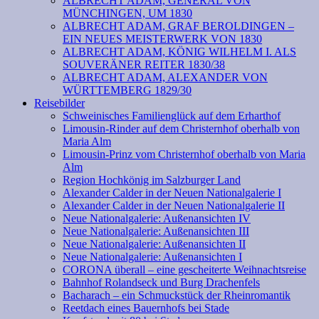
ALBRECHT ADAM, GENERAL VON
MÜNCHINGEN, UM 1830
ALBRECHT ADAM, GRAF BEROLDINGEN –
EIN NEUES MEISTERWERK VON 1830
ALBRECHT ADAM, KÖNIG WILHELM I. ALS
SOUVERÄNER REITER 1830/38
ALBRECHT ADAM, ALEXANDER VON
WÜRTTEMBERG 1829/30
Reisebilder
Schweinisches Familienglück auf dem Erharthof
Limousin-Rinder auf dem Christernhof oberhalb von
Maria Alm
Limousin-Prinz vom Christernhof oberhalb von Maria
Alm
Region Hochkönig im Salzburger Land
Alexander Calder in der Neuen Nationalgalerie I
Alexander Calder in der Neuen Nationalgalerie II
Neue Nationalgalerie: Außenansichten IV
Neue Nationalgalerie: Außenansichten III
Neue Nationalgalerie: Außenansichten II
Neue Nationalgalerie: Außenansichten I
CORONA überall – eine gescheiterte Weihnachtsreise
Bahnhof Rolandseck und Burg Drachenfels
Bacharach – ein Schmuckstück der Rheinromantik
Reetdach eines Bauernhofs bei Stade