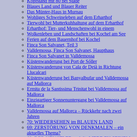
Kopfstand mit 80 bei Stade
Blaues Land und Blauer Reiter
Das Münter-Haus in Murnau
Wohliges Schweineleben auf dem Erharthof
Tierwohl bei Mutterkuhhaltung auf dem Erharthof
Erharthof: Tier- und Menschenwohl in einem
Wolkenleben und Landschaften bei Kochel am See
Ferien auf dem Bauernhof bei Kochel
Finca Son Salvanet, Teil 3
Valldemossa, Finca Son Salvanet, Haupthaus
Finca Son Salvanet in Valldemossa
Küstenwanderung bei Port de Sóller
Küstenwanderung von Cala de Deià in Richtung
Llucalcari
Küstenwanderung bei Banyalbufar und Valldemossa
auf Mallorca
Ermita de la Santissima Trinitat bei Valldemossa auf
Mallorca
Einzigartiger Sonnenuntergang bei Valldemossa auf
Mallorca
Valldemossa auf Mallorca – Rückkehr nach zwei
Jahren
70: WIEDERSEHEN im BLAUEN LAND
69: ZERSTÖRUNG VON DENKMALEN – ein
aktuelles Thema?