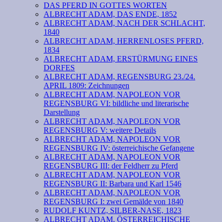
DAS PFERD IN GOTTES WORTEN
ALBRECHT ADAM, DAS ENDE, 1852
ALBRECHT ADAM, NACH DER SCHLACHT,
1840
ALBRECHT ADAM, HERRENLOSES PFERD,
1834
ALBRECHT ADAM, ERSTÜRMUNG EINES
DORFES
ALBRECHT ADAM, REGENSBURG 23./24.
APRIL 1809: Zeichnungen
ALBRECHT ADAM, NAPOLEON VOR
REGENSBURG VI: bildliche und literarische
Darstellung
ALBRECHT ADAM, NAPOLEON VOR
REGENSBURG V: weitere Details
ALBRECHT ADAM, NAPOLEON VOR
REGENSBURG IV: österreichische Gefangene
ALBRECHT ADAM, NAPOLEON VOR
REGENSBURG III: der Feldherr zu Pferd
ALBRECHT ADAM, NAPOLEON VOR
REGENSBURG II: Barbara und Karl 1546
ALBRECHT ADAM, NAPOLEON VOR
REGENSBURG I: zwei Gemälde von 1840
RUDOLF KUNTZ, SILBER-NASE, 1823
ALBRECHT ADAM, ÖSTERREICHISCHE