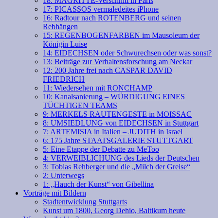
18: MAGRITTE-Verschnitt in Paris
17: PICASSOS vermaledeites iPhone
16: Radtour nach ROTENBERG und seinen
Rebhängen
15: REGENBOGENFARBEN im Mausoleum der
Königin Luise
14: EIDECHSEN oder Schwurechsen oder was sonst?
13: Beiträge zur Verhaltensforschung am Neckar
12: 200 Jahre frei nach CASPAR DAVID
FRIEDRICH
11: Wiedersehen mit RONCHAMP
10: Kanalsanierung – WÜRDIGUNG EINES
TÜCHTIGEN TEAMS
9: MERKELS RAUTENGESTE in MOISSAC
8: UMSIEDLUNG von EIDECHSEN in Stuttgart
7: ARTEMISIA in Italien – JUDITH in Israel
6: 175 Jahre STAATSGALERIE STUTTGART
5: Eine Etappe der Debatte zu MeToo
4: VERWEIBLICHUNG des Lieds der Deutschen
3: Tobias Rehberger und die „Milch der Greise“
2: Unterwegs
1: „Hauch der Kunst“ von Gibellina
Vorträge mit Bildern
Stadtentwicklung Stuttgarts
Kunst um 1800, Georg Dehio, Baltikum heute