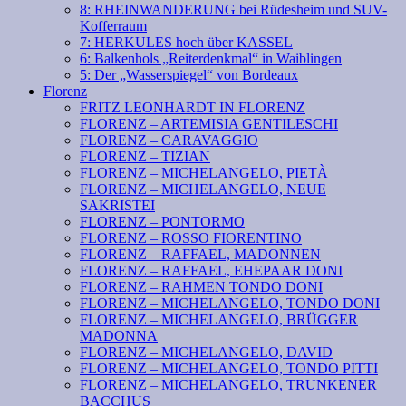
8: RHEINWANDERUNG bei Rüdesheim und SUV-
Kofferraum
7: HERKULES hoch über KASSEL
6: Balkenhols „Reiterdenkmal“ in Waiblingen
5: Der „Wasserspiegel“ von Bordeaux
Florenz
FRITZ LEONHARDT IN FLORENZ
FLORENZ – ARTEMISIA GENTILESCHI
FLORENZ – CARAVAGGIO
FLORENZ – TIZIAN
FLORENZ – MICHELANGELO, PIETÀ
FLORENZ – MICHELANGELO, NEUE
SAKRISTEI
FLORENZ – PONTORMO
FLORENZ – ROSSO FIORENTINO
FLORENZ – RAFFAEL, MADONNEN
FLORENZ – RAFFAEL, EHEPAAR DONI
FLORENZ – RAHMEN TONDO DONI
FLORENZ – MICHELANGELO, TONDO DONI
FLORENZ – MICHELANGELO, BRÜGGER
MADONNA
FLORENZ – MICHELANGELO, DAVID
FLORENZ – MICHELANGELO, TONDO PITTI
FLORENZ – MICHELANGELO, TRUNKENER
BACCHUS