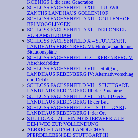
KOENIGS I, die erste Generation
SCHLOSS FACHSENFELD XIII – LUDWIG
ZANTHS LANDHAUS GOLLENHOF
SCHLOSS FACHSENFELD XII – GOLLENHOF
BEI MÖGGLINGEN
SCHLOSS FACHSENFELD XI – DER ONKEL
VON AMSTERDAM
SCHLOSS FACHSENFELD X – STUTTGART,
LANDHAUS REBENBERG VI: Hintergebäude und
Situationspläne
SCHLOSS FACHSENFELD IX – REBENBERG V:
Abschiedsbilder
SCHLOSS FACHSENFELD VIII – Stuttgart,
LANDHAUS REBENBERG IV: Alternativvorschlag
und Details
SCHLOSS FACHSENFELD VII – STUTTGART,
LANDHAUS REBENBERG III: der Bauantrag
SCHLOSS FACHSENFELD VI – STUTTGART,
LANDHAUS REBENBERG II: der Bau
SCHLOSS FACHSENFELD V – STUTTGART,
LANDHAUS REBENBERG I: der Ort
STUTTGART 21 – EIN MEISTERWERK AUF
DEM WEG ZUR VOLLENDUNG
ALBRECHT ADAM, LÄNDLICHES
PFERDELEBEN BEI STUTTGART III