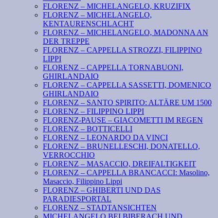
FLORENZ – MICHELANGELO, KRUZIFIX
FLORENZ – MICHELANGELO,
KENTAURENSCHLACHT
FLORENZ – MICHELANGELO, MADONNA AN
DER TREPPE
FLORENZ – CAPPELLA STROZZI, FILIPPINO
LIPPI
FLORENZ – CAPPELLA TORNABUONI,
GHIRLANDAIO
FLORENZ – CAPPELLA SASSETTI, DOMENICO
GHIRLANDAIO
FLORENZ – SANTO SPIRITO: ALTÄRE UM 1500
FLORENZ – FILIPPINO LIPPI
FLORENZ-PAUSE – GIACOMETTI IM REGEN
FLORENZ – BOTTICELLI
FLORENZ – LEONARDO DA VINCI
FLORENZ – BRUNELLESCHI, DONATELLO,
VERROCCHIO
FLORENZ – MASACCIO, DREIFALTIGKEIT
FLORENZ – CAPPELLA BRANCACCI: Masolino,
Masaccio, Filippino Lippi
FLORENZ – GHIBERTI UND DAS
PARADIESPORTAL
FLORENZ – STADTANSICHTEN
MICHELANGELO BEI BIBERACH UND