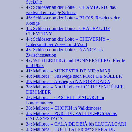
Seekühe
47: Schlösser an der Loire – CHAMBORD, das
weltweit einmalige Schloss
46: Schlösser an der Loire – BLOIS, Residenz der
Könige
45: Schlösser an der Loire – CHÂTEAU DE
CHEVERNY
44: Schlösser an der Loire – CHEVERNY –
Unterkunft bei Wiesen und Wald
43: Schlösser an der Loire – NANCY als
Zwischenstation
42: WESTERBERG und DONNERSBERG, Pferde
und Pfalz
41: Mallorca – MUNESTIR DE MIRAMAR
40: Mallorca – Fußwege nach PORT DE SÓLLER
39: Mallorca – Abstieg zu NA FORADADA
38: Mallorca – Am Rand der HOCHEBENE ÜBER
DEM MEER
37: Mallorca – CASTELL D’ALARÓ im
Landesinneren
36: Mallorca – CHOPIN in Valldemossa
35: Mallorca – PORT DE VALLDEMOSSA bis
CALA S’ESTACA
34: Mallorca – CALA DE DEIÀ bis LLUCALCARI
33: Mallorca – HOCHTÄLER der SERRA DE