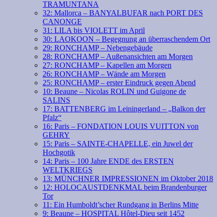
TRAMUNTANA
32: Mallorca – BANYALBUFAR nach PORT DES
CANONGE
31: LILA bis VIOLETT im April
30: LAOKOON – Begegnung an überraschendem Ort
29: RONCHAMP – Nebengebäude
28: RONCHAMP – Außenansichten am Morgen
27: RONCHAMP – Kapellen am Morgen
26: RONCHAMP – Wände am Morgen
25: RONCHAMP – erster Eindruck gegen Abend
10: Beaune – Nicolas ROLIN und Guigone de
SALINS
17: BATTENBERG im Leiningerland – „Balkon der
Pfalz“
16: Paris – FONDATION LOUIS VUITTON von
GEHRY
15: Paris – SAINTE-CHAPELLE, ein Juwel der
Hochgotik
14: Paris – 100 Jahre ENDE des ERSTEN
WELTKRIEGS
13: MÜNCHNER IMPRESSIONEN im Oktober 2018
12: HOLOCAUSTDENKMAL beim Brandenburger
Tor
11: Ein Humboldt’scher Rundgang in Berlins Mitte
9: Beaune – HOSPITAL Hôtel-Dieu seit 1452