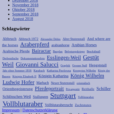
Dezember 2018
November 2018
Oktober 2018
September 2018
August 2018
Schlagwörter
Abbruch
And where are
Abbruch 1972
Alter Stutenstall
Alexander Dehio
Araberpferd
Arabian Horses
the horses
arabianhorse
Bairactar
Arabische Pferde
Bauplan
Befreiungskriege
Beschälstall
Gestüt
Esslingen-Weil
Derbendische
Dokumentationsfoto
Weil
Giovanni Salucci
Hengststall
Graphik
Grosser Stall
Jahr ohne Sommer 1816
Karabach
Katharina Pawlowna
Kronprinz Wilhelm
König der
König Wilhelm
Königin Katharina
Bauern
Königin Elisabeth II
Ludwig Hofer
Marbach
Neuer Stutenstall
orientalisch
Pferdeportrait
Schiller
Orientbegeisterung
Reithalle
Privatgestüt
Stuttgart
Schlösschen Weil
Stallungen
Volblutaraber
Vollblutaraber
Vollblutaraberzucht
Zuchtstuten
Impressum
|
Datenschutzerklärung