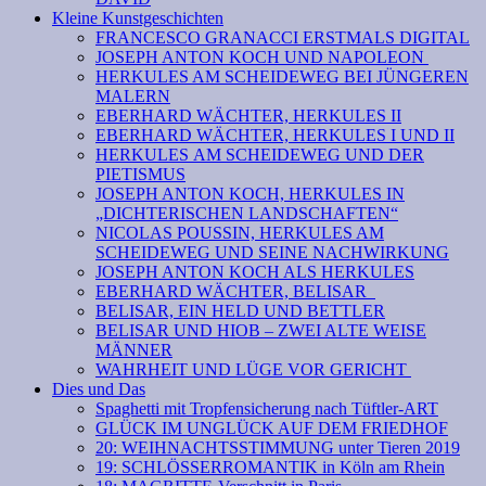
Kleine Kunstgeschichten
FRANCESCO GRANACCI ERSTMALS DIGITAL
JOSEPH ANTON KOCH UND NAPOLEON
HERKULES AM SCHEIDEWEG BEI JÜNGEREN
MALERN
EBERHARD WÄCHTER, HERKULES II
EBERHARD WÄCHTER, HERKULES I UND II
HERKULES AM SCHEIDEWEG UND DER
PIETISMUS
JOSEPH ANTON KOCH, HERKULES IN
„DICHTERISCHEN LANDSCHAFTEN“
NICOLAS POUSSIN, HERKULES AM
SCHEIDEWEG UND SEINE NACHWIRKUNG
JOSEPH ANTON KOCH ALS HERKULES
EBERHARD WÄCHTER, BELISAR
BELISAR, EIN HELD UND BETTLER
BELISAR UND HIOB – ZWEI ALTE WEISE
MÄNNER
WAHRHEIT UND LÜGE VOR GERICHT
Dies und Das
Spaghetti mit Tropfensicherung nach Tüftler-ART
GLÜCK IM UNGLÜCK AUF DEM FRIEDHOF
20: WEIHNACHTSSTIMMUNG unter Tieren 2019
19: SCHLÖSSERROMANTIK in Köln am Rhein