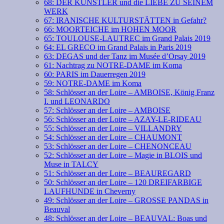
68: DER KÜNSTLER und die LIEBE ZU SEINEM
WERK
67: IRANISCHE KULTURSTÄTTEN in Gefahr?
66: MOORTEICHE im HOHEN MOOR
65: TOULOUSE-LAUTREC im Grand Palais 2019
64: EL GRECO im Grand Palais in Paris 2019
63: DEGAS und der Tanz im Musée d’Orsay 2019
61: Nachtrag zu NOTRE-DAME im Koma
60: PARIS im Dauerregen 2019
59: NOTRE-DAME im Koma
58: Schlösser an der Loire – AMBOISE, König Franz
I. und LEONARDO
57: Schlösser an der Loire – AMBOISE
56: Schlösser an der Loire – AZAY-LE-RIDEAU
55: Schlösser an der Loire – VILLANDRY
54: Schlösser an der Loire – CHAUMONT
53: Schlösser an der Loire – CHENONCEAU
52: Schlösser an der Loire – Magie in BLOIS und
Muse in TALCY
51: Schlösser an der Loire – BEAUREGARD
50: Schlösser an der Loire – 120 DREIFARBIGE
LAUFHUNDE in Cheverny
49: Schlösser an der Loire – GROSSE PANDAS in
Beauval
48: Schlösser an der Loire – BEAUVAL: Boas und