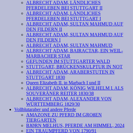
ALBRECHT ADAM, LÄNDLICHES
PFERDELEBEN BEI STUTTGART II
ALBRECHT ADAM, LÄNDLICHES
PFERDELEBEN BEI STUTTGART I
ALBRECHT ADAM, SULTAN MAHMUD AUF
DEN FILDERN II
ALBRECHT ADAM, SULTAN MAHMUD AUF
DEN FILDERN I
ALBRECHT ADAM, SULTAN MAHMUD
ALBRECHT ADAM, BAIRACTAR, EIN WEIL-
MARBACHER STAR
GEFUNDEN IM STUTTGARTER WALD
STUTTGART, BRÜCKENSKULPTUR IN NOT
ALBRECHT ADAM, ARABERSTUTEN IN
STUTTGART 1830
Queen Elizabeth II. in Marbach I und II
ALBRECHT ADAM, KÖNIG WILHELM I. ALS
SOUVERÄNER REITER 1830/38
ALBRECHT ADAM, ALEXANDER VON
WÜRTTEMBERG 1829/30
Vollblutaraber und andere Pferde
AMAZONE ZU PFERD IM GROßEN
TIERGARTEN
BJØRN MELHUS, PFERDE AM HIMMEL, 2024
EIN TRAUMPFERD VON 1790/91