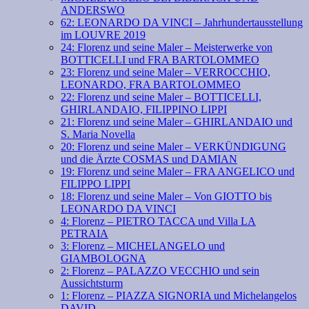
ANDERSWO
62: LEONARDO DA VINCI – Jahrhundertausstellung
im LOUVRE 2019
24: Florenz und seine Maler – Meisterwerke von
BOTTICELLI und FRA BARTOLOMMEO
23: Florenz und seine Maler – VERROCCHIO,
LEONARDO, FRA BARTOLOMMEO
22: Florenz und seine Maler – BOTTICELLI,
GHIRLANDAIO, FILIPPINO LIPPI
21: Florenz und seine Maler – GHIRLANDAIO und
S. Maria Novella
20: Florenz und seine Maler – VERKÜNDIGUNG
und die Ärzte COSMAS und DAMIAN
19: Florenz und seine Maler – FRA ANGELICO und
FILIPPO LIPPI
18: Florenz und seine Maler – Von GIOTTO bis
LEONARDO DA VINCI
4: Florenz – PIETRO TACCA und Villa LA
PETRAIA
3: Florenz – MICHELANGELO und
GIAMBOLOGNA
2: Florenz – PALAZZO VECCHIO und sein
Aussichtsturm
1: Florenz – PIAZZA SIGNORIA und Michelangelos
DAVID