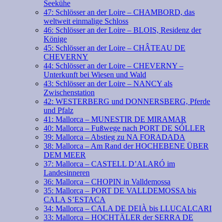
Seekühe
47: Schlösser an der Loire – CHAMBORD, das
weltweit einmalige Schloss
46: Schlösser an der Loire – BLOIS, Residenz der
Könige
45: Schlösser an der Loire – CHÂTEAU DE
CHEVERNY
44: Schlösser an der Loire – CHEVERNY –
Unterkunft bei Wiesen und Wald
43: Schlösser an der Loire – NANCY als
Zwischenstation
42: WESTERBERG und DONNERSBERG, Pferde
und Pfalz
41: Mallorca – MUNESTIR DE MIRAMAR
40: Mallorca – Fußwege nach PORT DE SÓLLER
39: Mallorca – Abstieg zu NA FORADADA
38: Mallorca – Am Rand der HOCHEBENE ÜBER
DEM MEER
37: Mallorca – CASTELL D’ALARÓ im
Landesinneren
36: Mallorca – CHOPIN in Valldemossa
35: Mallorca – PORT DE VALLDEMOSSA bis
CALA S’ESTACA
34: Mallorca – CALA DE DEIÀ bis LLUCALCARI
33: Mallorca – HOCHTÄLER der SERRA DE