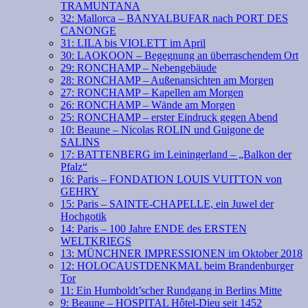
TRAMUNTANA
32: Mallorca – BANYALBUFAR nach PORT DES
CANONGE
31: LILA bis VIOLETT im April
30: LAOKOON – Begegnung an überraschendem Ort
29: RONCHAMP – Nebengebäude
28: RONCHAMP – Außenansichten am Morgen
27: RONCHAMP – Kapellen am Morgen
26: RONCHAMP – Wände am Morgen
25: RONCHAMP – erster Eindruck gegen Abend
10: Beaune – Nicolas ROLIN und Guigone de
SALINS
17: BATTENBERG im Leiningerland – „Balkon der
Pfalz“
16: Paris – FONDATION LOUIS VUITTON von
GEHRY
15: Paris – SAINTE-CHAPELLE, ein Juwel der
Hochgotik
14: Paris – 100 Jahre ENDE des ERSTEN
WELTKRIEGS
13: MÜNCHNER IMPRESSIONEN im Oktober 2018
12: HOLOCAUSTDENKMAL beim Brandenburger
Tor
11: Ein Humboldt’scher Rundgang in Berlins Mitte
9: Beaune – HOSPITAL Hôtel-Dieu seit 1452