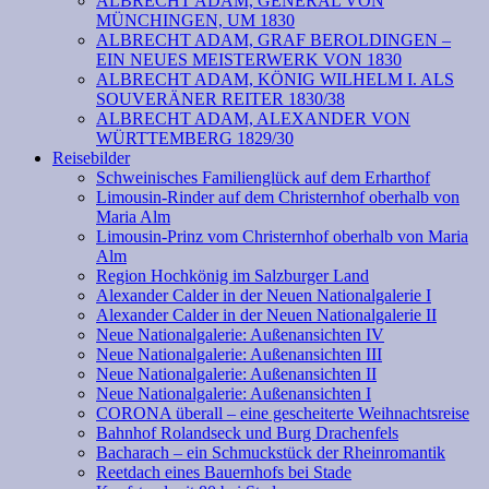
ALBRECHT ADAM, GENERAL VON
MÜNCHINGEN, UM 1830
ALBRECHT ADAM, GRAF BEROLDINGEN –
EIN NEUES MEISTERWERK VON 1830
ALBRECHT ADAM, KÖNIG WILHELM I. ALS
SOUVERÄNER REITER 1830/38
ALBRECHT ADAM, ALEXANDER VON
WÜRTTEMBERG 1829/30
Reisebilder
Schweinisches Familienglück auf dem Erharthof
Limousin-Rinder auf dem Christernhof oberhalb von
Maria Alm
Limousin-Prinz vom Christernhof oberhalb von Maria
Alm
Region Hochkönig im Salzburger Land
Alexander Calder in der Neuen Nationalgalerie I
Alexander Calder in der Neuen Nationalgalerie II
Neue Nationalgalerie: Außenansichten IV
Neue Nationalgalerie: Außenansichten III
Neue Nationalgalerie: Außenansichten II
Neue Nationalgalerie: Außenansichten I
CORONA überall – eine gescheiterte Weihnachtsreise
Bahnhof Rolandseck und Burg Drachenfels
Bacharach – ein Schmuckstück der Rheinromantik
Reetdach eines Bauernhofs bei Stade