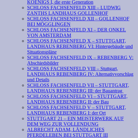
KOENIGS I, die erste Generation
SCHLOSS FACHSENFELD XIII – LUDWIG
ZANTHS LANDHAUS GOLLENHOF
SCHLOSS FACHSENFELD XII – GOLLENHOF
BEI MÖGGLINGEN
SCHLOSS FACHSENFELD XI – DER ONKEL
VON AMSTERDAM
SCHLOSS FACHSENFELD X – STUTTGART,
LANDHAUS REBENBERG VI: Hintergebäude und
Situationspläne
SCHLOSS FACHSENFELD IX – REBENBERG V:
Abschiedsbilder
SCHLOSS FACHSENFELD VIII – Stuttgart,
LANDHAUS REBENBERG IV: Alternativvorschlag
und Details
SCHLOSS FACHSENFELD VII – STUTTGART,
LANDHAUS REBENBERG III: der Bauantrag
SCHLOSS FACHSENFELD VI – STUTTGART,
LANDHAUS REBENBERG II: der Bau
SCHLOSS FACHSENFELD V – STUTTGART,
LANDHAUS REBENBERG I: der Ort
STUTTGART 21 – EIN MEISTERWERK AUF
DEM WEG ZUR VOLLENDUNG
ALBRECHT ADAM, LÄNDLICHES
PFERDELEBEN BEI STUTTGART III