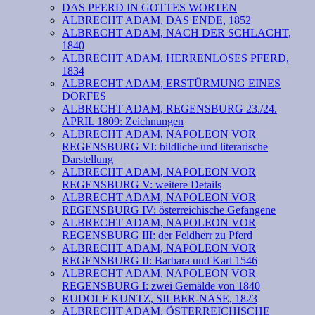
DAS PFERD IN GOTTES WORTEN
ALBRECHT ADAM, DAS ENDE, 1852
ALBRECHT ADAM, NACH DER SCHLACHT,
1840
ALBRECHT ADAM, HERRENLOSES PFERD,
1834
ALBRECHT ADAM, ERSTÜRMUNG EINES
DORFES
ALBRECHT ADAM, REGENSBURG 23./24.
APRIL 1809: Zeichnungen
ALBRECHT ADAM, NAPOLEON VOR
REGENSBURG VI: bildliche und literarische
Darstellung
ALBRECHT ADAM, NAPOLEON VOR
REGENSBURG V: weitere Details
ALBRECHT ADAM, NAPOLEON VOR
REGENSBURG IV: österreichische Gefangene
ALBRECHT ADAM, NAPOLEON VOR
REGENSBURG III: der Feldherr zu Pferd
ALBRECHT ADAM, NAPOLEON VOR
REGENSBURG II: Barbara und Karl 1546
ALBRECHT ADAM, NAPOLEON VOR
REGENSBURG I: zwei Gemälde von 1840
RUDOLF KUNTZ, SILBER-NASE, 1823
ALBRECHT ADAM, ÖSTERREICHISCHE