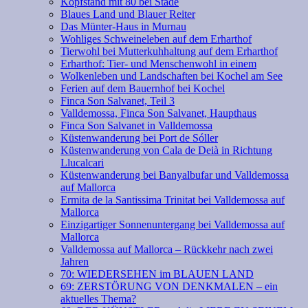
Kopfstand mit 80 bei Stade
Blaues Land und Blauer Reiter
Das Münter-Haus in Murnau
Wohliges Schweineleben auf dem Erharthof
Tierwohl bei Mutterkuhhaltung auf dem Erharthof
Erharthof: Tier- und Menschenwohl in einem
Wolkenleben und Landschaften bei Kochel am See
Ferien auf dem Bauernhof bei Kochel
Finca Son Salvanet, Teil 3
Valldemossa, Finca Son Salvanet, Haupthaus
Finca Son Salvanet in Valldemossa
Küstenwanderung bei Port de Sóller
Küstenwanderung von Cala de Deià in Richtung
Llucalcari
Küstenwanderung bei Banyalbufar und Valldemossa
auf Mallorca
Ermita de la Santissima Trinitat bei Valldemossa auf
Mallorca
Einzigartiger Sonnenuntergang bei Valldemossa auf
Mallorca
Valldemossa auf Mallorca – Rückkehr nach zwei
Jahren
70: WIEDERSEHEN im BLAUEN LAND
69: ZERSTÖRUNG VON DENKMALEN – ein
aktuelles Thema?