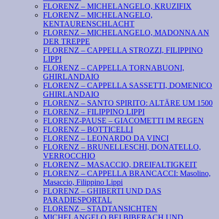
FLORENZ – MICHELANGELO, KRUZIFIX
FLORENZ – MICHELANGELO,
KENTAURENSCHLACHT
FLORENZ – MICHELANGELO, MADONNA AN
DER TREPPE
FLORENZ – CAPPELLA STROZZI, FILIPPINO
LIPPI
FLORENZ – CAPPELLA TORNABUONI,
GHIRLANDAIO
FLORENZ – CAPPELLA SASSETTI, DOMENICO
GHIRLANDAIO
FLORENZ – SANTO SPIRITO: ALTÄRE UM 1500
FLORENZ – FILIPPINO LIPPI
FLORENZ-PAUSE – GIACOMETTI IM REGEN
FLORENZ – BOTTICELLI
FLORENZ – LEONARDO DA VINCI
FLORENZ – BRUNELLESCHI, DONATELLO,
VERROCCHIO
FLORENZ – MASACCIO, DREIFALTIGKEIT
FLORENZ – CAPPELLA BRANCACCI: Masolino,
Masaccio, Filippino Lippi
FLORENZ – GHIBERTI UND DAS
PARADIESPORTAL
FLORENZ – STADTANSICHTEN
MICHELANGELO BEI BIBERACH UND