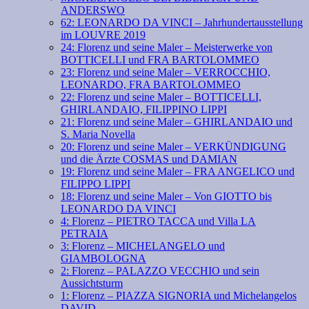
ANDERSWO
62: LEONARDO DA VINCI – Jahrhundertausstellung
im LOUVRE 2019
24: Florenz und seine Maler – Meisterwerke von
BOTTICELLI und FRA BARTOLOMMEO
23: Florenz und seine Maler – VERROCCHIO,
LEONARDO, FRA BARTOLOMMEO
22: Florenz und seine Maler – BOTTICELLI,
GHIRLANDAIO, FILIPPINO LIPPI
21: Florenz und seine Maler – GHIRLANDAIO und
S. Maria Novella
20: Florenz und seine Maler – VERKÜNDIGUNG
und die Ärzte COSMAS und DAMIAN
19: Florenz und seine Maler – FRA ANGELICO und
FILIPPO LIPPI
18: Florenz und seine Maler – Von GIOTTO bis
LEONARDO DA VINCI
4: Florenz – PIETRO TACCA und Villa LA
PETRAIA
3: Florenz – MICHELANGELO und
GIAMBOLOGNA
2: Florenz – PALAZZO VECCHIO und sein
Aussichtsturm
1: Florenz – PIAZZA SIGNORIA und Michelangelos
DAVID