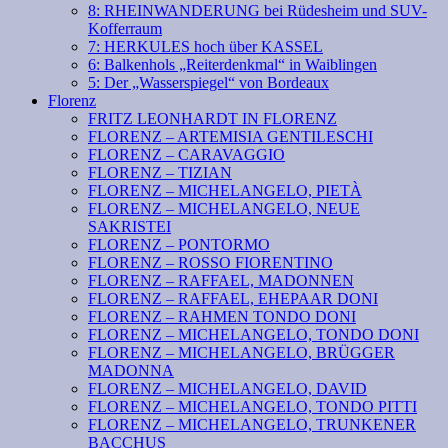
8: RHEINWANDERUNG bei Rüdesheim und SUV-
Kofferraum
7: HERKULES hoch über KASSEL
6: Balkenhols „Reiterdenkmal“ in Waiblingen
5: Der „Wasserspiegel“ von Bordeaux
Florenz
FRITZ LEONHARDT IN FLORENZ
FLORENZ – ARTEMISIA GENTILESCHI
FLORENZ – CARAVAGGIO
FLORENZ – TIZIAN
FLORENZ – MICHELANGELO, PIETÀ
FLORENZ – MICHELANGELO, NEUE
SAKRISTEI
FLORENZ – PONTORMO
FLORENZ – ROSSO FIORENTINO
FLORENZ – RAFFAEL, MADONNEN
FLORENZ – RAFFAEL, EHEPAAR DONI
FLORENZ – RAHMEN TONDO DONI
FLORENZ – MICHELANGELO, TONDO DONI
FLORENZ – MICHELANGELO, BRÜGGER
MADONNA
FLORENZ – MICHELANGELO, DAVID
FLORENZ – MICHELANGELO, TONDO PITTI
FLORENZ – MICHELANGELO, TRUNKENER
BACCHUS