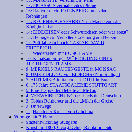
18: MAGRITTE-Verschnitt in Paris
17: PICASSOS vermaledeites iPhone
16: Radtour nach ROTENBERG und seinen
Rebhängen
15: REGENBOGENFARBEN im Mausoleum der
Königin Luise
14: EIDECHSEN oder Schwurechsen oder was sonst?
13: Beiträge zur Verhaltensforschung am Neckar
12: 200 Jahre frei nach CASPAR DAVID
FRIEDRICH
11: Wiedersehen mit RONCHAMP
10: Kanalsanierung – WÜRDIGUNG EINES
TÜCHTIGEN TEAMS
9: MERKELS RAUTENGESTE in MOISSAC
8: UMSIEDLUNG von EIDECHSEN in Stuttgart
7: ARTEMISIA in Italien – JUDITH in Israel
6: 175 Jahre STAATSGALERIE STUTTGART
5: Eine Etappe der Debatte zu MeToo
4: VERWEIBLICHUNG des Lieds der Deutschen
3: Tobias Rehberger und die „Milch der Greise“
2: Unterwegs
1: „Hauch der Kunst“ von Gibellina
Vorträge mit Bildern
Stadtentwicklung Stuttgarts
Kunst um 1800, Georg Dehio, Baltikum heute