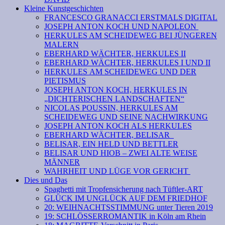
Kleine Kunstgeschichten
FRANCESCO GRANACCI ERSTMALS DIGITAL
JOSEPH ANTON KOCH UND NAPOLEON
HERKULES AM SCHEIDEWEG BEI JÜNGEREN
MALERN
EBERHARD WÄCHTER, HERKULES II
EBERHARD WÄCHTER, HERKULES I UND II
HERKULES AM SCHEIDEWEG UND DER
PIETISMUS
JOSEPH ANTON KOCH, HERKULES IN
„DICHTERISCHEN LANDSCHAFTEN“
NICOLAS POUSSIN, HERKULES AM
SCHEIDEWEG UND SEINE NACHWIRKUNG
JOSEPH ANTON KOCH ALS HERKULES
EBERHARD WÄCHTER, BELISAR
BELISAR, EIN HELD UND BETTLER
BELISAR UND HIOB – ZWEI ALTE WEISE
MÄNNER
WAHRHEIT UND LÜGE VOR GERICHT
Dies und Das
Spaghetti mit Tropfensicherung nach Tüftler-ART
GLÜCK IM UNGLÜCK AUF DEM FRIEDHOF
20: WEIHNACHTSSTIMMUNG unter Tieren 2019
19: SCHLÖSSERROMANTIK in Köln am Rhein