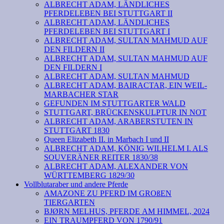
ALBRECHT ADAM, LÄNDLICHES
PFERDELEBEN BEI STUTTGART II
ALBRECHT ADAM, LÄNDLICHES
PFERDELEBEN BEI STUTTGART I
ALBRECHT ADAM, SULTAN MAHMUD AUF
DEN FILDERN II
ALBRECHT ADAM, SULTAN MAHMUD AUF
DEN FILDERN I
ALBRECHT ADAM, SULTAN MAHMUD
ALBRECHT ADAM, BAIRACTAR, EIN WEIL-
MARBACHER STAR
GEFUNDEN IM STUTTGARTER WALD
STUTTGART, BRÜCKENSKULPTUR IN NOT
ALBRECHT ADAM, ARABERSTUTEN IN
STUTTGART 1830
Queen Elizabeth II. in Marbach I und II
ALBRECHT ADAM, KÖNIG WILHELM I. ALS
SOUVERÄNER REITER 1830/38
ALBRECHT ADAM, ALEXANDER VON
WÜRTTEMBERG 1829/30
Vollblutaraber und andere Pferde
AMAZONE ZU PFERD IM GROßEN
TIERGARTEN
BJØRN MELHUS, PFERDE AM HIMMEL, 2024
EIN TRAUMPFERD VON 1790/91