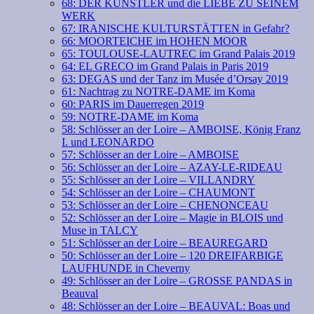
68: DER KÜNSTLER und die LIEBE ZU SEINEM
WERK
67: IRANISCHE KULTURSTÄTTEN in Gefahr?
66: MOORTEICHE im HOHEN MOOR
65: TOULOUSE-LAUTREC im Grand Palais 2019
64: EL GRECO im Grand Palais in Paris 2019
63: DEGAS und der Tanz im Musée d’Orsay 2019
61: Nachtrag zu NOTRE-DAME im Koma
60: PARIS im Dauerregen 2019
59: NOTRE-DAME im Koma
58: Schlösser an der Loire – AMBOISE, König Franz
I. und LEONARDO
57: Schlösser an der Loire – AMBOISE
56: Schlösser an der Loire – AZAY-LE-RIDEAU
55: Schlösser an der Loire – VILLANDRY
54: Schlösser an der Loire – CHAUMONT
53: Schlösser an der Loire – CHENONCEAU
52: Schlösser an der Loire – Magie in BLOIS und
Muse in TALCY
51: Schlösser an der Loire – BEAUREGARD
50: Schlösser an der Loire – 120 DREIFARBIGE
LAUFHUNDE in Cheverny
49: Schlösser an der Loire – GROSSE PANDAS in
Beauval
48: Schlösser an der Loire – BEAUVAL: Boas und