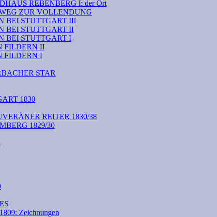
HAUS REBENBERG I: der Ort
M WEG ZUR VOLLENDUNG
BEI STUTTGART III
 BEI STUTTGART II
 BEI STUTTGART I
FILDERN II
FILDERN I
RBACHER STAR
ART 1830
VERÄNER REITER 1830/38
BERG 1829/30
N
0
ES
09: Zeichnungen