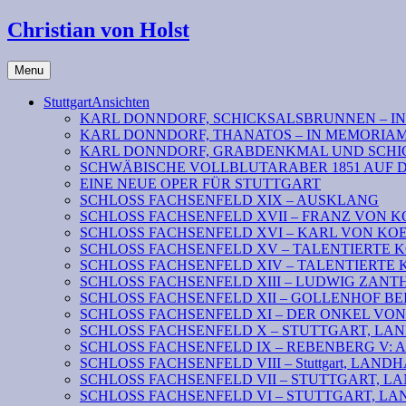
Christian von Holst
Menu
StuttgartAnsichten
KARL DONNDORF, SCHICKSALSBRUNNEN – I
KARL DONNDORF, THANATOS – IN MEMORIA
KARL DONNDORF, GRABDENKMAL UND SCHI
SCHWÄBISCHE VOLLBLUTARABER 1851 AUF 
EINE NEUE OPER FÜR STUTTGART
SCHLOSS FACHSENFELD XIX – AUSKLANG
SCHLOSS FACHSENFELD XVII – FRANZ VON K
SCHLOSS FACHSENFELD XVI – KARL VON KOENI
SCHLOSS FACHSENFELD XV – TALENTIERTE KOENIG
SCHLOSS FACHSENFELD XIV – TALENTIERTE KOENI
SCHLOSS FACHSENFELD XIII – LUDWIG ZAN
SCHLOSS FACHSENFELD XII – GOLLENHOF B
SCHLOSS FACHSENFELD XI – DER ONKEL VO
SCHLOSS FACHSENFELD X – STUTTGART, LANDHAU
SCHLOSS FACHSENFELD IX – REBENBERG V: Absc
SCHLOSS FACHSENFELD VIII – Stuttgart, LANDHAUS
SCHLOSS FACHSENFELD VII – STUTTGART, LAND
SCHLOSS FACHSENFELD VI – STUTTGART, LAN