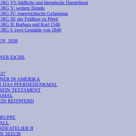
ildliche und literarische Darstellung
: weitere Details
: österreichische Gefangene
: der Feldherr zu Pferd
: Barbara und Karl 1546
: zwei Gemälde von 1840
N, 1838
NER EICHE
37
NER IN AMERIKA
ÜR DAS PFERDEDENKMAL
 SEIN TESTAMENT
NKMAL
EIN REITPFERD
RUPPE
TALL
DEATELIER II
1835/36