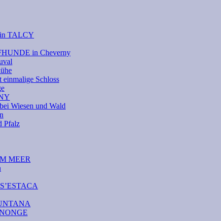
e in TALCY
UFHUNDE in Cheverny
uval
kühe
 einmalige Schloss
ge
RNY
bei Wiesen und Wald
on
Pfalz
DEM MEER
n
A S’ESTACA
AMUNTANA
CANONGE