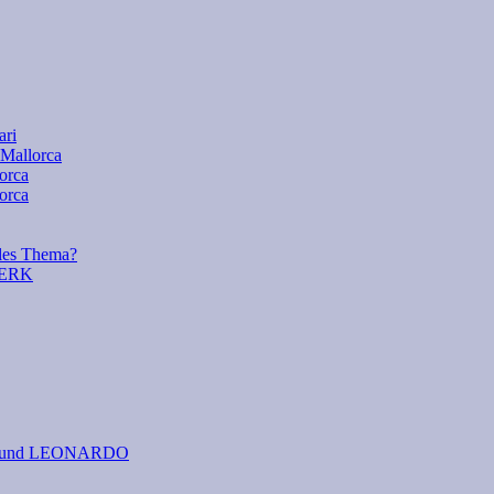
ari
 Mallorca
lorca
orca
es Thema?
WERK
 I. und LEONARDO