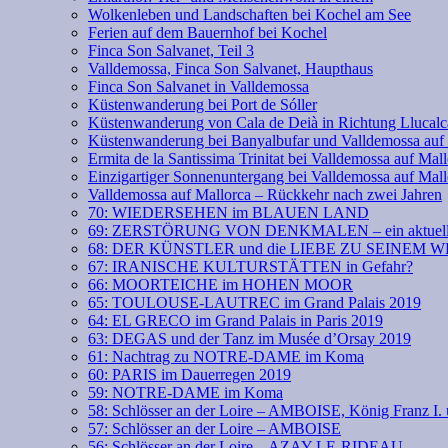
Wolkenleben und Landschaften bei Kochel am See
Ferien auf dem Bauernhof bei Kochel
Finca Son Salvanet, Teil 3
Valldemossa, Finca Son Salvanet, Haupthaus
Finca Son Salvanet in Valldemossa
Küstenwanderung bei Port de Sóller
Küstenwanderung von Cala de Deià in Richtung Llucalc
Küstenwanderung bei Banyalbufar und Valldemossa auf
Ermita de la Santissima Trinitat bei Valldemossa auf Mal
Einzigartiger Sonnenuntergang bei Valldemossa auf Mall
Valldemossa auf Mallorca – Rückkehr nach zwei Jahren
70: WIEDERSEHEN im BLAUEN LAND
69: ZERSTÖRUNG VON DENKMALEN – ein aktuell
68: DER KÜNSTLER und die LIEBE ZU SEINEM 
67: IRANISCHE KULTURSTÄTTEN in Gefahr?
66: MOORTEICHE im HOHEN MOOR
65: TOULOUSE-LAUTREC im Grand Palais 2019
64: EL GRECO im Grand Palais in Paris 2019
63: DEGAS und der Tanz im Musée d’Orsay 2019
61: Nachtrag zu NOTRE-DAME im Koma
60: PARIS im Dauerregen 2019
59: NOTRE-DAME im Koma
58: Schlösser an der Loire – AMBOISE, König Franz
57: Schlösser an der Loire – AMBOISE
56: Schlösser an der Loire – AZAY-LE-RIDEAU