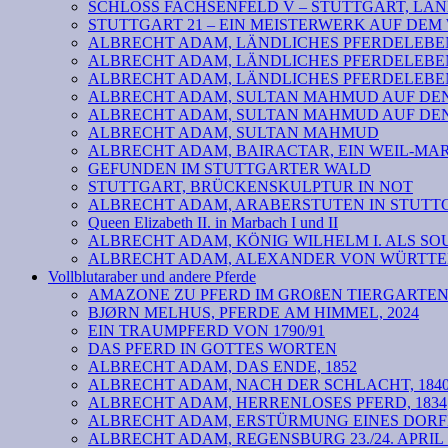
SCHLOSS FACHSENFELD V – STUTTGART, LAND
STUTTGART 21 – EIN MEISTERWERK AUF DE
ALBRECHT ADAM, LÄNDLICHES PFERDELEBEN 
ALBRECHT ADAM, LÄNDLICHES PFERDELEBEN
ALBRECHT ADAM, LÄNDLICHES PFERDELEBEN
ALBRECHT ADAM, SULTAN MAHMUD AUF DEN 
ALBRECHT ADAM, SULTAN MAHMUD AUF DEN 
ALBRECHT ADAM, SULTAN MAHMUD
ALBRECHT ADAM, BAIRACTAR, EIN WEIL-MA
GEFUNDEN IM STUTTGARTER WALD
STUTTGART, BRÜCKENSKULPTUR IN NOT
ALBRECHT ADAM, ARABERSTUTEN IN STUTTG
Queen Elizabeth II. in Marbach I und II
ALBRECHT ADAM, KÖNIG WILHELM I. ALS SOU
ALBRECHT ADAM, ALEXANDER VON WÜRTTEM
Vollblutaraber und andere Pferde
AMAZONE ZU PFERD IM GROßEN TIERGARTE
BJØRN MELHUS, PFERDE AM HIMMEL, 2024
EIN TRAUMPFERD VON 1790/91
DAS PFERD IN GOTTES WORTEN
ALBRECHT ADAM, DAS ENDE, 1852
ALBRECHT ADAM, NACH DER SCHLACHT, 184
ALBRECHT ADAM, HERRENLOSES PFERD, 1834
ALBRECHT ADAM, ERSTÜRMUNG EINES DORF
ALBRECHT ADAM, REGENSBURG 23./24. APRIL 18