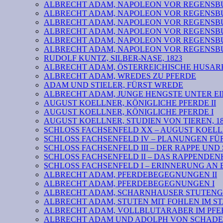
ALBRECHT ADAM, NAPOLEON VOR REGENSBURG VI: b
ALBRECHT ADAM, NAPOLEON VOR REGENSBURG V
ALBRECHT ADAM, NAPOLEON VOR REGENSBURG IV
ALBRECHT ADAM, NAPOLEON VOR REGENSBURG III
ALBRECHT ADAM, NAPOLEON VOR REGENSBURG II
ALBRECHT ADAM, NAPOLEON VOR REGENSBURG I
RUDOLF KUNTZ, SILBER-NASE, 1823
ALBRECHT ADAM, ÖSTERREICHISCHE HUSARE
ALBRECHT ADAM, WREDES ZU PFERDE
ADAM UND STIELER, FÜRST WREDE
ALBRECHT ADAM, JUNGE HENGSTE UNTER EI
AUGUST KOELLNER, KÖNIGLICHE PFERDE II
AUGUST KOELLNER, KÖNIGLICHE PFERDE I
AUGUST KOELLNER, STUDIEN VON TIEREN, 18
SCHLOSS FACHSENFELD XX – AUGUST KOELL
SCHLOSS FACHSENFELD IV – PLANUNGEN F
SCHLOSS FACHSENFELD III – DER RAPPE UND
SCHLOSS FACHSENFELD II – DAS RAPPENDE
SCHLOSS FACHSENFELD I – ERINNERUNG AN 
ALBRECHT ADAM, PFERDEBEGEGNUNGEN II
ALBRECHT ADAM, PFERDEBEGEGNUNGEN I
ALBRECHT ADAM, SCHARNHAUSER STUTENG
ALBRECHT ADAM, STUTEN MIT FOHLEN IM S
ALBRECHT ADAM, VOLLBLUTARABER IM PFER
ALBRECHT ADAM UND ADOLPH VON SCHADEN 