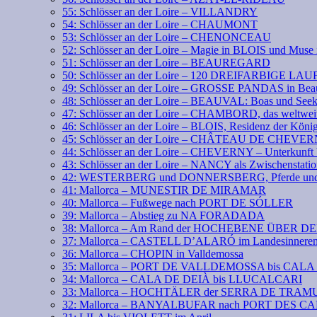
55: Schlösser an der Loire – VILLANDRY
54: Schlösser an der Loire – CHAUMONT
53: Schlösser an der Loire – CHENONCEAU
52: Schlösser an der Loire – Magie in BLOIS und Mus
51: Schlösser an der Loire – BEAUREGARD
50: Schlösser an der Loire – 120 DREIFARBIGE LA
49: Schlösser an der Loire – GROSSE PANDAS in Bea
48: Schlösser an der Loire – BEAUVAL: Boas und See
47: Schlösser an der Loire – CHAMBORD, das weltweit
46: Schlösser an der Loire – BLOIS, Residenz der Köni
45: Schlösser an der Loire – CHÂTEAU DE CHEVE
44: Schlösser an der Loire – CHEVERNY – Unterkunft 
43: Schlösser an der Loire – NANCY als Zwischenstati
42: WESTERBERG und DONNERSBERG, Pferde und 
41: Mallorca – MUNESTIR DE MIRAMAR
40: Mallorca – Fußwege nach PORT DE SÓLLER
39: Mallorca – Abstieg zu NA FORADADA
38: Mallorca – Am Rand der HOCHEBENE ÜBER 
37: Mallorca – CASTELL D’ALARÓ im Landesinnere
36: Mallorca – CHOPIN in Valldemossa
35: Mallorca – PORT DE VALLDEMOSSA bis CAL
34: Mallorca – CALA DE DEIÀ bis LLUCALCARI
33: Mallorca – HOCHTÄLER der SERRA DE TR
32: Mallorca – BANYALBUFAR nach PORT DES 