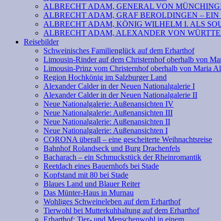
ALBRECHT ADAM, GENERAL VON MÜNCHINGE
ALBRECHT ADAM, GRAF BEROLDINGEN – EIN
ALBRECHT ADAM, KÖNIG WILHELM I. ALS SOU
ALBRECHT ADAM, ALEXANDER VON WÜRTTEM
Reisebilder
Schweinisches Familienglück auf dem Erharthof
Limousin-Rinder auf dem Christernhof oberhalb von Ma
Limousin-Prinz vom Christernhof oberhalb von Maria A
Region Hochkönig im Salzburger Land
Alexander Calder in der Neuen Nationalgalerie I
Alexander Calder in der Neuen Nationalgalerie II
Neue Nationalgalerie: Außenansichten IV
Neue Nationalgalerie: Außenansichten III
Neue Nationalgalerie: Außenansichten II
Neue Nationalgalerie: Außenansichten I
CORONA überall – eine gescheiterte Weihnachtsreise
Bahnhof Rolandseck und Burg Drachenfels
Bacharach – ein Schmuckstück der Rheinromantik
Reetdach eines Bauernhofs bei Stade
Kopfstand mit 80 bei Stade
Blaues Land und Blauer Reiter
Das Münter-Haus in Murnau
Wohliges Schweineleben auf dem Erharthof
Tierwohl bei Mutterkuhhaltung auf dem Erharthof
Erharthof: Tier- und Menschenwohl in einem