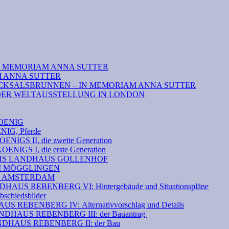
N MEMORIAM ANNA SUTTER
M ANNA SUTTER
CKSALSBRUNNEN – IN MEMORIAM ANNA SUTTER
DER WELTAUSSTELLUNG IN LONDON
OENIG
G, Pferde
S II, die zweite Generation
GS I, die erste Generation
THS LANDHAUS GOLLENHOF
EI MÖGGLINGEN
N AMSTERDAM
S REBENBERG VI: Hintergebäude und Situationspläne
hiedsbilder
 REBENBERG IV: Alternativvorschlag und Details
HAUS REBENBERG III: der Bauantrag
DHAUS REBENBERG II: der Bau