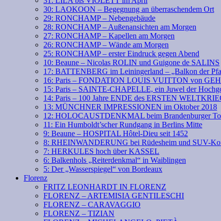
31: LILA bis VIOLETT im April
30: LAOKOON – Begegnung an überraschendem Ort
29: RONCHAMP – Nebengebäude
28: RONCHAMP – Außenansichten am Morgen
27: RONCHAMP – Kapellen am Morgen
26: RONCHAMP – Wände am Morgen
25: RONCHAMP – erster Eindruck gegen Abend
10: Beaune – Nicolas ROLIN und Guigone de SALINS
17: BATTENBERG im Leiningerland – „Balkon der Pfa
16: Paris – FONDATION LOUIS VUITTON von GE
15: Paris – SAINTE-CHAPELLE, ein Juwel der Hochgo
14: Paris – 100 Jahre ENDE des ERSTEN WELTKRI
13: MÜNCHNER IMPRESSIONEN im Oktober 2018
12: HOLOCAUSTDENKMAL beim Brandenburger To
11: Ein Humboldt’scher Rundgang in Berlins Mitte
9: Beaune – HOSPITAL Hôtel-Dieu seit 1452
8: RHEINWANDERUNG bei Rüdesheim und SUV-Kof
7: HERKULES hoch über KASSEL
6: Balkenhols „Reiterdenkmal“ in Waiblingen
5: Der „Wasserspiegel“ von Bordeaux
Florenz
FRITZ LEONHARDT IN FLORENZ
FLORENZ – ARTEMISIA GENTILESCHI
FLORENZ – CARAVAGGIO
FLORENZ – TIZIAN