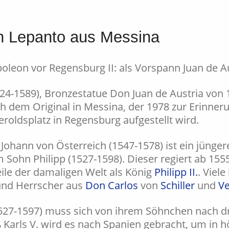
n Lepanto aus Messina
24-1589), Bronzestatue Don Juan de Austria von 1
 dem Original in Messina, der 1978 zur Erinneru
roldsplatz in Regensburg aufgestellt wird.
 Johann von Österreich (1547-1578) ist ein jünge
m Sohn Philipp (1527-1598). Dieser regiert ab 15
ile der damaligen Welt als König
Philipp II.
. Viel
 und Herrscher aus
Don Carlos
von
Schiller
und
Ve
27-1597) muss sich von ihrem Söhnchen nach dr
Karls V. wird es nach Spanien gebracht, um in h