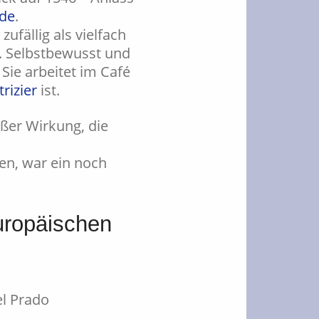
de
.
ufällig als vielfach
. Selbstbewusst und
Sie arbeitet im Café
rizier
ist.
oßer Wirkung, die
ren, war ein noch
uropäischen