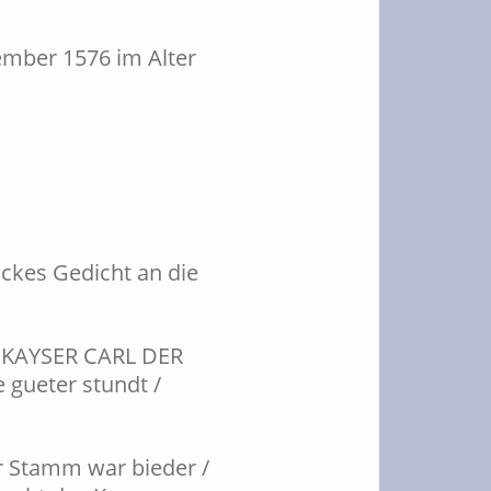
ember 1576 im Alter
ockes Gedicht an die
rr KAYSER CARL DER
 gueter stundt /
hr Stamm war bieder /