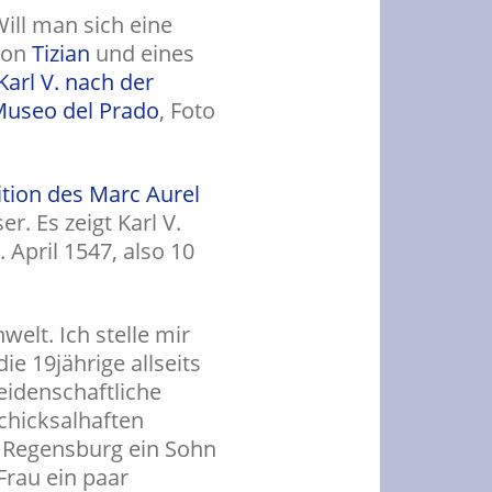
Will man sich eine
 von
Tizian
und eines
Karl V. nach der
useo del Prado
, Foto
ition des Marc Aurel
. Es zeigt Karl V.
 April 1547, also 10
elt. Ich stelle mir
ie 19jährige allseits
leidenschaftliche
chicksalhaften
in Regensburg ein Sohn
Frau ein paar