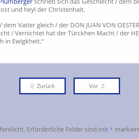
Plumberger
schrieb sich das Geschlecht / dem b
trost und heyl der Christenhait.
/ dem Vatter gleich / der DON JUAN VON OESTER
ht / Vernichtet hat der Türckhen Macht / der HER
ch in Ewigkheit.“
Zurück
Vor
entlicht.
Erforderliche Felder sind mit
*
markier