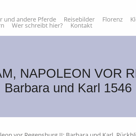
er und andere Pferde
Reisebilder
Florenz
K
rn
Wer schreibt hier?
Kontakt
M, NAPOLEON VOR R
Barbara und Karl 1546
eon vor Regensburg II: Barbara und Karl, Rückbli