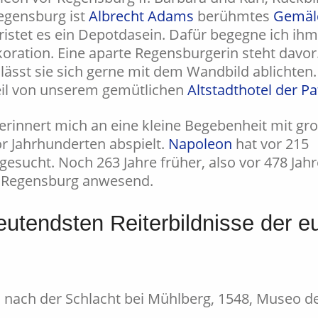
egensburg ist
Albrecht Adams
berühmtes
Gemäl
stet es ein Depotdasein. Dafür begegne ich ihm z
ration. Eine aparte Regensburgerin steht davor
ässt sie sich gerne mit dem Wandbild ablichten. 
eil von unserem gemütlichen
Altstadthotel der Pat
 erinnert mich an eine kleine Begebenheit mit gr
or Jahrhunderten abspielt.
Napoleon
hat vor 215
gesucht. Noch 263 Jahre früher, also vor 478 Jah
n Regensburg anwesend.
eutendsten Reiterbildnisse der e