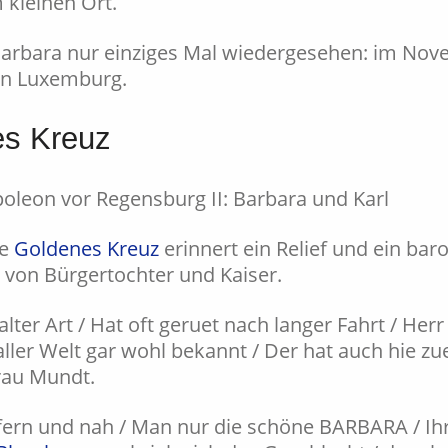
m kleinen Ort.
Barbara nur einziges Mal wiedergesehen: im Nov
 in Luxemburg.
es Kreuz
ge
Goldenes Kreuz
erinnert ein Relief und ein bar
von Bürgertochter und Kaiser.
lter Art / Hat oft geruet nach langer Fahrt / He
ller Welt gar wohl bekannt / Der hat auch hie zue
rau Mundt.
i fern und nah / Man nur die schöne BARBARA / I