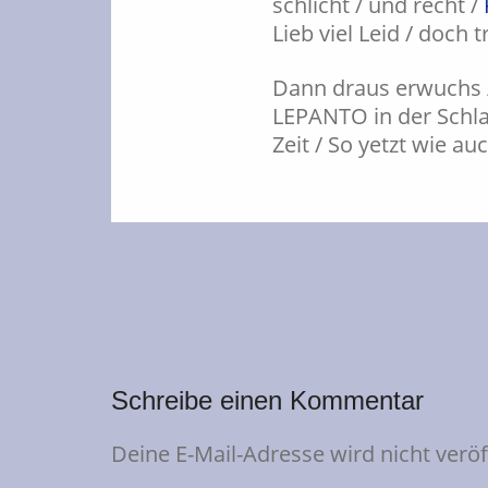
schlicht / und recht /
Lieb viel Leid / doch 
Dann draus erwuchs 
LEPANTO in der Schlac
Zeit / So yetzt wie au
Schreibe einen Kommentar
Deine E-Mail-Adresse wird nicht veröff