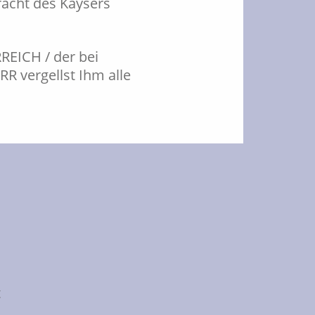
racht des Kaysers
REICH / der bei
R vergellst Ihm alle
t