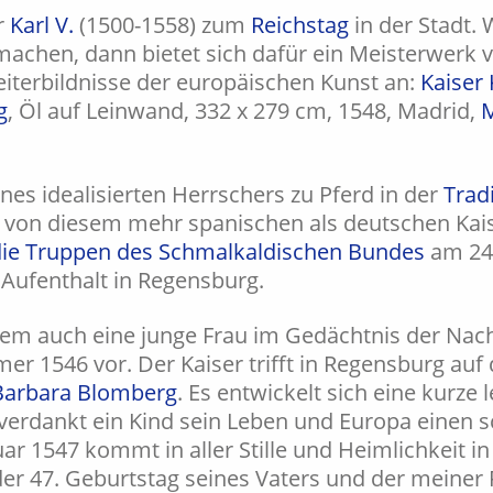
er
Karl V.
(1500-1558) zum
Reichstag
in der Stadt. 
machen, dann bietet sich dafür ein Meisterwerk
iterbildnisse der europäischen Kunst an:
Kaiser 
g
, Öl auf Leinwand, 332 x 279 cm, 1548, Madrid,
M
nes idealisierten Herrschers zu Pferd in der
Trad
 von diesem mehr spanischen als deutschen Kaiser
die Truppen des Schmalkaldischen Bundes
am 24.
Aufenthalt in Regensburg.
tdem auch eine junge Frau im Gedächtnis der Nachw
er 1546 vor. Der Kaiser trifft in Regensburg auf d
Barbara Blomberg
. Es entwickelt sich eine kurze 
 verdankt ein Kind sein Leben und Europa einen s
ar 1547 kommt in aller Stille und Heimlichkeit 
 der 47. Geburtstag seines Vaters und der meiner 