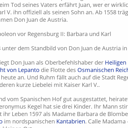
im Tod seines Vaters erfährt Juan, wer er wirkli
l V. ihn offiziell als seinen Sohn an. Ab 1558 trä
men Don Juan de Austria.
8 unter dem Standbild von Don Juan de Austria i
siegt Don Juan als Oberbefehlshaber der
Heiligen
ht von Lepanto
die Flotte des
Osmanischen Reic
 heute an. Und Ruhm fällt auch auf die Stadt Reg
eren kurze Liebelei mit Kaiser Karl V..
nd vom Spanischen Hof gut ausgestattet, heirate
eronymus Kegel hat sie drei Kinder. Ihr Mann sti
t ihr Leben 1597 als Madame Barbara de Blombe
o
im nordspanischen
Kantabrien
. Calle Madama 