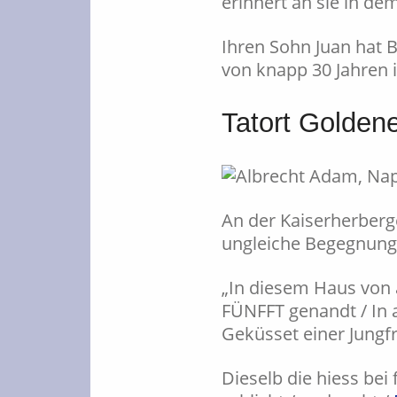
erinnert an sie in de
Ihren Sohn Juan hat 
von knapp 30 Jahren
Tatort Golden
An der Kaiserherber
ungleiche Begegnung 
„In diesem Haus von a
FÜNFFT genandt / In a
Geküsset einer Jungf
Dieselb die hiess be