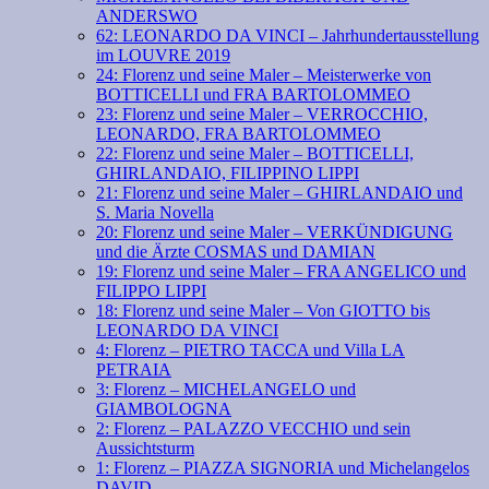
ANDERSWO
62: LEONARDO DA VINCI – Jahrhundertausstellung
im LOUVRE 2019
24: Florenz und seine Maler – Meisterwerke von
BOTTICELLI und FRA BARTOLOMMEO
23: Florenz und seine Maler – VERROCCHIO,
LEONARDO, FRA BARTOLOMMEO
22: Florenz und seine Maler – BOTTICELLI,
GHIRLANDAIO, FILIPPINO LIPPI
21: Florenz und seine Maler – GHIRLANDAIO und
S. Maria Novella
20: Florenz und seine Maler – VERKÜNDIGUNG
und die Ärzte COSMAS und DAMIAN
19: Florenz und seine Maler – FRA ANGELICO und
FILIPPO LIPPI
18: Florenz und seine Maler – Von GIOTTO bis
LEONARDO DA VINCI
4: Florenz – PIETRO TACCA und Villa LA
PETRAIA
3: Florenz – MICHELANGELO und
GIAMBOLOGNA
2: Florenz – PALAZZO VECCHIO und sein
Aussichtsturm
1: Florenz – PIAZZA SIGNORIA und Michelangelos
DAVID