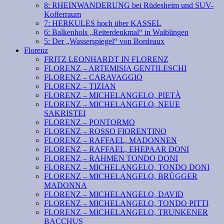
8: RHEINWANDERUNG bei Rüdesheim und SUV-
Kofferraum
7: HERKULES hoch über KASSEL
6: Balkenhols „Reiterdenkmal“ in Waiblingen
5: Der „Wasserspiegel“ von Bordeaux
Florenz
FRITZ LEONHARDT IN FLORENZ
FLORENZ – ARTEMISIA GENTILESCHI
FLORENZ – CARAVAGGIO
FLORENZ – TIZIAN
FLORENZ – MICHELANGELO, PIETÀ
FLORENZ – MICHELANGELO, NEUE
SAKRISTEI
FLORENZ – PONTORMO
FLORENZ – ROSSO FIORENTINO
FLORENZ – RAFFAEL, MADONNEN
FLORENZ – RAFFAEL, EHEPAAR DONI
FLORENZ – RAHMEN TONDO DONI
FLORENZ – MICHELANGELO, TONDO DONI
FLORENZ – MICHELANGELO, BRÜGGER
MADONNA
FLORENZ – MICHELANGELO, DAVID
FLORENZ – MICHELANGELO, TONDO PITTI
FLORENZ – MICHELANGELO, TRUNKENER
BACCHUS