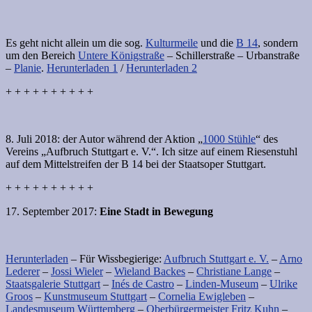
Es geht nicht allein um die sog.
Kulturmeile
und die
B 14
, sondern
um den Bereich
Untere Königstraße
– Schillerstraße – Urbanstraße
–
Planie
.
Herunterladen 1
/
Herunterladen 2
+ + + + + + + + + +
8. Juli 2018: der Autor während der Aktion „
1000 Stühle
“ des
Vereins „Aufbruch Stuttgart e. V.“. Ich sitze auf einem Riesenstuhl
auf dem Mittelstreifen der B 14 bei der Staatsoper Stuttgart.
+ + + + + + + + + +
17. September 2017:
Eine Stadt in Bewegung
Herunterladen
– Für Wissbegierige:
Aufbruch Stuttgart e. V.
–
Arno
Lederer
–
Jossi Wieler
–
Wieland Backes
–
Christiane Lange
–
Staatsgalerie Stuttgart
–
Inés de Castro
–
Linden-Museum
–
Ulrike
Groos
–
Kunstmuseum Stuttgart
–
Cornelia Ewigleben
–
Landesmuseum Württemberg
–
Oberbürgermeister Fritz Kuhn
–