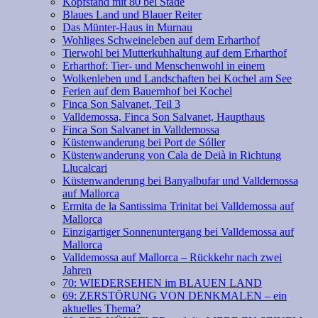
Kopfstand mit 80 bei Stade
Blaues Land und Blauer Reiter
Das Münter-Haus in Murnau
Wohliges Schweineleben auf dem Erharthof
Tierwohl bei Mutterkuhhaltung auf dem Erharthof
Erharthof: Tier- und Menschenwohl in einem
Wolkenleben und Landschaften bei Kochel am See
Ferien auf dem Bauernhof bei Kochel
Finca Son Salvanet, Teil 3
Valldemossa, Finca Son Salvanet, Haupthaus
Finca Son Salvanet in Valldemossa
Küstenwanderung bei Port de Sóller
Küstenwanderung von Cala de Deià in Richtung
Llucalcari
Küstenwanderung bei Banyalbufar und Valldemossa
auf Mallorca
Ermita de la Santissima Trinitat bei Valldemossa auf
Mallorca
Einzigartiger Sonnenuntergang bei Valldemossa auf
Mallorca
Valldemossa auf Mallorca – Rückkehr nach zwei
Jahren
70: WIEDERSEHEN im BLAUEN LAND
69: ZERSTÖRUNG VON DENKMALEN – ein
aktuelles Thema?