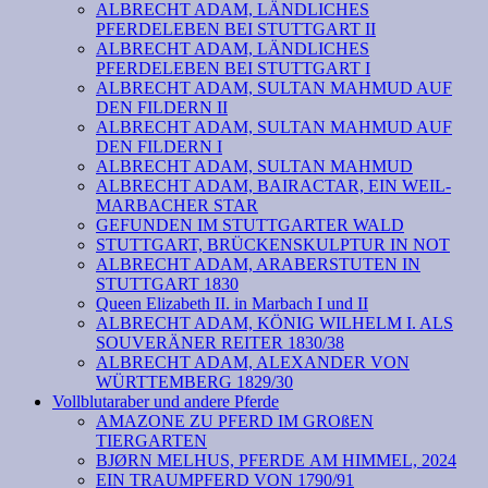
ALBRECHT ADAM, LÄNDLICHES
PFERDELEBEN BEI STUTTGART II
ALBRECHT ADAM, LÄNDLICHES
PFERDELEBEN BEI STUTTGART I
ALBRECHT ADAM, SULTAN MAHMUD AUF
DEN FILDERN II
ALBRECHT ADAM, SULTAN MAHMUD AUF
DEN FILDERN I
ALBRECHT ADAM, SULTAN MAHMUD
ALBRECHT ADAM, BAIRACTAR, EIN WEIL-
MARBACHER STAR
GEFUNDEN IM STUTTGARTER WALD
STUTTGART, BRÜCKENSKULPTUR IN NOT
ALBRECHT ADAM, ARABERSTUTEN IN
STUTTGART 1830
Queen Elizabeth II. in Marbach I und II
ALBRECHT ADAM, KÖNIG WILHELM I. ALS
SOUVERÄNER REITER 1830/38
ALBRECHT ADAM, ALEXANDER VON
WÜRTTEMBERG 1829/30
Vollblutaraber und andere Pferde
AMAZONE ZU PFERD IM GROßEN
TIERGARTEN
BJØRN MELHUS, PFERDE AM HIMMEL, 2024
EIN TRAUMPFERD VON 1790/91