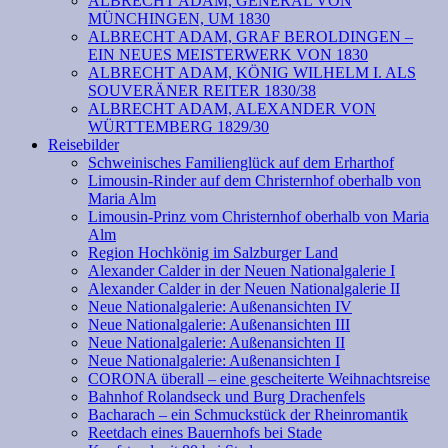
ALBRECHT ADAM, GENERAL VON
MÜNCHINGEN, UM 1830
ALBRECHT ADAM, GRAF BEROLDINGEN –
EIN NEUES MEISTERWERK VON 1830
ALBRECHT ADAM, KÖNIG WILHELM I. ALS
SOUVERÄNER REITER 1830/38
ALBRECHT ADAM, ALEXANDER VON
WÜRTTEMBERG 1829/30
Reisebilder
Schweinisches Familienglück auf dem Erharthof
Limousin-Rinder auf dem Christernhof oberhalb von
Maria Alm
Limousin-Prinz vom Christernhof oberhalb von Maria
Alm
Region Hochkönig im Salzburger Land
Alexander Calder in der Neuen Nationalgalerie I
Alexander Calder in der Neuen Nationalgalerie II
Neue Nationalgalerie: Außenansichten IV
Neue Nationalgalerie: Außenansichten III
Neue Nationalgalerie: Außenansichten II
Neue Nationalgalerie: Außenansichten I
CORONA überall – eine gescheiterte Weihnachtsreise
Bahnhof Rolandseck und Burg Drachenfels
Bacharach – ein Schmuckstück der Rheinromantik
Reetdach eines Bauernhofs bei Stade