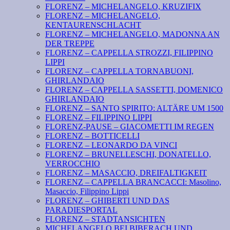
FLORENZ – MICHELANGELO, KRUZIFIX
FLORENZ – MICHELANGELO,
KENTAURENSCHLACHT
FLORENZ – MICHELANGELO, MADONNA AN
DER TREPPE
FLORENZ – CAPPELLA STROZZI, FILIPPINO
LIPPI
FLORENZ – CAPPELLA TORNABUONI,
GHIRLANDAIO
FLORENZ – CAPPELLA SASSETTI, DOMENICO
GHIRLANDAIO
FLORENZ – SANTO SPIRITO: ALTÄRE UM 1500
FLORENZ – FILIPPINO LIPPI
FLORENZ-PAUSE – GIACOMETTI IM REGEN
FLORENZ – BOTTICELLI
FLORENZ – LEONARDO DA VINCI
FLORENZ – BRUNELLESCHI, DONATELLO,
VERROCCHIO
FLORENZ – MASACCIO, DREIFALTIGKEIT
FLORENZ – CAPPELLA BRANCACCI: Masolino,
Masaccio, Filippino Lippi
FLORENZ – GHIBERTI UND DAS
PARADIESPORTAL
FLORENZ – STADTANSICHTEN
MICHELANGELO BEI BIBERACH UND