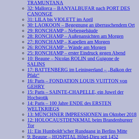
TRAMUNTANA
32: Mallorca – BANYALBUFAR nach PORT DES
CANONGE
31: LILA bis VIOLETT im April
30: LAOKOON – Begegnung an überraschendem Ort
29: RONCHAMP – Nebengebäude
28: RONCHAMP – Außenansichten am Morgen
27: RONCHAMP – Kapellen am Morgen
26: RONCHAMP – Wände am Morgen
25: RONCHAMP – erster Eindruck gegen Abend
10: Beaune – Nicolas ROLIN und Guigone de
SALINS
17: BATTENBERG im Leiningerland – „Balkon der
Pfalz“
16: Paris – FONDATION LOUIS VUITTON von
GEHRY
15: Paris – SAINTE-CHAPELLE, ein Juwel der
Hochgotik
14: Paris – 100 Jahre ENDE des ERSTEN
WELTKRIEGS
13: MÜNCHNER IMPRESSIONEN im Oktober 2018
12: HOLOCAUSTDENKMAL beim Brandenburger
Tor
11: Ein Humboldt’scher Rundgang in Berlins Mitte
9: Beaune – HOSPITAL Hôtel-Dieu seit 1452