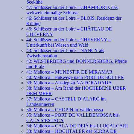
Seekühe
47: Schlösser an der Loire – CHAMBORD, das
weltweit einmalige Schloss
46: Schlösser an der Loire – BLOIS, Residenz der
Könige
45: Schlösser an der Loire – CHÂTEAU DE
CHEVERNY
44: Schlösser an der Loire – CHEVERNY –
Unterkunft bei Wiesen und Wald
43: Schlösser an der Loire – NANCY als
Zwischenstation
42: WESTERBERG und DONNERSBERG, Pferde
und Pfalz
41: Mallorca – MUNESTIR DE MIRAMAR
40: Mallorca – Fußwege nach PORT DE SÓLLER
39: Mallorca – Abstieg zu NA FORADADA
38: Mallorca – Am Rand der HOCHEBENE ÜBER
DEM MEER
37: Mallorca – CASTELL D’ALARÓ im
Landesinneren
36: Mallorca – CHOPIN in Valldemossa
35: Mallorca – PORT DE VALLDEMOSSA bis
CALA S’ESTACA
34: Mallorca – CALA DE DEIÀ bis LLUCALCARI
33: Mallorca – HOCHTÄLER der SERRA DE