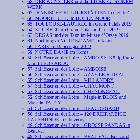
68: DER KÜNSTLER und die LIEBE ZU SEINEM
WERK
67: IRANISCHE KULTURSTÄTTEN in Gefahr?
66: MOORTEICHE im HOHEN MOOR
65: TOULOUSE-LAUTREC im Grand Palais 2019
64: EL GRECO im Grand Palais in Paris 2019
63: DEGAS und der Tanz im Musée d’Orsay 2019
61: Nachtrag zu NOTRE-DAME im Koma
60: PARIS im Dauerregen 2019
59: NOTRE-DAME im Koma
58: Schlösser an der Loire – AMBOISE, König Franz
I. und LEONARDO
57: Schlösser an der Loire – AMBOISE
56: Schlösser an der Loire – AZAY-LE-RIDEAU
55: Schlösser an der Loire – VILLANDRY
54: Schlösser an der Loire – CHAUMONT
53: Schlösser an der Loire – CHENONCEAU
52: Schlösser an der Loire – Magie in BLOIS und
Muse in TALCY
51: Schlösser an der Loire – BEAUREGARD
50: Schlösser an der Loire – 120 DREIFARBIGE
LAUFHUNDE in Cheverny
49: Schlösser an der Loire – GROSSE PANDAS in
Beauval
48: Schlösser an der Loire – BEAUVAL: Boas und