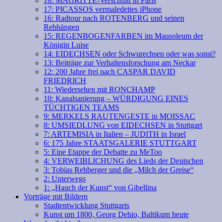
18: MAGRITTE-Verschnitt in Paris
17: PICASSOS vermaledeites iPhone
16: Radtour nach ROTENBERG und seinen
Rebhängen
15: REGENBOGENFARBEN im Mausoleum der
Königin Luise
14: EIDECHSEN oder Schwurechsen oder was sonst?
13: Beiträge zur Verhaltensforschung am Neckar
12: 200 Jahre frei nach CASPAR DAVID
FRIEDRICH
11: Wiedersehen mit RONCHAMP
10: Kanalsanierung – WÜRDIGUNG EINES
TÜCHTIGEN TEAMS
9: MERKELS RAUTENGESTE in MOISSAC
8: UMSIEDLUNG von EIDECHSEN in Stuttgart
7: ARTEMISIA in Italien – JUDITH in Israel
6: 175 Jahre STAATSGALERIE STUTTGART
5: Eine Etappe der Debatte zu MeToo
4: VERWEIBLICHUNG des Lieds der Deutschen
3: Tobias Rehberger und die „Milch der Greise“
2: Unterwegs
1: „Hauch der Kunst“ von Gibellina
Vorträge mit Bildern
Stadtentwicklung Stuttgarts
Kunst um 1800, Georg Dehio, Baltikum heute