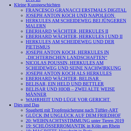
Kleine Kunstgeschichten
FRANCESCO GRANACCI ERSTMALS DIGITAL
JOSEPH ANTON KOCH UND NAPOLEON
HERKULES AM SCHEIDEWEG BEI JÜNGEREN
MALERN
EBERHARD WÄCHTER, HERKULES II
EBERHARD WÄCHTER, HERKULES I UND II
HERKULES AM SCHEIDEWEG UND DER
PIETISMUS
JOSEPH ANTON KOCH, HERKULES IN
„DICHTERISCHEN LANDSCHAFTEN“
NICOLAS POUSSIN, HERKULES AM
SCHEIDEWEG UND SEINE NACHWIRKUNG
JOSEPH ANTON KOCH ALS HERKULES
EBERHARD WÄCHTER, BELISAR
BELISAR, EIN HELD UND BETTLER
BELISAR UND HIOB – ZWEI ALTE WEISE
MÄNNER
WAHRHEIT UND LÜGE VOR GERICHT
Dies und Das
Spaghetti mit Tropfensicherung nach Tüftler-ART
GLÜCK IM UNGLÜCK AUF DEM FRIEDHOF
20: WEIHNACHTSSTIMMUNG unter Tieren 2019
19: SCHLÖSSERROMANTIK in Köln am Rhein