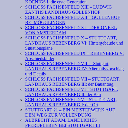
KOENIGS I, die erste Generation
SCHLOSS FACHSENFELD XIII – LUDWIG
ZANTHS LANDHAUS GOLLENHOF
SCHLOSS FACHSENFELD XII – GOLLENHOF
BEI MÖGGLINGEN
SCHLOSS FACHSENFELD XI – DER ONKEL
VON AMSTERDAM
SCHLOSS FACHSENFELD X – STUTTGART,
LANDHAUS REBENBERG VI: Hintergebäude und
Situationspläne
SCHLOSS FACHSENFELD IX – REBENBERG V:
Abschiedsbilder
SCHLOSS FACHSENFELD VIII – Stuttgart,
LANDHAUS REBENBERG IV: Alternativvorschlag
und Details
SCHLOSS FACHSENFELD VII – STUTTGART,
LANDHAUS REBENBERG III: der Bauantrag
SCHLOSS FACHSENFELD VI – STUTTGART,
LANDHAUS REBENBERG II: der Bau
SCHLOSS FACHSENFELD V – STUTTGART,
LANDHAUS REBENBERG I: der Ort
STUTTGART 21 – EIN MEISTERWERK AUF
DEM WEG ZUR VOLLENDUNG
ALBRECHT ADAM, LÄNDLICHES
PFERDELEBEN BEI STUTTGART III