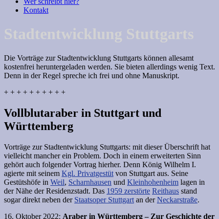
Wer schreibt hier?
Kontakt
Stadtentwicklung Stuttgarts
Die Vorträge zur Stadtentwicklung Stuttgarts können allesamt
kostenfrei heruntergeladen werden. Sie bieten allerdings wenig Text.
Denn in der Regel spreche ich frei und ohne Manuskript.
+ + + + + + + + + +
Vollblutaraber in Stuttgart und
Württemberg
Vorträge zur Stadtentwicklung Stuttgarts: mit dieser Überschrift hat
vielleicht mancher ein Problem. Doch in einem erweiterten Sinn
gehört auch folgender Vortrag hierher. Denn König Wilhelm I.
agierte mit seinem
Kgl. Privatgestüt
von Stuttgart aus. Seine
Gestütshöfe in
Weil
,
Scharnhausen
und
Kleinhohenheim
lagen in
der Nähe der Residenzstadt. Das
1959 zerstörte
Reithaus
stand
sogar direkt neben der
Staatsoper Stuttgart
an der
Neckarstraße
.
16. Oktober 2022:
Araber in Württemberg – Zur Geschichte der