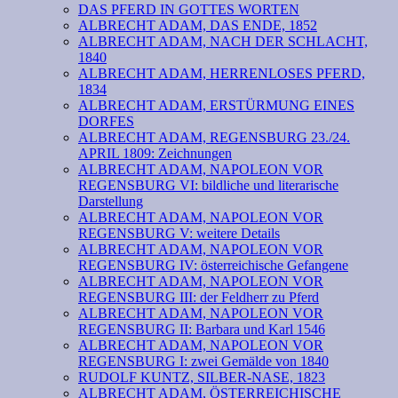
DAS PFERD IN GOTTES WORTEN
ALBRECHT ADAM, DAS ENDE, 1852
ALBRECHT ADAM, NACH DER SCHLACHT,
1840
ALBRECHT ADAM, HERRENLOSES PFERD,
1834
ALBRECHT ADAM, ERSTÜRMUNG EINES
DORFES
ALBRECHT ADAM, REGENSBURG 23./24.
APRIL 1809: Zeichnungen
ALBRECHT ADAM, NAPOLEON VOR
REGENSBURG VI: bildliche und literarische
Darstellung
ALBRECHT ADAM, NAPOLEON VOR
REGENSBURG V: weitere Details
ALBRECHT ADAM, NAPOLEON VOR
REGENSBURG IV: österreichische Gefangene
ALBRECHT ADAM, NAPOLEON VOR
REGENSBURG III: der Feldherr zu Pferd
ALBRECHT ADAM, NAPOLEON VOR
REGENSBURG II: Barbara und Karl 1546
ALBRECHT ADAM, NAPOLEON VOR
REGENSBURG I: zwei Gemälde von 1840
RUDOLF KUNTZ, SILBER-NASE, 1823
ALBRECHT ADAM, ÖSTERREICHISCHE