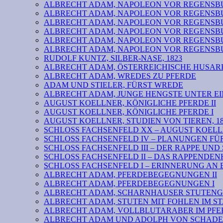
ALBRECHT ADAM, NAPOLEON VOR REGENSBURG VI: b
ALBRECHT ADAM, NAPOLEON VOR REGENSBURG V
ALBRECHT ADAM, NAPOLEON VOR REGENSBURG IV
ALBRECHT ADAM, NAPOLEON VOR REGENSBURG III
ALBRECHT ADAM, NAPOLEON VOR REGENSBURG II
ALBRECHT ADAM, NAPOLEON VOR REGENSBURG I
RUDOLF KUNTZ, SILBER-NASE, 1823
ALBRECHT ADAM, ÖSTERREICHISCHE HUSARE
ALBRECHT ADAM, WREDES ZU PFERDE
ADAM UND STIELER, FÜRST WREDE
ALBRECHT ADAM, JUNGE HENGSTE UNTER EI
AUGUST KOELLNER, KÖNIGLICHE PFERDE II
AUGUST KOELLNER, KÖNIGLICHE PFERDE I
AUGUST KOELLNER, STUDIEN VON TIEREN, 18
SCHLOSS FACHSENFELD XX – AUGUST KOELL
SCHLOSS FACHSENFELD IV – PLANUNGEN F
SCHLOSS FACHSENFELD III – DER RAPPE UND
SCHLOSS FACHSENFELD II – DAS RAPPENDE
SCHLOSS FACHSENFELD I – ERINNERUNG AN 
ALBRECHT ADAM, PFERDEBEGEGNUNGEN II
ALBRECHT ADAM, PFERDEBEGEGNUNGEN I
ALBRECHT ADAM, SCHARNHAUSER STUTENG
ALBRECHT ADAM, STUTEN MIT FOHLEN IM S
ALBRECHT ADAM, VOLLBLUTARABER IM PFER
ALBRECHT ADAM UND ADOLPH VON SCHADEN 