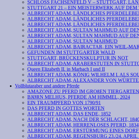
SCHLOSS FACHSENFELD V – STUTTGART, LAND
STUTTGART 21 – EIN MEISTERWERK AUF DE
ALBRECHT ADAM, LÄNDLICHES PFERDELEBEN 
ALBRECHT ADAM, LÄNDLICHES PFERDELEBEN
ALBRECHT ADAM, LÄNDLICHES PFERDELEBEN
ALBRECHT ADAM, SULTAN MAHMUD AUF DEN 
ALBRECHT ADAM, SULTAN MAHMUD AUF DEN 
ALBRECHT ADAM, SULTAN MAHMUD
ALBRECHT ADAM, BAIRACTAR, EIN WEIL-MA
GEFUNDEN IM STUTTGARTER WALD
STUTTGART, BRÜCKENSKULPTUR IN NOT
ALBRECHT ADAM, ARABERSTUTEN IN STUTTG
Queen Elizabeth II. in Marbach I und II
ALBRECHT ADAM, KÖNIG WILHELM I. ALS SOU
ALBRECHT ADAM, ALEXANDER VON WÜRTTEM
Vollblutaraber und andere Pferde
AMAZONE ZU PFERD IM GROßEN TIERGARTE
BJØRN MELHUS, PFERDE AM HIMMEL, 2024
EIN TRAUMPFERD VON 1790/91
DAS PFERD IN GOTTES WORTEN
ALBRECHT ADAM, DAS ENDE, 1852
ALBRECHT ADAM, NACH DER SCHLACHT, 184
ALBRECHT ADAM, HERRENLOSES PFERD, 1834
ALBRECHT ADAM, ERSTÜRMUNG EINES DORF
ALBRECHT ADAM, REGENSBURG 23./24. APRIL 18