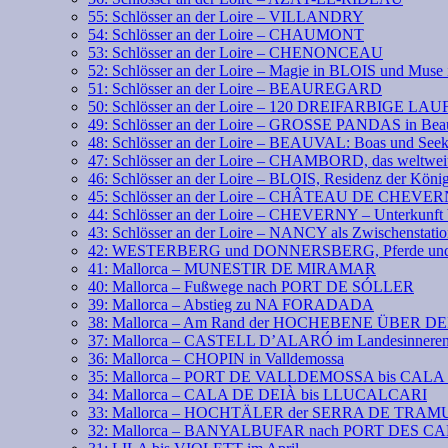
55: Schlösser an der Loire – VILLANDRY
54: Schlösser an der Loire – CHAUMONT
53: Schlösser an der Loire – CHENONCEAU
52: Schlösser an der Loire – Magie in BLOIS und Mus
51: Schlösser an der Loire – BEAUREGARD
50: Schlösser an der Loire – 120 DREIFARBIGE LA
49: Schlösser an der Loire – GROSSE PANDAS in Bea
48: Schlösser an der Loire – BEAUVAL: Boas und See
47: Schlösser an der Loire – CHAMBORD, das weltweit
46: Schlösser an der Loire – BLOIS, Residenz der Köni
45: Schlösser an der Loire – CHÂTEAU DE CHEVE
44: Schlösser an der Loire – CHEVERNY – Unterkunft 
43: Schlösser an der Loire – NANCY als Zwischenstati
42: WESTERBERG und DONNERSBERG, Pferde und 
41: Mallorca – MUNESTIR DE MIRAMAR
40: Mallorca – Fußwege nach PORT DE SÓLLER
39: Mallorca – Abstieg zu NA FORADADA
38: Mallorca – Am Rand der HOCHEBENE ÜBER 
37: Mallorca – CASTELL D’ALARÓ im Landesinnere
36: Mallorca – CHOPIN in Valldemossa
35: Mallorca – PORT DE VALLDEMOSSA bis CAL
34: Mallorca – CALA DE DEIÀ bis LLUCALCARI
33: Mallorca – HOCHTÄLER der SERRA DE TR
32: Mallorca – BANYALBUFAR nach PORT DES 