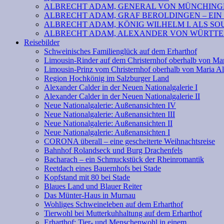
ALBRECHT ADAM, GENERAL VON MÜNCHINGE
ALBRECHT ADAM, GRAF BEROLDINGEN – EIN
ALBRECHT ADAM, KÖNIG WILHELM I. ALS SOU
ALBRECHT ADAM, ALEXANDER VON WÜRTTEM
Reisebilder
Schweinisches Familienglück auf dem Erharthof
Limousin-Rinder auf dem Christernhof oberhalb von Ma
Limousin-Prinz vom Christernhof oberhalb von Maria A
Region Hochkönig im Salzburger Land
Alexander Calder in der Neuen Nationalgalerie I
Alexander Calder in der Neuen Nationalgalerie II
Neue Nationalgalerie: Außenansichten IV
Neue Nationalgalerie: Außenansichten III
Neue Nationalgalerie: Außenansichten II
Neue Nationalgalerie: Außenansichten I
CORONA überall – eine gescheiterte Weihnachtsreise
Bahnhof Rolandseck und Burg Drachenfels
Bacharach – ein Schmuckstück der Rheinromantik
Reetdach eines Bauernhofs bei Stade
Kopfstand mit 80 bei Stade
Blaues Land und Blauer Reiter
Das Münter-Haus in Murnau
Wohliges Schweineleben auf dem Erharthof
Tierwohl bei Mutterkuhhaltung auf dem Erharthof
Erharthof: Tier- und Menschenwohl in einem