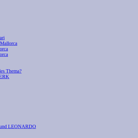
ari
 Mallorca
lorca
orca
es Thema?
WERK
 I. und LEONARDO