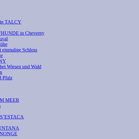
e in TALCY
UFHUNDE in Cheverny
uval
kühe
 einmalige Schloss
ge
RNY
bei Wiesen und Wald
on
Pfalz
DEM MEER
n
A S’ESTACA
AMUNTANA
CANONGE