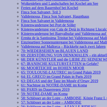
Wolkenleben und Landschaften bei Kochel am See
Ferien auf dem Bauernhof bei Kochel
Finca Son Salvanet, Teil 3
Valldemossa, Finca Son Salvanet, Haupthaus
Finca Son Salvanet in Valldemossa
Küstenwanderung bei Port de Sóller
Küstenwanderung von Cala de Deià in Richtung Llucalc
Küstenwanderung bei Banyalbufar und Valldemossa auf
Ermita de la Santissima Trinitat bei Valldemossa auf Mal
Einzigartiger Sonnenuntergang bei Valldemossa auf Mall
Valldemossa auf Mallorca – Rückkehr nach zwei Jahren
70: WIEDERSEHEN im BLAUEN LAND
69: ZERSTÖRUNG VON DENKMALEN – ein aktuell
68: DER KÜNSTLER und die LIEBE ZU SEINEM 
67: IRANISCHE KULTURSTÄTTEN in Gefahr?
66: MOORTEICHE im HOHEN MOOR
65: TOULOUSE-LAUTREC im Grand Palais 2019
64: EL GRECO im Grand Palais in Paris 2019
63: DEGAS und der Tanz im Musée d’Orsay 2019
61: Nachtrag zu NOTRE-DAME im Koma
60: PARIS im Dauerregen 2019
59: NOTRE-DAME im Koma
58: Schlösser an der Loire – AMBOISE, König Franz
57: Schlösser an der Loire – AMBOISE
56: Schlösser an der Loire – AZAY-LE-RIDEAU