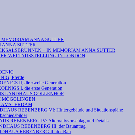
N MEMORIAM ANNA SUTTER
M ANNA SUTTER
CKSALSBRUNNEN – IN MEMORIAM ANNA SUTTER
DER WELTAUSSTELLUNG IN LONDON
OENIG
G, Pferde
S II, die zweite Generation
GS I, die erste Generation
THS LANDHAUS GOLLENHOF
EI MÖGGLINGEN
N AMSTERDAM
S REBENBERG VI: Hintergebäude und Situationspläne
hiedsbilder
 REBENBERG IV: Alternativvorschlag und Details
HAUS REBENBERG III: der Bauantrag
DHAUS REBENBERG II: der Bau