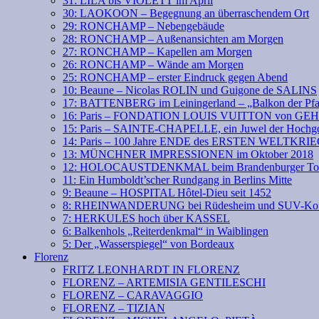
31: LILA bis VIOLETT im April
30: LAOKOON – Begegnung an überraschendem Ort
29: RONCHAMP – Nebengebäude
28: RONCHAMP – Außenansichten am Morgen
27: RONCHAMP – Kapellen am Morgen
26: RONCHAMP – Wände am Morgen
25: RONCHAMP – erster Eindruck gegen Abend
10: Beaune – Nicolas ROLIN und Guigone de SALINS
17: BATTENBERG im Leiningerland – „Balkon der Pfa
16: Paris – FONDATION LOUIS VUITTON von GE
15: Paris – SAINTE-CHAPELLE, ein Juwel der Hochgo
14: Paris – 100 Jahre ENDE des ERSTEN WELTKRI
13: MÜNCHNER IMPRESSIONEN im Oktober 2018
12: HOLOCAUSTDENKMAL beim Brandenburger To
11: Ein Humboldt’scher Rundgang in Berlins Mitte
9: Beaune – HOSPITAL Hôtel-Dieu seit 1452
8: RHEINWANDERUNG bei Rüdesheim und SUV-Kof
7: HERKULES hoch über KASSEL
6: Balkenhols „Reiterdenkmal“ in Waiblingen
5: Der „Wasserspiegel“ von Bordeaux
Florenz
FRITZ LEONHARDT IN FLORENZ
FLORENZ – ARTEMISIA GENTILESCHI
FLORENZ – CARAVAGGIO
FLORENZ – TIZIAN