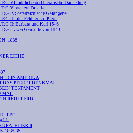
ildliche und literarische Darstellung
: weitere Details
: österreichische Gefangene
: der Feldherr zu Pferd
: Barbara und Karl 1546
: zwei Gemälde von 1840
N, 1838
NER EICHE
37
NER IN AMERIKA
ÜR DAS PFERDEDENKMAL
 SEIN TESTAMENT
NKMAL
EIN REITPFERD
RUPPE
TALL
DEATELIER II
1835/36