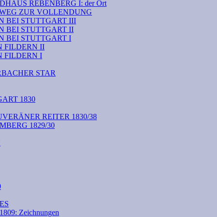
HAUS REBENBERG I: der Ort
M WEG ZUR VOLLENDUNG
BEI STUTTGART III
 BEI STUTTGART II
 BEI STUTTGART I
FILDERN II
FILDERN I
RBACHER STAR
ART 1830
VERÄNER REITER 1830/38
BERG 1829/30
N
0
ES
09: Zeichnungen