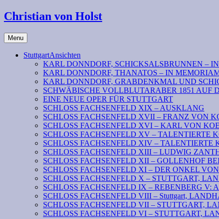
Christian von Holst
Menu
StuttgartAnsichten
KARL DONNDORF, SCHICKSALSBRUNNEN – I
KARL DONNDORF, THANATOS – IN MEMORIA
KARL DONNDORF, GRABDENKMAL UND SCHI
SCHWÄBISCHE VOLLBLUTARABER 1851 AUF 
EINE NEUE OPER FÜR STUTTGART
SCHLOSS FACHSENFELD XIX – AUSKLANG
SCHLOSS FACHSENFELD XVII – FRANZ VON K
SCHLOSS FACHSENFELD XVI – KARL VON KOENI
SCHLOSS FACHSENFELD XV – TALENTIERTE KOENIG
SCHLOSS FACHSENFELD XIV – TALENTIERTE KOENI
SCHLOSS FACHSENFELD XIII – LUDWIG ZAN
SCHLOSS FACHSENFELD XII – GOLLENHOF B
SCHLOSS FACHSENFELD XI – DER ONKEL VO
SCHLOSS FACHSENFELD X – STUTTGART, LANDHAU
SCHLOSS FACHSENFELD IX – REBENBERG V: Absc
SCHLOSS FACHSENFELD VIII – Stuttgart, LANDHAUS
SCHLOSS FACHSENFELD VII – STUTTGART, LAND
SCHLOSS FACHSENFELD VI – STUTTGART, LAN