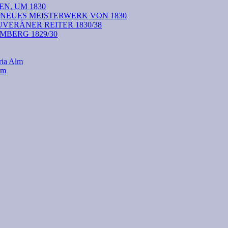
N, UM 1830
 NEUES MEISTERWERK VON 1830
VERÄNER REITER 1830/38
BERG 1829/30
ria Alm
lm