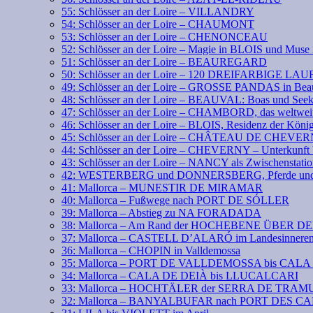
55: Schlösser an der Loire – VILLANDRY
54: Schlösser an der Loire – CHAUMONT
53: Schlösser an der Loire – CHENONCEAU
52: Schlösser an der Loire – Magie in BLOIS und Mus
51: Schlösser an der Loire – BEAUREGARD
50: Schlösser an der Loire – 120 DREIFARBIGE LA
49: Schlösser an der Loire – GROSSE PANDAS in Bea
48: Schlösser an der Loire – BEAUVAL: Boas und See
47: Schlösser an der Loire – CHAMBORD, das weltweit
46: Schlösser an der Loire – BLOIS, Residenz der Köni
45: Schlösser an der Loire – CHÂTEAU DE CHEVE
44: Schlösser an der Loire – CHEVERNY – Unterkunft 
43: Schlösser an der Loire – NANCY als Zwischenstati
42: WESTERBERG und DONNERSBERG, Pferde und 
41: Mallorca – MUNESTIR DE MIRAMAR
40: Mallorca – Fußwege nach PORT DE SÓLLER
39: Mallorca – Abstieg zu NA FORADADA
38: Mallorca – Am Rand der HOCHEBENE ÜBER 
37: Mallorca – CASTELL D’ALARÓ im Landesinnere
36: Mallorca – CHOPIN in Valldemossa
35: Mallorca – PORT DE VALLDEMOSSA bis CAL
34: Mallorca – CALA DE DEIÀ bis LLUCALCARI
33: Mallorca – HOCHTÄLER der SERRA DE TR
32: Mallorca – BANYALBUFAR nach PORT DES 