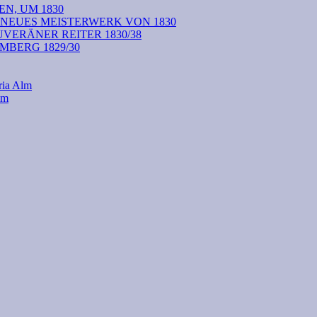
N, UM 1830
 NEUES MEISTERWERK VON 1830
VERÄNER REITER 1830/38
BERG 1829/30
ria Alm
lm