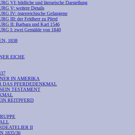
ildliche und literarische Darstellung
: weitere Details
: österreichische Gefangene
: der Feldherr zu Pferd
: Barbara und Karl 1546
: zwei Gemälde von 1840
N, 1838
NER EICHE
37
NER IN AMERIKA
ÜR DAS PFERDEDENKMAL
 SEIN TESTAMENT
NKMAL
EIN REITPFERD
RUPPE
TALL
DEATELIER II
1835/36