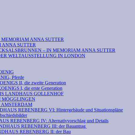
N MEMORIAM ANNA SUTTER
M ANNA SUTTER
CKSALSBRUNNEN – IN MEMORIAM ANNA SUTTER
DER WELTAUSSTELLUNG IN LONDON
OENIG
G, Pferde
S II, die zweite Generation
GS I, die erste Generation
THS LANDHAUS GOLLENHOF
EI MÖGGLINGEN
N AMSTERDAM
S REBENBERG VI: Hintergebäude und Situationspläne
hiedsbilder
 REBENBERG IV: Alternativvorschlag und Details
HAUS REBENBERG III: der Bauantrag
DHAUS REBENBERG II: der Bau