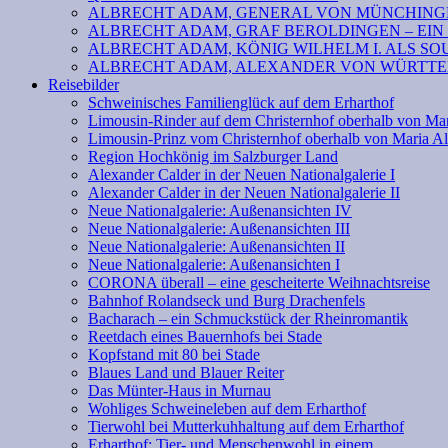
ALBRECHT ADAM, GENERAL VON MÜNCHINGE
ALBRECHT ADAM, GRAF BEROLDINGEN – EIN
ALBRECHT ADAM, KÖNIG WILHELM I. ALS SOU
ALBRECHT ADAM, ALEXANDER VON WÜRTTEM
Reisebilder
Schweinisches Familienglück auf dem Erharthof
Limousin-Rinder auf dem Christernhof oberhalb von Ma
Limousin-Prinz vom Christernhof oberhalb von Maria A
Region Hochkönig im Salzburger Land
Alexander Calder in der Neuen Nationalgalerie I
Alexander Calder in der Neuen Nationalgalerie II
Neue Nationalgalerie: Außenansichten IV
Neue Nationalgalerie: Außenansichten III
Neue Nationalgalerie: Außenansichten II
Neue Nationalgalerie: Außenansichten I
CORONA überall – eine gescheiterte Weihnachtsreise
Bahnhof Rolandseck und Burg Drachenfels
Bacharach – ein Schmuckstück der Rheinromantik
Reetdach eines Bauernhofs bei Stade
Kopfstand mit 80 bei Stade
Blaues Land und Blauer Reiter
Das Münter-Haus in Murnau
Wohliges Schweineleben auf dem Erharthof
Tierwohl bei Mutterkuhhaltung auf dem Erharthof
Erharthof: Tier- und Menschenwohl in einem