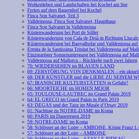
Wolkenleben und Landschaften bei Kochel am See
Ferien auf dem Bauernhof bei Kochel
Finca Son Salvanet, Teil 3
Valldemossa, Finca Son Salvanet, Haupthaus
Finca Son Salvanet in Valldemossa
Küstenwanderung bei Port de Sóller
Küstenwanderung von Cala de Deià in Richtung Llucalc
Küstenwanderung bei Banyalbufar und Valldemossa auf
Ermita de la Santissima Trinitat bei Valldemossa auf Mal
Einzigartiger Sonnenuntergang bei Valldemossa auf Mall
Valldemossa auf Mallorca – Rückkehr nach zwei Jahren
70: WIEDERSEHEN im BLAUEN LAND
69: ZERSTÖRUNG VON DENKMALEN – ein aktuell
68: DER KÜNSTLER und die LIEBE ZU SEINEM 
67: IRANISCHE KULTURSTÄTTEN in Gefahr?
66: MOORTEICHE im HOHEN MOOR
65: TOULOUSE-LAUTREC im Grand Palais 2019
64: EL GRECO im Grand Palais in Paris 2019
63: DEGAS und der Tanz im Musée d’Orsay 2019
61: Nachtrag zu NOTRE-DAME im Koma
60: PARIS im Dauerregen 2019
59: NOTRE-DAME im Koma
58: Schlösser an der Loire – AMBOISE, König Franz
57: Schlösser an der Loire – AMBOISE
56: Schlösser an der Loire – AZAY-LE-RIDEAU