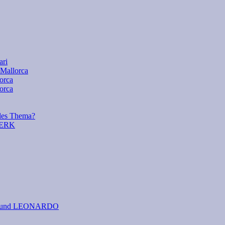
ari
 Mallorca
lorca
orca
es Thema?
WERK
 I. und LEONARDO