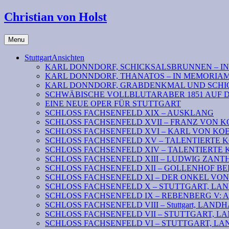
Christian von Holst
Menu
StuttgartAnsichten
KARL DONNDORF, SCHICKSALSBRUNNEN – I
KARL DONNDORF, THANATOS – IN MEMORIA
KARL DONNDORF, GRABDENKMAL UND SCHI
SCHWÄBISCHE VOLLBLUTARABER 1851 AUF 
EINE NEUE OPER FÜR STUTTGART
SCHLOSS FACHSENFELD XIX – AUSKLANG
SCHLOSS FACHSENFELD XVII – FRANZ VON K
SCHLOSS FACHSENFELD XVI – KARL VON KOENI
SCHLOSS FACHSENFELD XV – TALENTIERTE KOENIG
SCHLOSS FACHSENFELD XIV – TALENTIERTE KOENI
SCHLOSS FACHSENFELD XIII – LUDWIG ZAN
SCHLOSS FACHSENFELD XII – GOLLENHOF B
SCHLOSS FACHSENFELD XI – DER ONKEL VO
SCHLOSS FACHSENFELD X – STUTTGART, LANDHAU
SCHLOSS FACHSENFELD IX – REBENBERG V: Absc
SCHLOSS FACHSENFELD VIII – Stuttgart, LANDHAUS
SCHLOSS FACHSENFELD VII – STUTTGART, LAND
SCHLOSS FACHSENFELD VI – STUTTGART, LAN