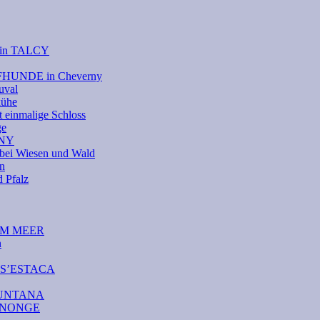
e in TALCY
UFHUNDE in Cheverny
uval
kühe
 einmalige Schloss
ge
RNY
bei Wiesen und Wald
on
Pfalz
DEM MEER
n
A S’ESTACA
AMUNTANA
CANONGE