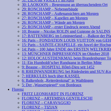
31: LILA bis VIOLETT im April
30: LAOKOON – Begegnung an überraschendem Ort
29: RONCHAMP – Nebengebäude
28: RONCHAMP – Außenansichten am Morgen
27: RONCHAMP – Kapellen am Morgen
26: RONCHAMP – Wände am Morgen
25: RONCHAMP – erster Eindruck gegen Abend
10: Beaune – Nicolas ROLIN und Guigone de SALINS
17: BATTENBERG im Leiningerland – „Balkon der Pfa
16: Paris – FONDATION LOUIS VUITTON von GE
15: Paris – SAINTE-CHAPELLE, ein Juwel der Hochgo
14: Paris – 100 Jahre ENDE des ERSTEN WELTKRI
13: MÜNCHNER IMPRESSIONEN im Oktober 2018
12: HOLOCAUSTDENKMAL beim Brandenburger To
11: Ein Humboldt’scher Rundgang in Berlins Mitte
9: Beaune – HOSPITAL Hôtel-Dieu seit 1452
8: RHEINWANDERUNG bei Rüdesheim und SUV-Kof
7: HERKULES hoch über KASSEL
6: Balkenhols „Reiterdenkmal“ in Waiblingen
5: Der „Wasserspiegel“ von Bordeaux
Florenz
FRITZ LEONHARDT IN FLORENZ
FLORENZ – ARTEMISIA GENTILESCHI
FLORENZ – CARAVAGGIO
FLORENZ – TIZIAN