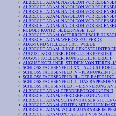
ALBRECHT ADAM, NAPOLEON VOR REGENSBURG VI: b
ALBRECHT ADAM, NAPOLEON VOR REGENSBURG V
ALBRECHT ADAM, NAPOLEON VOR REGENSBURG IV
ALBRECHT ADAM, NAPOLEON VOR REGENSBURG III
ALBRECHT ADAM, NAPOLEON VOR REGENSBURG II
ALBRECHT ADAM, NAPOLEON VOR REGENSBURG I
RUDOLF KUNTZ, SILBER-NASE, 1823
ALBRECHT ADAM, ÖSTERREICHISCHE HUSARE
ALBRECHT ADAM, WREDES ZU PFERDE
ADAM UND STIELER, FÜRST WREDE
ALBRECHT ADAM, JUNGE HENGSTE UNTER EI
AUGUST KOELLNER, KÖNIGLICHE PFERDE II
AUGUST KOELLNER, KÖNIGLICHE PFERDE I
AUGUST KOELLNER, STUDIEN VON TIEREN, 18
SCHLOSS FACHSENFELD XX – AUGUST KOELL
SCHLOSS FACHSENFELD IV – PLANUNGEN F
SCHLOSS FACHSENFELD III – DER RAPPE UND
SCHLOSS FACHSENFELD II – DAS RAPPENDE
SCHLOSS FACHSENFELD I – ERINNERUNG AN 
ALBRECHT ADAM, PFERDEBEGEGNUNGEN II
ALBRECHT ADAM, PFERDEBEGEGNUNGEN I
ALBRECHT ADAM, SCHARNHAUSER STUTENG
ALBRECHT ADAM, STUTEN MIT FOHLEN IM S
ALBRECHT ADAM, VOLLBLUTARABER IM PFER
ALBRECHT ADAM UND ADOLPH VON SCHADEN 