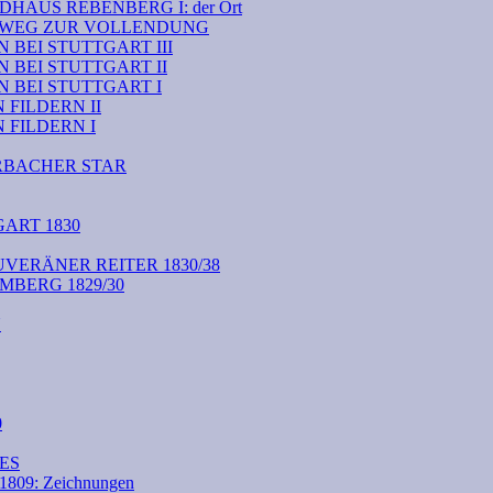
HAUS REBENBERG I: der Ort
M WEG ZUR VOLLENDUNG
BEI STUTTGART III
 BEI STUTTGART II
 BEI STUTTGART I
FILDERN II
FILDERN I
RBACHER STAR
ART 1830
VERÄNER REITER 1830/38
BERG 1829/30
N
0
ES
09: Zeichnungen