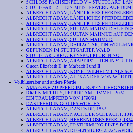
SCHLOSS FACHSENFELD V – STUTTGART, LAND
STUTTGART 21 – EIN MEISTERWERK AUF DE
ALBRECHT ADAM, LÄNDLICHES PFERDELEBEN 
ALBRECHT ADAM, LÄNDLICHES PFERDELEBEN
ALBRECHT ADAM, LÄNDLICHES PFERDELEBEN
ALBRECHT ADAM, SULTAN MAHMUD AUF DEN 
ALBRECHT ADAM, SULTAN MAHMUD AUF DEN 
ALBRECHT ADAM, SULTAN MAHMUD
ALBRECHT ADAM, BAIRACTAR, EIN WEIL-MA
GEFUNDEN IM STUTTGARTER WALD
STUTTGART, BRÜCKENSKULPTUR IN NOT
ALBRECHT ADAM, ARABERSTUTEN IN STUTTG
Queen Elizabeth II. in Marbach I und II
ALBRECHT ADAM, KÖNIG WILHELM I. ALS SOU
ALBRECHT ADAM, ALEXANDER VON WÜRTTEM
Vollblutaraber und andere Pferde
AMAZONE ZU PFERD IM GROßEN TIERGARTE
BJØRN MELHUS, PFERDE AM HIMMEL, 2024
EIN TRAUMPFERD VON 1790/91
DAS PFERD IN GOTTES WORTEN
ALBRECHT ADAM, DAS ENDE, 1852
ALBRECHT ADAM, NACH DER SCHLACHT, 184
ALBRECHT ADAM, HERRENLOSES PFERD, 1834
ALBRECHT ADAM, ERSTÜRMUNG EINES DORF
ALBRECHT ADAM, REGENSBURG 23./24. APRIL 18