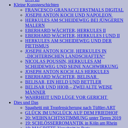
Kleine Kunstgeschichten
FRANCESCO GRANACCI ERSTMALS DIGITAL
JOSEPH ANTON KOCH UND NAPOLEON
HERKULES AM SCHEIDEWEG BEI JÜNGEREN
MALERN
EBERHARD WÄCHTER, HERKULES II
EBERHARD WÄCHTER, HERKULES I UND II
HERKULES AM SCHEIDEWEG UND DER
PIETISMUS
JOSEPH ANTON KOCH, HERKULES IN
„DICHTERISCHEN LANDSCHAFTEN“
NICOLAS POUSSIN, HERKULES AM
SCHEIDEWEG UND SEINE NACHWIRKUNG
JOSEPH ANTON KOCH ALS HERKULES
EBERHARD WÄCHTER, BELISAR
BELISAR, EIN HELD UND BETTLER
BELISAR UND HIOB – ZWEI ALTE WEISE
MÄNNER
WAHRHEIT UND LÜGE VOR GERICHT
Dies und Das
Spaghetti mit Tropfensicherung nach Tüftler-ART
GLÜCK IM UNGLÜCK AUF DEM FRIEDHOF
20: WEIHNACHTSSTIMMUNG unter Tieren 2019
19: SCHLÖSSERROMANTIK in Köln am Rhein