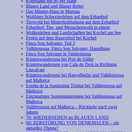
Kopfstand mit 80 bei Stade
Blaues Land und Blauer Reiter
Das Münter-Haus in Murnau
Wohliges Schweineleben auf dem Erharthof
Tierwohl bei Mutterkuhhaltung auf dem Erharthof
Erharthof: Tier- und Menschenwohl in einem
Wolkenleben und Landschaften bei Kochel am See
Ferien auf dem Bauernhof bei Kochel
Finca Son Salvanet, Teil 3
Valldemossa, Finca Son Salvanet, Haupthaus
Finca Son Salvanet in Valldemossa
Küstenwanderung bei Port de Sóller
Küstenwanderung von Cala de Deià in Richtung
Llucalcari
Küstenwanderung bei Banyalbufar und Valldemossa
auf Mallorca
Ermita de la Santissima Trinitat bei Valldemossa auf
Mallorca
Einzigartiger Sonnenuntergang bei Valldemossa auf
Mallorca
Valldemossa auf Mallorca – Rückkehr nach zwei
Jahren
70: WIEDERSEHEN im BLAUEN LAND
69: ZERSTÖRUNG VON DENKMALEN – ein
aktuelles Thema?