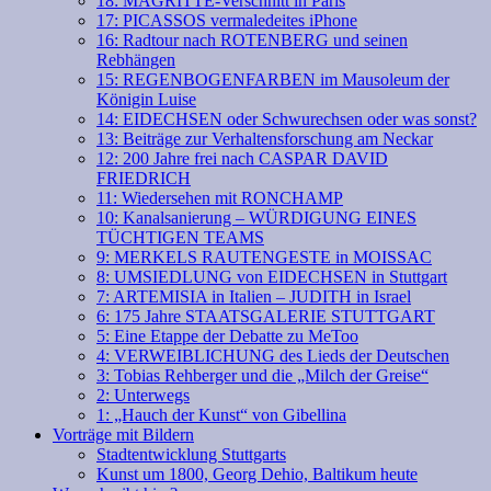
18: MAGRITTE-Verschnitt in Paris
17: PICASSOS vermaledeites iPhone
16: Radtour nach ROTENBERG und seinen
Rebhängen
15: REGENBOGENFARBEN im Mausoleum der
Königin Luise
14: EIDECHSEN oder Schwurechsen oder was sonst?
13: Beiträge zur Verhaltensforschung am Neckar
12: 200 Jahre frei nach CASPAR DAVID
FRIEDRICH
11: Wiedersehen mit RONCHAMP
10: Kanalsanierung – WÜRDIGUNG EINES
TÜCHTIGEN TEAMS
9: MERKELS RAUTENGESTE in MOISSAC
8: UMSIEDLUNG von EIDECHSEN in Stuttgart
7: ARTEMISIA in Italien – JUDITH in Israel
6: 175 Jahre STAATSGALERIE STUTTGART
5: Eine Etappe der Debatte zu MeToo
4: VERWEIBLICHUNG des Lieds der Deutschen
3: Tobias Rehberger und die „Milch der Greise“
2: Unterwegs
1: „Hauch der Kunst“ von Gibellina
Vorträge mit Bildern
Stadtentwicklung Stuttgarts
Kunst um 1800, Georg Dehio, Baltikum heute