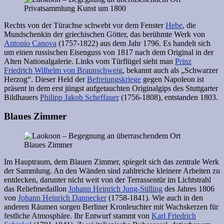
Rechts von der Türachse schwebt vor dem Fenster
Hebe
, die
Mundschenkin der griechischen Götter, das berühmte Werk von
Antonio Canova
(1757-1822) aus dem Jahr 1796. Es handelt sich
um einen russischen Eisenguss von 1817 nach dem Original in der
Alten Nationalgalerie. Links vom Türflügel sieht man
Prinz
Friedrich Wilhelm von Braunschweig
, bekannt auch als „Schwarzer
Herzog“. Dieser Held der
Befreiungskriege
gegen Napoleon ist
präsent in dem erst jüngst aufgetauchten Originalgips des Stuttgarter
Bildhauers
Philipp Jakob Scheffauer
(1756-1808), entstanden 1803.
Blaues Zimmer
Im Hauptraum, dem Blauen Zimmer, spiegelt sich das zentrale Werk
der Sammlung. An den Wänden sind zahlreiche kleinere Arbeiten zu
entdecken, darunter nicht weit von der Terrassentür im Lichtstrahl
das Reliefmedaillon
Johann Heinrich Jung-Stilling
des Jahres 1806
von
Johann Heinrich Dannecker
(1758-1841). Wie auch in den
anderen Räumen sorgen Berliner Kronleuchter mit Wachskerzen für
festliche Atmosphäre. Ihr Entwurf stammt von
Karl Friedrich