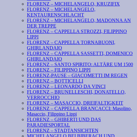
FLORENZ – MICHELANGELO, KRUZIFIX
FLORENZ – MICHELANGELO,
KENTAURENSCHLACHT
FLORENZ – MICHELANGELO, MADONNA AN
DER TREPPE
FLORENZ – CAPPELLA STROZZI, FILIPPINO
LIPPI
FLORENZ – CAPPELLA TORNABUONI,
GHIRLANDAIO
FLORENZ – CAPPELLA SASSETTI, DOMENICO
GHIRLANDAIO
FLORENZ – SANTO SPIRITO: ALTÄRE UM 1500
FLORENZ – FILIPPINO LIPPI
FLORENZ-PAUSE – GIACOMETTI IM REGEN
FLORENZ – BOTTICELLI
FLORENZ – LEONARDO DA VINCI
FLORENZ – BRUNELLESCHI, DONATELLO,
VERROCCHIO
FLORENZ – MASACCIO, DREIFALTIGKEIT
FLORENZ – CAPPELLA BRANCACCI: Masolino,
Masaccio, Filippino Lippi
FLORENZ – GHIBERTI UND DAS
PARADIESPORTAL
FLORENZ – STADTANSICHTEN
MICHELANGELO BEI BIBERACH UND