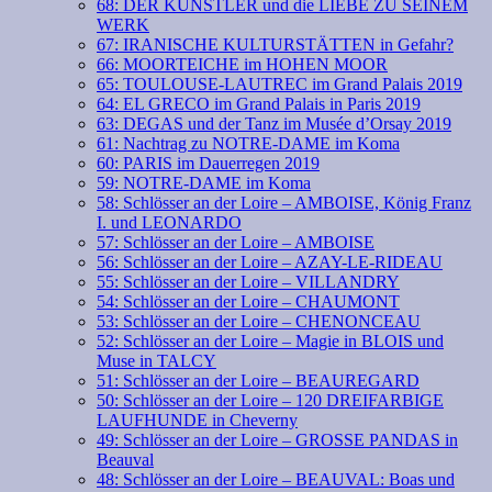
68: DER KÜNSTLER und die LIEBE ZU SEINEM
WERK
67: IRANISCHE KULTURSTÄTTEN in Gefahr?
66: MOORTEICHE im HOHEN MOOR
65: TOULOUSE-LAUTREC im Grand Palais 2019
64: EL GRECO im Grand Palais in Paris 2019
63: DEGAS und der Tanz im Musée d’Orsay 2019
61: Nachtrag zu NOTRE-DAME im Koma
60: PARIS im Dauerregen 2019
59: NOTRE-DAME im Koma
58: Schlösser an der Loire – AMBOISE, König Franz
I. und LEONARDO
57: Schlösser an der Loire – AMBOISE
56: Schlösser an der Loire – AZAY-LE-RIDEAU
55: Schlösser an der Loire – VILLANDRY
54: Schlösser an der Loire – CHAUMONT
53: Schlösser an der Loire – CHENONCEAU
52: Schlösser an der Loire – Magie in BLOIS und
Muse in TALCY
51: Schlösser an der Loire – BEAUREGARD
50: Schlösser an der Loire – 120 DREIFARBIGE
LAUFHUNDE in Cheverny
49: Schlösser an der Loire – GROSSE PANDAS in
Beauval
48: Schlösser an der Loire – BEAUVAL: Boas und