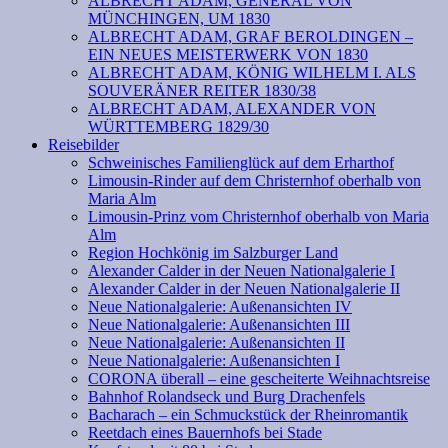
ALBRECHT ADAM, GENERAL VON
MÜNCHINGEN, UM 1830
ALBRECHT ADAM, GRAF BEROLDINGEN –
EIN NEUES MEISTERWERK VON 1830
ALBRECHT ADAM, KÖNIG WILHELM I. ALS
SOUVERÄNER REITER 1830/38
ALBRECHT ADAM, ALEXANDER VON
WÜRTTEMBERG 1829/30
Reisebilder
Schweinisches Familienglück auf dem Erharthof
Limousin-Rinder auf dem Christernhof oberhalb von
Maria Alm
Limousin-Prinz vom Christernhof oberhalb von Maria
Alm
Region Hochkönig im Salzburger Land
Alexander Calder in der Neuen Nationalgalerie I
Alexander Calder in der Neuen Nationalgalerie II
Neue Nationalgalerie: Außenansichten IV
Neue Nationalgalerie: Außenansichten III
Neue Nationalgalerie: Außenansichten II
Neue Nationalgalerie: Außenansichten I
CORONA überall – eine gescheiterte Weihnachtsreise
Bahnhof Rolandseck und Burg Drachenfels
Bacharach – ein Schmuckstück der Rheinromantik
Reetdach eines Bauernhofs bei Stade