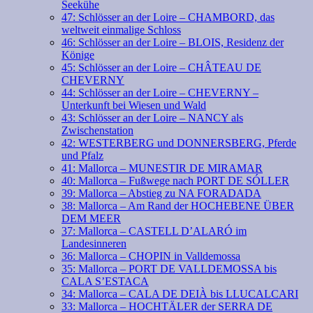
Seekühe
47: Schlösser an der Loire – CHAMBORD, das
weltweit einmalige Schloss
46: Schlösser an der Loire – BLOIS, Residenz der
Könige
45: Schlösser an der Loire – CHÂTEAU DE
CHEVERNY
44: Schlösser an der Loire – CHEVERNY –
Unterkunft bei Wiesen und Wald
43: Schlösser an der Loire – NANCY als
Zwischenstation
42: WESTERBERG und DONNERSBERG, Pferde
und Pfalz
41: Mallorca – MUNESTIR DE MIRAMAR
40: Mallorca – Fußwege nach PORT DE SÓLLER
39: Mallorca – Abstieg zu NA FORADADA
38: Mallorca – Am Rand der HOCHEBENE ÜBER
DEM MEER
37: Mallorca – CASTELL D’ALARÓ im
Landesinneren
36: Mallorca – CHOPIN in Valldemossa
35: Mallorca – PORT DE VALLDEMOSSA bis
CALA S’ESTACA
34: Mallorca – CALA DE DEIÀ bis LLUCALCARI
33: Mallorca – HOCHTÄLER der SERRA DE