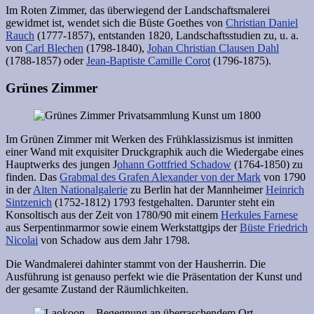
Im Roten Zimmer, das überwiegend der Landschaftsmalerei
gewidmet ist, wendet sich die Büste Goethes von
Christian Daniel
Rauch
(1777-1857), entstanden 1820, Landschaftsstudien zu, u. a.
von
Carl Blechen
(1798-1840),
Johan Christian Clausen Dahl
(1788-1857) oder
Jean-Baptiste Camille Corot
(1796-1875).
Grünes Zimmer
Im Grünen Zimmer mit Werken des Frühklassizismus ist inmitten
einer Wand mit exquisiter Druckgraphik auch die Wiedergabe eines
Hauptwerks des jungen J
ohann Gottfried Schadow
(1764-1850) zu
finden. Das
Grabmal des Grafen Alexander von der Mark
von 1790
in der
Alten Nationalgalerie
zu Berlin hat der Mannheimer
Heinrich
Sintzenich
(1752-1812) 1793 festgehalten. Darunter steht ein
Konsoltisch aus der Zeit von 1780/90 mit einem
Herkules Farnese
aus Serpentinmarmor sowie einem Werkstattgips der
Büste Friedrich
Nicolai
von Schadow aus dem Jahr 1798.
Die Wandmalerei dahinter stammt von der Hausherrin. Die
Ausführung ist genauso perfekt wie die Präsentation der Kunst und
der gesamte Zustand der Räumlichkeiten.