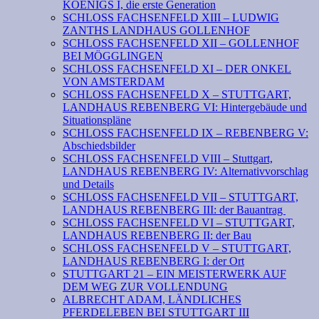
KOENIGS I, die erste Generation
SCHLOSS FACHSENFELD XIII – LUDWIG
ZANTHS LANDHAUS GOLLENHOF
SCHLOSS FACHSENFELD XII – GOLLENHOF
BEI MÖGGLINGEN
SCHLOSS FACHSENFELD XI – DER ONKEL
VON AMSTERDAM
SCHLOSS FACHSENFELD X – STUTTGART,
LANDHAUS REBENBERG VI: Hintergebäude und
Situationspläne
SCHLOSS FACHSENFELD IX – REBENBERG V:
Abschiedsbilder
SCHLOSS FACHSENFELD VIII – Stuttgart,
LANDHAUS REBENBERG IV: Alternativvorschlag
und Details
SCHLOSS FACHSENFELD VII – STUTTGART,
LANDHAUS REBENBERG III: der Bauantrag
SCHLOSS FACHSENFELD VI – STUTTGART,
LANDHAUS REBENBERG II: der Bau
SCHLOSS FACHSENFELD V – STUTTGART,
LANDHAUS REBENBERG I: der Ort
STUTTGART 21 – EIN MEISTERWERK AUF
DEM WEG ZUR VOLLENDUNG
ALBRECHT ADAM, LÄNDLICHES
PFERDELEBEN BEI STUTTGART III