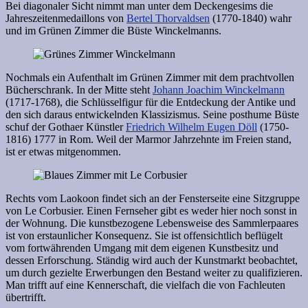
Bei diagonaler Sicht nimmt man unter dem Deckengesims die
Jahreszeitenmedaillons von
Bertel Thorvaldsen
(1770-1840) wahr
und im Grünen Zimmer die Büste Winckelmanns.
Nochmals ein Aufenthalt im Grünen Zimmer mit dem prachtvollen
Bücherschrank. In der Mitte steht
Johann Joachim Winckelmann
(1717-1768), die Schlüsselfigur für die Entdeckung der Antike und
den sich daraus entwickelnden Klassizismus. Seine posthume Büste
schuf der Gothaer Künstler
Friedrich Wilhelm Eugen Döll
(1750-
1816) 1777 in Rom. Weil der Marmor Jahrzehnte im Freien stand,
ist er etwas mitgenommen.
Rechts vom Laokoon findet sich an der Fensterseite eine Sitzgruppe
von Le Corbusier. Einen Fernseher gibt es weder hier noch sonst in
der Wohnung. Die kunstbezogene Lebensweise des Sammlerpaares
ist von erstaunlicher Konsequenz. Sie ist offensichtlich beflügelt
vom fortwährenden Umgang mit dem eigenen Kunstbesitz und
dessen Erforschung. Ständig wird auch der Kunstmarkt beobachtet,
um durch gezielte Erwerbungen den Bestand weiter zu qualifizieren.
Man trifft auf eine Kennerschaft, die vielfach die von Fachleuten
übertrifft.