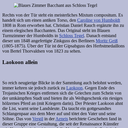
Rechts von der Tür steht ein meisterliches Mixtum compositum. Es
handelt sich um einen antiken Torso, den
Caroline von Humboldt
1808 in Rom erworben hat. Christian Daniel Rauch ergänzte ihn zu
einem elegischen Bacchanten. Das Original steht im Blauen
Turmzimmer der Humboldts in
Schloss Tegel
. Danach entstand
dieser um 1848 angefertigte Zinkguss des Berliners
Moritz Geiß
(1805-1875). Über der Tür ist der Gipsabguss des Herbstmedaillons
von Bertel Thorvaldsen von 1823 zu sehen.
Laokoon allein
So reich neugierige Blicke in der Sammlung auch belohnt werden,
immer kehren sie jedoch zurück zu
Laokoon
. Gegen Ende des
Trojanischen Krieges entfernen sich die Griechen zum Schein von
der umkämpften Stadt und bieten ihr als Weihgeschenk ein riesiges
hölzernes Pferd an (mit Kriegern darin). Der Priester Laokoon ahnt
die List, warnt seine Landsleute. Da taucht ein gottgesandtes
Schlangenpaar aus dem Meer auf und tötet den Vater und seine
Söhne. Das von
Vergil
in der
Aeneis
berichtete Geschehen fand in
dieser Gruppe eine Gestaltung, die seit der Renaissance Künstler