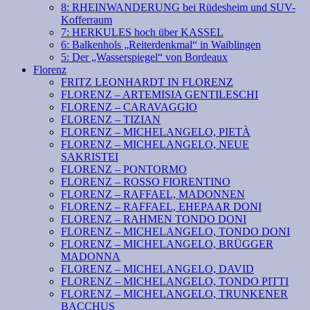
8: RHEINWANDERUNG bei Rüdesheim und SUV-
Kofferraum
7: HERKULES hoch über KASSEL
6: Balkenhols „Reiterdenkmal“ in Waiblingen
5: Der „Wasserspiegel“ von Bordeaux
Florenz
FRITZ LEONHARDT IN FLORENZ
FLORENZ – ARTEMISIA GENTILESCHI
FLORENZ – CARAVAGGIO
FLORENZ – TIZIAN
FLORENZ – MICHELANGELO, PIETÀ
FLORENZ – MICHELANGELO, NEUE
SAKRISTEI
FLORENZ – PONTORMO
FLORENZ – ROSSO FIORENTINO
FLORENZ – RAFFAEL, MADONNEN
FLORENZ – RAFFAEL, EHEPAAR DONI
FLORENZ – RAHMEN TONDO DONI
FLORENZ – MICHELANGELO, TONDO DONI
FLORENZ – MICHELANGELO, BRÜGGER
MADONNA
FLORENZ – MICHELANGELO, DAVID
FLORENZ – MICHELANGELO, TONDO PITTI
FLORENZ – MICHELANGELO, TRUNKENER
BACCHUS