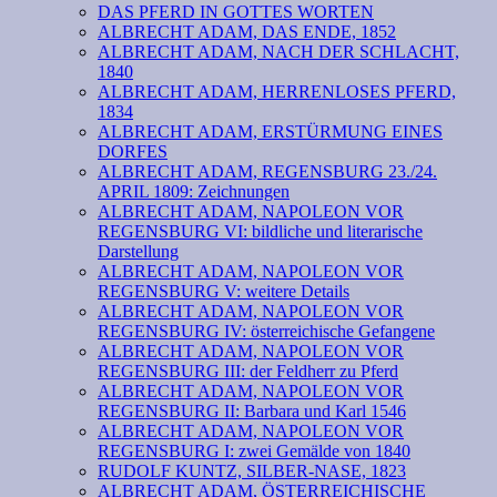
DAS PFERD IN GOTTES WORTEN
ALBRECHT ADAM, DAS ENDE, 1852
ALBRECHT ADAM, NACH DER SCHLACHT,
1840
ALBRECHT ADAM, HERRENLOSES PFERD,
1834
ALBRECHT ADAM, ERSTÜRMUNG EINES
DORFES
ALBRECHT ADAM, REGENSBURG 23./24.
APRIL 1809: Zeichnungen
ALBRECHT ADAM, NAPOLEON VOR
REGENSBURG VI: bildliche und literarische
Darstellung
ALBRECHT ADAM, NAPOLEON VOR
REGENSBURG V: weitere Details
ALBRECHT ADAM, NAPOLEON VOR
REGENSBURG IV: österreichische Gefangene
ALBRECHT ADAM, NAPOLEON VOR
REGENSBURG III: der Feldherr zu Pferd
ALBRECHT ADAM, NAPOLEON VOR
REGENSBURG II: Barbara und Karl 1546
ALBRECHT ADAM, NAPOLEON VOR
REGENSBURG I: zwei Gemälde von 1840
RUDOLF KUNTZ, SILBER-NASE, 1823
ALBRECHT ADAM, ÖSTERREICHISCHE