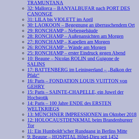
TRAMUNTANA
32: Mallorca – BANYALBUFAR nach PORT DES
CANONGE
31: LILA bis VIOLETT im April
30: LAOKOON – Begegnung an überraschendem Ort
29: RONCHAMP – Nebengebäude
28: RONCHAMP – Außenansichten am Morgen
27: RONCHAMP – Kapellen am Morgen
26: RONCHAMP – Wände am Morgen
25: RONCHAMP – erster Eindruck gegen Abend
10: Beaune – Nicolas ROLIN und Guigone de
SALINS
17: BATTENBERG im Leiningerland – „Balkon der
Pfalz“
16: Paris – FONDATION LOUIS VUITTON von
GEHRY
15: Paris – SAINTE-CHAPELLE, ein Juwel der
Hochgotik
14: Paris – 100 Jahre ENDE des ERSTEN
WELTKRIEGS
13: MÜNCHNER IMPRESSIONEN im Oktober 2018
12: HOLOCAUSTDENKMAL beim Brandenburger
Tor
11: Ein Humboldt’scher Rundgang in Berlins Mitte
9: Beaune – HOSPITAL Hôtel-Dieu seit 1452