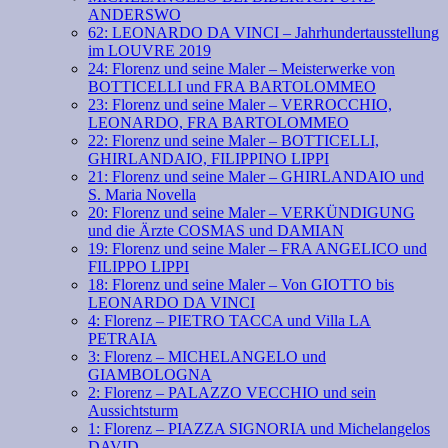
ANDERSWO
62: LEONARDO DA VINCI – Jahrhundertausstellung
im LOUVRE 2019
24: Florenz und seine Maler – Meisterwerke von
BOTTICELLI und FRA BARTOLOMMEO
23: Florenz und seine Maler – VERROCCHIO,
LEONARDO, FRA BARTOLOMMEO
22: Florenz und seine Maler – BOTTICELLI,
GHIRLANDAIO, FILIPPINO LIPPI
21: Florenz und seine Maler – GHIRLANDAIO und
S. Maria Novella
20: Florenz und seine Maler – VERKÜNDIGUNG
und die Ärzte COSMAS und DAMIAN
19: Florenz und seine Maler – FRA ANGELICO und
FILIPPO LIPPI
18: Florenz und seine Maler – Von GIOTTO bis
LEONARDO DA VINCI
4: Florenz – PIETRO TACCA und Villa LA
PETRAIA
3: Florenz – MICHELANGELO und
GIAMBOLOGNA
2: Florenz – PALAZZO VECCHIO und sein
Aussichtsturm
1: Florenz – PIAZZA SIGNORIA und Michelangelos
DAVID