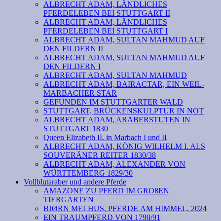
ALBRECHT ADAM, LÄNDLICHES
PFERDELEBEN BEI STUTTGART II
ALBRECHT ADAM, LÄNDLICHES
PFERDELEBEN BEI STUTTGART I
ALBRECHT ADAM, SULTAN MAHMUD AUF
DEN FILDERN II
ALBRECHT ADAM, SULTAN MAHMUD AUF
DEN FILDERN I
ALBRECHT ADAM, SULTAN MAHMUD
ALBRECHT ADAM, BAIRACTAR, EIN WEIL-
MARBACHER STAR
GEFUNDEN IM STUTTGARTER WALD
STUTTGART, BRÜCKENSKULPTUR IN NOT
ALBRECHT ADAM, ARABERSTUTEN IN
STUTTGART 1830
Queen Elizabeth II. in Marbach I und II
ALBRECHT ADAM, KÖNIG WILHELM I. ALS
SOUVERÄNER REITER 1830/38
ALBRECHT ADAM, ALEXANDER VON
WÜRTTEMBERG 1829/30
Vollblutaraber und andere Pferde
AMAZONE ZU PFERD IM GROßEN
TIERGARTEN
BJØRN MELHUS, PFERDE AM HIMMEL, 2024
EIN TRAUMPFERD VON 1790/91