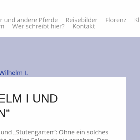
er und andere Pferde
Reisebilder
Florenz
K
rn
Wer schreibt hier?
Kontakt
ELM I UND
N“
I und „Stutengarten“: Ohne ein solches