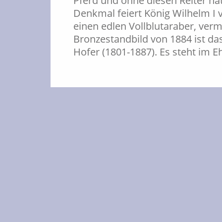
Pferd und ohne diesen Reiter hät
Denkmal feiert König Wilhelm I
einen edlen Vollblutaraber, ver
Bronzestandbild von 1884 ist da
Hofer (1801-1887). Es steht im 