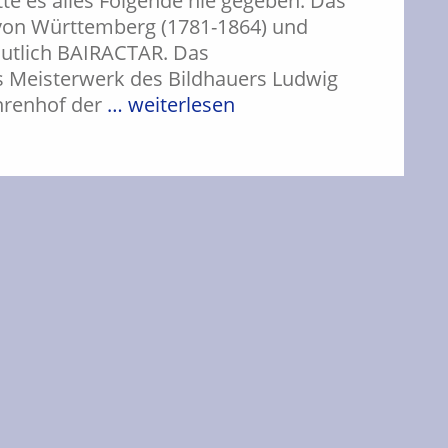
te es alles Folgende nie gegeben. Das
 von Württemberg (1781-1864) und
mutlich BAIRACTAR. Das
s Meisterwerk des Bildhauers Ludwig
Ehrenhof der
… weiterlesen