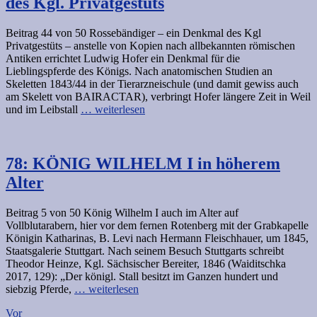
des Kgl. Privatgestüts
Beitrag 44 von 50 Rossebändiger – ein Denkmal des Kgl
Privatgestüts – anstelle von Kopien nach allbekannten römischen
Antiken errichtet Ludwig Hofer ein Denkmal für die
Lieblingspferde des Königs. Nach anatomischen Studien an
Skeletten 1843/44 in der Tierarzneischule (und damit gewiss auch
am Skelett von BAIRACTAR), verbringt Hofer längere Zeit in Weil
und im Leibstall
… weiterlesen
78: KÖNIG WILHELM I in höherem
Alter
Beitrag 5 von 50 König Wilhelm I auch im Alter auf
Vollblutarabern, hier vor dem fernen Rotenberg mit der Grabkapelle
Königin Katharinas, B. Levi nach Hermann Fleischhauer, um 1845,
Staatsgalerie Stuttgart. Nach seinem Besuch Stuttgarts schreibt
Theodor Heinze, Kgl. Sächsischer Bereiter, 1846 (Waiditschka
2017, 129): „Der königl. Stall besitzt im Ganzen hundert und
siebzig Pferde,
… weiterlesen
Posts
Vor