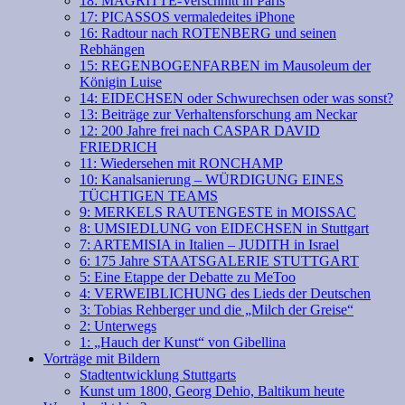
18: MAGRITTE-Verschnitt in Paris
17: PICASSOS vermaledeites iPhone
16: Radtour nach ROTENBERG und seinen
Rebhängen
15: REGENBOGENFARBEN im Mausoleum der
Königin Luise
14: EIDECHSEN oder Schwurechsen oder was sonst?
13: Beiträge zur Verhaltensforschung am Neckar
12: 200 Jahre frei nach CASPAR DAVID
FRIEDRICH
11: Wiedersehen mit RONCHAMP
10: Kanalsanierung – WÜRDIGUNG EINES
TÜCHTIGEN TEAMS
9: MERKELS RAUTENGESTE in MOISSAC
8: UMSIEDLUNG von EIDECHSEN in Stuttgart
7: ARTEMISIA in Italien – JUDITH in Israel
6: 175 Jahre STAATSGALERIE STUTTGART
5: Eine Etappe der Debatte zu MeToo
4: VERWEIBLICHUNG des Lieds der Deutschen
3: Tobias Rehberger und die „Milch der Greise“
2: Unterwegs
1: „Hauch der Kunst“ von Gibellina
Vorträge mit Bildern
Stadtentwicklung Stuttgarts
Kunst um 1800, Georg Dehio, Baltikum heute