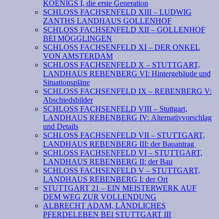
KOENIGS I, die erste Generation
SCHLOSS FACHSENFELD XIII – LUDWIG
ZANTHS LANDHAUS GOLLENHOF
SCHLOSS FACHSENFELD XII – GOLLENHOF
BEI MÖGGLINGEN
SCHLOSS FACHSENFELD XI – DER ONKEL
VON AMSTERDAM
SCHLOSS FACHSENFELD X – STUTTGART,
LANDHAUS REBENBERG VI: Hintergebäude und
Situationspläne
SCHLOSS FACHSENFELD IX – REBENBERG V:
Abschiedsbilder
SCHLOSS FACHSENFELD VIII – Stuttgart,
LANDHAUS REBENBERG IV: Alternativvorschlag
und Details
SCHLOSS FACHSENFELD VII – STUTTGART,
LANDHAUS REBENBERG III: der Bauantrag
SCHLOSS FACHSENFELD VI – STUTTGART,
LANDHAUS REBENBERG II: der Bau
SCHLOSS FACHSENFELD V – STUTTGART,
LANDHAUS REBENBERG I: der Ort
STUTTGART 21 – EIN MEISTERWERK AUF
DEM WEG ZUR VOLLENDUNG
ALBRECHT ADAM, LÄNDLICHES
PFERDELEBEN BEI STUTTGART III