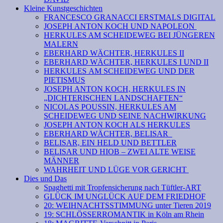
Kleine Kunstgeschichten
FRANCESCO GRANACCI ERSTMALS DIGITAL
JOSEPH ANTON KOCH UND NAPOLEON
HERKULES AM SCHEIDEWEG BEI JÜNGEREN
MALERN
EBERHARD WÄCHTER, HERKULES II
EBERHARD WÄCHTER, HERKULES I UND II
HERKULES AM SCHEIDEWEG UND DER
PIETISMUS
JOSEPH ANTON KOCH, HERKULES IN
„DICHTERISCHEN LANDSCHAFTEN“
NICOLAS POUSSIN, HERKULES AM
SCHEIDEWEG UND SEINE NACHWIRKUNG
JOSEPH ANTON KOCH ALS HERKULES
EBERHARD WÄCHTER, BELISAR
BELISAR, EIN HELD UND BETTLER
BELISAR UND HIOB – ZWEI ALTE WEISE
MÄNNER
WAHRHEIT UND LÜGE VOR GERICHT
Dies und Das
Spaghetti mit Tropfensicherung nach Tüftler-ART
GLÜCK IM UNGLÜCK AUF DEM FRIEDHOF
20: WEIHNACHTSSTIMMUNG unter Tieren 2019
19: SCHLÖSSERROMANTIK in Köln am Rhein