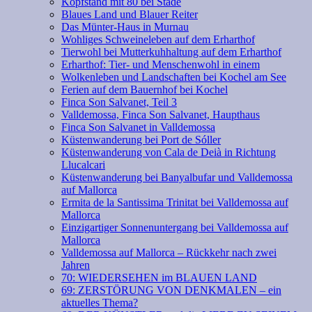
Kopfstand mit 80 bei Stade
Blaues Land und Blauer Reiter
Das Münter-Haus in Murnau
Wohliges Schweineleben auf dem Erharthof
Tierwohl bei Mutterkuhhaltung auf dem Erharthof
Erharthof: Tier- und Menschenwohl in einem
Wolkenleben und Landschaften bei Kochel am See
Ferien auf dem Bauernhof bei Kochel
Finca Son Salvanet, Teil 3
Valldemossa, Finca Son Salvanet, Haupthaus
Finca Son Salvanet in Valldemossa
Küstenwanderung bei Port de Sóller
Küstenwanderung von Cala de Deià in Richtung
Llucalcari
Küstenwanderung bei Banyalbufar und Valldemossa
auf Mallorca
Ermita de la Santissima Trinitat bei Valldemossa auf
Mallorca
Einzigartiger Sonnenuntergang bei Valldemossa auf
Mallorca
Valldemossa auf Mallorca – Rückkehr nach zwei
Jahren
70: WIEDERSEHEN im BLAUEN LAND
69: ZERSTÖRUNG VON DENKMALEN – ein
aktuelles Thema?