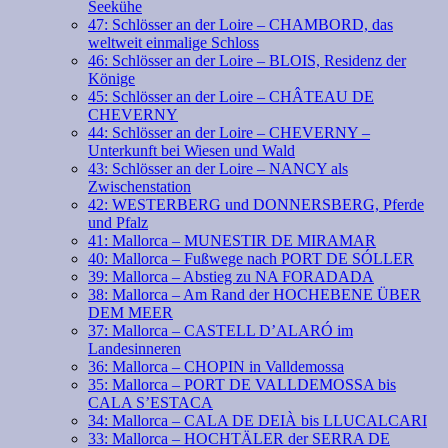
Seekühe
47: Schlösser an der Loire – CHAMBORD, das
weltweit einmalige Schloss
46: Schlösser an der Loire – BLOIS, Residenz der
Könige
45: Schlösser an der Loire – CHÂTEAU DE
CHEVERNY
44: Schlösser an der Loire – CHEVERNY –
Unterkunft bei Wiesen und Wald
43: Schlösser an der Loire – NANCY als
Zwischenstation
42: WESTERBERG und DONNERSBERG, Pferde
und Pfalz
41: Mallorca – MUNESTIR DE MIRAMAR
40: Mallorca – Fußwege nach PORT DE SÓLLER
39: Mallorca – Abstieg zu NA FORADADA
38: Mallorca – Am Rand der HOCHEBENE ÜBER
DEM MEER
37: Mallorca – CASTELL D’ALARÓ im
Landesinneren
36: Mallorca – CHOPIN in Valldemossa
35: Mallorca – PORT DE VALLDEMOSSA bis
CALA S’ESTACA
34: Mallorca – CALA DE DEIÀ bis LLUCALCARI
33: Mallorca – HOCHTÄLER der SERRA DE