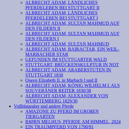
ALBRECHT ADAM, LÄNDLICHES
PFERDELEBEN BEI STUTTGART II
ALBRECHT ADAM, LÄNDLICHES
PFERDELEBEN BEI STUTTGART I
ALBRECHT ADAM, SULTAN MAHMUD AUF
DEN FILDERN II
ALBRECHT ADAM, SULTAN MAHMUD AUF
DEN FILDERN I
ALBRECHT ADAM, SULTAN MAHMUD
ALBRECHT ADAM, BAIRACTAR, EIN WEIL-
MARBACHER STAR
GEFUNDEN IM STUTTGARTER WALD
STUTTGART, BRÜCKENSKULPTUR IN NOT
ALBRECHT ADAM, ARABERSTUTEN IN
STUTTGART 1830
Queen Elizabeth II. in Marbach I und II
ALBRECHT ADAM, KÖNIG WILHELM I. ALS
SOUVERÄNER REITER 1830/38
ALBRECHT ADAM, ALEXANDER VON
WÜRTTEMBERG 1829/30
Vollblutaraber und andere Pferde
AMAZONE ZU PFERD IM GROßEN
TIERGARTEN
BJØRN MELHUS, PFERDE AM HIMMEL, 2024
EIN TRAUMPFERD VON 1790/91