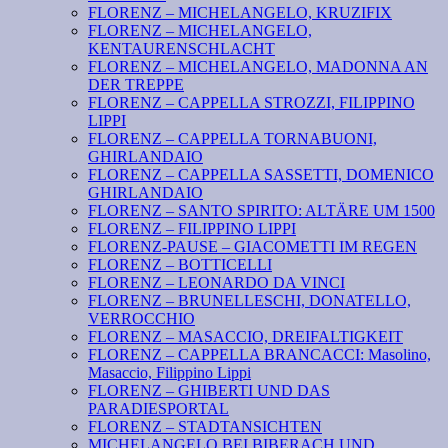
FLORENZ – MICHELANGELO, KRUZIFIX
FLORENZ – MICHELANGELO,
KENTAURENSCHLACHT
FLORENZ – MICHELANGELO, MADONNA AN
DER TREPPE
FLORENZ – CAPPELLA STROZZI, FILIPPINO
LIPPI
FLORENZ – CAPPELLA TORNABUONI,
GHIRLANDAIO
FLORENZ – CAPPELLA SASSETTI, DOMENICO
GHIRLANDAIO
FLORENZ – SANTO SPIRITO: ALTÄRE UM 1500
FLORENZ – FILIPPINO LIPPI
FLORENZ-PAUSE – GIACOMETTI IM REGEN
FLORENZ – BOTTICELLI
FLORENZ – LEONARDO DA VINCI
FLORENZ – BRUNELLESCHI, DONATELLO,
VERROCCHIO
FLORENZ – MASACCIO, DREIFALTIGKEIT
FLORENZ – CAPPELLA BRANCACCI: Masolino,
Masaccio, Filippino Lippi
FLORENZ – GHIBERTI UND DAS
PARADIESPORTAL
FLORENZ – STADTANSICHTEN
MICHELANGELO BEI BIBERACH UND