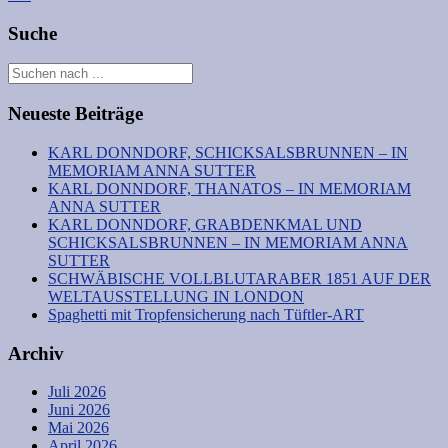
navigation
Suche
Neueste Beiträge
KARL DONNDORF, SCHICKSALSBRUNNEN – IN
MEMORIAM ANNA SUTTER
KARL DONNDORF, THANATOS – IN MEMORIAM
ANNA SUTTER
KARL DONNDORF, GRABDENKMAL UND
SCHICKSALSBRUNNEN – IN MEMORIAM ANNA
SUTTER
SCHWÄBISCHE VOLLBLUTARABER 1851 AUF DER
WELTAUSSTELLUNG IN LONDON
Spaghetti mit Tropfensicherung nach Tüftler-ART
Archiv
Juli 2026
Juni 2026
Mai 2026
April 2026