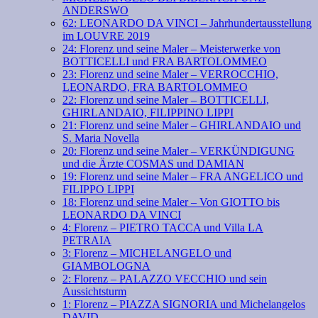
ANDERSWO
62: LEONARDO DA VINCI – Jahrhundertausstellung
im LOUVRE 2019
24: Florenz und seine Maler – Meisterwerke von
BOTTICELLI und FRA BARTOLOMMEO
23: Florenz und seine Maler – VERROCCHIO,
LEONARDO, FRA BARTOLOMMEO
22: Florenz und seine Maler – BOTTICELLI,
GHIRLANDAIO, FILIPPINO LIPPI
21: Florenz und seine Maler – GHIRLANDAIO und
S. Maria Novella
20: Florenz und seine Maler – VERKÜNDIGUNG
und die Ärzte COSMAS und DAMIAN
19: Florenz und seine Maler – FRA ANGELICO und
FILIPPO LIPPI
18: Florenz und seine Maler – Von GIOTTO bis
LEONARDO DA VINCI
4: Florenz – PIETRO TACCA und Villa LA
PETRAIA
3: Florenz – MICHELANGELO und
GIAMBOLOGNA
2: Florenz – PALAZZO VECCHIO und sein
Aussichtsturm
1: Florenz – PIAZZA SIGNORIA und Michelangelos
DAVID