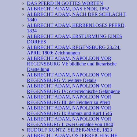
DAS PFERD IN GOTTES WORTEN
ALBRECHT ADAM, DAS ENDE, 1852
ALBRECHT ADAM, NACH DER SCHLACHT,
1840
ALBRECHT ADAM, HERRENLOSES PFERD,
1834
ALBRECHT ADAM, ERSTÜRMUNG EINES
DORFES
ALBRECHT ADAM, REGENSBURG 23./24.
APRIL 1809: Zeichnungen
ALBRECHT ADAM, NAPOLEON VOR
REGENSBURG VI: bildliche und literarische
Darstellung
ALBRECHT ADAM, NAPOLEON VOR
REGENSBURG V: weitere Details
ALBRECHT ADAM, NAPOLEON VOR
REGENSBURG IV: österreichische Gefangene
ALBRECHT ADAM, NAPOLEON VOR
REGENSBURG III: der Feldherr zu Pferd
ALBRECHT ADAM, NAPOLEON VOR
REGENSBURG II: Barbara und Karl 1546
ALBRECHT ADAM, NAPOLEON VOR
REGENSBURG I: zwei Gemälde von 1840
RUDOLF KUNTZ, SILBER-NASE, 1823
ALBRECHT ADAM, ÖSTERREICHISCHE