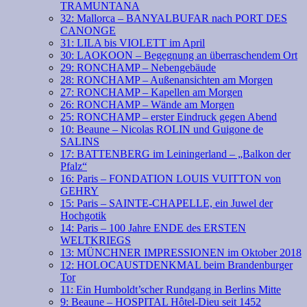
TRAMUNTANA
32: Mallorca – BANYALBUFAR nach PORT DES
CANONGE
31: LILA bis VIOLETT im April
30: LAOKOON – Begegnung an überraschendem Ort
29: RONCHAMP – Nebengebäude
28: RONCHAMP – Außenansichten am Morgen
27: RONCHAMP – Kapellen am Morgen
26: RONCHAMP – Wände am Morgen
25: RONCHAMP – erster Eindruck gegen Abend
10: Beaune – Nicolas ROLIN und Guigone de
SALINS
17: BATTENBERG im Leiningerland – „Balkon der
Pfalz“
16: Paris – FONDATION LOUIS VUITTON von
GEHRY
15: Paris – SAINTE-CHAPELLE, ein Juwel der
Hochgotik
14: Paris – 100 Jahre ENDE des ERSTEN
WELTKRIEGS
13: MÜNCHNER IMPRESSIONEN im Oktober 2018
12: HOLOCAUSTDENKMAL beim Brandenburger
Tor
11: Ein Humboldt’scher Rundgang in Berlins Mitte
9: Beaune – HOSPITAL Hôtel-Dieu seit 1452