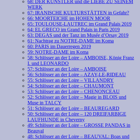
68: DER KÜNSTLER und die LIEBE ZU SEINEM
WERK
67: IRANISCHE KULTURSTÄTTEN in Gefahr?
66: MOORTEICHE im HOHEN MOOR
65: TOULOUSE-LAUTREC im Grand Palais 2019
64: EL GRECO im Grand Palais in Paris 2019
63: DEGAS und der Tanz im Musée d’Orsay 2019
61: Nachtrag zu NOTRE-DAME im Koma
60: PARIS im Dauerregen 2019
59: NOTRE-DAME im Koma
58: Schlösser an der Loire – AMBOISE, König Franz
I. und LEONARDO
57: Schlösser an der Loire – AMBOISE
56: Schlösser an der Loire – AZAY-LE-RIDEAU
55: Schlösser an der Loire – VILLANDRY
54: Schlösser an der Loire – CHAUMONT
53: Schlösser an der Loire – CHENONCEAU
52: Schlösser an der Loire – Magie in BLOIS und
Muse in TALCY
51: Schlösser an der Loire – BEAUREGARD
50: Schlösser an der Loire – 120 DREIFARBIGE
LAUFHUNDE in Cheverny
49: Schlösser an der Loire – GROSSE PANDAS in
Beauval
48: Schlösser an der Loire – BEAUVAL: Boas und