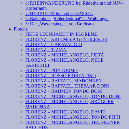
8: RHEINWANDERUNG bei Rüdesheim und SUV-
Kofferraum
7: HERKULES hoch über KASSEL
6: Balkenhols „Reiterdenkmal“ in Waiblingen
5: Der „Wasserspiegel“ von Bordeaux
Florenz
FRITZ LEONHARDT IN FLORENZ
FLORENZ – ARTEMISIA GENTILESCHI
FLORENZ – CARAVAGGIO
FLORENZ – TIZIAN
FLORENZ – MICHELANGELO, PIETÀ
FLORENZ – MICHELANGELO, NEUE
SAKRISTEI
FLORENZ – PONTORMO
FLORENZ – ROSSO FIORENTINO
FLORENZ – RAFFAEL, MADONNEN
FLORENZ – RAFFAEL, EHEPAAR DONI
FLORENZ – RAHMEN TONDO DONI
FLORENZ – MICHELANGELO, TONDO DONI
FLORENZ – MICHELANGELO, BRÜGGER
MADONNA
FLORENZ – MICHELANGELO, DAVID
FLORENZ – MICHELANGELO, TONDO PITTI
FLORENZ – MICHELANGELO, TRUNKENER
BACCHUS