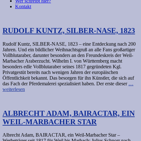
Wer schreibt hier?
Kontakt
RUDOLF KUNTZ, SILBER-NASE, 1823
Rudolf Kuntz, SILBER-NASE, 1823 – eine Entdeckung nach 200
Jahren. Und ein bildlicher Weihnachtsgruß an alle Fans großartiger
Vollblutaraber, darunter besonders an den Freundeskreis der Weil-
Marbacher Araberzucht. Wilhelm I. von Württemberg macht
besonders edle Vollblutaraber seines 1817 gegründeten Kgl.
Privatgestüt bereits nach wenigen Jahren der europäischen
Öffentlichkeit bekannt. Das besorgen für ihn Künstler, die sich auf
das Fach der Pferdemalerei spezialisiert haben. Der erste dieser
…
weiterlesen
ALBRECHT ADAM, BAIRACTAR, EIN
WEIL-MARBACHER STAR
Albrecht Adam, BAIRACTAR, ein Weil-Marbacher Star –
Werbeträger seit 1817 für Weil bis Marbach: Julius Schnorr nach