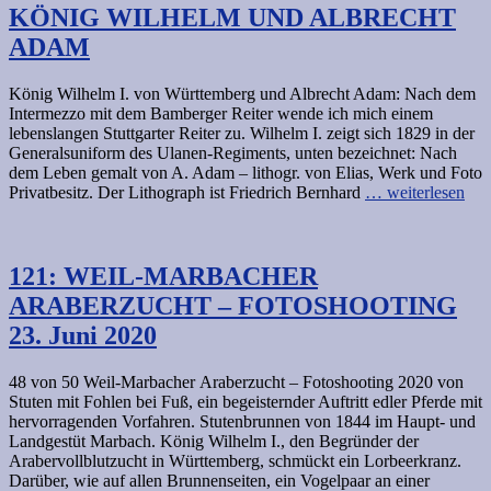
KÖNIG WILHELM UND ALBRECHT
ADAM
König Wilhelm I. von Württemberg und Albrecht Adam: Nach dem
Intermezzo mit dem Bamberger Reiter wende ich mich einem
lebenslangen Stuttgarter Reiter zu. Wilhelm I. zeigt sich 1829 in der
Generalsuniform des Ulanen-Regiments, unten bezeichnet: Nach
dem Leben gemalt von A. Adam – lithogr. von Elias, Werk und Foto
Privatbesitz. Der Lithograph ist Friedrich Bernhard
… weiterlesen
121: WEIL-MARBACHER
ARABERZUCHT – FOTOSHOOTING
23. Juni 2020
48 von 50 Weil-Marbacher Araberzucht – Fotoshooting 2020 von
Stuten mit Fohlen bei Fuß, ein begeisternder Auftritt edler Pferde mit
hervorragenden Vorfahren. Stutenbrunnen von 1844 im Haupt- und
Landgestüt Marbach. König Wilhelm I., den Begründer der
Arabervollblutzucht in Württemberg, schmückt ein Lorbeerkranz.
Darüber, wie auf allen Brunnenseiten, ein Vogelpaar an einer