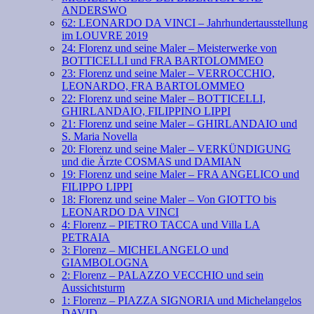
ANDERSWO
62: LEONARDO DA VINCI – Jahrhundertausstellung
im LOUVRE 2019
24: Florenz und seine Maler – Meisterwerke von
BOTTICELLI und FRA BARTOLOMMEO
23: Florenz und seine Maler – VERROCCHIO,
LEONARDO, FRA BARTOLOMMEO
22: Florenz und seine Maler – BOTTICELLI,
GHIRLANDAIO, FILIPPINO LIPPI
21: Florenz und seine Maler – GHIRLANDAIO und
S. Maria Novella
20: Florenz und seine Maler – VERKÜNDIGUNG
und die Ärzte COSMAS und DAMIAN
19: Florenz und seine Maler – FRA ANGELICO und
FILIPPO LIPPI
18: Florenz und seine Maler – Von GIOTTO bis
LEONARDO DA VINCI
4: Florenz – PIETRO TACCA und Villa LA
PETRAIA
3: Florenz – MICHELANGELO und
GIAMBOLOGNA
2: Florenz – PALAZZO VECCHIO und sein
Aussichtsturm
1: Florenz – PIAZZA SIGNORIA und Michelangelos
DAVID