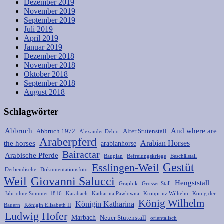
Dezember 2019
November 2019
September 2019
Juli 2019
April 2019
Januar 2019
Dezember 2018
November 2018
Oktober 2018
September 2018
August 2018
Schlagwörter
Abbruch
And where are
Abbruch 1972
Alter Stutenstall
Alexander Dehio
Araberpferd
Arabian Horses
the horses
arabianhorse
Bairactar
Arabische Pferde
Bauplan
Befreiungskriege
Beschälstall
Gestüt
Esslingen-Weil
Derbendische
Dokumentationsfoto
Weil
Giovanni Salucci
Hengststall
Graphik
Grosser Stall
Jahr ohne Sommer 1816
Karabach
Katharina Pawlowna
Kronprinz Wilhelm
König der
König Wilhelm
Königin Katharina
Bauern
Königin Elisabeth II
Ludwig Hofer
Marbach
Neuer Stutenstall
orientalisch