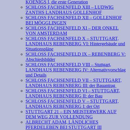
KOENIGS I, die erste Generation
SCHLOSS FACHSENFELD XIII – LUDWIG
ZANTHS LANDHAUS GOLLENHOF
SCHLOSS FACHSENFELD XII – GOLLENHOF
BEI MÖGGLINGEN
SCHLOSS FACHSENFELD XI – DER ONKEL
VON AMSTERDAM
SCHLOSS FACHSENFELD X – STUTTGART,
LANDHAUS REBENBERG VI: Hintergebäude und
Situationspläne
SCHLOSS FACHSENFELD IX – REBENBERG V:
Abschiedsbilder
SCHLOSS FACHSENFELD VIII – Stuttgart,
LANDHAUS REBENBERG IV: Alternativvorschlag
und Details
SCHLOSS FACHSENFELD VII – STUTTGART,
LANDHAUS REBENBERG III: der Bauantrag
SCHLOSS FACHSENFELD VI – STUTTGART,
LANDHAUS REBENBERG II: der Bau
SCHLOSS FACHSENFELD V – STUTTGART,
LANDHAUS REBENBERG I: der Ort
STUTTGART 21 – EIN MEISTERWERK AUF
DEM WEG ZUR VOLLENDUNG
ALBRECHT ADAM, LÄNDLICHES
PFERDELEBEN BEI STUTTGART III