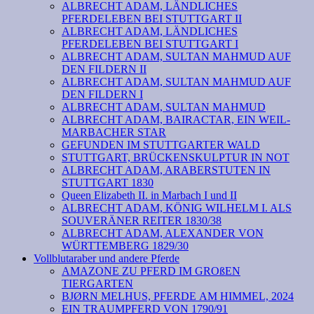
ALBRECHT ADAM, LÄNDLICHES
PFERDELEBEN BEI STUTTGART II
ALBRECHT ADAM, LÄNDLICHES
PFERDELEBEN BEI STUTTGART I
ALBRECHT ADAM, SULTAN MAHMUD AUF
DEN FILDERN II
ALBRECHT ADAM, SULTAN MAHMUD AUF
DEN FILDERN I
ALBRECHT ADAM, SULTAN MAHMUD
ALBRECHT ADAM, BAIRACTAR, EIN WEIL-
MARBACHER STAR
GEFUNDEN IM STUTTGARTER WALD
STUTTGART, BRÜCKENSKULPTUR IN NOT
ALBRECHT ADAM, ARABERSTUTEN IN
STUTTGART 1830
Queen Elizabeth II. in Marbach I und II
ALBRECHT ADAM, KÖNIG WILHELM I. ALS
SOUVERÄNER REITER 1830/38
ALBRECHT ADAM, ALEXANDER VON
WÜRTTEMBERG 1829/30
Vollblutaraber und andere Pferde
AMAZONE ZU PFERD IM GROßEN
TIERGARTEN
BJØRN MELHUS, PFERDE AM HIMMEL, 2024
EIN TRAUMPFERD VON 1790/91