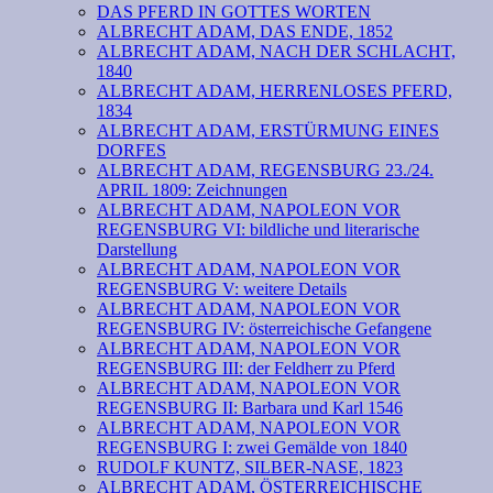
DAS PFERD IN GOTTES WORTEN
ALBRECHT ADAM, DAS ENDE, 1852
ALBRECHT ADAM, NACH DER SCHLACHT,
1840
ALBRECHT ADAM, HERRENLOSES PFERD,
1834
ALBRECHT ADAM, ERSTÜRMUNG EINES
DORFES
ALBRECHT ADAM, REGENSBURG 23./24.
APRIL 1809: Zeichnungen
ALBRECHT ADAM, NAPOLEON VOR
REGENSBURG VI: bildliche und literarische
Darstellung
ALBRECHT ADAM, NAPOLEON VOR
REGENSBURG V: weitere Details
ALBRECHT ADAM, NAPOLEON VOR
REGENSBURG IV: österreichische Gefangene
ALBRECHT ADAM, NAPOLEON VOR
REGENSBURG III: der Feldherr zu Pferd
ALBRECHT ADAM, NAPOLEON VOR
REGENSBURG II: Barbara und Karl 1546
ALBRECHT ADAM, NAPOLEON VOR
REGENSBURG I: zwei Gemälde von 1840
RUDOLF KUNTZ, SILBER-NASE, 1823
ALBRECHT ADAM, ÖSTERREICHISCHE