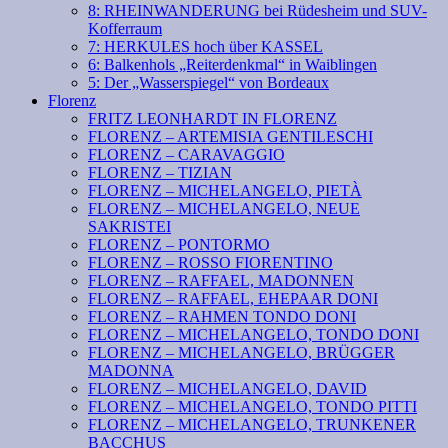
8: RHEINWANDERUNG bei Rüdesheim und SUV-
Kofferraum
7: HERKULES hoch über KASSEL
6: Balkenhols „Reiterdenkmal“ in Waiblingen
5: Der „Wasserspiegel“ von Bordeaux
Florenz
FRITZ LEONHARDT IN FLORENZ
FLORENZ – ARTEMISIA GENTILESCHI
FLORENZ – CARAVAGGIO
FLORENZ – TIZIAN
FLORENZ – MICHELANGELO, PIETÀ
FLORENZ – MICHELANGELO, NEUE
SAKRISTEI
FLORENZ – PONTORMO
FLORENZ – ROSSO FIORENTINO
FLORENZ – RAFFAEL, MADONNEN
FLORENZ – RAFFAEL, EHEPAAR DONI
FLORENZ – RAHMEN TONDO DONI
FLORENZ – MICHELANGELO, TONDO DONI
FLORENZ – MICHELANGELO, BRÜGGER
MADONNA
FLORENZ – MICHELANGELO, DAVID
FLORENZ – MICHELANGELO, TONDO PITTI
FLORENZ – MICHELANGELO, TRUNKENER
BACCHUS