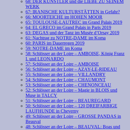
68: DER KÜNSTLER und die LIEBE ZU SEINEM
WERK
67: IRANISCHE KULTURSTÄTTEN in Gefahr?
66: MOORTEICHE im HOHEN MOOR
65: TOULOUSE-LAUTREC im Grand Palais 2019
64: EL GRECO im Grand Palais in Paris 2019
63: DEGAS und der Tanz im Musée d’Orsay 2019
61: Nachtrag zu NOTRE-DAME im Koma
60: PARIS im Dauerregen 2019
59: NOTRE-DAME im Koma
58: Schlösser an der Loire – AMBOISE, König Franz
I. und LEONARDO
57: Schlösser an der Loire – AMBOISE
56: Schlösser an der Loire – AZAY-LE-RIDEAU
55: Schlösser an der Loire – VILLANDRY
54: Schlösser an der Loire – CHAUMONT
53: Schlösser an der Loire – CHENONCEAU
52: Schlösser an der Loire – Magie in BLOIS und
Muse in TALCY
51: Schlösser an der Loire – BEAUREGARD
50: Schlösser an der Loire – 120 DREIFARBIGE
LAUFHUNDE in Cheverny
49: Schlösser an der Loire – GROSSE PANDAS in
Beauval
48: Schlösser an der Loire – BEAUVAL: Boas und