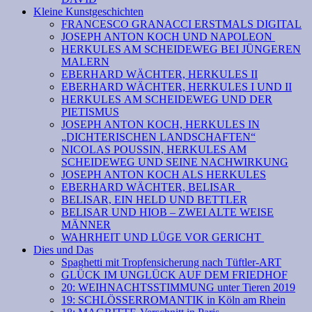
Kleine Kunstgeschichten
FRANCESCO GRANACCI ERSTMALS DIGITAL
JOSEPH ANTON KOCH UND NAPOLEON
HERKULES AM SCHEIDEWEG BEI JÜNGEREN
MALERN
EBERHARD WÄCHTER, HERKULES II
EBERHARD WÄCHTER, HERKULES I UND II
HERKULES AM SCHEIDEWEG UND DER
PIETISMUS
JOSEPH ANTON KOCH, HERKULES IN
„DICHTERISCHEN LANDSCHAFTEN“
NICOLAS POUSSIN, HERKULES AM
SCHEIDEWEG UND SEINE NACHWIRKUNG
JOSEPH ANTON KOCH ALS HERKULES
EBERHARD WÄCHTER, BELISAR
BELISAR, EIN HELD UND BETTLER
BELISAR UND HIOB – ZWEI ALTE WEISE
MÄNNER
WAHRHEIT UND LÜGE VOR GERICHT
Dies und Das
Spaghetti mit Tropfensicherung nach Tüftler-ART
GLÜCK IM UNGLÜCK AUF DEM FRIEDHOF
20: WEIHNACHTSSTIMMUNG unter Tieren 2019
19: SCHLÖSSERROMANTIK in Köln am Rhein