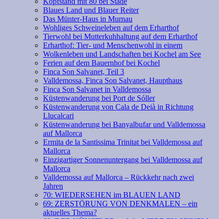
Kopfstand mit 80 bei Stade
Blaues Land und Blauer Reiter
Das Münter-Haus in Murnau
Wohliges Schweineleben auf dem Erharthof
Tierwohl bei Mutterkuhhaltung auf dem Erharthof
Erharthof: Tier- und Menschenwohl in einem
Wolkenleben und Landschaften bei Kochel am See
Ferien auf dem Bauernhof bei Kochel
Finca Son Salvanet, Teil 3
Valldemossa, Finca Son Salvanet, Haupthaus
Finca Son Salvanet in Valldemossa
Küstenwanderung bei Port de Sóller
Küstenwanderung von Cala de Deià in Richtung
Llucalcari
Küstenwanderung bei Banyalbufar und Valldemossa
auf Mallorca
Ermita de la Santissima Trinitat bei Valldemossa auf
Mallorca
Einzigartiger Sonnenuntergang bei Valldemossa auf
Mallorca
Valldemossa auf Mallorca – Rückkehr nach zwei
Jahren
70: WIEDERSEHEN im BLAUEN LAND
69: ZERSTÖRUNG VON DENKMALEN – ein
aktuelles Thema?