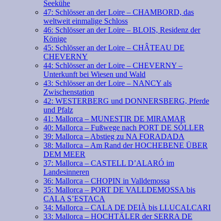
Seekühe
47: Schlösser an der Loire – CHAMBORD, das
weltweit einmalige Schloss
46: Schlösser an der Loire – BLOIS, Residenz der
Könige
45: Schlösser an der Loire – CHÂTEAU DE
CHEVERNY
44: Schlösser an der Loire – CHEVERNY –
Unterkunft bei Wiesen und Wald
43: Schlösser an der Loire – NANCY als
Zwischenstation
42: WESTERBERG und DONNERSBERG, Pferde
und Pfalz
41: Mallorca – MUNESTIR DE MIRAMAR
40: Mallorca – Fußwege nach PORT DE SÓLLER
39: Mallorca – Abstieg zu NA FORADADA
38: Mallorca – Am Rand der HOCHEBENE ÜBER
DEM MEER
37: Mallorca – CASTELL D’ALARÓ im
Landesinneren
36: Mallorca – CHOPIN in Valldemossa
35: Mallorca – PORT DE VALLDEMOSSA bis
CALA S’ESTACA
34: Mallorca – CALA DE DEIÀ bis LLUCALCARI
33: Mallorca – HOCHTÄLER der SERRA DE