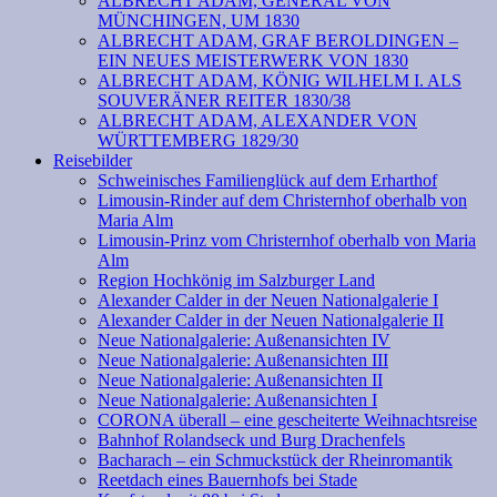
ALBRECHT ADAM, GENERAL VON
MÜNCHINGEN, UM 1830
ALBRECHT ADAM, GRAF BEROLDINGEN –
EIN NEUES MEISTERWERK VON 1830
ALBRECHT ADAM, KÖNIG WILHELM I. ALS
SOUVERÄNER REITER 1830/38
ALBRECHT ADAM, ALEXANDER VON
WÜRTTEMBERG 1829/30
Reisebilder
Schweinisches Familienglück auf dem Erharthof
Limousin-Rinder auf dem Christernhof oberhalb von
Maria Alm
Limousin-Prinz vom Christernhof oberhalb von Maria
Alm
Region Hochkönig im Salzburger Land
Alexander Calder in der Neuen Nationalgalerie I
Alexander Calder in der Neuen Nationalgalerie II
Neue Nationalgalerie: Außenansichten IV
Neue Nationalgalerie: Außenansichten III
Neue Nationalgalerie: Außenansichten II
Neue Nationalgalerie: Außenansichten I
CORONA überall – eine gescheiterte Weihnachtsreise
Bahnhof Rolandseck und Burg Drachenfels
Bacharach – ein Schmuckstück der Rheinromantik
Reetdach eines Bauernhofs bei Stade