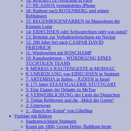
18: MAGRITTE-Verschnitt in Paris
17: PICASSOS vermaledeites iPhone
16: Radtour nach ROTENBERG und seinen
Rebhängen
15: REGENBOGENFARBEN im Mausoleum der
Königin Luise
14: EIDECHSEN oder Schwurechsen oder was sonst?
13: Beiträge zur Verhaltensforschung am Neckar
12: 200 Jahre frei nach CASPAR DAVID
FRIEDRICH
11: Wiedersehen mit RONCHAMP
10: Kanalsanierung – WÜRDIGUNG EINES
TÜCHTIGEN TEAMS
9: MERKELS RAUTENGESTE in MOISSAC
8: UMSIEDLUNG von EIDECHSEN in Stuttgart
7: ARTEMISIA in Italien – JUDITH in Israel
6: 175 Jahre STAATSGALERIE STUTTGART
5: Eine Etappe der Debatte zu MeToo
4: VERWEIBLICHUNG des Lieds der Deutschen
3: Tobias Rehberger und die „Milch der Greise“
2: Unterwegs
1: „Hauch der Kunst“ von Gibellina
Vorträge mit Bildern
Stadtentwicklung Stuttgarts
Kunst um 1800, Georg Dehio, Baltikum heute