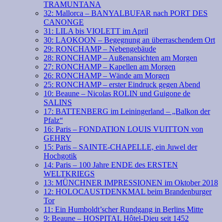
TRAMUNTANA
32: Mallorca – BANYALBUFAR nach PORT DES
CANONGE
31: LILA bis VIOLETT im April
30: LAOKOON – Begegnung an überraschendem Ort
29: RONCHAMP – Nebengebäude
28: RONCHAMP – Außenansichten am Morgen
27: RONCHAMP – Kapellen am Morgen
26: RONCHAMP – Wände am Morgen
25: RONCHAMP – erster Eindruck gegen Abend
10: Beaune – Nicolas ROLIN und Guigone de
SALINS
17: BATTENBERG im Leiningerland – „Balkon der
Pfalz“
16: Paris – FONDATION LOUIS VUITTON von
GEHRY
15: Paris – SAINTE-CHAPELLE, ein Juwel der
Hochgotik
14: Paris – 100 Jahre ENDE des ERSTEN
WELTKRIEGS
13: MÜNCHNER IMPRESSIONEN im Oktober 2018
12: HOLOCAUSTDENKMAL beim Brandenburger
Tor
11: Ein Humboldt’scher Rundgang in Berlins Mitte
9: Beaune – HOSPITAL Hôtel-Dieu seit 1452