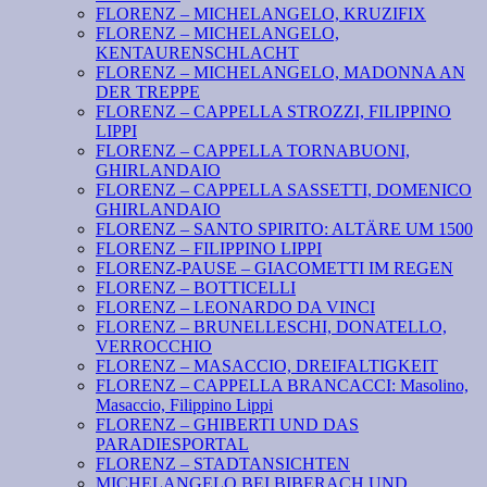
FLORENZ – MICHELANGELO, KRUZIFIX
FLORENZ – MICHELANGELO,
KENTAURENSCHLACHT
FLORENZ – MICHELANGELO, MADONNA AN
DER TREPPE
FLORENZ – CAPPELLA STROZZI, FILIPPINO
LIPPI
FLORENZ – CAPPELLA TORNABUONI,
GHIRLANDAIO
FLORENZ – CAPPELLA SASSETTI, DOMENICO
GHIRLANDAIO
FLORENZ – SANTO SPIRITO: ALTÄRE UM 1500
FLORENZ – FILIPPINO LIPPI
FLORENZ-PAUSE – GIACOMETTI IM REGEN
FLORENZ – BOTTICELLI
FLORENZ – LEONARDO DA VINCI
FLORENZ – BRUNELLESCHI, DONATELLO,
VERROCCHIO
FLORENZ – MASACCIO, DREIFALTIGKEIT
FLORENZ – CAPPELLA BRANCACCI: Masolino,
Masaccio, Filippino Lippi
FLORENZ – GHIBERTI UND DAS
PARADIESPORTAL
FLORENZ – STADTANSICHTEN
MICHELANGELO BEI BIBERACH UND