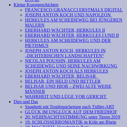
Kleine Kunstgeschichten
FRANCESCO GRANACCI ERSTMALS DIGITAL
JOSEPH ANTON KOCH UND NAPOLEON
HERKULES AM SCHEIDEWEG BEI JÜNGEREN
MALERN
EBERHARD WÄCHTER, HERKULES II
EBERHARD WÄCHTER, HERKULES I UND II
HERKULES AM SCHEIDEWEG UND DER
PIETISMUS
JOSEPH ANTON KOCH, HERKULES IN
„DICHTERISCHEN LANDSCHAFTEN“
NICOLAS POUSSIN, HERKULES AM
SCHEIDEWEG UND SEINE NACHWIRKUNG
JOSEPH ANTON KOCH ALS HERKULES
EBERHARD WÄCHTER, BELISAR
BELISAR, EIN HELD UND BETTLER
BELISAR UND HIOB – ZWEI ALTE WEISE
MÄNNER
WAHRHEIT UND LÜGE VOR GERICHT
Dies und Das
Spaghetti mit Tropfensicherung nach Tüftler-ART
GLÜCK IM UNGLÜCK AUF DEM FRIEDHOF
20: WEIHNACHTSSTIMMUNG unter Tieren 2019
19: SCHLÖSSERROMANTIK in Köln am Rhein