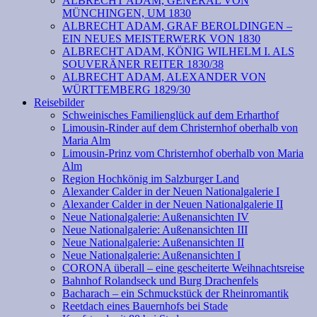
ALBRECHT ADAM, GENERAL VON
MÜNCHINGEN, UM 1830
ALBRECHT ADAM, GRAF BEROLDINGEN –
EIN NEUES MEISTERWERK VON 1830
ALBRECHT ADAM, KÖNIG WILHELM I. ALS
SOUVERÄNER REITER 1830/38
ALBRECHT ADAM, ALEXANDER VON
WÜRTTEMBERG 1829/30
Reisebilder
Schweinisches Familienglück auf dem Erharthof
Limousin-Rinder auf dem Christernhof oberhalb von
Maria Alm
Limousin-Prinz vom Christernhof oberhalb von Maria
Alm
Region Hochkönig im Salzburger Land
Alexander Calder in der Neuen Nationalgalerie I
Alexander Calder in der Neuen Nationalgalerie II
Neue Nationalgalerie: Außenansichten IV
Neue Nationalgalerie: Außenansichten III
Neue Nationalgalerie: Außenansichten II
Neue Nationalgalerie: Außenansichten I
CORONA überall – eine gescheiterte Weihnachtsreise
Bahnhof Rolandseck und Burg Drachenfels
Bacharach – ein Schmuckstück der Rheinromantik
Reetdach eines Bauernhofs bei Stade