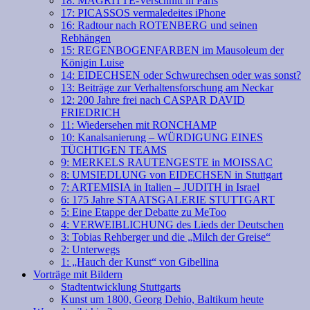
18: MAGRITTE-Verschnitt in Paris
17: PICASSOS vermaledeites iPhone
16: Radtour nach ROTENBERG und seinen
Rebhängen
15: REGENBOGENFARBEN im Mausoleum der
Königin Luise
14: EIDECHSEN oder Schwurechsen oder was sonst?
13: Beiträge zur Verhaltensforschung am Neckar
12: 200 Jahre frei nach CASPAR DAVID
FRIEDRICH
11: Wiedersehen mit RONCHAMP
10: Kanalsanierung – WÜRDIGUNG EINES
TÜCHTIGEN TEAMS
9: MERKELS RAUTENGESTE in MOISSAC
8: UMSIEDLUNG von EIDECHSEN in Stuttgart
7: ARTEMISIA in Italien – JUDITH in Israel
6: 175 Jahre STAATSGALERIE STUTTGART
5: Eine Etappe der Debatte zu MeToo
4: VERWEIBLICHUNG des Lieds der Deutschen
3: Tobias Rehberger und die „Milch der Greise“
2: Unterwegs
1: „Hauch der Kunst“ von Gibellina
Vorträge mit Bildern
Stadtentwicklung Stuttgarts
Kunst um 1800, Georg Dehio, Baltikum heute