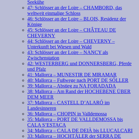
Seekühe
47: Schlösser an der Loire – CHAMBORD, das
weltweit einmalige Schloss
46: Schlösser an der Loire – BLOIS, Residenz der
Könige
45: Schlösser an der Loire – CHÂTEAU DE
CHEVERNY
44: Schlösser an der Loire – CHEVERNY –
Unterkunft bei Wiesen und Wald
43: Schlösser an der Loire – NANCY als
Zwischenstation
42: WESTERBERG und DONNERSBERG, Pferde
und Pfalz
41: Mallorca – MUNESTIR DE MIRAMAR
40: Mallorca – Fußwege nach PORT DE SÓLLER
39: Mallorca – Abstieg zu NA FORADADA
38: Mallorca – Am Rand der HOCHEBENE ÜBER
DEM MEER
37: Mallorca – CASTELL D’ALARÓ im
Landesinneren
36: Mallorca – CHOPIN in Valldemossa
35: Mallorca – PORT DE VALLDEMOSSA bis
CALA S’ESTACA
34: Mallorca – CALA DE DEIÀ bis LLUCALCARI
33: Mallorca – HOCHTÄLER der SERRA DE