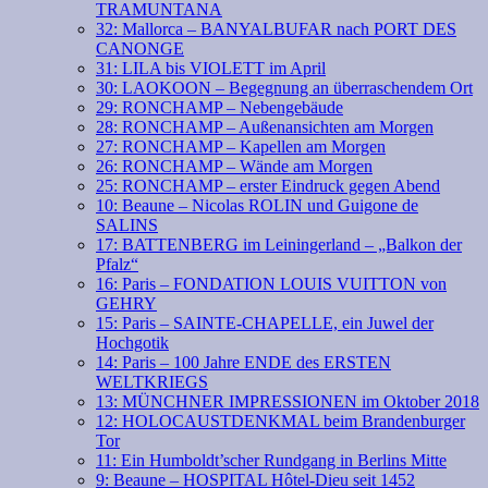
TRAMUNTANA
32: Mallorca – BANYALBUFAR nach PORT DES
CANONGE
31: LILA bis VIOLETT im April
30: LAOKOON – Begegnung an überraschendem Ort
29: RONCHAMP – Nebengebäude
28: RONCHAMP – Außenansichten am Morgen
27: RONCHAMP – Kapellen am Morgen
26: RONCHAMP – Wände am Morgen
25: RONCHAMP – erster Eindruck gegen Abend
10: Beaune – Nicolas ROLIN und Guigone de
SALINS
17: BATTENBERG im Leiningerland – „Balkon der
Pfalz“
16: Paris – FONDATION LOUIS VUITTON von
GEHRY
15: Paris – SAINTE-CHAPELLE, ein Juwel der
Hochgotik
14: Paris – 100 Jahre ENDE des ERSTEN
WELTKRIEGS
13: MÜNCHNER IMPRESSIONEN im Oktober 2018
12: HOLOCAUSTDENKMAL beim Brandenburger
Tor
11: Ein Humboldt’scher Rundgang in Berlins Mitte
9: Beaune – HOSPITAL Hôtel-Dieu seit 1452