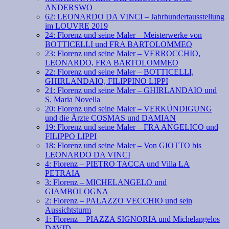
ANDERSWO
62: LEONARDO DA VINCI – Jahrhundertausstellung
im LOUVRE 2019
24: Florenz und seine Maler – Meisterwerke von
BOTTICELLI und FRA BARTOLOMMEO
23: Florenz und seine Maler – VERROCCHIO,
LEONARDO, FRA BARTOLOMMEO
22: Florenz und seine Maler – BOTTICELLI,
GHIRLANDAIO, FILIPPINO LIPPI
21: Florenz und seine Maler – GHIRLANDAIO und
S. Maria Novella
20: Florenz und seine Maler – VERKÜNDIGUNG
und die Ärzte COSMAS und DAMIAN
19: Florenz und seine Maler – FRA ANGELICO und
FILIPPO LIPPI
18: Florenz und seine Maler – Von GIOTTO bis
LEONARDO DA VINCI
4: Florenz – PIETRO TACCA und Villa LA
PETRAIA
3: Florenz – MICHELANGELO und
GIAMBOLOGNA
2: Florenz – PALAZZO VECCHIO und sein
Aussichtsturm
1: Florenz – PIAZZA SIGNORIA und Michelangelos
DAVID