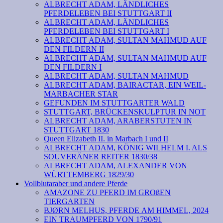
ALBRECHT ADAM, LÄNDLICHES
PFERDELEBEN BEI STUTTGART II
ALBRECHT ADAM, LÄNDLICHES
PFERDELEBEN BEI STUTTGART I
ALBRECHT ADAM, SULTAN MAHMUD AUF
DEN FILDERN II
ALBRECHT ADAM, SULTAN MAHMUD AUF
DEN FILDERN I
ALBRECHT ADAM, SULTAN MAHMUD
ALBRECHT ADAM, BAIRACTAR, EIN WEIL-
MARBACHER STAR
GEFUNDEN IM STUTTGARTER WALD
STUTTGART, BRÜCKENSKULPTUR IN NOT
ALBRECHT ADAM, ARABERSTUTEN IN
STUTTGART 1830
Queen Elizabeth II. in Marbach I und II
ALBRECHT ADAM, KÖNIG WILHELM I. ALS
SOUVERÄNER REITER 1830/38
ALBRECHT ADAM, ALEXANDER VON
WÜRTTEMBERG 1829/30
Vollblutaraber und andere Pferde
AMAZONE ZU PFERD IM GROßEN
TIERGARTEN
BJØRN MELHUS, PFERDE AM HIMMEL, 2024
EIN TRAUMPFERD VON 1790/91