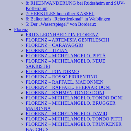
8: RHEINWANDERUNG bei Rüdesheim und SUV-
Kofferraum
7: HERKULES hoch über KASSEL
6: Balkenhols „Reiterdenkmal“ in Waiblingen
5: Der „Wasserspiegel“ von Bordeaux
Florenz
FRITZ LEONHARDT IN FLORENZ
FLORENZ – ARTEMISIA GENTILESCHI
FLORENZ – CARAVAGGIO
FLORENZ – TIZIAN
FLORENZ – MICHELANGELO, PIETÀ
FLORENZ – MICHELANGELO, NEUE
SAKRISTEI
FLORENZ – PONTORMO
FLORENZ – ROSSO FIORENTINO
FLORENZ – RAFFAEL, MADONNEN
FLORENZ – RAFFAEL, EHEPAAR DONI
FLORENZ – RAHMEN TONDO DONI
FLORENZ – MICHELANGELO, TONDO DONI
FLORENZ – MICHELANGELO, BRÜGGER
MADONNA
FLORENZ – MICHELANGELO, DAVID
FLORENZ – MICHELANGELO, TONDO PITTI
FLORENZ – MICHELANGELO, TRUNKENER
BACCHUS