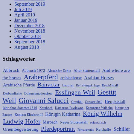
September 2019
Juli 2019
April 2019
Januar 2019
Dezember 2018
November 2018
Oktober 2018
September 2018
August 2018
Schlagwörter
Abbruch
And where are
Abbruch 1972
Alter Stutenstall
Alexander Dehio
Araberpferd
Arabian Horses
the horses
arabianhorse
Bairactar
Arabische Pferde
Bauplan
Befreiungskriege
Beschälstall
Gestüt
Esslingen-Weil
Derbendische
Dokumentationsfoto
Weil
Giovanni Salucci
Hengststall
Graphik
Grosser Stall
Jahr ohne Sommer 1816
Karabach
Katharina Pawlowna
Kronprinz Wilhelm
König der
König Wilhelm
Königin Katharina
Bauern
Königin Elisabeth II
Ludwig Hofer
Marbach
Neuer Stutenstall
orientalisch
Pferdeportrait
Schiller
Orientbegeisterung
Reithalle
Privatgestüt