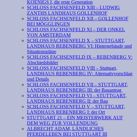
KOENIGS I, die erste Generation
SCHLOSS FACHSENFELD XIII – LUDWIG
ZANTHS LANDHAUS GOLLENHOF
SCHLOSS FACHSENFELD XII – GOLLENHOF
BEI MÖGGLINGEN
SCHLOSS FACHSENFELD XI – DER ONKEL
VON AMSTERDAM
SCHLOSS FACHSENFELD X – STUTTGART,
LANDHAUS REBENBERG VI: Hintergebäude und
Situationspläne
SCHLOSS FACHSENFELD IX – REBENBERG V:
Abschiedsbilder
SCHLOSS FACHSENFELD VIII – Stuttgart,
LANDHAUS REBENBERG IV: Alternativvorschlag
und Details
SCHLOSS FACHSENFELD VII – STUTTGART,
LANDHAUS REBENBERG III: der Bauantrag
SCHLOSS FACHSENFELD VI – STUTTGART,
LANDHAUS REBENBERG II: der Bau
SCHLOSS FACHSENFELD V – STUTTGART,
LANDHAUS REBENBERG I: der Ort
STUTTGART 21 – EIN MEISTERWERK AUF
DEM WEG ZUR VOLLENDUNG
ALBRECHT ADAM, LÄNDLICHES
PFERDELEBEN BEI STUTTGART III