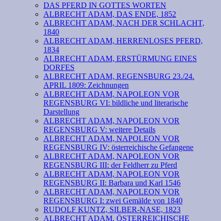
DAS PFERD IN GOTTES WORTEN
ALBRECHT ADAM, DAS ENDE, 1852
ALBRECHT ADAM, NACH DER SCHLACHT,
1840
ALBRECHT ADAM, HERRENLOSES PFERD,
1834
ALBRECHT ADAM, ERSTÜRMUNG EINES
DORFES
ALBRECHT ADAM, REGENSBURG 23./24.
APRIL 1809: Zeichnungen
ALBRECHT ADAM, NAPOLEON VOR
REGENSBURG VI: bildliche und literarische
Darstellung
ALBRECHT ADAM, NAPOLEON VOR
REGENSBURG V: weitere Details
ALBRECHT ADAM, NAPOLEON VOR
REGENSBURG IV: österreichische Gefangene
ALBRECHT ADAM, NAPOLEON VOR
REGENSBURG III: der Feldherr zu Pferd
ALBRECHT ADAM, NAPOLEON VOR
REGENSBURG II: Barbara und Karl 1546
ALBRECHT ADAM, NAPOLEON VOR
REGENSBURG I: zwei Gemälde von 1840
RUDOLF KUNTZ, SILBER-NASE, 1823
ALBRECHT ADAM, ÖSTERREICHISCHE