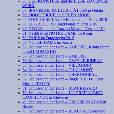
68: DER KÜNSTLER und die LIEBE ZU SEINEM
WERK
67: IRANISCHE KULTURSTÄTTEN in Gefahr?
66: MOORTEICHE im HOHEN MOOR
65: TOULOUSE-LAUTREC im Grand Palais 2019
64: EL GRECO im Grand Palais in Paris 2019
63: DEGAS und der Tanz im Musée d’Orsay 2019
61: Nachtrag zu NOTRE-DAME im Koma
60: PARIS im Dauerregen 2019
59: NOTRE-DAME im Koma
58: Schlösser an der Loire – AMBOISE, König Franz
I. und LEONARDO
57: Schlösser an der Loire – AMBOISE
56: Schlösser an der Loire – AZAY-LE-RIDEAU
55: Schlösser an der Loire – VILLANDRY
54: Schlösser an der Loire – CHAUMONT
53: Schlösser an der Loire – CHENONCEAU
52: Schlösser an der Loire – Magie in BLOIS und
Muse in TALCY
51: Schlösser an der Loire – BEAUREGARD
50: Schlösser an der Loire – 120 DREIFARBIGE
LAUFHUNDE in Cheverny
49: Schlösser an der Loire – GROSSE PANDAS in
Beauval
48: Schlösser an der Loire – BEAUVAL: Boas und