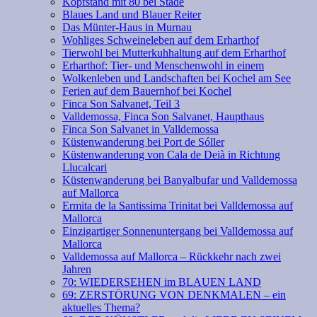
Kopfstand mit 80 bei Stade
Blaues Land und Blauer Reiter
Das Münter-Haus in Murnau
Wohliges Schweineleben auf dem Erharthof
Tierwohl bei Mutterkuhhaltung auf dem Erharthof
Erharthof: Tier- und Menschenwohl in einem
Wolkenleben und Landschaften bei Kochel am See
Ferien auf dem Bauernhof bei Kochel
Finca Son Salvanet, Teil 3
Valldemossa, Finca Son Salvanet, Haupthaus
Finca Son Salvanet in Valldemossa
Küstenwanderung bei Port de Sóller
Küstenwanderung von Cala de Deià in Richtung
Llucalcari
Küstenwanderung bei Banyalbufar und Valldemossa
auf Mallorca
Ermita de la Santissima Trinitat bei Valldemossa auf
Mallorca
Einzigartiger Sonnenuntergang bei Valldemossa auf
Mallorca
Valldemossa auf Mallorca – Rückkehr nach zwei
Jahren
70: WIEDERSEHEN im BLAUEN LAND
69: ZERSTÖRUNG VON DENKMALEN – ein
aktuelles Thema?