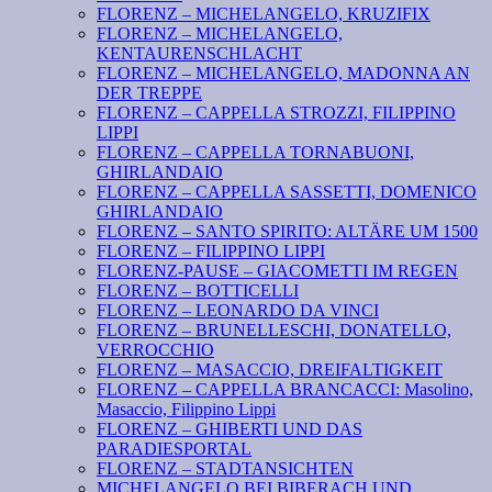
FLORENZ – MICHELANGELO, KRUZIFIX
FLORENZ – MICHELANGELO,
KENTAURENSCHLACHT
FLORENZ – MICHELANGELO, MADONNA AN
DER TREPPE
FLORENZ – CAPPELLA STROZZI, FILIPPINO
LIPPI
FLORENZ – CAPPELLA TORNABUONI,
GHIRLANDAIO
FLORENZ – CAPPELLA SASSETTI, DOMENICO
GHIRLANDAIO
FLORENZ – SANTO SPIRITO: ALTÄRE UM 1500
FLORENZ – FILIPPINO LIPPI
FLORENZ-PAUSE – GIACOMETTI IM REGEN
FLORENZ – BOTTICELLI
FLORENZ – LEONARDO DA VINCI
FLORENZ – BRUNELLESCHI, DONATELLO,
VERROCCHIO
FLORENZ – MASACCIO, DREIFALTIGKEIT
FLORENZ – CAPPELLA BRANCACCI: Masolino,
Masaccio, Filippino Lippi
FLORENZ – GHIBERTI UND DAS
PARADIESPORTAL
FLORENZ – STADTANSICHTEN
MICHELANGELO BEI BIBERACH UND