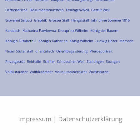
Derbendische
Dokumentationsfoto
Esslingen-Weil
Gestüt Weil
Giovanni Salucci
Graphik
Grosser Stall
Hengststall
Jahr ohne Sommer 1816
Karabach
Katharina Pawlowna
Kronprinz Wilhelm
König der Bauern
Königin Elisabeth II
Königin Katharina
König Wilhelm
Ludwig Hofer
Marbach
Neuer Stutenstall
orientalisch
Orientbegeisterung
Pferdeportrait
Privatgestüt
Reithalle
Schiller
Schlösschen Weil
Stallungen
Stuttgart
Volblutaraber
Vollblutaraber
Vollblutaraberzucht
Zuchtstuten
Impressum
|
Datenschutzerklärung