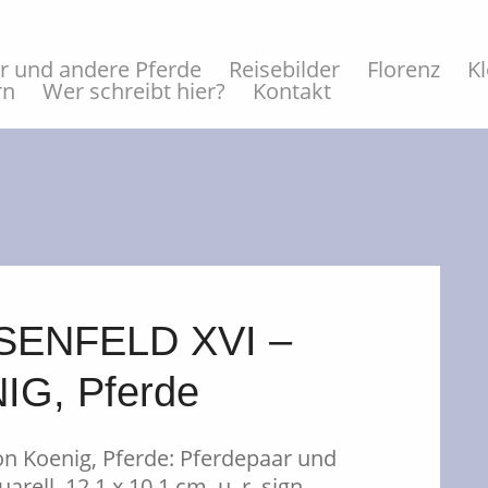
er und andere Pferde
Reisebilder
Florenz
K
rn
Wer schreibt hier?
Kontakt
ENFELD XVI –
G, Pferde
on Koenig, Pferde: Pferdepaar und
rell, 12,1 x 10,1 cm, u. r. sign.,