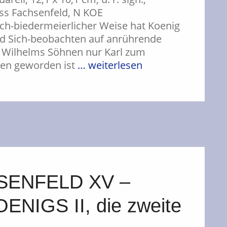
oss Fachsenfeld, N KOE
sch-biedermeierlicher Weise hat Koenig
nd Sich-beobachten auf anrührende
r Wilhelms Söhnen nur Karl zum
rden geworden ist
… weiterlesen
SENFELD XV –
NIGS II, die zweite