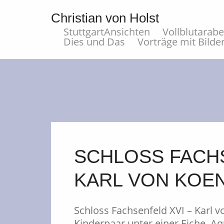
Christian von Holst
StuttgartAnsichten
Vollblutarab
Dies und Das
Vorträge mit Bilde
SCHLOSS FACHS
KARL VON KOENI
Schloss Fachsenfeld XVI – Karl v
Kinderpaar unter einer Eiche, Aqua