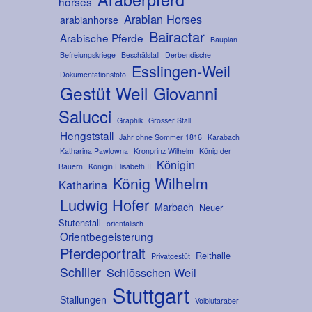
horses
Arabian Horses
arabianhorse
Bairactar
Arabische Pferde
Bauplan
Befreiungskriege
Beschälstall
Derbendische
Esslingen-Weil
Dokumentationsfoto
Gestüt Weil
Giovanni
Salucci
Graphik
Grosser Stall
Hengststall
Jahr ohne Sommer 1816
Karabach
Katharina Pawlowna
Kronprinz Wilhelm
König der
Königin
Bauern
Königin Elisabeth II
König Wilhelm
Katharina
Ludwig Hofer
Marbach
Neuer
Stutenstall
orientalisch
Orientbegeisterung
Pferdeportrait
Reithalle
Privatgestüt
Schiller
Schlösschen Weil
Stuttgart
Stallungen
Volblutaraber