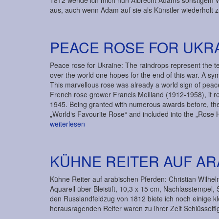
1812 wende ich mich nun Albrecht Adams sonstigem W
aus, auch wenn Adam auf sie als Künstler wiederholt z
PEACE ROSE FOR UKR
Peace rose for Ukraine: The raindrops represent the tea
over the world one hopes for the end of this war. A sym
This marvellous rose was already a world sign of pea
French rose grower Francis Meilland (1912-1958), it r
1945. Being granted with numerous awards before, the
„World‘s Favourite Rose“ and included into the „Rose
weiterlesen
KÜHNE REITER AUF A
Kühne Reiter auf arabischen Pferden: Christian Wilhelm
Aquarell über Bleistift, 10,3 x 15 cm, Nachlasstemp
den Russlandfeldzug von 1812 biete ich noch einige kl
herausragenden Reiter waren zu ihrer Zeit Schlüssel