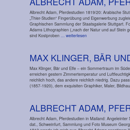
ALBRECHT ADAM, PFER
Albrecht Adam, Pferdestudien 1819/20: Arabische Stute
„Thier-Studien“ Fingerübung und Eigenwerbung zugleich
Graphischen Sammlung der Staatsgalerie Stuttgart. Fo
Adams Lithographien („nach der Natur und auf Stein ge
sind Kostproben
… weiterlesen
MAX KLINGER, BÄR UN
Max Klinger, Bär und Elfe – ein Sommertraum im Süden
erreichen gestern Zimmertemperatur und Luftfeuchtigke
reichlich hoch, das andere reichlich niedrig. Dazu pas
(1857-1920), dem exquisiten Graphiker, Maler, Bildha
ALBRECHT ADAM, PFER
Albrecht Adam, Pferdestudien in Mailand: Angeleinter 
dat., Schweinfurt, Sammlung und Foto Museum Georg