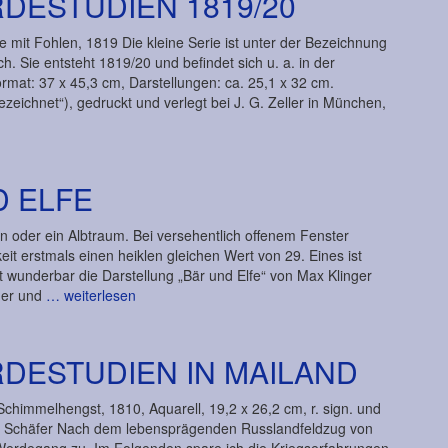
DESTUDIEN 1819/20
 mit Fohlen, 1819 Die kleine Serie ist unter der Bezeichnung
. Sie entsteht 1819/20 und befindet sich u. a. in der
rmat: 37 x 45,3 cm, Darstellungen: ca. 25,1 x 32 cm.
zeichnet“), gedruckt und verlegt bei J. G. Zeller in München,
D ELFE
 oder ein Albtraum. Bei versehentlich offenem Fenster
it erstmals einen heiklen gleichen Wert von 29. Eines ist
st wunderbar die Darstellung „Bär und Elfe“ von Max Klinger
uer und
… weiterlesen
DESTUDIEN IN MAILAND
Schimmelhengst, 1810, Aquarell, 19,2 x 26,2 cm, r. sign. und
 Schäfer Nach dem lebensprägenden Russlandfeldzug von