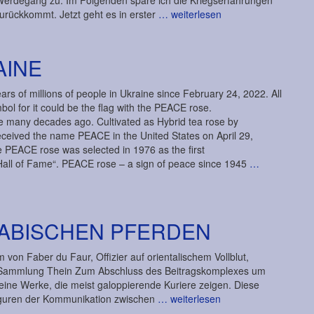
erdegang zu. Im Folgenden spare ich die Kriegserfahrungen
urückkommt. Jetzt geht es in erster
… weiterlesen
AINE
rs of millions of people in Ukraine since February 24, 2022. All
bol for it could be the flag with the PEACE rose.
ce many decades ago. Cultivated as Hybrid tea rose by
eceived the name PEACE in the United States on April 29,
 PEACE rose was selected in 1976 as the first
 Hall of Fame“. PEACE rose – a sign of peace since 1945
…
RABISCHEN PFERDEN
 von Faber du Faur, Offizier auf orientalischem Vollblut,
el, Sammlung Thein Zum Abschluss des Beitragskomplexes um
eine Werke, die meist galoppierende Kuriere zeigen. Diese
figuren der Kommunikation zwischen
… weiterlesen