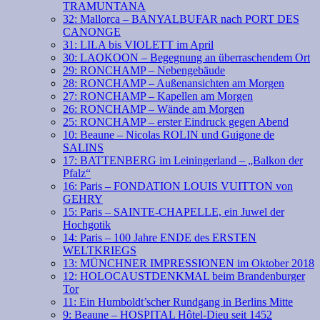
TRAMUNTANA
32: Mallorca – BANYALBUFAR nach PORT DES
CANONGE
31: LILA bis VIOLETT im April
30: LAOKOON – Begegnung an überraschendem Ort
29: RONCHAMP – Nebengebäude
28: RONCHAMP – Außenansichten am Morgen
27: RONCHAMP – Kapellen am Morgen
26: RONCHAMP – Wände am Morgen
25: RONCHAMP – erster Eindruck gegen Abend
10: Beaune – Nicolas ROLIN und Guigone de
SALINS
17: BATTENBERG im Leiningerland – „Balkon der
Pfalz“
16: Paris – FONDATION LOUIS VUITTON von
GEHRY
15: Paris – SAINTE-CHAPELLE, ein Juwel der
Hochgotik
14: Paris – 100 Jahre ENDE des ERSTEN
WELTKRIEGS
13: MÜNCHNER IMPRESSIONEN im Oktober 2018
12: HOLOCAUSTDENKMAL beim Brandenburger
Tor
11: Ein Humboldt’scher Rundgang in Berlins Mitte
9: Beaune – HOSPITAL Hôtel-Dieu seit 1452