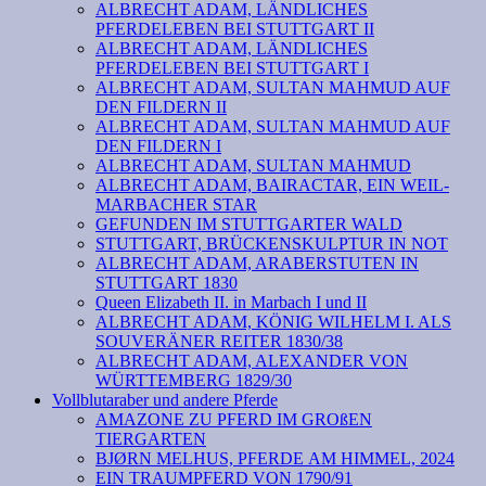
ALBRECHT ADAM, LÄNDLICHES
PFERDELEBEN BEI STUTTGART II
ALBRECHT ADAM, LÄNDLICHES
PFERDELEBEN BEI STUTTGART I
ALBRECHT ADAM, SULTAN MAHMUD AUF
DEN FILDERN II
ALBRECHT ADAM, SULTAN MAHMUD AUF
DEN FILDERN I
ALBRECHT ADAM, SULTAN MAHMUD
ALBRECHT ADAM, BAIRACTAR, EIN WEIL-
MARBACHER STAR
GEFUNDEN IM STUTTGARTER WALD
STUTTGART, BRÜCKENSKULPTUR IN NOT
ALBRECHT ADAM, ARABERSTUTEN IN
STUTTGART 1830
Queen Elizabeth II. in Marbach I und II
ALBRECHT ADAM, KÖNIG WILHELM I. ALS
SOUVERÄNER REITER 1830/38
ALBRECHT ADAM, ALEXANDER VON
WÜRTTEMBERG 1829/30
Vollblutaraber und andere Pferde
AMAZONE ZU PFERD IM GROßEN
TIERGARTEN
BJØRN MELHUS, PFERDE AM HIMMEL, 2024
EIN TRAUMPFERD VON 1790/91