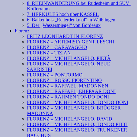
8: RHEINWANDERUNG bei Rüdesheim und SUV-
Kofferraum
7: HERKULES hoch über KASSEL
6: Balkenhols „Reiterdenkmal“ in Waiblingen
5: Der „Wasserspiegel“ von Bordeaux
Florenz
FRITZ LEONHARDT IN FLORENZ
FLORENZ – ARTEMISIA GENTILESCHI
FLORENZ – CARAVAGGIO
FLORENZ – TIZIAN
FLORENZ – MICHELANGELO, PIETÀ
FLORENZ – MICHELANGELO, NEUE
SAKRISTEI
FLORENZ – PONTORMO
FLORENZ – ROSSO FIORENTINO
FLORENZ – RAFFAEL, MADONNEN
FLORENZ – RAFFAEL, EHEPAAR DONI
FLORENZ – RAHMEN TONDO DONI
FLORENZ – MICHELANGELO, TONDO DONI
FLORENZ – MICHELANGELO, BRÜGGER
MADONNA
FLORENZ – MICHELANGELO, DAVID
FLORENZ – MICHELANGELO, TONDO PITTI
FLORENZ – MICHELANGELO, TRUNKENER
BACCHUS