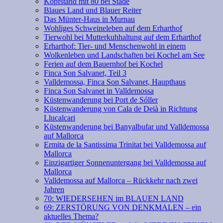
Kopfstand mit 80 bei Stade
Blaues Land und Blauer Reiter
Das Münter-Haus in Murnau
Wohliges Schweineleben auf dem Erharthof
Tierwohl bei Mutterkuhhaltung auf dem Erharthof
Erharthof: Tier- und Menschenwohl in einem
Wolkenleben und Landschaften bei Kochel am See
Ferien auf dem Bauernhof bei Kochel
Finca Son Salvanet, Teil 3
Valldemossa, Finca Son Salvanet, Haupthaus
Finca Son Salvanet in Valldemossa
Küstenwanderung bei Port de Sóller
Küstenwanderung von Cala de Deià in Richtung
Llucalcari
Küstenwanderung bei Banyalbufar und Valldemossa
auf Mallorca
Ermita de la Santissima Trinitat bei Valldemossa auf
Mallorca
Einzigartiger Sonnenuntergang bei Valldemossa auf
Mallorca
Valldemossa auf Mallorca – Rückkehr nach zwei
Jahren
70: WIEDERSEHEN im BLAUEN LAND
69: ZERSTÖRUNG VON DENKMALEN – ein
aktuelles Thema?