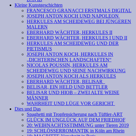
Kleine Kunstgeschichten
FRANCESCO GRANACCI ERSTMALS DIGITAL
JOSEPH ANTON KOCH UND NAPOLEON
HERKULES AM SCHEIDEWEG BEI JÜNGEREN
MALERN
EBERHARD WÄCHTER, HERKULES II
EBERHARD WÄCHTER, HERKULES I UND II
HERKULES AM SCHEIDEWEG UND DER
PIETISMUS
JOSEPH ANTON KOCH, HERKULES IN
„DICHTERISCHEN LANDSCHAFTEN“
NICOLAS POUSSIN, HERKULES AM
SCHEIDEWEG UND SEINE NACHWIRKUNG
JOSEPH ANTON KOCH ALS HERKULES
EBERHARD WÄCHTER, BELISAR
BELISAR, EIN HELD UND BETTLER
BELISAR UND HIOB – ZWEI ALTE WEISE
MÄNNER
WAHRHEIT UND LÜGE VOR GERICHT
Dies und Das
Spaghetti mit Tropfensicherung nach Tüftler-ART
GLÜCK IM UNGLÜCK AUF DEM FRIEDHOF
20: WEIHNACHTSSTIMMUNG unter Tieren 2019
19: SCHLÖSSERROMANTIK in Köln am Rhein