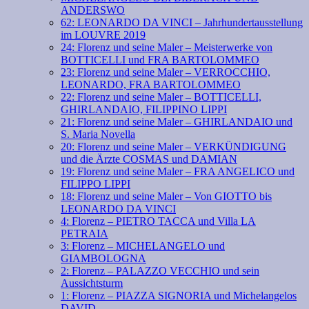
ANDERSWO
62: LEONARDO DA VINCI – Jahrhundertausstellung
im LOUVRE 2019
24: Florenz und seine Maler – Meisterwerke von
BOTTICELLI und FRA BARTOLOMMEO
23: Florenz und seine Maler – VERROCCHIO,
LEONARDO, FRA BARTOLOMMEO
22: Florenz und seine Maler – BOTTICELLI,
GHIRLANDAIO, FILIPPINO LIPPI
21: Florenz und seine Maler – GHIRLANDAIO und
S. Maria Novella
20: Florenz und seine Maler – VERKÜNDIGUNG
und die Ärzte COSMAS und DAMIAN
19: Florenz und seine Maler – FRA ANGELICO und
FILIPPO LIPPI
18: Florenz und seine Maler – Von GIOTTO bis
LEONARDO DA VINCI
4: Florenz – PIETRO TACCA und Villa LA
PETRAIA
3: Florenz – MICHELANGELO und
GIAMBOLOGNA
2: Florenz – PALAZZO VECCHIO und sein
Aussichtsturm
1: Florenz – PIAZZA SIGNORIA und Michelangelos
DAVID