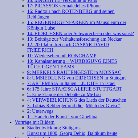
18: MAGRITTE-Verschnitt in Paris
17: PICASSOS vermaledeites iPhone
16: Radtour nach ROTENBERG und seinen
Rebhängen
15: REGENBOGENFARBEN im Mausoleum der
Königin Luise
14: EIDECHSEN oder Schwurechsen oder was sonst?
13: Beiträge zur Verhaltensforschung am Neckar
12: 200 Jahre frei nach CASPAR DAVID
FRIEDRICH
11: Wiedersehen mit RONCHAMP
10: Kanalsanierung – WÜRDIGUNG EINES
TÜCHTIGEN TEAMS
9: MERKELS RAUTENGESTE in MOISSAC
8: UMSIEDLUNG von EIDECHSEN in Stuttgart
7: ARTEMISIA in Italien – JUDITH in Israel
6: 175 Jahre STAATSGALERIE STUTTGART
5: Eine Etappe der Debatte zu MeToo
4: VERWEIBLICHUNG des Lieds der Deutschen
3: Tobias Rehberger und die „Milch der Greise“
2: Unterwegs
1: „Hauch der Kunst“ von Gibellina
Vorträge mit Bildern
Stadtentwicklung Stuttgarts
Kunst um 1800, Georg Dehio, Baltikum heute