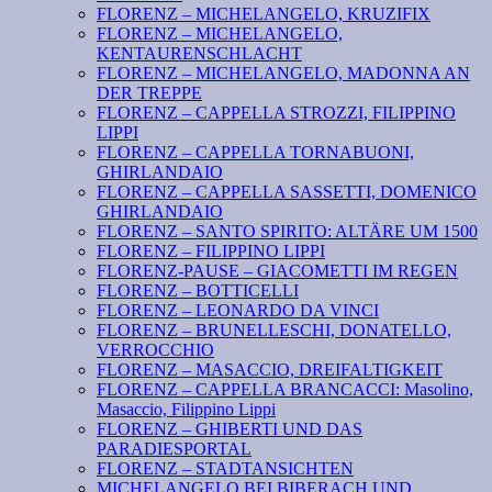
FLORENZ – MICHELANGELO, KRUZIFIX
FLORENZ – MICHELANGELO,
KENTAURENSCHLACHT
FLORENZ – MICHELANGELO, MADONNA AN
DER TREPPE
FLORENZ – CAPPELLA STROZZI, FILIPPINO
LIPPI
FLORENZ – CAPPELLA TORNABUONI,
GHIRLANDAIO
FLORENZ – CAPPELLA SASSETTI, DOMENICO
GHIRLANDAIO
FLORENZ – SANTO SPIRITO: ALTÄRE UM 1500
FLORENZ – FILIPPINO LIPPI
FLORENZ-PAUSE – GIACOMETTI IM REGEN
FLORENZ – BOTTICELLI
FLORENZ – LEONARDO DA VINCI
FLORENZ – BRUNELLESCHI, DONATELLO,
VERROCCHIO
FLORENZ – MASACCIO, DREIFALTIGKEIT
FLORENZ – CAPPELLA BRANCACCI: Masolino,
Masaccio, Filippino Lippi
FLORENZ – GHIBERTI UND DAS
PARADIESPORTAL
FLORENZ – STADTANSICHTEN
MICHELANGELO BEI BIBERACH UND