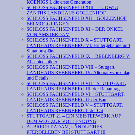
KOENIGS I, die erste Generation
SCHLOSS FACHSENFELD XIII – LUDWIG
ZANTHS LANDHAUS GOLLENHOF
SCHLOSS FACHSENFELD XII – GOLLENHOF
BEI MÖGGLINGEN
SCHLOSS FACHSENFELD XI – DER ONKEL
VON AMSTERDAM
SCHLOSS FACHSENFELD X – STUTTGART,
LANDHAUS REBENBERG VI: Hintergebäude und
Situationspläne
SCHLOSS FACHSENFELD IX – REBENBERG V:
Abschiedsbilder
SCHLOSS FACHSENFELD VIII – Stuttgart,
LANDHAUS REBENBERG IV: Alternativvorschlag
und Details
SCHLOSS FACHSENFELD VII – STUTTGART,
LANDHAUS REBENBERG III: der Bauantrag
SCHLOSS FACHSENFELD VI – STUTTGART,
LANDHAUS REBENBERG II: der Bau
SCHLOSS FACHSENFELD V – STUTTGART,
LANDHAUS REBENBERG I: der Ort
STUTTGART 21 – EIN MEISTERWERK AUF
DEM WEG ZUR VOLLENDUNG
ALBRECHT ADAM, LÄNDLICHES
PFERDELEBEN BEI STUTTGART III