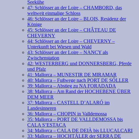
Seekühe
47: Schlösser an der Loire – CHAMBORD, das
weltweit einmalige Schloss
46: Schlösser an der Loire – BLOIS, Residenz der
Könige
45: Schlösser an der Loire – CHÂTEAU DE
CHEVERNY
44: Schlösser an der Loire – CHEVERNY –
Unterkunft bei Wiesen und Wald
43: Schlösser an der Loire – NANCY als
Zwischenstation
42: WESTERBERG und DONNERSBERG, Pferde
und Pfalz
41: Mallorca – MUNESTIR DE MIRAMAR
40: Mallorca – Fußwege nach PORT DE SÓLLER
39: Mallorca – Abstieg zu NA FORADADA
38: Mallorca – Am Rand der HOCHEBENE ÜBER
DEM MEER
37: Mallorca – CASTELL D’ALARÓ im
Landesinneren
36: Mallorca – CHOPIN in Valldemossa
35: Mallorca – PORT DE VALLDEMOSSA bis
CALA S’ESTACA
34: Mallorca – CALA DE DEIÀ bis LLUCALCARI
33: Mallorca – HOCHTÄLER der SERRA DE