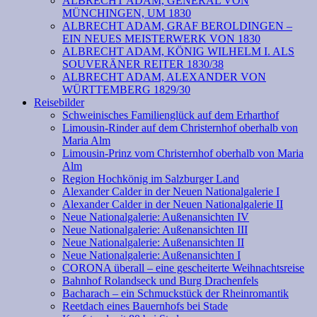
ALBRECHT ADAM, GENERAL VON
MÜNCHINGEN, UM 1830
ALBRECHT ADAM, GRAF BEROLDINGEN –
EIN NEUES MEISTERWERK VON 1830
ALBRECHT ADAM, KÖNIG WILHELM I. ALS
SOUVERÄNER REITER 1830/38
ALBRECHT ADAM, ALEXANDER VON
WÜRTTEMBERG 1829/30
Reisebilder
Schweinisches Familienglück auf dem Erharthof
Limousin-Rinder auf dem Christernhof oberhalb von
Maria Alm
Limousin-Prinz vom Christernhof oberhalb von Maria
Alm
Region Hochkönig im Salzburger Land
Alexander Calder in der Neuen Nationalgalerie I
Alexander Calder in der Neuen Nationalgalerie II
Neue Nationalgalerie: Außenansichten IV
Neue Nationalgalerie: Außenansichten III
Neue Nationalgalerie: Außenansichten II
Neue Nationalgalerie: Außenansichten I
CORONA überall – eine gescheiterte Weihnachtsreise
Bahnhof Rolandseck und Burg Drachenfels
Bacharach – ein Schmuckstück der Rheinromantik
Reetdach eines Bauernhofs bei Stade