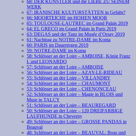
68: DER KÜNSTLER und die LIEBE ZU SEINEM
WERK
67: IRANISCHE KULTURSTÄTTEN in Gefahr?
66: MOORTEICHE im HOHEN MOOR
65: TOULOUSE-LAUTREC im Grand Palais 2019
64: EL GRECO im Grand Palais in Paris 2019
63: DEGAS und der Tanz im Musée d’Orsay 2019
61: Nachtrag zu NOTRE-DAME im Koma
60: PARIS im Dauerregen 2019
59: NOTRE-DAME im Koma
58: Schlösser an der Loire – AMBOISE, König Franz
I. und LEONARDO
57: Schlösser an der Loire – AMBOISE
56: Schlösser an der Loire – AZAY-LE-RIDEAU
55: Schlösser an der Loire – VILLANDRY
54: Schlösser an der Loire – CHAUMONT
53: Schlösser an der Loire – CHENONCEAU
52: Schlösser an der Loire – Magie in BLOIS und
Muse in TALCY
51: Schlösser an der Loire – BEAUREGARD
50: Schlösser an der Loire – 120 DREIFARBIGE
LAUFHUNDE in Cheverny
49: Schlösser an der Loire – GROSSE PANDAS in
Beauval
48: Schlösser an der Loire – BEAUVAL: Boas und