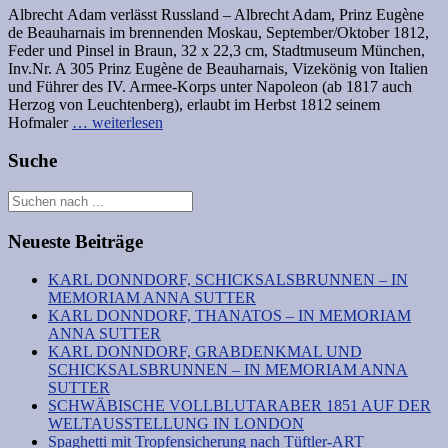
Albrecht Adam verlässt Russland – Albrecht Adam, Prinz Eugène
de Beauharnais im brennenden Moskau, September/Oktober 1812,
Feder und Pinsel in Braun, 32 x 22,3 cm, Stadtmuseum München,
Inv.Nr. A 305 Prinz Eugène de Beauharnais, Vizekönig von Italien
und Führer des IV. Armee-Korps unter Napoleon (ab 1817 auch
Herzog von Leuchtenberg), erlaubt im Herbst 1812 seinem
Hofmaler
… weiterlesen
Suche
Neueste Beiträge
KARL DONNDORF, SCHICKSALSBRUNNEN – IN
MEMORIAM ANNA SUTTER
KARL DONNDORF, THANATOS – IN MEMORIAM
ANNA SUTTER
KARL DONNDORF, GRABDENKMAL UND
SCHICKSALSBRUNNEN – IN MEMORIAM ANNA
SUTTER
SCHWÄBISCHE VOLLBLUTARABER 1851 AUF DER
WELTAUSSTELLUNG IN LONDON
Spaghetti mit Tropfensicherung nach Tüftler-ART