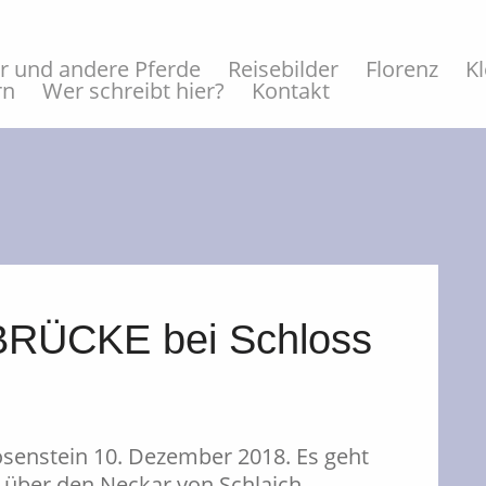
er und andere Pferde
Reisebilder
Florenz
K
rn
Wer schreibt hier?
Kontakt
RÜCKE bei Schloss
senstein 10. Dezember 2018. Es geht
 über den Neckar von Schlaich