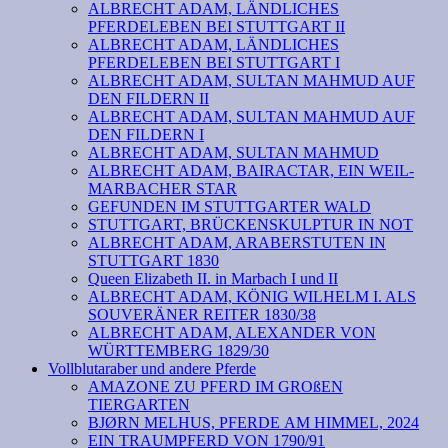
ALBRECHT ADAM, LÄNDLICHES
PFERDELEBEN BEI STUTTGART II
ALBRECHT ADAM, LÄNDLICHES
PFERDELEBEN BEI STUTTGART I
ALBRECHT ADAM, SULTAN MAHMUD AUF
DEN FILDERN II
ALBRECHT ADAM, SULTAN MAHMUD AUF
DEN FILDERN I
ALBRECHT ADAM, SULTAN MAHMUD
ALBRECHT ADAM, BAIRACTAR, EIN WEIL-
MARBACHER STAR
GEFUNDEN IM STUTTGARTER WALD
STUTTGART, BRÜCKENSKULPTUR IN NOT
ALBRECHT ADAM, ARABERSTUTEN IN
STUTTGART 1830
Queen Elizabeth II. in Marbach I und II
ALBRECHT ADAM, KÖNIG WILHELM I. ALS
SOUVERÄNER REITER 1830/38
ALBRECHT ADAM, ALEXANDER VON
WÜRTTEMBERG 1829/30
Vollblutaraber und andere Pferde
AMAZONE ZU PFERD IM GROßEN
TIERGARTEN
BJØRN MELHUS, PFERDE AM HIMMEL, 2024
EIN TRAUMPFERD VON 1790/91