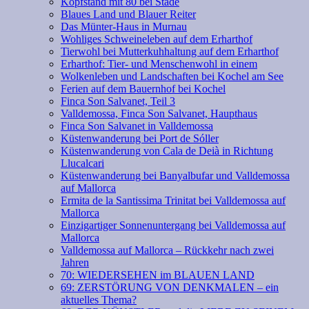
Kopfstand mit 80 bei Stade
Blaues Land und Blauer Reiter
Das Münter-Haus in Murnau
Wohliges Schweineleben auf dem Erharthof
Tierwohl bei Mutterkuhhaltung auf dem Erharthof
Erharthof: Tier- und Menschenwohl in einem
Wolkenleben und Landschaften bei Kochel am See
Ferien auf dem Bauernhof bei Kochel
Finca Son Salvanet, Teil 3
Valldemossa, Finca Son Salvanet, Haupthaus
Finca Son Salvanet in Valldemossa
Küstenwanderung bei Port de Sóller
Küstenwanderung von Cala de Deià in Richtung
Llucalcari
Küstenwanderung bei Banyalbufar und Valldemossa
auf Mallorca
Ermita de la Santissima Trinitat bei Valldemossa auf
Mallorca
Einzigartiger Sonnenuntergang bei Valldemossa auf
Mallorca
Valldemossa auf Mallorca – Rückkehr nach zwei
Jahren
70: WIEDERSEHEN im BLAUEN LAND
69: ZERSTÖRUNG VON DENKMALEN – ein
aktuelles Thema?