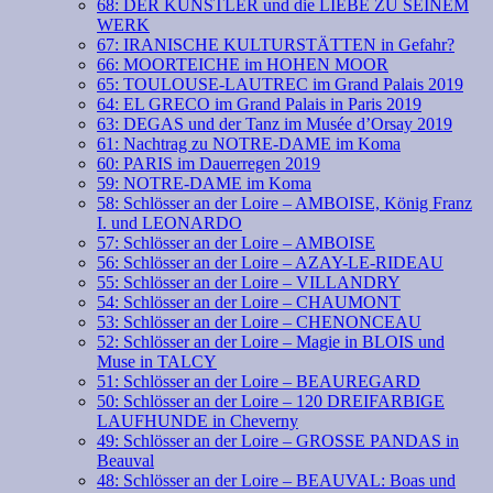
68: DER KÜNSTLER und die LIEBE ZU SEINEM
WERK
67: IRANISCHE KULTURSTÄTTEN in Gefahr?
66: MOORTEICHE im HOHEN MOOR
65: TOULOUSE-LAUTREC im Grand Palais 2019
64: EL GRECO im Grand Palais in Paris 2019
63: DEGAS und der Tanz im Musée d’Orsay 2019
61: Nachtrag zu NOTRE-DAME im Koma
60: PARIS im Dauerregen 2019
59: NOTRE-DAME im Koma
58: Schlösser an der Loire – AMBOISE, König Franz
I. und LEONARDO
57: Schlösser an der Loire – AMBOISE
56: Schlösser an der Loire – AZAY-LE-RIDEAU
55: Schlösser an der Loire – VILLANDRY
54: Schlösser an der Loire – CHAUMONT
53: Schlösser an der Loire – CHENONCEAU
52: Schlösser an der Loire – Magie in BLOIS und
Muse in TALCY
51: Schlösser an der Loire – BEAUREGARD
50: Schlösser an der Loire – 120 DREIFARBIGE
LAUFHUNDE in Cheverny
49: Schlösser an der Loire – GROSSE PANDAS in
Beauval
48: Schlösser an der Loire – BEAUVAL: Boas und