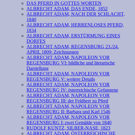
DAS PFERD IN GOTTES WORTEN
ALBRECHT ADAM, DAS ENDE, 1852
ALBRECHT ADAM, NACH DER SCHLACHT,
1840
ALBRECHT ADAM, HERRENLOSES PFERD,
1834
ALBRECHT ADAM, ERSTÜRMUNG EINES
DORFES
ALBRECHT ADAM, REGENSBURG 23./24.
APRIL 1809: Zeichnungen
ALBRECHT ADAM, NAPOLEON VOR
REGENSBURG VI: bildliche und literarische
Darstellung
ALBRECHT ADAM, NAPOLEON VOR
REGENSBURG V: weitere Details
ALBRECHT ADAM, NAPOLEON VOR
REGENSBURG IV: österreichische Gefangene
ALBRECHT ADAM, NAPOLEON VOR
REGENSBURG III: der Feldherr zu Pferd
ALBRECHT ADAM, NAPOLEON VOR
REGENSBURG II: Barbara und Karl 1546
ALBRECHT ADAM, NAPOLEON VOR
REGENSBURG I: zwei Gemälde von 1840
RUDOLF KUNTZ, SILBER-NASE, 1823
ALBRECHT ADAM, ÖSTERREICHISCHE