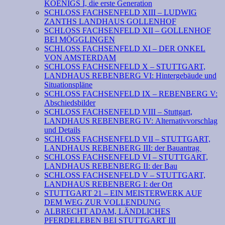
KOENIGS I, die erste Generation
SCHLOSS FACHSENFELD XIII – LUDWIG
ZANTHS LANDHAUS GOLLENHOF
SCHLOSS FACHSENFELD XII – GOLLENHOF
BEI MÖGGLINGEN
SCHLOSS FACHSENFELD XI – DER ONKEL
VON AMSTERDAM
SCHLOSS FACHSENFELD X – STUTTGART,
LANDHAUS REBENBERG VI: Hintergebäude und
Situationspläne
SCHLOSS FACHSENFELD IX – REBENBERG V:
Abschiedsbilder
SCHLOSS FACHSENFELD VIII – Stuttgart,
LANDHAUS REBENBERG IV: Alternativvorschlag
und Details
SCHLOSS FACHSENFELD VII – STUTTGART,
LANDHAUS REBENBERG III: der Bauantrag
SCHLOSS FACHSENFELD VI – STUTTGART,
LANDHAUS REBENBERG II: der Bau
SCHLOSS FACHSENFELD V – STUTTGART,
LANDHAUS REBENBERG I: der Ort
STUTTGART 21 – EIN MEISTERWERK AUF
DEM WEG ZUR VOLLENDUNG
ALBRECHT ADAM, LÄNDLICHES
PFERDELEBEN BEI STUTTGART III