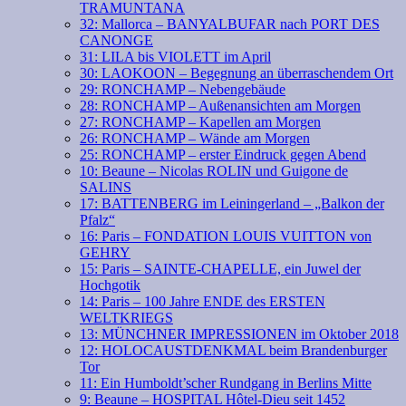
TRAMUNTANA
32: Mallorca – BANYALBUFAR nach PORT DES
CANONGE
31: LILA bis VIOLETT im April
30: LAOKOON – Begegnung an überraschendem Ort
29: RONCHAMP – Nebengebäude
28: RONCHAMP – Außenansichten am Morgen
27: RONCHAMP – Kapellen am Morgen
26: RONCHAMP – Wände am Morgen
25: RONCHAMP – erster Eindruck gegen Abend
10: Beaune – Nicolas ROLIN und Guigone de
SALINS
17: BATTENBERG im Leiningerland – „Balkon der
Pfalz“
16: Paris – FONDATION LOUIS VUITTON von
GEHRY
15: Paris – SAINTE-CHAPELLE, ein Juwel der
Hochgotik
14: Paris – 100 Jahre ENDE des ERSTEN
WELTKRIEGS
13: MÜNCHNER IMPRESSIONEN im Oktober 2018
12: HOLOCAUSTDENKMAL beim Brandenburger
Tor
11: Ein Humboldt’scher Rundgang in Berlins Mitte
9: Beaune – HOSPITAL Hôtel-Dieu seit 1452