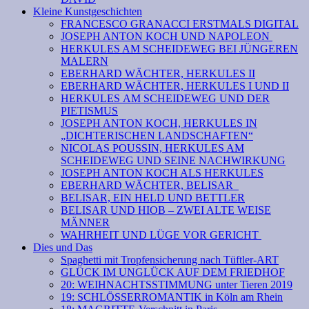
Kleine Kunstgeschichten
FRANCESCO GRANACCI ERSTMALS DIGITAL
JOSEPH ANTON KOCH UND NAPOLEON
HERKULES AM SCHEIDEWEG BEI JÜNGEREN
MALERN
EBERHARD WÄCHTER, HERKULES II
EBERHARD WÄCHTER, HERKULES I UND II
HERKULES AM SCHEIDEWEG UND DER
PIETISMUS
JOSEPH ANTON KOCH, HERKULES IN
„DICHTERISCHEN LANDSCHAFTEN“
NICOLAS POUSSIN, HERKULES AM
SCHEIDEWEG UND SEINE NACHWIRKUNG
JOSEPH ANTON KOCH ALS HERKULES
EBERHARD WÄCHTER, BELISAR
BELISAR, EIN HELD UND BETTLER
BELISAR UND HIOB – ZWEI ALTE WEISE
MÄNNER
WAHRHEIT UND LÜGE VOR GERICHT
Dies und Das
Spaghetti mit Tropfensicherung nach Tüftler-ART
GLÜCK IM UNGLÜCK AUF DEM FRIEDHOF
20: WEIHNACHTSSTIMMUNG unter Tieren 2019
19: SCHLÖSSERROMANTIK in Köln am Rhein