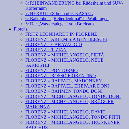
8: RHEINWANDERUNG bei Rüdesheim und SUV-
Kofferraum
7: HERKULES hoch über KASSEL
6: Balkenhols „Reiterdenkmal“ in Waiblingen
5: Der „Wasserspiegel“ von Bordeaux
Florenz
FRITZ LEONHARDT IN FLORENZ
FLORENZ – ARTEMISIA GENTILESCHI
FLORENZ – CARAVAGGIO
FLORENZ – TIZIAN
FLORENZ – MICHELANGELO, PIETÀ
FLORENZ – MICHELANGELO, NEUE
SAKRISTEI
FLORENZ – PONTORMO
FLORENZ – ROSSO FIORENTINO
FLORENZ – RAFFAEL, MADONNEN
FLORENZ – RAFFAEL, EHEPAAR DONI
FLORENZ – RAHMEN TONDO DONI
FLORENZ – MICHELANGELO, TONDO DONI
FLORENZ – MICHELANGELO, BRÜGGER
MADONNA
FLORENZ – MICHELANGELO, DAVID
FLORENZ – MICHELANGELO, TONDO PITTI
FLORENZ – MICHELANGELO, TRUNKENER
BACCHUS