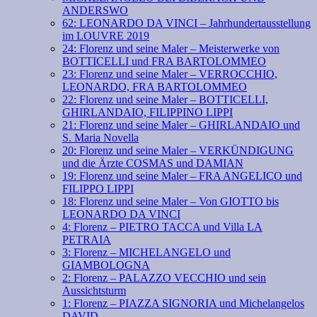
ANDERSWO
62: LEONARDO DA VINCI – Jahrhundertausstellung
im LOUVRE 2019
24: Florenz und seine Maler – Meisterwerke von
BOTTICELLI und FRA BARTOLOMMEO
23: Florenz und seine Maler – VERROCCHIO,
LEONARDO, FRA BARTOLOMMEO
22: Florenz und seine Maler – BOTTICELLI,
GHIRLANDAIO, FILIPPINO LIPPI
21: Florenz und seine Maler – GHIRLANDAIO und
S. Maria Novella
20: Florenz und seine Maler – VERKÜNDIGUNG
und die Ärzte COSMAS und DAMIAN
19: Florenz und seine Maler – FRA ANGELICO und
FILIPPO LIPPI
18: Florenz und seine Maler – Von GIOTTO bis
LEONARDO DA VINCI
4: Florenz – PIETRO TACCA und Villa LA
PETRAIA
3: Florenz – MICHELANGELO und
GIAMBOLOGNA
2: Florenz – PALAZZO VECCHIO und sein
Aussichtsturm
1: Florenz – PIAZZA SIGNORIA und Michelangelos
DAVID