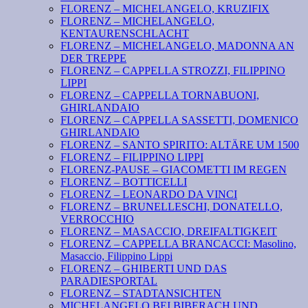
FLORENZ – MICHELANGELO, KRUZIFIX
FLORENZ – MICHELANGELO,
KENTAURENSCHLACHT
FLORENZ – MICHELANGELO, MADONNA AN
DER TREPPE
FLORENZ – CAPPELLA STROZZI, FILIPPINO
LIPPI
FLORENZ – CAPPELLA TORNABUONI,
GHIRLANDAIO
FLORENZ – CAPPELLA SASSETTI, DOMENICO
GHIRLANDAIO
FLORENZ – SANTO SPIRITO: ALTÄRE UM 1500
FLORENZ – FILIPPINO LIPPI
FLORENZ-PAUSE – GIACOMETTI IM REGEN
FLORENZ – BOTTICELLI
FLORENZ – LEONARDO DA VINCI
FLORENZ – BRUNELLESCHI, DONATELLO,
VERROCCHIO
FLORENZ – MASACCIO, DREIFALTIGKEIT
FLORENZ – CAPPELLA BRANCACCI: Masolino,
Masaccio, Filippino Lippi
FLORENZ – GHIBERTI UND DAS
PARADIESPORTAL
FLORENZ – STADTANSICHTEN
MICHELANGELO BEI BIBERACH UND