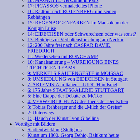
18: MAGRITTE-Verschnitt in Paris
17: PICASSOS vermaledeites iPhone
16: Radtour nach ROTENBERG und seinen
Rebhängen
15: REGENBOGENFARBEN im Mausoleum der
Königin Luise
14: EIDECHSEN oder Schwurechsen oder was sonst?
13: Beiträge zur Verhaltensforschung am Neckar
12: 200 Jahre frei nach CASPAR DAVID
FRIEDRICH
11: Wiedersehen mit RONCHAMP
10: Kanalsanierung – WÜRDIGUNG EINES
TÜCHTIGEN TEAMS
9: MERKELS RAUTENGESTE in MOISSAC
8: UMSIEDLUNG von EIDECHSEN in Stuttgart
7: ARTEMISIA in Italien – JUDITH in Israel
6: 175 Jahre STAATSGALERIE STUTTGART
5: Eine Etappe der Debatte zu MeToo
4: VERWEIBLICHUNG des Lieds der Deutschen
3: Tobias Rehberger und die „Milch der Greise“
2: Unterwegs
1: „Hauch der Kunst“ von Gibellina
Vorträge mit Bildern
Stadtentwicklung Stuttgarts
Kunst um 1800, Georg Dehio, Baltikum heute