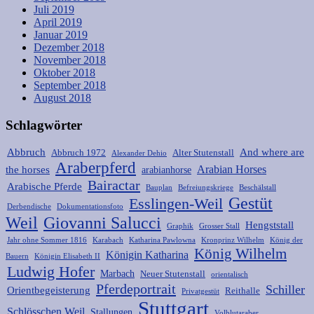
Juli 2019
April 2019
Januar 2019
Dezember 2018
November 2018
Oktober 2018
September 2018
August 2018
Schlagwörter
Abbruch
And where are
Abbruch 1972
Alter Stutenstall
Alexander Dehio
Araberpferd
Arabian Horses
the horses
arabianhorse
Bairactar
Arabische Pferde
Bauplan
Befreiungskriege
Beschälstall
Gestüt
Esslingen-Weil
Derbendische
Dokumentationsfoto
Weil
Giovanni Salucci
Hengststall
Graphik
Grosser Stall
Jahr ohne Sommer 1816
Karabach
Katharina Pawlowna
Kronprinz Wilhelm
König der
König Wilhelm
Königin Katharina
Bauern
Königin Elisabeth II
Ludwig Hofer
Marbach
Neuer Stutenstall
orientalisch
Pferdeportrait
Schiller
Orientbegeisterung
Reithalle
Privatgestüt
Stuttgart
Schlösschen Weil
Stallungen
Volblutaraber