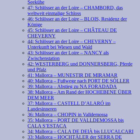
Seekühe
47: Schlösser an der Loire – CHAMBORD, das
weltweit einmalige Schloss
46: Schlösser an der Loire – BLOIS, Residenz der
Könige
45: Schlösser an der Loire – CHÂTEAU DE
CHEVERNY
44: Schlösser an der Loire – CHEVERNY –
Unterkunft bei Wiesen und Wald
43: Schlösser an der Loire – NANCY als
Zwischenstation
42: WESTERBERG und DONNERSBERG, Pferde
und Pfalz
41: Mallorca – MUNESTIR DE MIRAMAR
40: Mallorca – Fußwege nach PORT DE SÓLLER
39: Mallorca – Abstieg zu NA FORADADA
38: Mallorca – Am Rand der HOCHEBENE ÜBER
DEM MEER
37: Mallorca – CASTELL D’ALARÓ im
Landesinneren
36: Mallorca – CHOPIN in Valldemossa
35: Mallorca – PORT DE VALLDEMOSSA bis
CALA S’ESTACA
34: Mallorca – CALA DE DEIÀ bis LLUCALCARI
33: Mallorca – HOCHTÄLER der SERRA DE