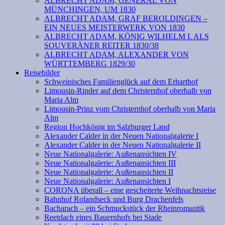
ALBRECHT ADAM, GENERAL VON
MÜNCHINGEN, UM 1830
ALBRECHT ADAM, GRAF BEROLDINGEN –
EIN NEUES MEISTERWERK VON 1830
ALBRECHT ADAM, KÖNIG WILHELM I. ALS
SOUVERÄNER REITER 1830/38
ALBRECHT ADAM, ALEXANDER VON
WÜRTTEMBERG 1829/30
Reisebilder
Schweinisches Familienglück auf dem Erharthof
Limousin-Rinder auf dem Christernhof oberhalb von
Maria Alm
Limousin-Prinz vom Christernhof oberhalb von Maria
Alm
Region Hochkönig im Salzburger Land
Alexander Calder in der Neuen Nationalgalerie I
Alexander Calder in der Neuen Nationalgalerie II
Neue Nationalgalerie: Außenansichten IV
Neue Nationalgalerie: Außenansichten III
Neue Nationalgalerie: Außenansichten II
Neue Nationalgalerie: Außenansichten I
CORONA überall – eine gescheiterte Weihnachtsreise
Bahnhof Rolandseck und Burg Drachenfels
Bacharach – ein Schmuckstück der Rheinromantik
Reetdach eines Bauernhofs bei Stade