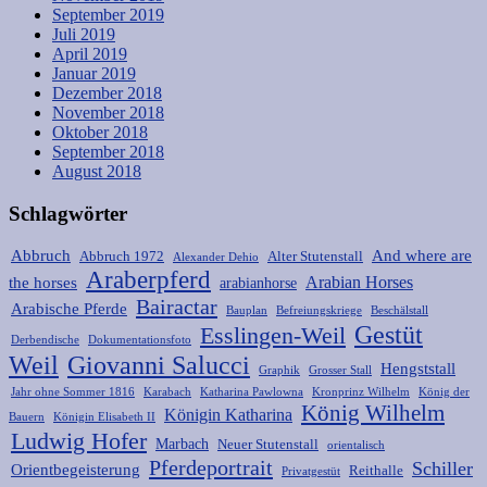
September 2019
Juli 2019
April 2019
Januar 2019
Dezember 2018
November 2018
Oktober 2018
September 2018
August 2018
Schlagwörter
Abbruch
And where are
Abbruch 1972
Alter Stutenstall
Alexander Dehio
Araberpferd
Arabian Horses
the horses
arabianhorse
Bairactar
Arabische Pferde
Bauplan
Befreiungskriege
Beschälstall
Gestüt
Esslingen-Weil
Derbendische
Dokumentationsfoto
Weil
Giovanni Salucci
Hengststall
Graphik
Grosser Stall
Jahr ohne Sommer 1816
Karabach
Katharina Pawlowna
Kronprinz Wilhelm
König der
König Wilhelm
Königin Katharina
Bauern
Königin Elisabeth II
Ludwig Hofer
Marbach
Neuer Stutenstall
orientalisch
Pferdeportrait
Schiller
Orientbegeisterung
Reithalle
Privatgestüt