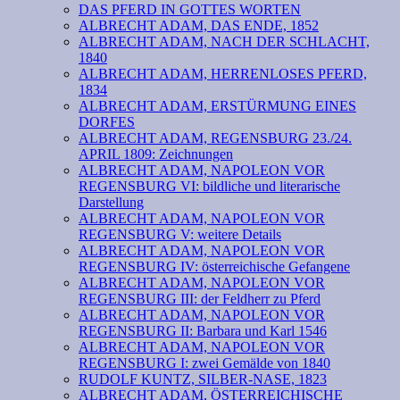
DAS PFERD IN GOTTES WORTEN
ALBRECHT ADAM, DAS ENDE, 1852
ALBRECHT ADAM, NACH DER SCHLACHT,
1840
ALBRECHT ADAM, HERRENLOSES PFERD,
1834
ALBRECHT ADAM, ERSTÜRMUNG EINES
DORFES
ALBRECHT ADAM, REGENSBURG 23./24.
APRIL 1809: Zeichnungen
ALBRECHT ADAM, NAPOLEON VOR
REGENSBURG VI: bildliche und literarische
Darstellung
ALBRECHT ADAM, NAPOLEON VOR
REGENSBURG V: weitere Details
ALBRECHT ADAM, NAPOLEON VOR
REGENSBURG IV: österreichische Gefangene
ALBRECHT ADAM, NAPOLEON VOR
REGENSBURG III: der Feldherr zu Pferd
ALBRECHT ADAM, NAPOLEON VOR
REGENSBURG II: Barbara und Karl 1546
ALBRECHT ADAM, NAPOLEON VOR
REGENSBURG I: zwei Gemälde von 1840
RUDOLF KUNTZ, SILBER-NASE, 1823
ALBRECHT ADAM, ÖSTERREICHISCHE