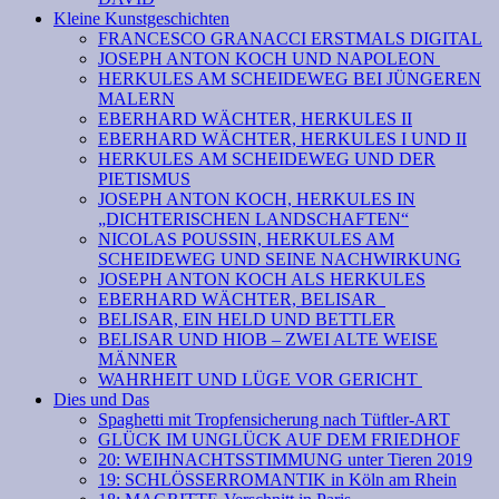
Kleine Kunstgeschichten
FRANCESCO GRANACCI ERSTMALS DIGITAL
JOSEPH ANTON KOCH UND NAPOLEON
HERKULES AM SCHEIDEWEG BEI JÜNGEREN
MALERN
EBERHARD WÄCHTER, HERKULES II
EBERHARD WÄCHTER, HERKULES I UND II
HERKULES AM SCHEIDEWEG UND DER
PIETISMUS
JOSEPH ANTON KOCH, HERKULES IN
„DICHTERISCHEN LANDSCHAFTEN“
NICOLAS POUSSIN, HERKULES AM
SCHEIDEWEG UND SEINE NACHWIRKUNG
JOSEPH ANTON KOCH ALS HERKULES
EBERHARD WÄCHTER, BELISAR
BELISAR, EIN HELD UND BETTLER
BELISAR UND HIOB – ZWEI ALTE WEISE
MÄNNER
WAHRHEIT UND LÜGE VOR GERICHT
Dies und Das
Spaghetti mit Tropfensicherung nach Tüftler-ART
GLÜCK IM UNGLÜCK AUF DEM FRIEDHOF
20: WEIHNACHTSSTIMMUNG unter Tieren 2019
19: SCHLÖSSERROMANTIK in Köln am Rhein