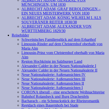
ALBRECHT ADAM, GENERAL VON
MÜNCHINGEN, UM 1830
ALBRECHT ADAM, GRAF BEROLDINGEN –
EIN NEUES MEISTERWERK VON 1830
ALBRECHT ADAM, KÖNIG WILHELM I. ALS
SOUVERÄNER REITER 1830/38
ALBRECHT ADAM, ALEXANDER VON
WÜRTTEMBERG 1829/30
Reisebilder
Schweinisches Familienglück auf dem Erharthof
Limousin-Rinder auf dem Christernhof oberhalb von
Maria Alm
Limousin-Prinz vom Christernhof oberhalb von Maria
Alm
Region Hochkönig im Salzburger Land
Alexander Calder in der Neuen Nationalgalerie I
Alexander Calder in der Neuen Nationalgalerie II
Neue Nationalgalerie: Außenansichten IV
Neue Nationalgalerie: Außenansichten III
Neue Nationalgalerie: Außenansichten II
Neue Nationalgalerie: Außenansichten I
CORONA überall – eine gescheiterte Weihnachtsreise
Bahnhof Rolandseck und Burg Drachenfels
Bacharach – ein Schmuckstück der Rheinromantik
Reetdach eines Bauernhofs bei Stade