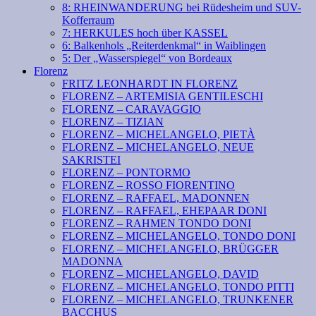
8: RHEINWANDERUNG bei Rüdesheim und SUV-
Kofferraum
7: HERKULES hoch über KASSEL
6: Balkenhols „Reiterdenkmal“ in Waiblingen
5: Der „Wasserspiegel“ von Bordeaux
Florenz
FRITZ LEONHARDT IN FLORENZ
FLORENZ – ARTEMISIA GENTILESCHI
FLORENZ – CARAVAGGIO
FLORENZ – TIZIAN
FLORENZ – MICHELANGELO, PIETÀ
FLORENZ – MICHELANGELO, NEUE
SAKRISTEI
FLORENZ – PONTORMO
FLORENZ – ROSSO FIORENTINO
FLORENZ – RAFFAEL, MADONNEN
FLORENZ – RAFFAEL, EHEPAAR DONI
FLORENZ – RAHMEN TONDO DONI
FLORENZ – MICHELANGELO, TONDO DONI
FLORENZ – MICHELANGELO, BRÜGGER
MADONNA
FLORENZ – MICHELANGELO, DAVID
FLORENZ – MICHELANGELO, TONDO PITTI
FLORENZ – MICHELANGELO, TRUNKENER
BACCHUS