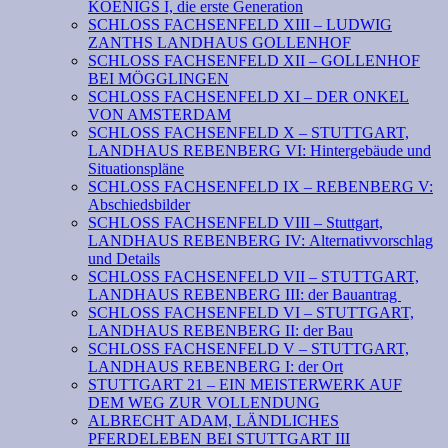
KOENIGS I, die erste Generation
SCHLOSS FACHSENFELD XIII – LUDWIG
ZANTHS LANDHAUS GOLLENHOF
SCHLOSS FACHSENFELD XII – GOLLENHOF
BEI MÖGGLINGEN
SCHLOSS FACHSENFELD XI – DER ONKEL
VON AMSTERDAM
SCHLOSS FACHSENFELD X – STUTTGART,
LANDHAUS REBENBERG VI: Hintergebäude und
Situationspläne
SCHLOSS FACHSENFELD IX – REBENBERG V:
Abschiedsbilder
SCHLOSS FACHSENFELD VIII – Stuttgart,
LANDHAUS REBENBERG IV: Alternativvorschlag
und Details
SCHLOSS FACHSENFELD VII – STUTTGART,
LANDHAUS REBENBERG III: der Bauantrag
SCHLOSS FACHSENFELD VI – STUTTGART,
LANDHAUS REBENBERG II: der Bau
SCHLOSS FACHSENFELD V – STUTTGART,
LANDHAUS REBENBERG I: der Ort
STUTTGART 21 – EIN MEISTERWERK AUF
DEM WEG ZUR VOLLENDUNG
ALBRECHT ADAM, LÄNDLICHES
PFERDELEBEN BEI STUTTGART III