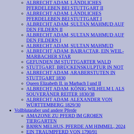
ALBRECHT ADAM, LÄNDLICHES
PFERDELEBEN BEI STUTTGART II
ALBRECHT ADAM, LÄNDLICHES
PFERDELEBEN BEI STUTTGART I
ALBRECHT ADAM, SULTAN MAHMUD AUF
DEN FILDERN II
ALBRECHT ADAM, SULTAN MAHMUD AUF
DEN FILDERN I
ALBRECHT ADAM, SULTAN MAHMUD
ALBRECHT ADAM, BAIRACTAR, EIN WEIL-
MARBACHER STAR
GEFUNDEN IM STUTTGARTER WALD
STUTTGART, BRÜCKENSKULPTUR IN NOT
ALBRECHT ADAM, ARABERSTUTEN IN
STUTTGART 1830
Queen Elizabeth II. in Marbach I und II
ALBRECHT ADAM, KÖNIG WILHELM I. ALS
SOUVERÄNER REITER 1830/38
ALBRECHT ADAM, ALEXANDER VON
WÜRTTEMBERG 1829/30
Vollblutaraber und andere Pferde
AMAZONE ZU PFERD IM GROßEN
TIERGARTEN
BJØRN MELHUS, PFERDE AM HIMMEL, 2024
EIN TRAUMPFERD VON 1790/91