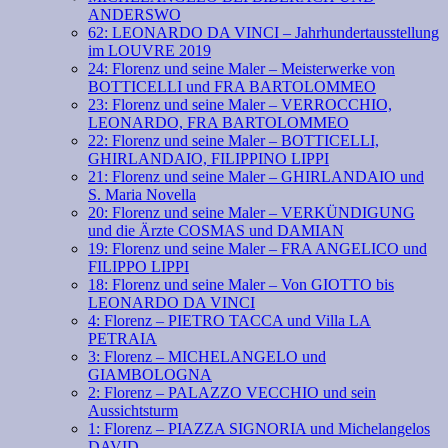
ANDERSWO
62: LEONARDO DA VINCI – Jahrhundertausstellung
im LOUVRE 2019
24: Florenz und seine Maler – Meisterwerke von
BOTTICELLI und FRA BARTOLOMMEO
23: Florenz und seine Maler – VERROCCHIO,
LEONARDO, FRA BARTOLOMMEO
22: Florenz und seine Maler – BOTTICELLI,
GHIRLANDAIO, FILIPPINO LIPPI
21: Florenz und seine Maler – GHIRLANDAIO und
S. Maria Novella
20: Florenz und seine Maler – VERKÜNDIGUNG
und die Ärzte COSMAS und DAMIAN
19: Florenz und seine Maler – FRA ANGELICO und
FILIPPO LIPPI
18: Florenz und seine Maler – Von GIOTTO bis
LEONARDO DA VINCI
4: Florenz – PIETRO TACCA und Villa LA
PETRAIA
3: Florenz – MICHELANGELO und
GIAMBOLOGNA
2: Florenz – PALAZZO VECCHIO und sein
Aussichtsturm
1: Florenz – PIAZZA SIGNORIA und Michelangelos
DAVID