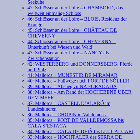
Seekühe
47: Schlösser an der Loire – CHAMBORD, das
weltweit einmalige Schloss
46: Schlösser an der Loire – BLOIS, Residenz der
Könige
45: Schlösser an der Loire – CHÂTEAU DE
CHEVERNY
44: Schlösser an der Loire – CHEVERNY –
Unterkunft bei Wiesen und Wald
43: Schlösser an der Loire – NANCY als
Zwischenstation
42: WESTERBERG und DONNERSBERG, Pferde
und Pfalz
41: Mallorca – MUNESTIR DE MIRAMAR
40: Mallorca – Fußwege nach PORT DE SÓLLER
39: Mallorca – Abstieg zu NA FORADADA
38: Mallorca – Am Rand der HOCHEBENE ÜBER
DEM MEER
37: Mallorca – CASTELL D’ALARÓ im
Landesinneren
36: Mallorca – CHOPIN in Valldemossa
35: Mallorca – PORT DE VALLDEMOSSA bis
CALA S’ESTACA
34: Mallorca – CALA DE DEIÀ bis LLUCALCARI
33: Mallorca – HOCHTÄLER der SERRA DE