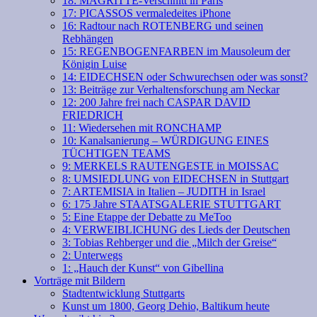
18: MAGRITTE-Verschnitt in Paris
17: PICASSOS vermaledeites iPhone
16: Radtour nach ROTENBERG und seinen
Rebhängen
15: REGENBOGENFARBEN im Mausoleum der
Königin Luise
14: EIDECHSEN oder Schwurechsen oder was sonst?
13: Beiträge zur Verhaltensforschung am Neckar
12: 200 Jahre frei nach CASPAR DAVID
FRIEDRICH
11: Wiedersehen mit RONCHAMP
10: Kanalsanierung – WÜRDIGUNG EINES
TÜCHTIGEN TEAMS
9: MERKELS RAUTENGESTE in MOISSAC
8: UMSIEDLUNG von EIDECHSEN in Stuttgart
7: ARTEMISIA in Italien – JUDITH in Israel
6: 175 Jahre STAATSGALERIE STUTTGART
5: Eine Etappe der Debatte zu MeToo
4: VERWEIBLICHUNG des Lieds der Deutschen
3: Tobias Rehberger und die „Milch der Greise“
2: Unterwegs
1: „Hauch der Kunst“ von Gibellina
Vorträge mit Bildern
Stadtentwicklung Stuttgarts
Kunst um 1800, Georg Dehio, Baltikum heute