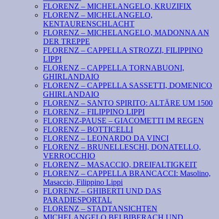
FLORENZ – MICHELANGELO, KRUZIFIX
FLORENZ – MICHELANGELO,
KENTAURENSCHLACHT
FLORENZ – MICHELANGELO, MADONNA AN
DER TREPPE
FLORENZ – CAPPELLA STROZZI, FILIPPINO
LIPPI
FLORENZ – CAPPELLA TORNABUONI,
GHIRLANDAIO
FLORENZ – CAPPELLA SASSETTI, DOMENICO
GHIRLANDAIO
FLORENZ – SANTO SPIRITO: ALTÄRE UM 1500
FLORENZ – FILIPPINO LIPPI
FLORENZ-PAUSE – GIACOMETTI IM REGEN
FLORENZ – BOTTICELLI
FLORENZ – LEONARDO DA VINCI
FLORENZ – BRUNELLESCHI, DONATELLO,
VERROCCHIO
FLORENZ – MASACCIO, DREIFALTIGKEIT
FLORENZ – CAPPELLA BRANCACCI: Masolino,
Masaccio, Filippino Lippi
FLORENZ – GHIBERTI UND DAS
PARADIESPORTAL
FLORENZ – STADTANSICHTEN
MICHELANGELO BEI BIBERACH UND