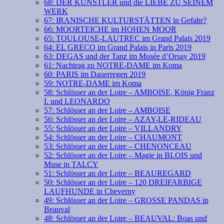
68: DER KÜNSTLER und die LIEBE ZU SEINEM
WERK
67: IRANISCHE KULTURSTÄTTEN in Gefahr?
66: MOORTEICHE im HOHEN MOOR
65: TOULOUSE-LAUTREC im Grand Palais 2019
64: EL GRECO im Grand Palais in Paris 2019
63: DEGAS und der Tanz im Musée d’Orsay 2019
61: Nachtrag zu NOTRE-DAME im Koma
60: PARIS im Dauerregen 2019
59: NOTRE-DAME im Koma
58: Schlösser an der Loire – AMBOISE, König Franz
I. und LEONARDO
57: Schlösser an der Loire – AMBOISE
56: Schlösser an der Loire – AZAY-LE-RIDEAU
55: Schlösser an der Loire – VILLANDRY
54: Schlösser an der Loire – CHAUMONT
53: Schlösser an der Loire – CHENONCEAU
52: Schlösser an der Loire – Magie in BLOIS und
Muse in TALCY
51: Schlösser an der Loire – BEAUREGARD
50: Schlösser an der Loire – 120 DREIFARBIGE
LAUFHUNDE in Cheverny
49: Schlösser an der Loire – GROSSE PANDAS in
Beauval
48: Schlösser an der Loire – BEAUVAL: Boas und