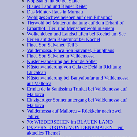
Kopfstand mit 80 bei Stade
Blaues Land und Blauer Reiter
Das Münter-Haus in Murnau
Wohliges Schweineleben auf dem Erharthof
Tierwohl bei Mutterkuhhaltung auf dem Erharthof
Erharthof: Tier- und Menschenwohl in einem
Wolkenleben und Landschaften bei Kochel am See
Ferien auf dem Bauernhof bei Kochel
Finca Son Salvanet, Teil 3
Valldemossa, Finca Son Salvanet, Haupthaus
Finca Son Salvanet in Valldemossa
Küstenwanderung bei Port de Sóller
Küstenwanderung von Cala de Deià in Richtung
Llucalcari
Küstenwanderung bei Banyalbufar und Valldemossa
auf Mallorca
Ermita de la Santissima Trinitat bei Valldemossa auf
Mallorca
Einzigartiger Sonnenuntergang bei Valldemossa auf
Mallorca
Valldemossa auf Mallorca – Rückkehr nach zwei
Jahren
70: WIEDERSEHEN im BLAUEN LAND
69: ZERSTÖRUNG VON DENKMALEN – ein
aktuelles Thema?