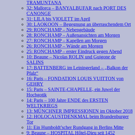
TRAMUNTANA
32: Mallorca – BANYALBUFAR nach PORT DES
CANONGE
31: LILA bis VIOLETT im April
30: LAOKOON – Begegnung an überraschendem Ort
29: RONCHAMP – Nebengebäude
28: RONCHAMP – Außenansichten am Morgen
27: RONCHAMP – Kapellen am Morgen
26: RONCHAMP – Wände am Morgen
25: RONCHAMP – erster Eindruck gegen Abend
10: Beaune – Nicolas ROLIN und Guigone de
SALINS
17: BATTENBERG im Leiningerland – „Balkon der
Pfalz“
16: Paris – FONDATION LOUIS VUITTON von
GEHRY
15: Paris – SAINTE-CHAPELLE, ein Juwel der
Hochgotik
14: Paris – 100 Jahre ENDE des ERSTEN
WELTKRIEGS
13: MÜNCHNER IMPRESSIONEN im Oktober 2018
12: HOLOCAUSTDENKMAL beim Brandenburger
Tor
11: Ein Humboldt’scher Rundgang in Berlins Mitte
9: Beaune – HOSPITAL Hôtel-Dieu seit 1452