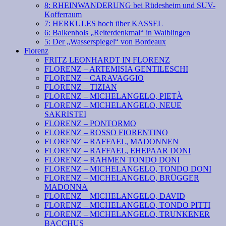
8: RHEINWANDERUNG bei Rüdesheim und SUV-
Kofferraum
7: HERKULES hoch über KASSEL
6: Balkenhols „Reiterdenkmal“ in Waiblingen
5: Der „Wasserspiegel“ von Bordeaux
Florenz
FRITZ LEONHARDT IN FLORENZ
FLORENZ – ARTEMISIA GENTILESCHI
FLORENZ – CARAVAGGIO
FLORENZ – TIZIAN
FLORENZ – MICHELANGELO, PIETÀ
FLORENZ – MICHELANGELO, NEUE
SAKRISTEI
FLORENZ – PONTORMO
FLORENZ – ROSSO FIORENTINO
FLORENZ – RAFFAEL, MADONNEN
FLORENZ – RAFFAEL, EHEPAAR DONI
FLORENZ – RAHMEN TONDO DONI
FLORENZ – MICHELANGELO, TONDO DONI
FLORENZ – MICHELANGELO, BRÜGGER
MADONNA
FLORENZ – MICHELANGELO, DAVID
FLORENZ – MICHELANGELO, TONDO PITTI
FLORENZ – MICHELANGELO, TRUNKENER
BACCHUS