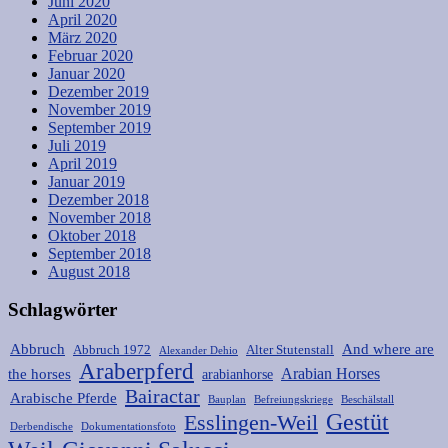
Juni 2020
April 2020
März 2020
Februar 2020
Januar 2020
Dezember 2019
November 2019
September 2019
Juli 2019
April 2019
Januar 2019
Dezember 2018
November 2018
Oktober 2018
September 2018
August 2018
Schlagwörter
Abbruch
And where are
Abbruch 1972
Alter Stutenstall
Alexander Dehio
Araberpferd
Arabian Horses
the horses
arabianhorse
Bairactar
Arabische Pferde
Bauplan
Befreiungskriege
Beschälstall
Gestüt
Esslingen-Weil
Derbendische
Dokumentationsfoto