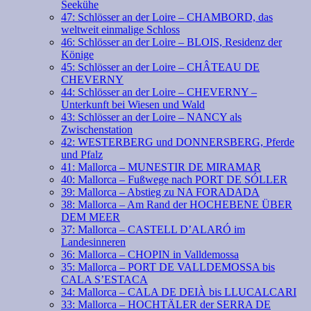
Seekühe
47: Schlösser an der Loire – CHAMBORD, das
weltweit einmalige Schloss
46: Schlösser an der Loire – BLOIS, Residenz der
Könige
45: Schlösser an der Loire – CHÂTEAU DE
CHEVERNY
44: Schlösser an der Loire – CHEVERNY –
Unterkunft bei Wiesen und Wald
43: Schlösser an der Loire – NANCY als
Zwischenstation
42: WESTERBERG und DONNERSBERG, Pferde
und Pfalz
41: Mallorca – MUNESTIR DE MIRAMAR
40: Mallorca – Fußwege nach PORT DE SÓLLER
39: Mallorca – Abstieg zu NA FORADADA
38: Mallorca – Am Rand der HOCHEBENE ÜBER
DEM MEER
37: Mallorca – CASTELL D’ALARÓ im
Landesinneren
36: Mallorca – CHOPIN in Valldemossa
35: Mallorca – PORT DE VALLDEMOSSA bis
CALA S’ESTACA
34: Mallorca – CALA DE DEIÀ bis LLUCALCARI
33: Mallorca – HOCHTÄLER der SERRA DE