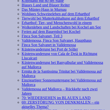
Kopfstand mit 80 bei Stade
Blaues Land und Blauer Reiter
Das Münter-Haus in Murnau
Wohliges Schweineleben auf dem Erharthof
Tierwohl bei Mutterkuhhaltung auf dem Erharthof
Erharthof: Tier- und Menschenwohl in einem
Wolkenleben und Landschaften bei Kochel am See
Ferien auf dem Bauernhof bei Kochel
Finca Son Salvanet, Teil 3
Valldemossa, Finca Son Salvanet, Haupthaus
Finca Son Salvanet in Valldemossa
Küstenwanderung bei Port de Sóller
Küstenwanderung von Cala de Deià in Richtung
Llucalcari
Küstenwanderung bei Banyalbufar und Valldemossa
auf Mallorca
Ermita de la Santissima Trinitat bei Valldemossa auf
Mallorca
Einzigartiger Sonnenuntergang bei Valldemossa auf
Mallorca
Valldemossa auf Mallorca – Rückkehr nach zwei
Jahren
70: WIEDERSEHEN im BLAUEN LAND
69: ZERSTÖRUNG VON DENKMALEN – ein
aktuelles Thema?