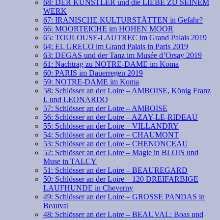
68: DER KÜNSTLER und die LIEBE ZU SEINEM
WERK
67: IRANISCHE KULTURSTÄTTEN in Gefahr?
66: MOORTEICHE im HOHEN MOOR
65: TOULOUSE-LAUTREC im Grand Palais 2019
64: EL GRECO im Grand Palais in Paris 2019
63: DEGAS und der Tanz im Musée d’Orsay 2019
61: Nachtrag zu NOTRE-DAME im Koma
60: PARIS im Dauerregen 2019
59: NOTRE-DAME im Koma
58: Schlösser an der Loire – AMBOISE, König Franz
I. und LEONARDO
57: Schlösser an der Loire – AMBOISE
56: Schlösser an der Loire – AZAY-LE-RIDEAU
55: Schlösser an der Loire – VILLANDRY
54: Schlösser an der Loire – CHAUMONT
53: Schlösser an der Loire – CHENONCEAU
52: Schlösser an der Loire – Magie in BLOIS und
Muse in TALCY
51: Schlösser an der Loire – BEAUREGARD
50: Schlösser an der Loire – 120 DREIFARBIGE
LAUFHUNDE in Cheverny
49: Schlösser an der Loire – GROSSE PANDAS in
Beauval
48: Schlösser an der Loire – BEAUVAL: Boas und