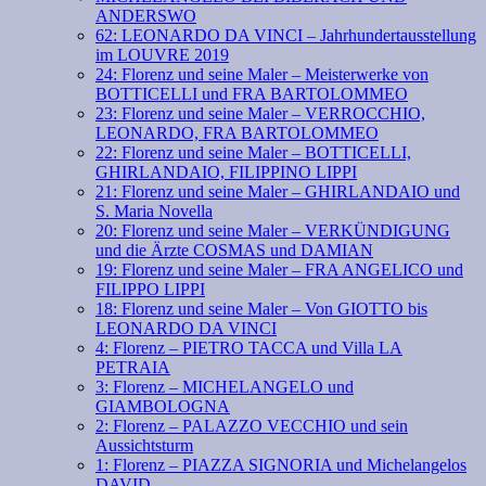
ANDERSWO
62: LEONARDO DA VINCI – Jahrhundertausstellung
im LOUVRE 2019
24: Florenz und seine Maler – Meisterwerke von
BOTTICELLI und FRA BARTOLOMMEO
23: Florenz und seine Maler – VERROCCHIO,
LEONARDO, FRA BARTOLOMMEO
22: Florenz und seine Maler – BOTTICELLI,
GHIRLANDAIO, FILIPPINO LIPPI
21: Florenz und seine Maler – GHIRLANDAIO und
S. Maria Novella
20: Florenz und seine Maler – VERKÜNDIGUNG
und die Ärzte COSMAS und DAMIAN
19: Florenz und seine Maler – FRA ANGELICO und
FILIPPO LIPPI
18: Florenz und seine Maler – Von GIOTTO bis
LEONARDO DA VINCI
4: Florenz – PIETRO TACCA und Villa LA
PETRAIA
3: Florenz – MICHELANGELO und
GIAMBOLOGNA
2: Florenz – PALAZZO VECCHIO und sein
Aussichtsturm
1: Florenz – PIAZZA SIGNORIA und Michelangelos
DAVID