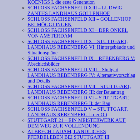
KOENIGS I, die erste Generation
SCHLOSS FACHSENFELD XIII – LUDWIG
ZANTHS LANDHAUS GOLLENHOF
SCHLOSS FACHSENFELD XII – GOLLENHOF
BEI MÖGGLINGEN
SCHLOSS FACHSENFELD XI – DER ONKEL
VON AMSTERDAM
SCHLOSS FACHSENFELD X – STUTTGART,
LANDHAUS REBENBERG VI: Hintergebäude und
Situationspläne
SCHLOSS FACHSENFELD IX – REBENBERG V:
Abschiedsbilder
SCHLOSS FACHSENFELD VIII – Stuttgart,
LANDHAUS REBENBERG IV: Alternativvorschlag
und Details
SCHLOSS FACHSENFELD VII – STUTTGART,
LANDHAUS REBENBERG III: der Bauantrag
SCHLOSS FACHSENFELD VI – STUTTGART,
LANDHAUS REBENBERG II: der Bau
SCHLOSS FACHSENFELD V – STUTTGART,
LANDHAUS REBENBERG I: der Ort
STUTTGART 21 – EIN MEISTERWERK AUF
DEM WEG ZUR VOLLENDUNG
ALBRECHT ADAM, LÄNDLICHES
PFERDELEBEN BEI STUTTGART III