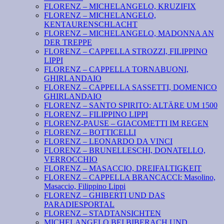
FLORENZ – MICHELANGELO, KRUZIFIX
FLORENZ – MICHELANGELO,
KENTAURENSCHLACHT
FLORENZ – MICHELANGELO, MADONNA AN
DER TREPPE
FLORENZ – CAPPELLA STROZZI, FILIPPINO
LIPPI
FLORENZ – CAPPELLA TORNABUONI,
GHIRLANDAIO
FLORENZ – CAPPELLA SASSETTI, DOMENICO
GHIRLANDAIO
FLORENZ – SANTO SPIRITO: ALTÄRE UM 1500
FLORENZ – FILIPPINO LIPPI
FLORENZ-PAUSE – GIACOMETTI IM REGEN
FLORENZ – BOTTICELLI
FLORENZ – LEONARDO DA VINCI
FLORENZ – BRUNELLESCHI, DONATELLO,
VERROCCHIO
FLORENZ – MASACCIO, DREIFALTIGKEIT
FLORENZ – CAPPELLA BRANCACCI: Masolino,
Masaccio, Filippino Lippi
FLORENZ – GHIBERTI UND DAS
PARADIESPORTAL
FLORENZ – STADTANSICHTEN
MICHELANGELO BEI BIBERACH UND