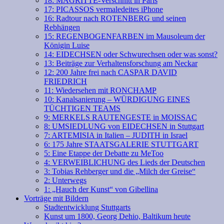
18: MAGRITTE-Verschnitt in Paris
17: PICASSOS vermaledeites iPhone
16: Radtour nach ROTENBERG und seinen
Rebhängen
15: REGENBOGENFARBEN im Mausoleum der
Königin Luise
14: EIDECHSEN oder Schwurechsen oder was sonst?
13: Beiträge zur Verhaltensforschung am Neckar
12: 200 Jahre frei nach CASPAR DAVID
FRIEDRICH
11: Wiedersehen mit RONCHAMP
10: Kanalsanierung – WÜRDIGUNG EINES
TÜCHTIGEN TEAMS
9: MERKELS RAUTENGESTE in MOISSAC
8: UMSIEDLUNG von EIDECHSEN in Stuttgart
7: ARTEMISIA in Italien – JUDITH in Israel
6: 175 Jahre STAATSGALERIE STUTTGART
5: Eine Etappe der Debatte zu MeToo
4: VERWEIBLICHUNG des Lieds der Deutschen
3: Tobias Rehberger und die „Milch der Greise“
2: Unterwegs
1: „Hauch der Kunst“ von Gibellina
Vorträge mit Bildern
Stadtentwicklung Stuttgarts
Kunst um 1800, Georg Dehio, Baltikum heute