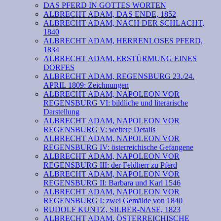
DAS PFERD IN GOTTES WORTEN
ALBRECHT ADAM, DAS ENDE, 1852
ALBRECHT ADAM, NACH DER SCHLACHT,
1840
ALBRECHT ADAM, HERRENLOSES PFERD,
1834
ALBRECHT ADAM, ERSTÜRMUNG EINES
DORFES
ALBRECHT ADAM, REGENSBURG 23./24.
APRIL 1809: Zeichnungen
ALBRECHT ADAM, NAPOLEON VOR
REGENSBURG VI: bildliche und literarische
Darstellung
ALBRECHT ADAM, NAPOLEON VOR
REGENSBURG V: weitere Details
ALBRECHT ADAM, NAPOLEON VOR
REGENSBURG IV: österreichische Gefangene
ALBRECHT ADAM, NAPOLEON VOR
REGENSBURG III: der Feldherr zu Pferd
ALBRECHT ADAM, NAPOLEON VOR
REGENSBURG II: Barbara und Karl 1546
ALBRECHT ADAM, NAPOLEON VOR
REGENSBURG I: zwei Gemälde von 1840
RUDOLF KUNTZ, SILBER-NASE, 1823
ALBRECHT ADAM, ÖSTERREICHISCHE