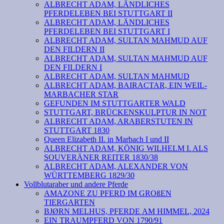
ALBRECHT ADAM, LÄNDLICHES
PFERDELEBEN BEI STUTTGART II
ALBRECHT ADAM, LÄNDLICHES
PFERDELEBEN BEI STUTTGART I
ALBRECHT ADAM, SULTAN MAHMUD AUF
DEN FILDERN II
ALBRECHT ADAM, SULTAN MAHMUD AUF
DEN FILDERN I
ALBRECHT ADAM, SULTAN MAHMUD
ALBRECHT ADAM, BAIRACTAR, EIN WEIL-
MARBACHER STAR
GEFUNDEN IM STUTTGARTER WALD
STUTTGART, BRÜCKENSKULPTUR IN NOT
ALBRECHT ADAM, ARABERSTUTEN IN
STUTTGART 1830
Queen Elizabeth II. in Marbach I und II
ALBRECHT ADAM, KÖNIG WILHELM I. ALS
SOUVERÄNER REITER 1830/38
ALBRECHT ADAM, ALEXANDER VON
WÜRTTEMBERG 1829/30
Vollblutaraber und andere Pferde
AMAZONE ZU PFERD IM GROßEN
TIERGARTEN
BJØRN MELHUS, PFERDE AM HIMMEL, 2024
EIN TRAUMPFERD VON 1790/91