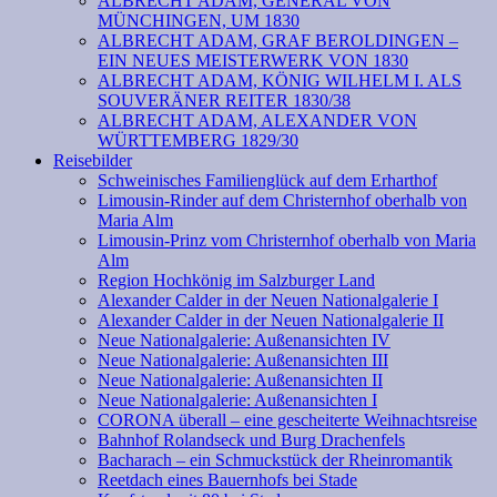
ALBRECHT ADAM, GENERAL VON
MÜNCHINGEN, UM 1830
ALBRECHT ADAM, GRAF BEROLDINGEN –
EIN NEUES MEISTERWERK VON 1830
ALBRECHT ADAM, KÖNIG WILHELM I. ALS
SOUVERÄNER REITER 1830/38
ALBRECHT ADAM, ALEXANDER VON
WÜRTTEMBERG 1829/30
Reisebilder
Schweinisches Familienglück auf dem Erharthof
Limousin-Rinder auf dem Christernhof oberhalb von
Maria Alm
Limousin-Prinz vom Christernhof oberhalb von Maria
Alm
Region Hochkönig im Salzburger Land
Alexander Calder in der Neuen Nationalgalerie I
Alexander Calder in der Neuen Nationalgalerie II
Neue Nationalgalerie: Außenansichten IV
Neue Nationalgalerie: Außenansichten III
Neue Nationalgalerie: Außenansichten II
Neue Nationalgalerie: Außenansichten I
CORONA überall – eine gescheiterte Weihnachtsreise
Bahnhof Rolandseck und Burg Drachenfels
Bacharach – ein Schmuckstück der Rheinromantik
Reetdach eines Bauernhofs bei Stade