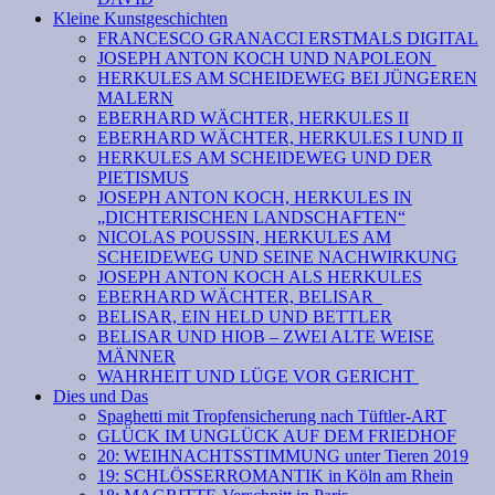
Kleine Kunstgeschichten
FRANCESCO GRANACCI ERSTMALS DIGITAL
JOSEPH ANTON KOCH UND NAPOLEON
HERKULES AM SCHEIDEWEG BEI JÜNGEREN
MALERN
EBERHARD WÄCHTER, HERKULES II
EBERHARD WÄCHTER, HERKULES I UND II
HERKULES AM SCHEIDEWEG UND DER
PIETISMUS
JOSEPH ANTON KOCH, HERKULES IN
„DICHTERISCHEN LANDSCHAFTEN“
NICOLAS POUSSIN, HERKULES AM
SCHEIDEWEG UND SEINE NACHWIRKUNG
JOSEPH ANTON KOCH ALS HERKULES
EBERHARD WÄCHTER, BELISAR
BELISAR, EIN HELD UND BETTLER
BELISAR UND HIOB – ZWEI ALTE WEISE
MÄNNER
WAHRHEIT UND LÜGE VOR GERICHT
Dies und Das
Spaghetti mit Tropfensicherung nach Tüftler-ART
GLÜCK IM UNGLÜCK AUF DEM FRIEDHOF
20: WEIHNACHTSSTIMMUNG unter Tieren 2019
19: SCHLÖSSERROMANTIK in Köln am Rhein