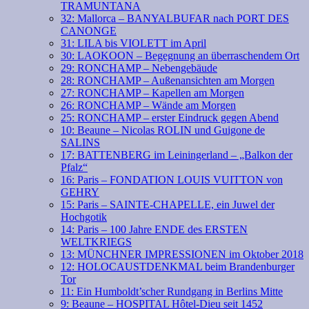
TRAMUNTANA
32: Mallorca – BANYALBUFAR nach PORT DES
CANONGE
31: LILA bis VIOLETT im April
30: LAOKOON – Begegnung an überraschendem Ort
29: RONCHAMP – Nebengebäude
28: RONCHAMP – Außenansichten am Morgen
27: RONCHAMP – Kapellen am Morgen
26: RONCHAMP – Wände am Morgen
25: RONCHAMP – erster Eindruck gegen Abend
10: Beaune – Nicolas ROLIN und Guigone de
SALINS
17: BATTENBERG im Leiningerland – „Balkon der
Pfalz“
16: Paris – FONDATION LOUIS VUITTON von
GEHRY
15: Paris – SAINTE-CHAPELLE, ein Juwel der
Hochgotik
14: Paris – 100 Jahre ENDE des ERSTEN
WELTKRIEGS
13: MÜNCHNER IMPRESSIONEN im Oktober 2018
12: HOLOCAUSTDENKMAL beim Brandenburger
Tor
11: Ein Humboldt’scher Rundgang in Berlins Mitte
9: Beaune – HOSPITAL Hôtel-Dieu seit 1452