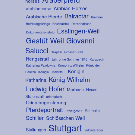
horses
Arabian Horses
arabianhorse
Bairactar
Arabische Pferde
Bauplan
Befreiungskriege
Beschälstall
Derbendische
Esslingen-Weil
Dokumentationsfoto
Gestüt Weil
Giovanni
Salucci
Graphik
Grosser Stall
Hengststall
Jahr ohne Sommer 1816
Karabach
Katharina Pawlowna
Kronprinz Wilhelm
König der
Königin
Bauern
Königin Elisabeth II
König Wilhelm
Katharina
Ludwig Hofer
Marbach
Neuer
Stutenstall
orientalisch
Orientbegeisterung
Pferdeportrait
Reithalle
Privatgestüt
Schiller
Schlösschen Weil
Stuttgart
Stallungen
Volblutaraber