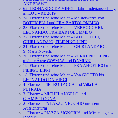
ANDERSWO
62: LEONARDO DA VINCI – Jahrhundertausstellung
im LOUVRE 2019
24: Florenz und seine Maler – Meisterwerke von
BOTTICELLI und FRA BARTOLOMMEO
23: Florenz und seine Maler – VERROCCHIO,
LEONARDO, FRA BARTOLOMMEO
22: Florenz und seine Maler – BOTTICELLI,
GHIRLANDAIO, FILIPPINO LIPPI
21: Florenz und seine Maler – GHIRLANDAIO und
S. Maria Novella
20: Florenz und seine Maler – VERKÜNDIGUNG
und die Ärzte COSMAS und DAMIAN
19: Florenz und seine Maler – FRA ANGELICO und
FILIPPO LIPPI
18: Florenz und seine Maler – Von GIOTTO bis
LEONARDO DA VINCI
4: Florenz – PIETRO TACCA und Villa LA
PETRAIA
3: Florenz – MICHELANGELO und
GIAMBOLOGNA
2: Florenz – PALAZZO VECCHIO und sein
Aussichtsturm
1: Florenz – PIAZZA SIGNORIA und Michelangelos
DAVID