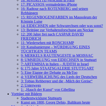
18: MAGRITTE-Verschnitt in Paris
17: PICASSOS vermaledeites iPhone
16: Radtour nach ROTENBERG und seinen
Rebhängen
15: REGENBOGENFARBEN im Mausoleum der
Königin Luise
14: EIDECHSEN oder Schwurechsen oder was sonst?
13: Beiträge zur Verhaltensforschung am Neckar
12: 200 Jahre frei nach CASPAR DAVID
FRIEDRICH
11: Wiedersehen mit RONCHAMP
10: Kanalsanierung – WÜRDIGUNG EINES
TÜCHTIGEN TEAMS
9: MERKELS RAUTENGESTE in MOISSAC
8: UMSIEDLUNG von EIDECHSEN in Stuttgart
7: ARTEMISIA in Italien – JUDITH in Israel
6: 175 Jahre STAATSGALERIE STUTTGART
5: Eine Etappe der Debatte zu MeToo
4: VERWEIBLICHUNG des Lieds der Deutschen
3: Tobias Rehberger und die „Milch der Greise“
2: Unterwegs
1: „Hauch der Kunst“ von Gibellina
Vorträge mit Bildern
Stadtentwicklung Stuttgarts
Kunst um 1800, Georg Dehio, Baltikum heute