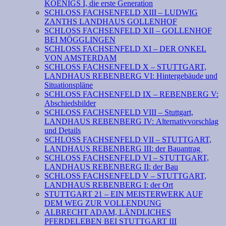
KOENIGS I, die erste Generation
SCHLOSS FACHSENFELD XIII – LUDWIG
ZANTHS LANDHAUS GOLLENHOF
SCHLOSS FACHSENFELD XII – GOLLENHOF
BEI MÖGGLINGEN
SCHLOSS FACHSENFELD XI – DER ONKEL
VON AMSTERDAM
SCHLOSS FACHSENFELD X – STUTTGART,
LANDHAUS REBENBERG VI: Hintergebäude und
Situationspläne
SCHLOSS FACHSENFELD IX – REBENBERG V:
Abschiedsbilder
SCHLOSS FACHSENFELD VIII – Stuttgart,
LANDHAUS REBENBERG IV: Alternativvorschlag
und Details
SCHLOSS FACHSENFELD VII – STUTTGART,
LANDHAUS REBENBERG III: der Bauantrag
SCHLOSS FACHSENFELD VI – STUTTGART,
LANDHAUS REBENBERG II: der Bau
SCHLOSS FACHSENFELD V – STUTTGART,
LANDHAUS REBENBERG I: der Ort
STUTTGART 21 – EIN MEISTERWERK AUF
DEM WEG ZUR VOLLENDUNG
ALBRECHT ADAM, LÄNDLICHES
PFERDELEBEN BEI STUTTGART III