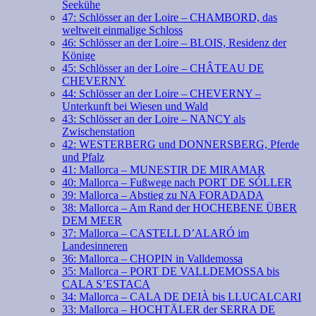
Seekühe
47: Schlösser an der Loire – CHAMBORD, das
weltweit einmalige Schloss
46: Schlösser an der Loire – BLOIS, Residenz der
Könige
45: Schlösser an der Loire – CHÂTEAU DE
CHEVERNY
44: Schlösser an der Loire – CHEVERNY –
Unterkunft bei Wiesen und Wald
43: Schlösser an der Loire – NANCY als
Zwischenstation
42: WESTERBERG und DONNERSBERG, Pferde
und Pfalz
41: Mallorca – MUNESTIR DE MIRAMAR
40: Mallorca – Fußwege nach PORT DE SÓLLER
39: Mallorca – Abstieg zu NA FORADADA
38: Mallorca – Am Rand der HOCHEBENE ÜBER
DEM MEER
37: Mallorca – CASTELL D’ALARÓ im
Landesinneren
36: Mallorca – CHOPIN in Valldemossa
35: Mallorca – PORT DE VALLDEMOSSA bis
CALA S’ESTACA
34: Mallorca – CALA DE DEIÀ bis LLUCALCARI
33: Mallorca – HOCHTÄLER der SERRA DE