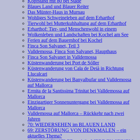
Kopfstand mit 80 bei Stade
Blaues Land und Blauer Reiter
Das Münter-Haus in Murnau
Wohliges Schweineleben auf dem Erharthof
Tierwohl bei Mutterkuhhaltung auf dem Erharthof
Erharthof: Tier- und Menschenwohl in einem
Wolkenleben und Landschaften bei Kochel am See
Ferien auf dem Bauernhof bei Kochel
Finca Son Salvanet, Teil 3
Valldemossa, Finca Son Salvanet, Haupthaus
Finca Son Salvanet in Valldemossa
Küstenwanderung bei Port de Sóller
Küstenwanderung von Cala de Deià in Richtung
Llucalcari
Küstenwanderung bei Banyalbufar und Valldemossa
auf Mallorca
Ermita de la Santissima Trinitat bei Valldemossa auf
Mallorca
Einzigartiger Sonnenuntergang bei Valldemossa auf
Mallorca
Valldemossa auf Mallorca – Rückkehr nach zwei
Jahren
70: WIEDERSEHEN im BLAUEN LAND
69: ZERSTÖRUNG VON DENKMALEN – ein
aktuelles Thema?