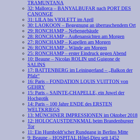
TRAMUNTANA
32: Mallorca – BANYALBUFAR nach PORT DES
CANONGE
31: LILA bis VIOLETT im April
30: LAOKOON – Begegnung an überraschendem Ort
29: RONCHAMP – Nebengebäude
28: RONCHAMP – Außenansichten am Morgen
27: RONCHAMP – Kapellen am Morgen
26: RONCHAMP – Wände am Morgen
25: RONCHAMP – erster Eindruck gegen Abend
10: Beaune – Nicolas ROLIN und Guigone de
SALINS
17: BATTENBERG im Leiningerland – „Balkon der
Pfalz“
16: Paris – FONDATION LOUIS VUITTON von
GEHRY
15: Paris – SAINTE-CHAPELLE, ein Juwel der
Hochgotik
14: Paris – 100 Jahre ENDE des ERSTEN
WELTKRIEGS
13: MÜNCHNER IMPRESSIONEN im Oktober 2018
12: HOLOCAUSTDENKMAL beim Brandenburger
Tor
11: Ein Humboldt’scher Rundgang in Berlins Mitte
9: Beaune – HOSPITAL Hôtel-Dieu seit 1452