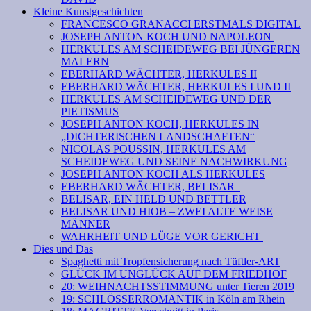
Kleine Kunstgeschichten
FRANCESCO GRANACCI ERSTMALS DIGITAL
JOSEPH ANTON KOCH UND NAPOLEON
HERKULES AM SCHEIDEWEG BEI JÜNGEREN
MALERN
EBERHARD WÄCHTER, HERKULES II
EBERHARD WÄCHTER, HERKULES I UND II
HERKULES AM SCHEIDEWEG UND DER
PIETISMUS
JOSEPH ANTON KOCH, HERKULES IN
„DICHTERISCHEN LANDSCHAFTEN“
NICOLAS POUSSIN, HERKULES AM
SCHEIDEWEG UND SEINE NACHWIRKUNG
JOSEPH ANTON KOCH ALS HERKULES
EBERHARD WÄCHTER, BELISAR
BELISAR, EIN HELD UND BETTLER
BELISAR UND HIOB – ZWEI ALTE WEISE
MÄNNER
WAHRHEIT UND LÜGE VOR GERICHT
Dies und Das
Spaghetti mit Tropfensicherung nach Tüftler-ART
GLÜCK IM UNGLÜCK AUF DEM FRIEDHOF
20: WEIHNACHTSSTIMMUNG unter Tieren 2019
19: SCHLÖSSERROMANTIK in Köln am Rhein