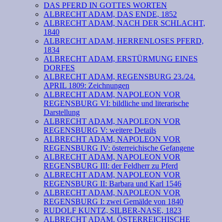
DAS PFERD IN GOTTES WORTEN
ALBRECHT ADAM, DAS ENDE, 1852
ALBRECHT ADAM, NACH DER SCHLACHT,
1840
ALBRECHT ADAM, HERRENLOSES PFERD,
1834
ALBRECHT ADAM, ERSTÜRMUNG EINES
DORFES
ALBRECHT ADAM, REGENSBURG 23./24.
APRIL 1809: Zeichnungen
ALBRECHT ADAM, NAPOLEON VOR
REGENSBURG VI: bildliche und literarische
Darstellung
ALBRECHT ADAM, NAPOLEON VOR
REGENSBURG V: weitere Details
ALBRECHT ADAM, NAPOLEON VOR
REGENSBURG IV: österreichische Gefangene
ALBRECHT ADAM, NAPOLEON VOR
REGENSBURG III: der Feldherr zu Pferd
ALBRECHT ADAM, NAPOLEON VOR
REGENSBURG II: Barbara und Karl 1546
ALBRECHT ADAM, NAPOLEON VOR
REGENSBURG I: zwei Gemälde von 1840
RUDOLF KUNTZ, SILBER-NASE, 1823
ALBRECHT ADAM, ÖSTERREICHISCHE