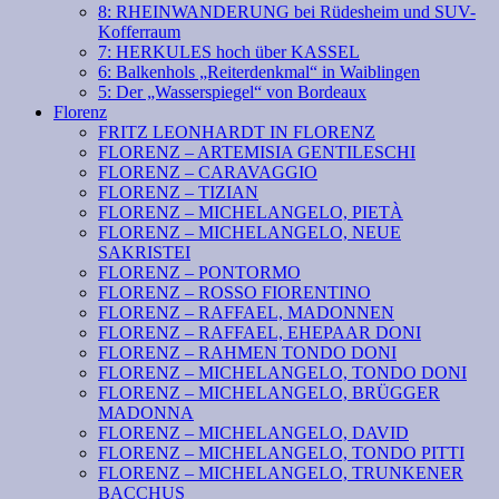
8: RHEINWANDERUNG bei Rüdesheim und SUV-
Kofferraum
7: HERKULES hoch über KASSEL
6: Balkenhols „Reiterdenkmal“ in Waiblingen
5: Der „Wasserspiegel“ von Bordeaux
Florenz
FRITZ LEONHARDT IN FLORENZ
FLORENZ – ARTEMISIA GENTILESCHI
FLORENZ – CARAVAGGIO
FLORENZ – TIZIAN
FLORENZ – MICHELANGELO, PIETÀ
FLORENZ – MICHELANGELO, NEUE
SAKRISTEI
FLORENZ – PONTORMO
FLORENZ – ROSSO FIORENTINO
FLORENZ – RAFFAEL, MADONNEN
FLORENZ – RAFFAEL, EHEPAAR DONI
FLORENZ – RAHMEN TONDO DONI
FLORENZ – MICHELANGELO, TONDO DONI
FLORENZ – MICHELANGELO, BRÜGGER
MADONNA
FLORENZ – MICHELANGELO, DAVID
FLORENZ – MICHELANGELO, TONDO PITTI
FLORENZ – MICHELANGELO, TRUNKENER
BACCHUS