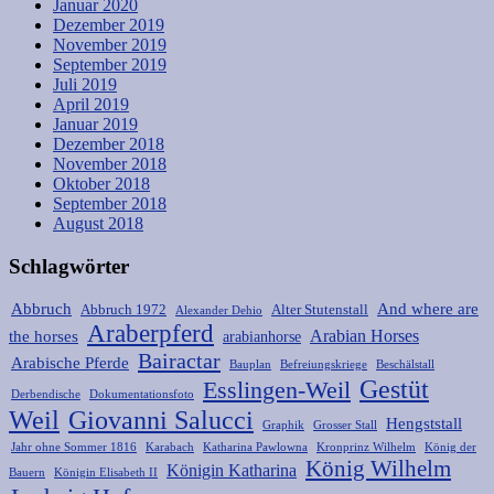
Januar 2020
Dezember 2019
November 2019
September 2019
Juli 2019
April 2019
Januar 2019
Dezember 2018
November 2018
Oktober 2018
September 2018
August 2018
Schlagwörter
Abbruch
And where are
Abbruch 1972
Alter Stutenstall
Alexander Dehio
Araberpferd
Arabian Horses
the horses
arabianhorse
Bairactar
Arabische Pferde
Bauplan
Befreiungskriege
Beschälstall
Gestüt
Esslingen-Weil
Derbendische
Dokumentationsfoto
Weil
Giovanni Salucci
Hengststall
Graphik
Grosser Stall
Jahr ohne Sommer 1816
Karabach
Katharina Pawlowna
Kronprinz Wilhelm
König der
König Wilhelm
Königin Katharina
Bauern
Königin Elisabeth II