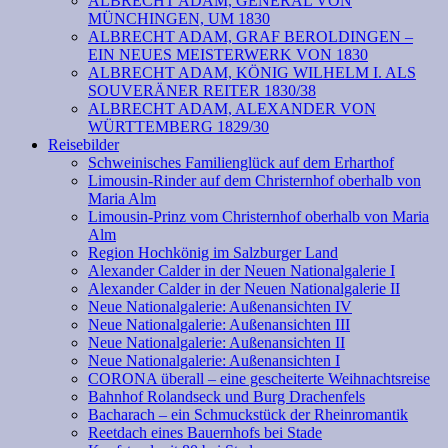
ALBRECHT ADAM, GENERAL VON
MÜNCHINGEN, UM 1830
ALBRECHT ADAM, GRAF BEROLDINGEN –
EIN NEUES MEISTERWERK VON 1830
ALBRECHT ADAM, KÖNIG WILHELM I. ALS
SOUVERÄNER REITER 1830/38
ALBRECHT ADAM, ALEXANDER VON
WÜRTTEMBERG 1829/30
Reisebilder
Schweinisches Familienglück auf dem Erharthof
Limousin-Rinder auf dem Christernhof oberhalb von
Maria Alm
Limousin-Prinz vom Christernhof oberhalb von Maria
Alm
Region Hochkönig im Salzburger Land
Alexander Calder in der Neuen Nationalgalerie I
Alexander Calder in der Neuen Nationalgalerie II
Neue Nationalgalerie: Außenansichten IV
Neue Nationalgalerie: Außenansichten III
Neue Nationalgalerie: Außenansichten II
Neue Nationalgalerie: Außenansichten I
CORONA überall – eine gescheiterte Weihnachtsreise
Bahnhof Rolandseck und Burg Drachenfels
Bacharach – ein Schmuckstück der Rheinromantik
Reetdach eines Bauernhofs bei Stade