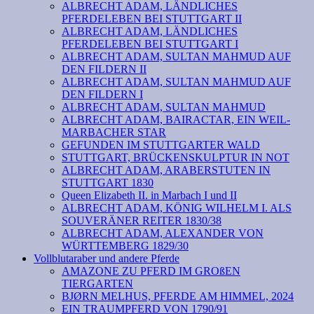
ALBRECHT ADAM, LÄNDLICHES
PFERDELEBEN BEI STUTTGART II
ALBRECHT ADAM, LÄNDLICHES
PFERDELEBEN BEI STUTTGART I
ALBRECHT ADAM, SULTAN MAHMUD AUF
DEN FILDERN II
ALBRECHT ADAM, SULTAN MAHMUD AUF
DEN FILDERN I
ALBRECHT ADAM, SULTAN MAHMUD
ALBRECHT ADAM, BAIRACTAR, EIN WEIL-
MARBACHER STAR
GEFUNDEN IM STUTTGARTER WALD
STUTTGART, BRÜCKENSKULPTUR IN NOT
ALBRECHT ADAM, ARABERSTUTEN IN
STUTTGART 1830
Queen Elizabeth II. in Marbach I und II
ALBRECHT ADAM, KÖNIG WILHELM I. ALS
SOUVERÄNER REITER 1830/38
ALBRECHT ADAM, ALEXANDER VON
WÜRTTEMBERG 1829/30
Vollblutaraber und andere Pferde
AMAZONE ZU PFERD IM GROßEN
TIERGARTEN
BJØRN MELHUS, PFERDE AM HIMMEL, 2024
EIN TRAUMPFERD VON 1790/91