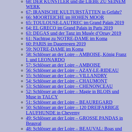
68: DER KÜNSTLER und die LIEBE ZU SEINEM
WERK
67: IRANISCHE KULTURSTÄTTEN in Gefahr?
66: MOORTEICHE im HOHEN MOOR
65: TOULOUSE-LAUTREC im Grand Palais 2019
64: EL GRECO im Grand Palais in Paris 2019
63: DEGAS und der Tanz im Musée d’Orsay 2019
61: Nachtrag zu NOTRE-DAME im Koma
60: PARIS im Dauerregen 2019
59: NOTRE-DAME im Koma
58: Schlösser an der Loire – AMBOISE, König Franz
I. und LEONARDO
57: Schlösser an der Loire – AMBOISE
56: Schlösser an der Loire – AZAY-LE-RIDEAU
55: Schlösser an der Loire – VILLANDRY
54: Schlösser an der Loire – CHAUMONT
53: Schlösser an der Loire – CHENONCEAU
52: Schlösser an der Loire – Magie in BLOIS und
Muse in TALCY
51: Schlösser an der Loire – BEAUREGARD
50: Schlösser an der Loire – 120 DREIFARBIGE
LAUFHUNDE in Cheverny
49: Schlösser an der Loire – GROSSE PANDAS in
Beauval
48: Schlösser an der Loire – BEAUVAL: Boas und