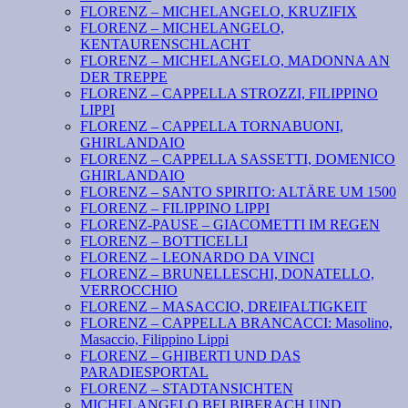
FLORENZ – MICHELANGELO, KRUZIFIX
FLORENZ – MICHELANGELO,
KENTAURENSCHLACHT
FLORENZ – MICHELANGELO, MADONNA AN
DER TREPPE
FLORENZ – CAPPELLA STROZZI, FILIPPINO
LIPPI
FLORENZ – CAPPELLA TORNABUONI,
GHIRLANDAIO
FLORENZ – CAPPELLA SASSETTI, DOMENICO
GHIRLANDAIO
FLORENZ – SANTO SPIRITO: ALTÄRE UM 1500
FLORENZ – FILIPPINO LIPPI
FLORENZ-PAUSE – GIACOMETTI IM REGEN
FLORENZ – BOTTICELLI
FLORENZ – LEONARDO DA VINCI
FLORENZ – BRUNELLESCHI, DONATELLO,
VERROCCHIO
FLORENZ – MASACCIO, DREIFALTIGKEIT
FLORENZ – CAPPELLA BRANCACCI: Masolino,
Masaccio, Filippino Lippi
FLORENZ – GHIBERTI UND DAS
PARADIESPORTAL
FLORENZ – STADTANSICHTEN
MICHELANGELO BEI BIBERACH UND