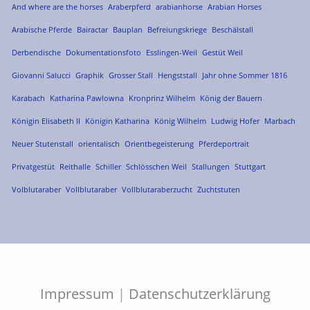
And where are the horses
Araberpferd
arabianhorse
Arabian Horses
Arabische Pferde
Bairactar
Bauplan
Befreiungskriege
Beschälstall
Derbendische
Dokumentationsfoto
Esslingen-Weil
Gestüt Weil
Giovanni Salucci
Graphik
Grosser Stall
Hengststall
Jahr ohne Sommer 1816
Karabach
Katharina Pawlowna
Kronprinz Wilhelm
König der Bauern
Königin Elisabeth II
Königin Katharina
König Wilhelm
Ludwig Hofer
Marbach
Neuer Stutenstall
orientalisch
Orientbegeisterung
Pferdeportrait
Privatgestüt
Reithalle
Schiller
Schlösschen Weil
Stallungen
Stuttgart
Volblutaraber
Vollblutaraber
Vollblutaraberzucht
Zuchtstuten
Impressum
|
Datenschutzerklärung