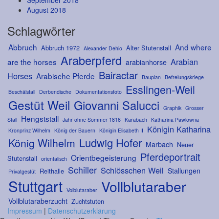
September 2018
August 2018
Schlagwörter
Abbruch
And where
Abbruch 1972
Alter Stutenstall
Alexander Dehio
Araberpferd
Arabian
are the horses
arabianhorse
Bairactar
Horses
Arabische Pferde
Bauplan
Befreiungskriege
Esslingen-Weil
Beschälstall
Derbendische
Dokumentationsfoto
Gestüt Weil
Giovanni Salucci
Graphik
Grosser
Hengststall
Stall
Jahr ohne Sommer 1816
Karabach
Katharina Pawlowna
Königin Katharina
Kronprinz Wilhelm
König der Bauern
Königin Elisabeth II
Ludwig Hofer
König Wilhelm
Marbach
Neuer
Pferdeportrait
Orientbegeisterung
Stutenstall
orientalisch
Schiller
Schlösschen Weil
Stallungen
Reithalle
Privatgestüt
Stuttgart
Vollblutaraber
Volblutaraber
Vollblutaraberzucht
Zuchtstuten
Impressum
|
Datenschutzerklärung