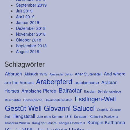
September 2019
Juli 2019
April 2019
Januar 2019
Dezember 2018
November 2018
Oktober 2018
September 2018
August 2018
Schlagwörter
Abbruch
And where
Abbruch 1972
Alter Stutenstall
Alexander Dehio
Araberpferd
Arabian
are the horses
arabianhorse
Bairactar
Horses
Arabische Pferde
Bauplan
Befreiungskriege
Esslingen-Weil
Beschälstall
Derbendische
Dokumentationsfoto
Gestüt Weil
Giovanni Salucci
Graphik
Grosser
Hengststall
Stall
Jahr ohne Sommer 1816
Karabach
Katharina Pawlowna
Königin Katharina
Kronprinz Wilhelm
König der Bauern
Königin Elisabeth II