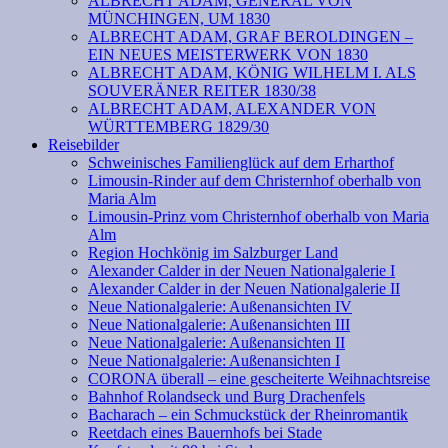
ALBRECHT ADAM, GENERAL VON
MÜNCHINGEN, UM 1830
ALBRECHT ADAM, GRAF BEROLDINGEN –
EIN NEUES MEISTERWERK VON 1830
ALBRECHT ADAM, KÖNIG WILHELM I. ALS
SOUVERÄNER REITER 1830/38
ALBRECHT ADAM, ALEXANDER VON
WÜRTTEMBERG 1829/30
Reisebilder
Schweinisches Familienglück auf dem Erharthof
Limousin-Rinder auf dem Christernhof oberhalb von
Maria Alm
Limousin-Prinz vom Christernhof oberhalb von Maria
Alm
Region Hochkönig im Salzburger Land
Alexander Calder in der Neuen Nationalgalerie I
Alexander Calder in der Neuen Nationalgalerie II
Neue Nationalgalerie: Außenansichten IV
Neue Nationalgalerie: Außenansichten III
Neue Nationalgalerie: Außenansichten II
Neue Nationalgalerie: Außenansichten I
CORONA überall – eine gescheiterte Weihnachtsreise
Bahnhof Rolandseck und Burg Drachenfels
Bacharach – ein Schmuckstück der Rheinromantik
Reetdach eines Bauernhofs bei Stade