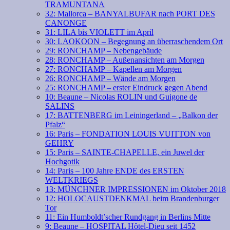
TRAMUNTANA
32: Mallorca – BANYALBUFAR nach PORT DES
CANONGE
31: LILA bis VIOLETT im April
30: LAOKOON – Begegnung an überraschendem Ort
29: RONCHAMP – Nebengebäude
28: RONCHAMP – Außenansichten am Morgen
27: RONCHAMP – Kapellen am Morgen
26: RONCHAMP – Wände am Morgen
25: RONCHAMP – erster Eindruck gegen Abend
10: Beaune – Nicolas ROLIN und Guigone de
SALINS
17: BATTENBERG im Leiningerland – „Balkon der
Pfalz“
16: Paris – FONDATION LOUIS VUITTON von
GEHRY
15: Paris – SAINTE-CHAPELLE, ein Juwel der
Hochgotik
14: Paris – 100 Jahre ENDE des ERSTEN
WELTKRIEGS
13: MÜNCHNER IMPRESSIONEN im Oktober 2018
12: HOLOCAUSTDENKMAL beim Brandenburger
Tor
11: Ein Humboldt’scher Rundgang in Berlins Mitte
9: Beaune – HOSPITAL Hôtel-Dieu seit 1452