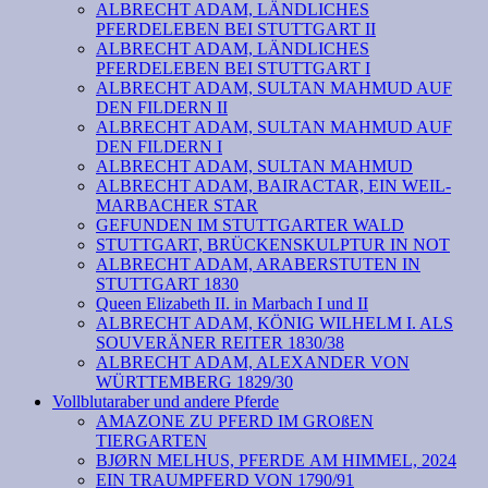
ALBRECHT ADAM, LÄNDLICHES
PFERDELEBEN BEI STUTTGART II
ALBRECHT ADAM, LÄNDLICHES
PFERDELEBEN BEI STUTTGART I
ALBRECHT ADAM, SULTAN MAHMUD AUF
DEN FILDERN II
ALBRECHT ADAM, SULTAN MAHMUD AUF
DEN FILDERN I
ALBRECHT ADAM, SULTAN MAHMUD
ALBRECHT ADAM, BAIRACTAR, EIN WEIL-
MARBACHER STAR
GEFUNDEN IM STUTTGARTER WALD
STUTTGART, BRÜCKENSKULPTUR IN NOT
ALBRECHT ADAM, ARABERSTUTEN IN
STUTTGART 1830
Queen Elizabeth II. in Marbach I und II
ALBRECHT ADAM, KÖNIG WILHELM I. ALS
SOUVERÄNER REITER 1830/38
ALBRECHT ADAM, ALEXANDER VON
WÜRTTEMBERG 1829/30
Vollblutaraber und andere Pferde
AMAZONE ZU PFERD IM GROßEN
TIERGARTEN
BJØRN MELHUS, PFERDE AM HIMMEL, 2024
EIN TRAUMPFERD VON 1790/91