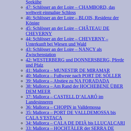
Seekühe
47: Schlösser an der Loire – CHAMBORD, das
weltweit einmalige Schloss
46: Schlösser an der Loire – BLOIS, Residenz der
Könige
45: Schlösser an der Loire – CHÂTEAU DE
CHEVERNY
44: Schlösser an der Loire – CHEVERNY –
Unterkunft bei Wiesen und Wald
43: Schlösser an der Loire – NANCY als
Zwischenstation
42: WESTERBERG und DONNERSBERG, Pferde
und Pfalz
41: Mallorca – MUNESTIR DE MIRAMAR
40: Mallorca – Fußwege nach PORT DE SÓLLER
39: Mallorca – Abstieg zu NA FORADADA
38: Mallorca – Am Rand der HOCHEBENE ÜBER
DEM MEER
37: Mallorca – CASTELL D’ALARÓ im
Landesinneren
36: Mallorca – CHOPIN in Valldemossa
35: Mallorca – PORT DE VALLDEMOSSA bis
CALA S’ESTACA
34: Mallorca – CALA DE DEIÀ bis LLUCALCARI
33: Mallorca – HOCHTÄLER der SERRA DE