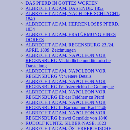
DAS PFERD IN GOTTES WORTEN
ALBRECHT ADAM, DAS ENDE, 1852
ALBRECHT ADAM, NACH DER SCHLACHT,
1840
ALBRECHT ADAM, HERRENLOSES PFERD,
1834
ALBRECHT ADAM, ERSTÜRMUNG EINES
DORFES
ALBRECHT ADAM, REGENSBURG 23./24.
APRIL 1809: Zeichnungen
ALBRECHT ADAM, NAPOLEON VOR
REGENSBURG VI: bildliche und literarische
Darstellung
ALBRECHT ADAM, NAPOLEON VOR
REGENSBURG V: weitere Details
ALBRECHT ADAM, NAPOLEON VOR
REGENSBURG IV: österreichische Gefangene
ALBRECHT ADAM, NAPOLEON VOR
REGENSBURG III: der Feldherr zu Pferd
ALBRECHT ADAM, NAPOLEON VOR
REGENSBURG II: Barbara und Karl 1546
ALBRECHT ADAM, NAPOLEON VOR
REGENSBURG I: zwei Gemälde von 1840
RUDOLF KUNTZ, SILBER-NASE, 1823
ALBRECHT ADAM, ÖSTERREICHISCHE