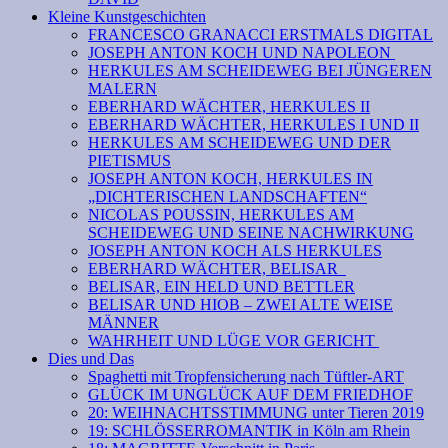
Kleine Kunstgeschichten
FRANCESCO GRANACCI ERSTMALS DIGITAL
JOSEPH ANTON KOCH UND NAPOLEON
HERKULES AM SCHEIDEWEG BEI JÜNGEREN
MALERN
EBERHARD WÄCHTER, HERKULES II
EBERHARD WÄCHTER, HERKULES I UND II
HERKULES AM SCHEIDEWEG UND DER
PIETISMUS
JOSEPH ANTON KOCH, HERKULES IN
„DICHTERISCHEN LANDSCHAFTEN“
NICOLAS POUSSIN, HERKULES AM
SCHEIDEWEG UND SEINE NACHWIRKUNG
JOSEPH ANTON KOCH ALS HERKULES
EBERHARD WÄCHTER, BELISAR
BELISAR, EIN HELD UND BETTLER
BELISAR UND HIOB – ZWEI ALTE WEISE
MÄNNER
WAHRHEIT UND LÜGE VOR GERICHT
Dies und Das
Spaghetti mit Tropfensicherung nach Tüftler-ART
GLÜCK IM UNGLÜCK AUF DEM FRIEDHOF
20: WEIHNACHTSSTIMMUNG unter Tieren 2019
19: SCHLÖSSERROMANTIK in Köln am Rhein