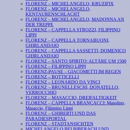
FLORENZ – MICHELANGELO, KRUZIFIX
FLORENZ – MICHELANGELO,
KENTAURENSCHLACHT
FLORENZ – MICHELANGELO, MADONNA AN
DER TREPPE
FLORENZ – CAPPELLA STROZZI, FILIPPINO
LIPPI
FLORENZ – CAPPELLA TORNABUONI,
GHIRLANDAIO
FLORENZ – CAPPELLA SASSETTI, DOMENICO
GHIRLANDAIO
FLORENZ – SANTO SPIRITO: ALTÄRE UM 1500
FLORENZ – FILIPPINO LIPPI
FLORENZ-PAUSE – GIACOMETTI IM REGEN
FLORENZ – BOTTICELLI
FLORENZ – LEONARDO DA VINCI
FLORENZ – BRUNELLESCHI, DONATELLO,
VERROCCHIO
FLORENZ – MASACCIO, DREIFALTIGKEIT
FLORENZ – CAPPELLA BRANCACCI: Masolino,
Masaccio, Filippino Lippi
FLORENZ – GHIBERTI UND DAS
PARADIESPORTAL
FLORENZ – STADTANSICHTEN
MICHELANGELO BEI BIBERACH UND