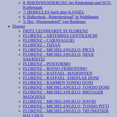
8: RHEINWANDERUNG bei Rüdesheim und SUV-
Kofferraum
7: HERKULES hoch über KASSEL
6: Balkenhols „Reiterdenkmal“ in Waiblingen
5: Der „Wasserspiegel“ von Bordeaux
Florenz
FRITZ LEONHARDT IN FLORENZ
FLORENZ – ARTEMISIA GENTILESCHI
FLORENZ – CARAVAGGIO
FLORENZ – TIZIAN
FLORENZ – MICHELANGELO, PIETÀ
FLORENZ – MICHELANGELO, NEUE
SAKRISTEI
FLORENZ – PONTORMO
FLORENZ – ROSSO FIORENTINO
FLORENZ – RAFFAEL, MADONNEN
FLORENZ – RAFFAEL, EHEPAAR DONI
FLORENZ – RAHMEN TONDO DONI
FLORENZ – MICHELANGELO, TONDO DONI
FLORENZ – MICHELANGELO, BRÜGGER
MADONNA
FLORENZ – MICHELANGELO, DAVID
FLORENZ – MICHELANGELO, TONDO PITTI
FLORENZ – MICHELANGELO, TRUNKENER
BACCHUS