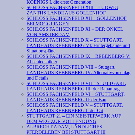
KOENIGS I, die erste Generation
SCHLOSS FACHSENFELD XIII – LUDWIG
ZANTHS LANDHAUS GOLLENHOF
SCHLOSS FACHSENFELD XII – GOLLENHOF
BEI MÖGGLINGEN
SCHLOSS FACHSENFELD XI – DER ONKEL
VON AMSTERDAM
SCHLOSS FACHSENFELD X – STUTTGART,
LANDHAUS REBENBERG VI: Hintergebäude und
Situationspläne
SCHLOSS FACHSENFELD IX – REBENBERG V:
Abschiedsbilder
SCHLOSS FACHSENFELD VIII – Stuttgart,
LANDHAUS REBENBERG IV: Alternativvorschlag
und Details
SCHLOSS FACHSENFELD VII – STUTTGART,
LANDHAUS REBENBERG III: der Bauantrag
SCHLOSS FACHSENFELD VI – STUTTGART,
LANDHAUS REBENBERG II: der Bau
SCHLOSS FACHSENFELD V – STUTTGART,
LANDHAUS REBENBERG I: der Ort
STUTTGART 21 – EIN MEISTERWERK AUF
DEM WEG ZUR VOLLENDUNG
ALBRECHT ADAM, LÄNDLICHES
PFERDELEBEN BEI STUTTGART III