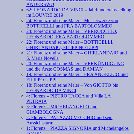
ANDERSWO
62: LEONARDO DA VINCI – Jahrhundertausstellung
im LOUVRE 2019
24: Florenz und seine Maler – Meisterwerke von
BOTTICELLI und FRA BARTOLOMMEO
23: Florenz und seine Maler – VERROCCHIO,
LEONARDO, FRA BARTOLOMMEO
22: Florenz und seine Maler – BOTTICELLI,
GHIRLANDAIO, FILIPPINO LIPPI
21: Florenz und seine Maler – GHIRLANDAIO und
S. Maria Novella
20: Florenz und seine Maler – VERKÜNDIGUNG
und die Ärzte COSMAS und DAMIAN
19: Florenz und seine Maler – FRA ANGELICO und
FILIPPO LIPPI
18: Florenz und seine Maler – Von GIOTTO bis
LEONARDO DA VINCI
4: Florenz – PIETRO TACCA und Villa LA
PETRAIA
3: Florenz – MICHELANGELO und
GIAMBOLOGNA
2: Florenz – PALAZZO VECCHIO und sein
Aussichtsturm
1: Florenz – PIAZZA SIGNORIA und Michelangelos
DAVID