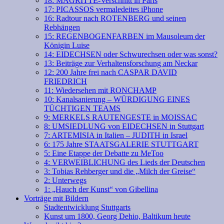
18: MAGRITTE-Verschnitt in Paris
17: PICASSOS vermaledeites iPhone
16: Radtour nach ROTENBERG und seinen
Rebhängen
15: REGENBOGENFARBEN im Mausoleum der
Königin Luise
14: EIDECHSEN oder Schwurechsen oder was sonst?
13: Beiträge zur Verhaltensforschung am Neckar
12: 200 Jahre frei nach CASPAR DAVID
FRIEDRICH
11: Wiedersehen mit RONCHAMP
10: Kanalsanierung – WÜRDIGUNG EINES
TÜCHTIGEN TEAMS
9: MERKELS RAUTENGESTE in MOISSAC
8: UMSIEDLUNG von EIDECHSEN in Stuttgart
7: ARTEMISIA in Italien – JUDITH in Israel
6: 175 Jahre STAATSGALERIE STUTTGART
5: Eine Etappe der Debatte zu MeToo
4: VERWEIBLICHUNG des Lieds der Deutschen
3: Tobias Rehberger und die „Milch der Greise“
2: Unterwegs
1: „Hauch der Kunst“ von Gibellina
Vorträge mit Bildern
Stadtentwicklung Stuttgarts
Kunst um 1800, Georg Dehio, Baltikum heute