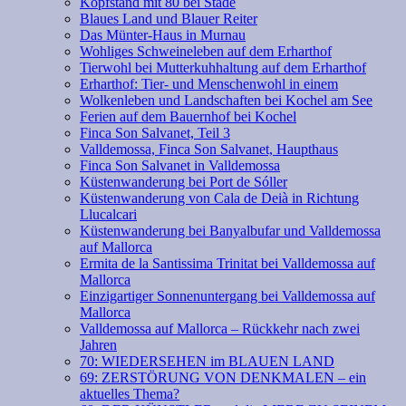
Kopfstand mit 80 bei Stade
Blaues Land und Blauer Reiter
Das Münter-Haus in Murnau
Wohliges Schweineleben auf dem Erharthof
Tierwohl bei Mutterkuhhaltung auf dem Erharthof
Erharthof: Tier- und Menschenwohl in einem
Wolkenleben und Landschaften bei Kochel am See
Ferien auf dem Bauernhof bei Kochel
Finca Son Salvanet, Teil 3
Valldemossa, Finca Son Salvanet, Haupthaus
Finca Son Salvanet in Valldemossa
Küstenwanderung bei Port de Sóller
Küstenwanderung von Cala de Deià in Richtung
Llucalcari
Küstenwanderung bei Banyalbufar und Valldemossa
auf Mallorca
Ermita de la Santissima Trinitat bei Valldemossa auf
Mallorca
Einzigartiger Sonnenuntergang bei Valldemossa auf
Mallorca
Valldemossa auf Mallorca – Rückkehr nach zwei
Jahren
70: WIEDERSEHEN im BLAUEN LAND
69: ZERSTÖRUNG VON DENKMALEN – ein
aktuelles Thema?