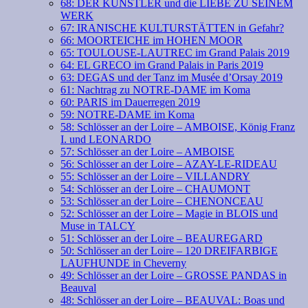
68: DER KÜNSTLER und die LIEBE ZU SEINEM
WERK
67: IRANISCHE KULTURSTÄTTEN in Gefahr?
66: MOORTEICHE im HOHEN MOOR
65: TOULOUSE-LAUTREC im Grand Palais 2019
64: EL GRECO im Grand Palais in Paris 2019
63: DEGAS und der Tanz im Musée d’Orsay 2019
61: Nachtrag zu NOTRE-DAME im Koma
60: PARIS im Dauerregen 2019
59: NOTRE-DAME im Koma
58: Schlösser an der Loire – AMBOISE, König Franz
I. und LEONARDO
57: Schlösser an der Loire – AMBOISE
56: Schlösser an der Loire – AZAY-LE-RIDEAU
55: Schlösser an der Loire – VILLANDRY
54: Schlösser an der Loire – CHAUMONT
53: Schlösser an der Loire – CHENONCEAU
52: Schlösser an der Loire – Magie in BLOIS und
Muse in TALCY
51: Schlösser an der Loire – BEAUREGARD
50: Schlösser an der Loire – 120 DREIFARBIGE
LAUFHUNDE in Cheverny
49: Schlösser an der Loire – GROSSE PANDAS in
Beauval
48: Schlösser an der Loire – BEAUVAL: Boas und