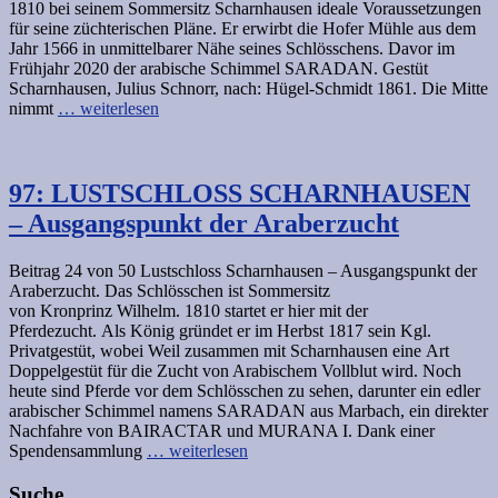
1810 bei seinem Sommersitz Scharnhausen ideale Voraussetzungen
für seine züchterischen Pläne. Er erwirbt die Hofer Mühle aus dem
Jahr 1566 in unmittelbarer Nähe seines Schlösschens. Davor im
Frühjahr 2020 der arabische Schimmel SARADAN. Gestüt
Scharnhausen, Julius Schnorr, nach: Hügel-Schmidt 1861. Die Mitte
nimmt
… weiterlesen
97: LUSTSCHLOSS SCHARNHAUSEN
– Ausgangspunkt der Araberzucht
Beitrag 24 von 50 Lustschloss Scharnhausen – Ausgangspunkt der
Araberzucht. Das Schlösschen ist Sommersitz
von Kronprinz Wilhelm. 1810 startet er hier mit der
Pferdezucht. Als König gründet er im Herbst 1817 sein Kgl.
Privatgestüt, wobei Weil zusammen mit Scharnhausen eine Art
Doppelgestüt für die Zucht von Arabischem Vollblut wird. Noch
heute sind Pferde vor dem Schlösschen zu sehen, darunter ein edler
arabischer Schimmel namens SARADAN aus Marbach, ein direkter
Nachfahre von BAIRACTAR und MURANA I. Dank einer
Spendensammlung
… weiterlesen
Suche