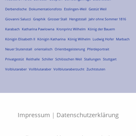
Derbendische
Dokumentationsfoto
Esslingen-Weil
Gestüt Weil
Giovanni Salucci
Graphik
Grosser Stall
Hengststall
Jahr ohne Sommer 1816
Karabach
Katharina Pawlowna
Kronprinz Wilhelm
König der Bauern
Königin Elisabeth II
Königin Katharina
König Wilhelm
Ludwig Hofer
Marbach
Neuer Stutenstall
orientalisch
Orientbegeisterung
Pferdeportrait
Privatgestüt
Reithalle
Schiller
Schlösschen Weil
Stallungen
Stuttgart
Volblutaraber
Vollblutaraber
Vollblutaraberzucht
Zuchtstuten
Impressum
|
Datenschutzerklärung