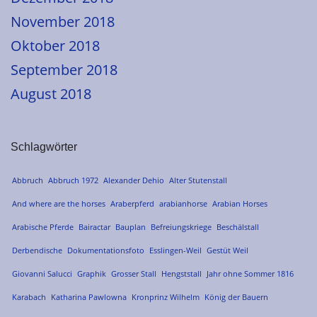
November 2018
Oktober 2018
September 2018
August 2018
Schlagwörter
Abbruch
Abbruch 1972
Alexander Dehio
Alter Stutenstall
And where are the horses
Araberpferd
arabianhorse
Arabian Horses
Arabische Pferde
Bairactar
Bauplan
Befreiungskriege
Beschälstall
Derbendische
Dokumentationsfoto
Esslingen-Weil
Gestüt Weil
Giovanni Salucci
Graphik
Grosser Stall
Hengststall
Jahr ohne Sommer 1816
Karabach
Katharina Pawlowna
Kronprinz Wilhelm
König der Bauern