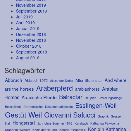
November 2019
September 2019
Juli 2019
April 2019
Januar 2019
Dezember 2018
November 2018
Oktober 2018
September 2018
August 2018
Schlagwörter
Abbruch
And where
Abbruch 1972
Alter Stutenstall
Alexander Dehio
Araberpferd
Arabian
are the horses
arabianhorse
Bairactar
Horses
Arabische Pferde
Bauplan
Befreiungskriege
Esslingen-Weil
Beschälstall
Derbendische
Dokumentationsfoto
Gestüt Weil
Giovanni Salucci
Graphik
Grosser
Hengststall
Stall
Jahr ohne Sommer 1816
Karabach
Katharina Pawlowna
Königin Katharina
Kronprinz Wilhelm
König der Bauern
Königin Elisabeth II