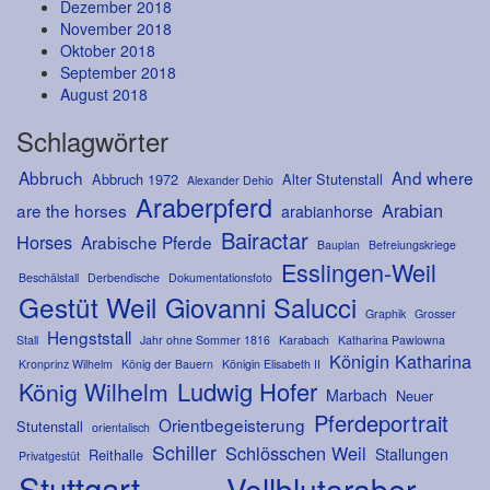
Dezember 2018
November 2018
Oktober 2018
September 2018
August 2018
Schlagwörter
Abbruch
And where
Abbruch 1972
Alter Stutenstall
Alexander Dehio
Araberpferd
Arabian
are the horses
arabianhorse
Bairactar
Horses
Arabische Pferde
Bauplan
Befreiungskriege
Esslingen-Weil
Beschälstall
Derbendische
Dokumentationsfoto
Gestüt Weil
Giovanni Salucci
Graphik
Grosser
Hengststall
Stall
Jahr ohne Sommer 1816
Karabach
Katharina Pawlowna
Königin Katharina
Kronprinz Wilhelm
König der Bauern
Königin Elisabeth II
Ludwig Hofer
König Wilhelm
Marbach
Neuer
Pferdeportrait
Orientbegeisterung
Stutenstall
orientalisch
Schiller
Schlösschen Weil
Stallungen
Reithalle
Privatgestüt
Stuttgart
Vollblutaraber