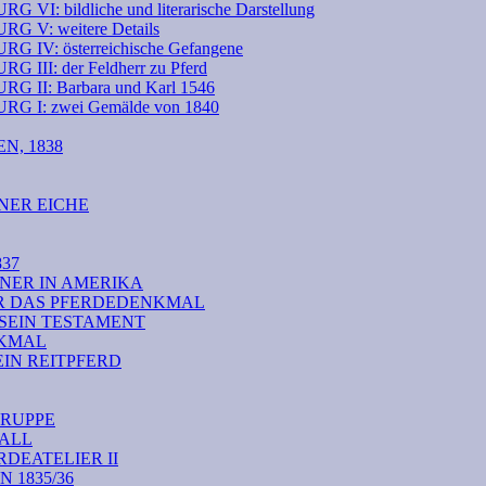
ildliche und literarische Darstellung
: weitere Details
: österreichische Gefangene
: der Feldherr zu Pferd
: Barbara und Karl 1546
: zwei Gemälde von 1840
N, 1838
NER EICHE
37
NER IN AMERIKA
ÜR DAS PFERDEDENKMAL
 SEIN TESTAMENT
NKMAL
EIN REITPFERD
RUPPE
TALL
DEATELIER II
1835/36