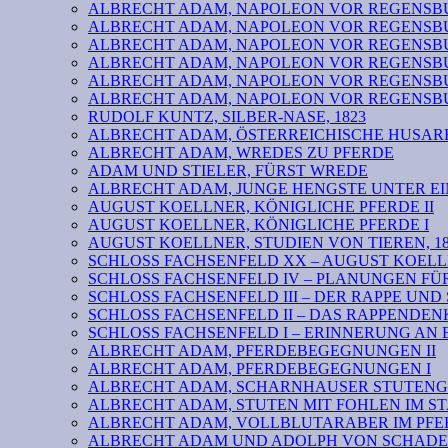
ALBRECHT ADAM, NAPOLEON VOR REGENSBURG VI: b
ALBRECHT ADAM, NAPOLEON VOR REGENSBURG V
ALBRECHT ADAM, NAPOLEON VOR REGENSBURG IV
ALBRECHT ADAM, NAPOLEON VOR REGENSBURG III
ALBRECHT ADAM, NAPOLEON VOR REGENSBURG II
ALBRECHT ADAM, NAPOLEON VOR REGENSBURG I
RUDOLF KUNTZ, SILBER-NASE, 1823
ALBRECHT ADAM, ÖSTERREICHISCHE HUSARE
ALBRECHT ADAM, WREDES ZU PFERDE
ADAM UND STIELER, FÜRST WREDE
ALBRECHT ADAM, JUNGE HENGSTE UNTER EI
AUGUST KOELLNER, KÖNIGLICHE PFERDE II
AUGUST KOELLNER, KÖNIGLICHE PFERDE I
AUGUST KOELLNER, STUDIEN VON TIEREN, 18
SCHLOSS FACHSENFELD XX – AUGUST KOELL
SCHLOSS FACHSENFELD IV – PLANUNGEN F
SCHLOSS FACHSENFELD III – DER RAPPE UND
SCHLOSS FACHSENFELD II – DAS RAPPENDE
SCHLOSS FACHSENFELD I – ERINNERUNG AN 
ALBRECHT ADAM, PFERDEBEGEGNUNGEN II
ALBRECHT ADAM, PFERDEBEGEGNUNGEN I
ALBRECHT ADAM, SCHARNHAUSER STUTENG
ALBRECHT ADAM, STUTEN MIT FOHLEN IM S
ALBRECHT ADAM, VOLLBLUTARABER IM PFER
ALBRECHT ADAM UND ADOLPH VON SCHADEN 