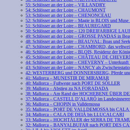
55: Schlösser an der Loire – VILLANDRY
54: Schlösser an der Loire – CHAUMONT
53: Schlösser an der Loire – CHENONCEAU
52: Schlösser an der Loire – Magie in BLOIS und Mus
51: Schlösser an der Loire – BEAUREGARD
50: Schlösser an der Loire – 120 DREIFARBIGE LA
49: Schlösser an der Loire – GROSSE PANDAS in Bea
48: Schlösser an der Loire – BEAUVAL: Boas und See
47: Schlösser an der Loire – CHAMBORD, das weltweit
46: Schlösser an der Loire – BLOIS, Residenz der Köni
45: Schlösser an der Loire – CHÂTEAU DE CHEVE
44: Schlösser an der Loire – CHEVERNY – Unterkunft 
43: Schlösser an der Loire – NANCY als Zwischenstati
42: WESTERBERG und DONNERSBERG, Pferde und 
41: Mallorca – MUNESTIR DE MIRAMAR
40: Mallorca – Fußwege nach PORT DE SÓLLER
39: Mallorca – Abstieg zu NA FORADADA
38: Mallorca – Am Rand der HOCHEBENE ÜBER 
37: Mallorca – CASTELL D’ALARÓ im Landesinnere
36: Mallorca – CHOPIN in Valldemossa
35: Mallorca – PORT DE VALLDEMOSSA bis CAL
34: Mallorca – CALA DE DEIÀ bis LLUCALCARI
33: Mallorca – HOCHTÄLER der SERRA DE TR
32: Mallorca – BANYALBUFAR nach PORT DES 