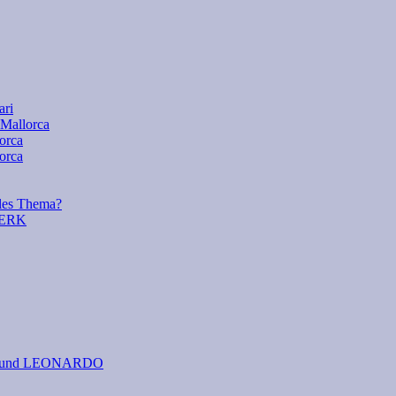
ari
 Mallorca
lorca
orca
es Thema?
WERK
 I. und LEONARDO