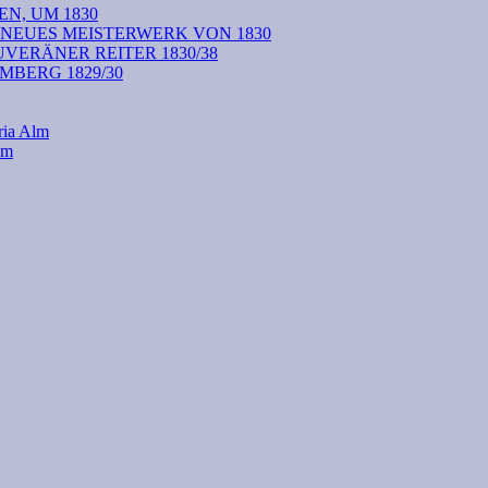
N, UM 1830
 NEUES MEISTERWERK VON 1830
VERÄNER REITER 1830/38
BERG 1829/30
ria Alm
lm