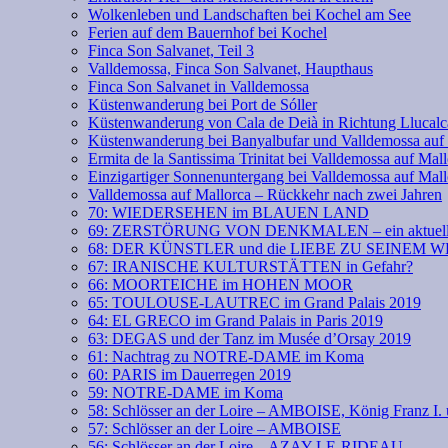
Wolkenleben und Landschaften bei Kochel am See
Ferien auf dem Bauernhof bei Kochel
Finca Son Salvanet, Teil 3
Valldemossa, Finca Son Salvanet, Haupthaus
Finca Son Salvanet in Valldemossa
Küstenwanderung bei Port de Sóller
Küstenwanderung von Cala de Deià in Richtung Llucalc
Küstenwanderung bei Banyalbufar und Valldemossa auf
Ermita de la Santissima Trinitat bei Valldemossa auf Mal
Einzigartiger Sonnenuntergang bei Valldemossa auf Mall
Valldemossa auf Mallorca – Rückkehr nach zwei Jahren
70: WIEDERSEHEN im BLAUEN LAND
69: ZERSTÖRUNG VON DENKMALEN – ein aktuell
68: DER KÜNSTLER und die LIEBE ZU SEINEM 
67: IRANISCHE KULTURSTÄTTEN in Gefahr?
66: MOORTEICHE im HOHEN MOOR
65: TOULOUSE-LAUTREC im Grand Palais 2019
64: EL GRECO im Grand Palais in Paris 2019
63: DEGAS und der Tanz im Musée d’Orsay 2019
61: Nachtrag zu NOTRE-DAME im Koma
60: PARIS im Dauerregen 2019
59: NOTRE-DAME im Koma
58: Schlösser an der Loire – AMBOISE, König Franz
57: Schlösser an der Loire – AMBOISE
56: Schlösser an der Loire – AZAY-LE-RIDEAU