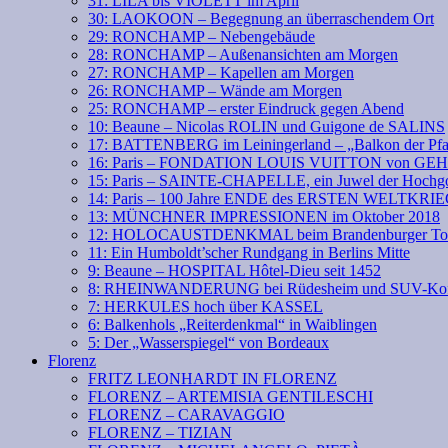
31: LILA bis VIOLETT im April
30: LAOKOON – Begegnung an überraschendem Ort
29: RONCHAMP – Nebengebäude
28: RONCHAMP – Außenansichten am Morgen
27: RONCHAMP – Kapellen am Morgen
26: RONCHAMP – Wände am Morgen
25: RONCHAMP – erster Eindruck gegen Abend
10: Beaune – Nicolas ROLIN und Guigone de SALINS
17: BATTENBERG im Leiningerland – „Balkon der Pfa
16: Paris – FONDATION LOUIS VUITTON von GE
15: Paris – SAINTE-CHAPELLE, ein Juwel der Hochgo
14: Paris – 100 Jahre ENDE des ERSTEN WELTKRI
13: MÜNCHNER IMPRESSIONEN im Oktober 2018
12: HOLOCAUSTDENKMAL beim Brandenburger To
11: Ein Humboldt’scher Rundgang in Berlins Mitte
9: Beaune – HOSPITAL Hôtel-Dieu seit 1452
8: RHEINWANDERUNG bei Rüdesheim und SUV-Kof
7: HERKULES hoch über KASSEL
6: Balkenhols „Reiterdenkmal“ in Waiblingen
5: Der „Wasserspiegel“ von Bordeaux
Florenz
FRITZ LEONHARDT IN FLORENZ
FLORENZ – ARTEMISIA GENTILESCHI
FLORENZ – CARAVAGGIO
FLORENZ – TIZIAN