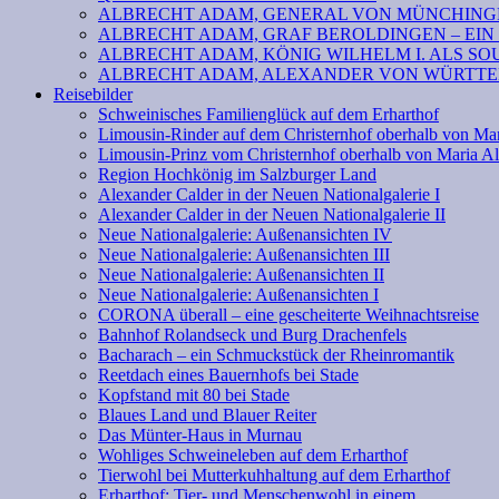
ALBRECHT ADAM, GENERAL VON MÜNCHINGE
ALBRECHT ADAM, GRAF BEROLDINGEN – EIN
ALBRECHT ADAM, KÖNIG WILHELM I. ALS SOU
ALBRECHT ADAM, ALEXANDER VON WÜRTTEM
Reisebilder
Schweinisches Familienglück auf dem Erharthof
Limousin-Rinder auf dem Christernhof oberhalb von Ma
Limousin-Prinz vom Christernhof oberhalb von Maria A
Region Hochkönig im Salzburger Land
Alexander Calder in der Neuen Nationalgalerie I
Alexander Calder in der Neuen Nationalgalerie II
Neue Nationalgalerie: Außenansichten IV
Neue Nationalgalerie: Außenansichten III
Neue Nationalgalerie: Außenansichten II
Neue Nationalgalerie: Außenansichten I
CORONA überall – eine gescheiterte Weihnachtsreise
Bahnhof Rolandseck und Burg Drachenfels
Bacharach – ein Schmuckstück der Rheinromantik
Reetdach eines Bauernhofs bei Stade
Kopfstand mit 80 bei Stade
Blaues Land und Blauer Reiter
Das Münter-Haus in Murnau
Wohliges Schweineleben auf dem Erharthof
Tierwohl bei Mutterkuhhaltung auf dem Erharthof
Erharthof: Tier- und Menschenwohl in einem