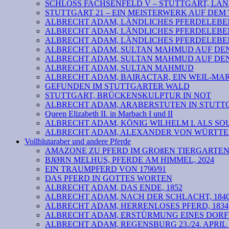
SCHLOSS FACHSENFELD V – STUTTGART, LAND
STUTTGART 21 – EIN MEISTERWERK AUF DE
ALBRECHT ADAM, LÄNDLICHES PFERDELEBEN 
ALBRECHT ADAM, LÄNDLICHES PFERDELEBEN
ALBRECHT ADAM, LÄNDLICHES PFERDELEBEN
ALBRECHT ADAM, SULTAN MAHMUD AUF DEN 
ALBRECHT ADAM, SULTAN MAHMUD AUF DEN 
ALBRECHT ADAM, SULTAN MAHMUD
ALBRECHT ADAM, BAIRACTAR, EIN WEIL-MA
GEFUNDEN IM STUTTGARTER WALD
STUTTGART, BRÜCKENSKULPTUR IN NOT
ALBRECHT ADAM, ARABERSTUTEN IN STUTTG
Queen Elizabeth II. in Marbach I und II
ALBRECHT ADAM, KÖNIG WILHELM I. ALS SOU
ALBRECHT ADAM, ALEXANDER VON WÜRTTEM
Vollblutaraber und andere Pferde
AMAZONE ZU PFERD IM GROßEN TIERGARTE
BJØRN MELHUS, PFERDE AM HIMMEL, 2024
EIN TRAUMPFERD VON 1790/91
DAS PFERD IN GOTTES WORTEN
ALBRECHT ADAM, DAS ENDE, 1852
ALBRECHT ADAM, NACH DER SCHLACHT, 184
ALBRECHT ADAM, HERRENLOSES PFERD, 1834
ALBRECHT ADAM, ERSTÜRMUNG EINES DORF
ALBRECHT ADAM, REGENSBURG 23./24. APRIL 18