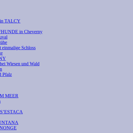
e in TALCY
UFHUNDE in Cheverny
uval
kühe
 einmalige Schloss
ge
RNY
bei Wiesen und Wald
on
Pfalz
DEM MEER
n
A S’ESTACA
AMUNTANA
CANONGE