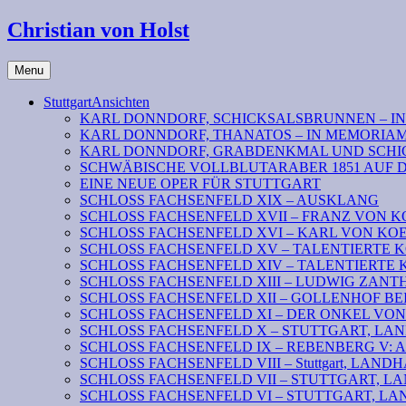
Christian von Holst
Menu
StuttgartAnsichten
KARL DONNDORF, SCHICKSALSBRUNNEN – I
KARL DONNDORF, THANATOS – IN MEMORIA
KARL DONNDORF, GRABDENKMAL UND SCHI
SCHWÄBISCHE VOLLBLUTARABER 1851 AUF 
EINE NEUE OPER FÜR STUTTGART
SCHLOSS FACHSENFELD XIX – AUSKLANG
SCHLOSS FACHSENFELD XVII – FRANZ VON K
SCHLOSS FACHSENFELD XVI – KARL VON KOENI
SCHLOSS FACHSENFELD XV – TALENTIERTE KOENIG
SCHLOSS FACHSENFELD XIV – TALENTIERTE KOENI
SCHLOSS FACHSENFELD XIII – LUDWIG ZAN
SCHLOSS FACHSENFELD XII – GOLLENHOF B
SCHLOSS FACHSENFELD XI – DER ONKEL VO
SCHLOSS FACHSENFELD X – STUTTGART, LANDHAU
SCHLOSS FACHSENFELD IX – REBENBERG V: Absc
SCHLOSS FACHSENFELD VIII – Stuttgart, LANDHAUS
SCHLOSS FACHSENFELD VII – STUTTGART, LAND
SCHLOSS FACHSENFELD VI – STUTTGART, LAN