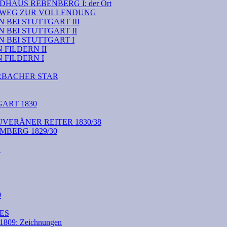
HAUS REBENBERG I: der Ort
M WEG ZUR VOLLENDUNG
BEI STUTTGART III
 BEI STUTTGART II
 BEI STUTTGART I
FILDERN II
FILDERN I
RBACHER STAR
ART 1830
VERÄNER REITER 1830/38
BERG 1829/30
N
0
ES
09: Zeichnungen