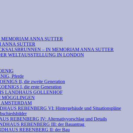
N MEMORIAM ANNA SUTTER
M ANNA SUTTER
CKSALSBRUNNEN – IN MEMORIAM ANNA SUTTER
DER WELTAUSSTELLUNG IN LONDON
OENIG
G, Pferde
S II, die zweite Generation
GS I, die erste Generation
THS LANDHAUS GOLLENHOF
EI MÖGGLINGEN
N AMSTERDAM
S REBENBERG VI: Hintergebäude und Situationspläne
hiedsbilder
 REBENBERG IV: Alternativvorschlag und Details
HAUS REBENBERG III: der Bauantrag
DHAUS REBENBERG II: der Bau