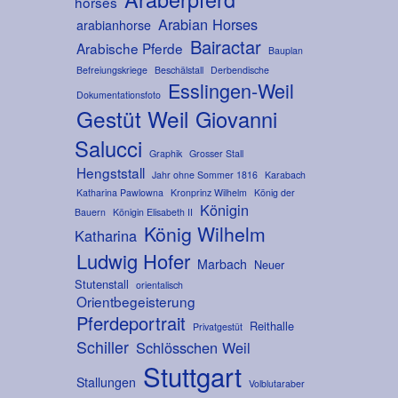
horses
Arabian Horses
arabianhorse
Bairactar
Arabische Pferde
Bauplan
Befreiungskriege
Beschälstall
Derbendische
Esslingen-Weil
Dokumentationsfoto
Gestüt Weil
Giovanni
Salucci
Graphik
Grosser Stall
Hengststall
Jahr ohne Sommer 1816
Karabach
Katharina Pawlowna
Kronprinz Wilhelm
König der
Königin
Bauern
Königin Elisabeth II
König Wilhelm
Katharina
Ludwig Hofer
Marbach
Neuer
Stutenstall
orientalisch
Orientbegeisterung
Pferdeportrait
Reithalle
Privatgestüt
Schiller
Schlösschen Weil
Stuttgart
Stallungen
Volblutaraber