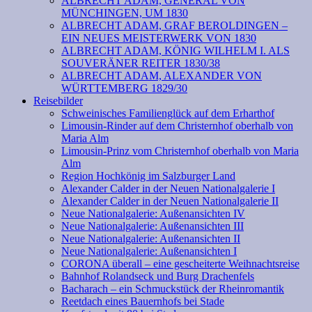
ALBRECHT ADAM, GENERAL VON
MÜNCHINGEN, UM 1830
ALBRECHT ADAM, GRAF BEROLDINGEN –
EIN NEUES MEISTERWERK VON 1830
ALBRECHT ADAM, KÖNIG WILHELM I. ALS
SOUVERÄNER REITER 1830/38
ALBRECHT ADAM, ALEXANDER VON
WÜRTTEMBERG 1829/30
Reisebilder
Schweinisches Familienglück auf dem Erharthof
Limousin-Rinder auf dem Christernhof oberhalb von
Maria Alm
Limousin-Prinz vom Christernhof oberhalb von Maria
Alm
Region Hochkönig im Salzburger Land
Alexander Calder in der Neuen Nationalgalerie I
Alexander Calder in der Neuen Nationalgalerie II
Neue Nationalgalerie: Außenansichten IV
Neue Nationalgalerie: Außenansichten III
Neue Nationalgalerie: Außenansichten II
Neue Nationalgalerie: Außenansichten I
CORONA überall – eine gescheiterte Weihnachtsreise
Bahnhof Rolandseck und Burg Drachenfels
Bacharach – ein Schmuckstück der Rheinromantik
Reetdach eines Bauernhofs bei Stade