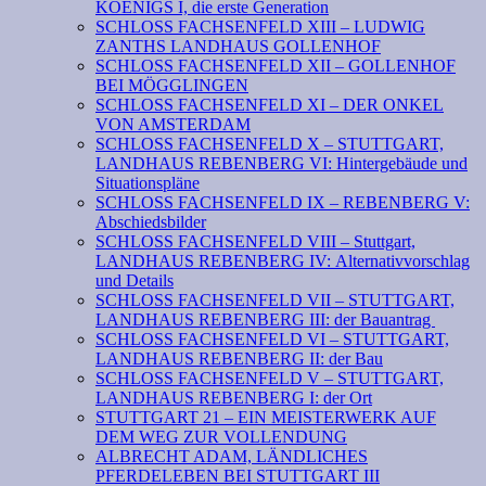
KOENIGS I, die erste Generation
SCHLOSS FACHSENFELD XIII – LUDWIG
ZANTHS LANDHAUS GOLLENHOF
SCHLOSS FACHSENFELD XII – GOLLENHOF
BEI MÖGGLINGEN
SCHLOSS FACHSENFELD XI – DER ONKEL
VON AMSTERDAM
SCHLOSS FACHSENFELD X – STUTTGART,
LANDHAUS REBENBERG VI: Hintergebäude und
Situationspläne
SCHLOSS FACHSENFELD IX – REBENBERG V:
Abschiedsbilder
SCHLOSS FACHSENFELD VIII – Stuttgart,
LANDHAUS REBENBERG IV: Alternativvorschlag
und Details
SCHLOSS FACHSENFELD VII – STUTTGART,
LANDHAUS REBENBERG III: der Bauantrag
SCHLOSS FACHSENFELD VI – STUTTGART,
LANDHAUS REBENBERG II: der Bau
SCHLOSS FACHSENFELD V – STUTTGART,
LANDHAUS REBENBERG I: der Ort
STUTTGART 21 – EIN MEISTERWERK AUF
DEM WEG ZUR VOLLENDUNG
ALBRECHT ADAM, LÄNDLICHES
PFERDELEBEN BEI STUTTGART III