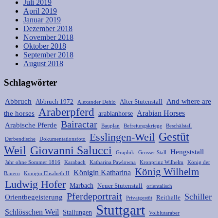
Juli 2019
April 2019
Januar 2019
Dezember 2018
November 2018
Oktober 2018
September 2018
August 2018
Schlagwörter
Abbruch
And where are
Abbruch 1972
Alter Stutenstall
Alexander Dehio
Araberpferd
Arabian Horses
the horses
arabianhorse
Bairactar
Arabische Pferde
Bauplan
Befreiungskriege
Beschälstall
Gestüt
Esslingen-Weil
Derbendische
Dokumentationsfoto
Weil
Giovanni Salucci
Hengststall
Graphik
Grosser Stall
Jahr ohne Sommer 1816
Karabach
Katharina Pawlowna
Kronprinz Wilhelm
König der
König Wilhelm
Königin Katharina
Bauern
Königin Elisabeth II
Ludwig Hofer
Marbach
Neuer Stutenstall
orientalisch
Pferdeportrait
Schiller
Orientbegeisterung
Reithalle
Privatgestüt
Stuttgart
Schlösschen Weil
Stallungen
Volblutaraber