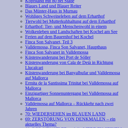
Kopfstand mit 80 bei Stade
Blaues Land und Blauer Reiter
Das Münter-Haus in Murnau
Wohliges Schweineleben auf dem Erharthof
Tierwohl bei Mutterkuhhaltung auf dem Erharthof
Erharthof: Tier- und Menschenwohl in einem
Wolkenleben und Landschaften bei Kochel am See
Ferien auf dem Bauernhof bei Kochel
Finca Son Salvanet, Teil 3
Valldemossa, Finca Son Salvanet, Haupthaus
Finca Son Salvanet in Valldemossa
Küstenwanderung bei Port de Sóller
Küstenwanderung von Cala de Deià in Richtung
Llucalcari
Küstenwanderung bei Banyalbufar und Valldemossa
auf Mallorca
Ermita de la Santissima Trinitat bei Valldemossa auf
Mallorca
Einzigartiger Sonnenuntergang bei Valldemossa auf
Mallorca
Valldemossa auf Mallorca – Rückkehr nach zwei
Jahren
70: WIEDERSEHEN im BLAUEN LAND
69: ZERSTÖRUNG VON DENKMALEN – ein
aktuelles Thema?