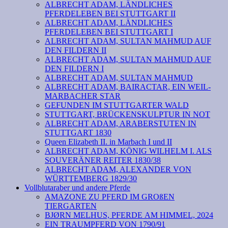
ALBRECHT ADAM, LÄNDLICHES
PFERDELEBEN BEI STUTTGART II
ALBRECHT ADAM, LÄNDLICHES
PFERDELEBEN BEI STUTTGART I
ALBRECHT ADAM, SULTAN MAHMUD AUF
DEN FILDERN II
ALBRECHT ADAM, SULTAN MAHMUD AUF
DEN FILDERN I
ALBRECHT ADAM, SULTAN MAHMUD
ALBRECHT ADAM, BAIRACTAR, EIN WEIL-
MARBACHER STAR
GEFUNDEN IM STUTTGARTER WALD
STUTTGART, BRÜCKENSKULPTUR IN NOT
ALBRECHT ADAM, ARABERSTUTEN IN
STUTTGART 1830
Queen Elizabeth II. in Marbach I und II
ALBRECHT ADAM, KÖNIG WILHELM I. ALS
SOUVERÄNER REITER 1830/38
ALBRECHT ADAM, ALEXANDER VON
WÜRTTEMBERG 1829/30
Vollblutaraber und andere Pferde
AMAZONE ZU PFERD IM GROßEN
TIERGARTEN
BJØRN MELHUS, PFERDE AM HIMMEL, 2024
EIN TRAUMPFERD VON 1790/91