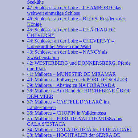
Seekühe
47: Schlösser an der Loire – CHAMBORD, das
weltweit einmalige Schloss
46: Schlösser an der Loire – BLOIS, Residenz der
Könige
45: Schlösser an der Loire – CHÂTEAU DE
CHEVERNY
44: Schlösser an der Loire – CHEVERNY –
Unterkunft bei Wiesen und Wald
43: Schlösser an der Loire – NANCY als
Zwischenstation
42: WESTERBERG und DONNERSBERG, Pferde
und Pfalz
41: Mallorca – MUNESTIR DE MIRAMAR
40: Mallorca – Fußwege nach PORT DE SÓLLER
39: Mallorca – Abstieg zu NA FORADADA
38: Mallorca – Am Rand der HOCHEBENE ÜBER
DEM MEER
37: Mallorca – CASTELL D’ALARÓ im
Landesinneren
36: Mallorca – CHOPIN in Valldemossa
35: Mallorca – PORT DE VALLDEMOSSA bis
CALA S’ESTACA
34: Mallorca – CALA DE DEIÀ bis LLUCALCARI
33: Mallorca – HOCHTÄLER der SERRA DE