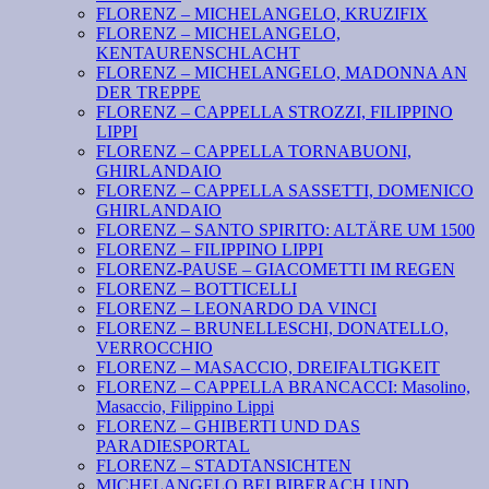
FLORENZ – MICHELANGELO, KRUZIFIX
FLORENZ – MICHELANGELO,
KENTAURENSCHLACHT
FLORENZ – MICHELANGELO, MADONNA AN
DER TREPPE
FLORENZ – CAPPELLA STROZZI, FILIPPINO
LIPPI
FLORENZ – CAPPELLA TORNABUONI,
GHIRLANDAIO
FLORENZ – CAPPELLA SASSETTI, DOMENICO
GHIRLANDAIO
FLORENZ – SANTO SPIRITO: ALTÄRE UM 1500
FLORENZ – FILIPPINO LIPPI
FLORENZ-PAUSE – GIACOMETTI IM REGEN
FLORENZ – BOTTICELLI
FLORENZ – LEONARDO DA VINCI
FLORENZ – BRUNELLESCHI, DONATELLO,
VERROCCHIO
FLORENZ – MASACCIO, DREIFALTIGKEIT
FLORENZ – CAPPELLA BRANCACCI: Masolino,
Masaccio, Filippino Lippi
FLORENZ – GHIBERTI UND DAS
PARADIESPORTAL
FLORENZ – STADTANSICHTEN
MICHELANGELO BEI BIBERACH UND