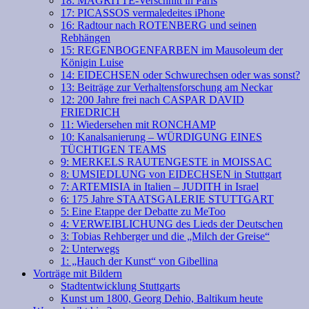
18: MAGRITTE-Verschnitt in Paris
17: PICASSOS vermaledeites iPhone
16: Radtour nach ROTENBERG und seinen
Rebhängen
15: REGENBOGENFARBEN im Mausoleum der
Königin Luise
14: EIDECHSEN oder Schwurechsen oder was sonst?
13: Beiträge zur Verhaltensforschung am Neckar
12: 200 Jahre frei nach CASPAR DAVID
FRIEDRICH
11: Wiedersehen mit RONCHAMP
10: Kanalsanierung – WÜRDIGUNG EINES
TÜCHTIGEN TEAMS
9: MERKELS RAUTENGESTE in MOISSAC
8: UMSIEDLUNG von EIDECHSEN in Stuttgart
7: ARTEMISIA in Italien – JUDITH in Israel
6: 175 Jahre STAATSGALERIE STUTTGART
5: Eine Etappe der Debatte zu MeToo
4: VERWEIBLICHUNG des Lieds der Deutschen
3: Tobias Rehberger und die „Milch der Greise“
2: Unterwegs
1: „Hauch der Kunst“ von Gibellina
Vorträge mit Bildern
Stadtentwicklung Stuttgarts
Kunst um 1800, Georg Dehio, Baltikum heute