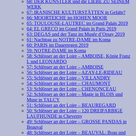
68: DER KÜNSTLER und die LIEBE ZU SEINEM
WERK
67: IRANISCHE KULTURSTÄTTEN in Gefahr?
66: MOORTEICHE im HOHEN MOOR
65: TOULOUSE-LAUTREC im Grand Palais 2019
64: EL GRECO im Grand Palais in Paris 2019
63: DEGAS und der Tanz im Musée d’Orsay 2019
61: Nachtrag zu NOTRE-DAME im Koma
60: PARIS im Dauerregen 2019
59: NOTRE-DAME im Koma
58: Schlösser an der Loire – AMBOISE, König Franz
I. und LEONARDO
57: Schlösser an der Loire – AMBOISE
56: Schlösser an der Loire – AZAY-LE-RIDEAU
55: Schlösser an der Loire – VILLANDRY
54: Schlösser an der Loire – CHAUMONT
53: Schlösser an der Loire – CHENONCEAU
52: Schlösser an der Loire – Magie in BLOIS und
Muse in TALCY
51: Schlösser an der Loire – BEAUREGARD
50: Schlösser an der Loire – 120 DREIFARBIGE
LAUFHUNDE in Cheverny
49: Schlösser an der Loire – GROSSE PANDAS in
Beauval
48: Schlösser an der Loire – BEAUVAL: Boas und