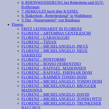
8: RHEINWANDERUNG bei Rüdesheim und SUV-
Kofferraum
7: HERKULES hoch über KASSEL
6: Balkenhols „Reiterdenkmal“ in Waiblingen
5: Der „Wasserspiegel“ von Bordeaux
Florenz
FRITZ LEONHARDT IN FLORENZ
FLORENZ – ARTEMISIA GENTILESCHI
FLORENZ – CARAVAGGIO
FLORENZ – TIZIAN
FLORENZ – MICHELANGELO, PIETÀ
FLORENZ – MICHELANGELO, NEUE
SAKRISTEI
FLORENZ – PONTORMO
FLORENZ – ROSSO FIORENTINO
FLORENZ – RAFFAEL, MADONNEN
FLORENZ – RAFFAEL, EHEPAAR DONI
FLORENZ – RAHMEN TONDO DONI
FLORENZ – MICHELANGELO, TONDO DONI
FLORENZ – MICHELANGELO, BRÜGGER
MADONNA
FLORENZ – MICHELANGELO, DAVID
FLORENZ – MICHELANGELO, TONDO PITTI
FLORENZ – MICHELANGELO, TRUNKENER
BACCHUS