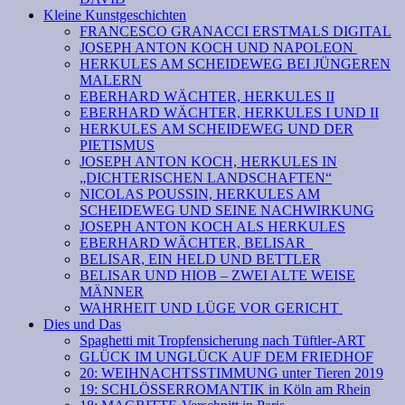
Kleine Kunstgeschichten
FRANCESCO GRANACCI ERSTMALS DIGITAL
JOSEPH ANTON KOCH UND NAPOLEON
HERKULES AM SCHEIDEWEG BEI JÜNGEREN
MALERN
EBERHARD WÄCHTER, HERKULES II
EBERHARD WÄCHTER, HERKULES I UND II
HERKULES AM SCHEIDEWEG UND DER
PIETISMUS
JOSEPH ANTON KOCH, HERKULES IN
„DICHTERISCHEN LANDSCHAFTEN“
NICOLAS POUSSIN, HERKULES AM
SCHEIDEWEG UND SEINE NACHWIRKUNG
JOSEPH ANTON KOCH ALS HERKULES
EBERHARD WÄCHTER, BELISAR
BELISAR, EIN HELD UND BETTLER
BELISAR UND HIOB – ZWEI ALTE WEISE
MÄNNER
WAHRHEIT UND LÜGE VOR GERICHT
Dies und Das
Spaghetti mit Tropfensicherung nach Tüftler-ART
GLÜCK IM UNGLÜCK AUF DEM FRIEDHOF
20: WEIHNACHTSSTIMMUNG unter Tieren 2019
19: SCHLÖSSERROMANTIK in Köln am Rhein