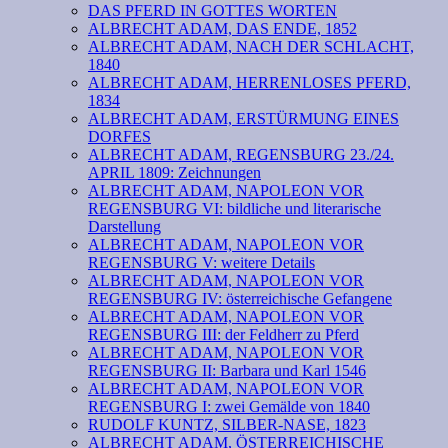
DAS PFERD IN GOTTES WORTEN
ALBRECHT ADAM, DAS ENDE, 1852
ALBRECHT ADAM, NACH DER SCHLACHT,
1840
ALBRECHT ADAM, HERRENLOSES PFERD,
1834
ALBRECHT ADAM, ERSTÜRMUNG EINES
DORFES
ALBRECHT ADAM, REGENSBURG 23./24.
APRIL 1809: Zeichnungen
ALBRECHT ADAM, NAPOLEON VOR
REGENSBURG VI: bildliche und literarische
Darstellung
ALBRECHT ADAM, NAPOLEON VOR
REGENSBURG V: weitere Details
ALBRECHT ADAM, NAPOLEON VOR
REGENSBURG IV: österreichische Gefangene
ALBRECHT ADAM, NAPOLEON VOR
REGENSBURG III: der Feldherr zu Pferd
ALBRECHT ADAM, NAPOLEON VOR
REGENSBURG II: Barbara und Karl 1546
ALBRECHT ADAM, NAPOLEON VOR
REGENSBURG I: zwei Gemälde von 1840
RUDOLF KUNTZ, SILBER-NASE, 1823
ALBRECHT ADAM, ÖSTERREICHISCHE