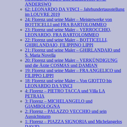
ANDERSWO
62: LEONARDO DA VINCI – Jahrhundertausstellung
im LOUVRE 2019
24: Florenz und seine Maler – Meisterwerke von
BOTTICELLI und FRA BARTOLOMMEO
23: Florenz und seine Maler – VERROCCHIO,
LEONARDO, FRA BARTOLOMMEO
22: Florenz und seine Maler – BOTTICELLI,
GHIRLANDAIO, FILIPPINO LIPPI
21: Florenz und seine Maler – GHIRLANDAIO und
S. Maria Novella
20: Florenz und seine Maler – VERKÜNDIGUNG
und die Ärzte COSMAS und DAMIAN
19: Florenz und seine Maler – FRA ANGELICO und
FILIPPO LIPPI
18: Florenz und seine Maler – Von GIOTTO bis
LEONARDO DA VINCI
4: Florenz – PIETRO TACCA und Villa LA
PETRAIA
3: Florenz – MICHELANGELO und
GIAMBOLOGNA
2: Florenz – PALAZZO VECCHIO und sein
Aussichtsturm
1: Florenz – PIAZZA SIGNORIA und Michelangelos
DAVID