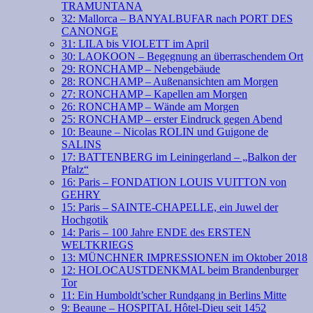
TRAMUNTANA
32: Mallorca – BANYALBUFAR nach PORT DES
CANONGE
31: LILA bis VIOLETT im April
30: LAOKOON – Begegnung an überraschendem Ort
29: RONCHAMP – Nebengebäude
28: RONCHAMP – Außenansichten am Morgen
27: RONCHAMP – Kapellen am Morgen
26: RONCHAMP – Wände am Morgen
25: RONCHAMP – erster Eindruck gegen Abend
10: Beaune – Nicolas ROLIN und Guigone de
SALINS
17: BATTENBERG im Leiningerland – „Balkon der
Pfalz“
16: Paris – FONDATION LOUIS VUITTON von
GEHRY
15: Paris – SAINTE-CHAPELLE, ein Juwel der
Hochgotik
14: Paris – 100 Jahre ENDE des ERSTEN
WELTKRIEGS
13: MÜNCHNER IMPRESSIONEN im Oktober 2018
12: HOLOCAUSTDENKMAL beim Brandenburger
Tor
11: Ein Humboldt’scher Rundgang in Berlins Mitte
9: Beaune – HOSPITAL Hôtel-Dieu seit 1452