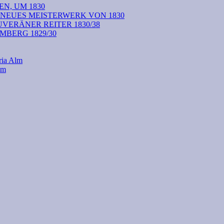
N, UM 1830
 NEUES MEISTERWERK VON 1830
VERÄNER REITER 1830/38
BERG 1829/30
ria Alm
lm