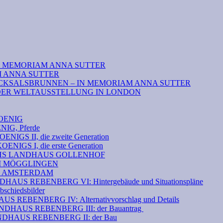
N MEMORIAM ANNA SUTTER
M ANNA SUTTER
CKSALSBRUNNEN – IN MEMORIAM ANNA SUTTER
DER WELTAUSSTELLUNG IN LONDON
OENIG
G, Pferde
S II, die zweite Generation
GS I, die erste Generation
THS LANDHAUS GOLLENHOF
EI MÖGGLINGEN
N AMSTERDAM
S REBENBERG VI: Hintergebäude und Situationspläne
hiedsbilder
 REBENBERG IV: Alternativvorschlag und Details
HAUS REBENBERG III: der Bauantrag
DHAUS REBENBERG II: der Bau