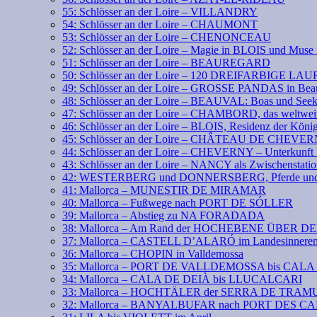
55: Schlösser an der Loire – VILLANDRY
54: Schlösser an der Loire – CHAUMONT
53: Schlösser an der Loire – CHENONCEAU
52: Schlösser an der Loire – Magie in BLOIS und Mus
51: Schlösser an der Loire – BEAUREGARD
50: Schlösser an der Loire – 120 DREIFARBIGE LA
49: Schlösser an der Loire – GROSSE PANDAS in Bea
48: Schlösser an der Loire – BEAUVAL: Boas und See
47: Schlösser an der Loire – CHAMBORD, das weltweit
46: Schlösser an der Loire – BLOIS, Residenz der Köni
45: Schlösser an der Loire – CHÂTEAU DE CHEVE
44: Schlösser an der Loire – CHEVERNY – Unterkunft 
43: Schlösser an der Loire – NANCY als Zwischenstati
42: WESTERBERG und DONNERSBERG, Pferde und 
41: Mallorca – MUNESTIR DE MIRAMAR
40: Mallorca – Fußwege nach PORT DE SÓLLER
39: Mallorca – Abstieg zu NA FORADADA
38: Mallorca – Am Rand der HOCHEBENE ÜBER 
37: Mallorca – CASTELL D’ALARÓ im Landesinnere
36: Mallorca – CHOPIN in Valldemossa
35: Mallorca – PORT DE VALLDEMOSSA bis CAL
34: Mallorca – CALA DE DEIÀ bis LLUCALCARI
33: Mallorca – HOCHTÄLER der SERRA DE TR
32: Mallorca – BANYALBUFAR nach PORT DES 