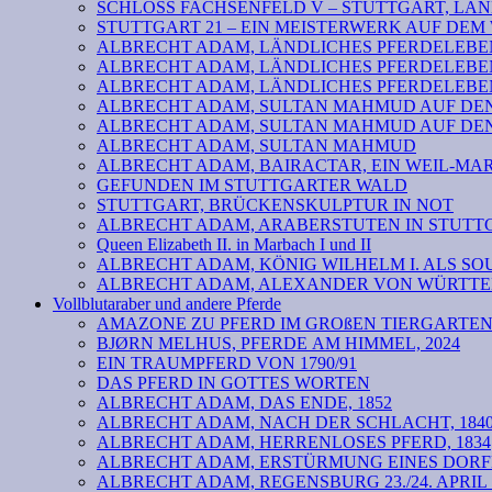
SCHLOSS FACHSENFELD V – STUTTGART, LAND
STUTTGART 21 – EIN MEISTERWERK AUF DE
ALBRECHT ADAM, LÄNDLICHES PFERDELEBEN 
ALBRECHT ADAM, LÄNDLICHES PFERDELEBEN
ALBRECHT ADAM, LÄNDLICHES PFERDELEBEN
ALBRECHT ADAM, SULTAN MAHMUD AUF DEN 
ALBRECHT ADAM, SULTAN MAHMUD AUF DEN 
ALBRECHT ADAM, SULTAN MAHMUD
ALBRECHT ADAM, BAIRACTAR, EIN WEIL-MA
GEFUNDEN IM STUTTGARTER WALD
STUTTGART, BRÜCKENSKULPTUR IN NOT
ALBRECHT ADAM, ARABERSTUTEN IN STUTTG
Queen Elizabeth II. in Marbach I und II
ALBRECHT ADAM, KÖNIG WILHELM I. ALS SOU
ALBRECHT ADAM, ALEXANDER VON WÜRTTEM
Vollblutaraber und andere Pferde
AMAZONE ZU PFERD IM GROßEN TIERGARTE
BJØRN MELHUS, PFERDE AM HIMMEL, 2024
EIN TRAUMPFERD VON 1790/91
DAS PFERD IN GOTTES WORTEN
ALBRECHT ADAM, DAS ENDE, 1852
ALBRECHT ADAM, NACH DER SCHLACHT, 184
ALBRECHT ADAM, HERRENLOSES PFERD, 1834
ALBRECHT ADAM, ERSTÜRMUNG EINES DORF
ALBRECHT ADAM, REGENSBURG 23./24. APRIL 18