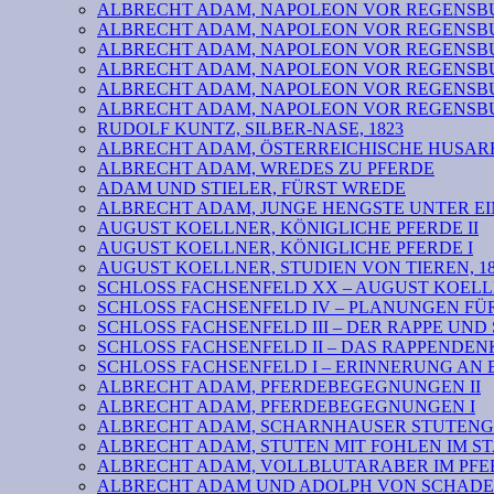
ALBRECHT ADAM, NAPOLEON VOR REGENSBURG VI: b
ALBRECHT ADAM, NAPOLEON VOR REGENSBURG V
ALBRECHT ADAM, NAPOLEON VOR REGENSBURG IV
ALBRECHT ADAM, NAPOLEON VOR REGENSBURG III
ALBRECHT ADAM, NAPOLEON VOR REGENSBURG II
ALBRECHT ADAM, NAPOLEON VOR REGENSBURG I
RUDOLF KUNTZ, SILBER-NASE, 1823
ALBRECHT ADAM, ÖSTERREICHISCHE HUSARE
ALBRECHT ADAM, WREDES ZU PFERDE
ADAM UND STIELER, FÜRST WREDE
ALBRECHT ADAM, JUNGE HENGSTE UNTER EI
AUGUST KOELLNER, KÖNIGLICHE PFERDE II
AUGUST KOELLNER, KÖNIGLICHE PFERDE I
AUGUST KOELLNER, STUDIEN VON TIEREN, 18
SCHLOSS FACHSENFELD XX – AUGUST KOELL
SCHLOSS FACHSENFELD IV – PLANUNGEN F
SCHLOSS FACHSENFELD III – DER RAPPE UND
SCHLOSS FACHSENFELD II – DAS RAPPENDE
SCHLOSS FACHSENFELD I – ERINNERUNG AN 
ALBRECHT ADAM, PFERDEBEGEGNUNGEN II
ALBRECHT ADAM, PFERDEBEGEGNUNGEN I
ALBRECHT ADAM, SCHARNHAUSER STUTENG
ALBRECHT ADAM, STUTEN MIT FOHLEN IM S
ALBRECHT ADAM, VOLLBLUTARABER IM PFER
ALBRECHT ADAM UND ADOLPH VON SCHADEN 