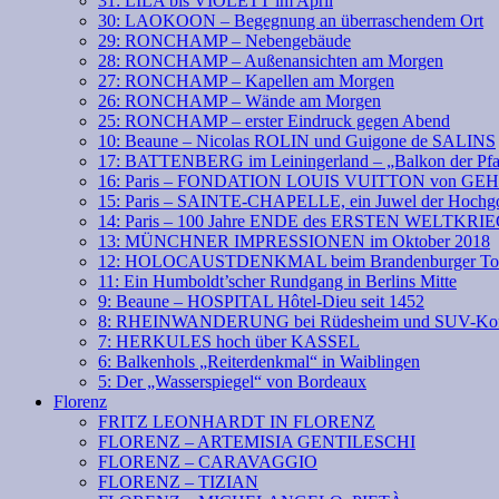
31: LILA bis VIOLETT im April
30: LAOKOON – Begegnung an überraschendem Ort
29: RONCHAMP – Nebengebäude
28: RONCHAMP – Außenansichten am Morgen
27: RONCHAMP – Kapellen am Morgen
26: RONCHAMP – Wände am Morgen
25: RONCHAMP – erster Eindruck gegen Abend
10: Beaune – Nicolas ROLIN und Guigone de SALINS
17: BATTENBERG im Leiningerland – „Balkon der Pfa
16: Paris – FONDATION LOUIS VUITTON von GE
15: Paris – SAINTE-CHAPELLE, ein Juwel der Hochgo
14: Paris – 100 Jahre ENDE des ERSTEN WELTKRI
13: MÜNCHNER IMPRESSIONEN im Oktober 2018
12: HOLOCAUSTDENKMAL beim Brandenburger To
11: Ein Humboldt’scher Rundgang in Berlins Mitte
9: Beaune – HOSPITAL Hôtel-Dieu seit 1452
8: RHEINWANDERUNG bei Rüdesheim und SUV-Kof
7: HERKULES hoch über KASSEL
6: Balkenhols „Reiterdenkmal“ in Waiblingen
5: Der „Wasserspiegel“ von Bordeaux
Florenz
FRITZ LEONHARDT IN FLORENZ
FLORENZ – ARTEMISIA GENTILESCHI
FLORENZ – CARAVAGGIO
FLORENZ – TIZIAN