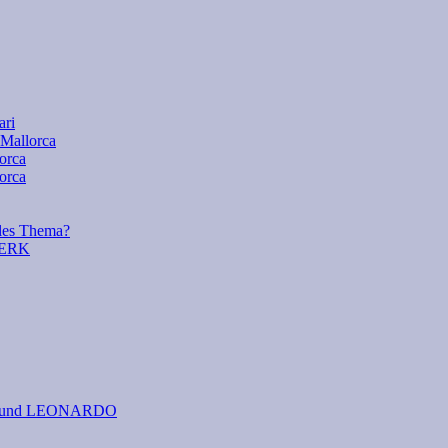
ari
 Mallorca
lorca
orca
es Thema?
WERK
 I. und LEONARDO