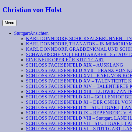
Christian von Holst
Menu
StuttgartAnsichten
KARL DONNDORF, SCHICKSALSBRUNNEN – I
KARL DONNDORF, THANATOS – IN MEMORIA
KARL DONNDORF, GRABDENKMAL UND SCHI
SCHWÄBISCHE VOLLBLUTARABER 1851 AUF 
EINE NEUE OPER FÜR STUTTGART
SCHLOSS FACHSENFELD XIX – AUSKLANG
SCHLOSS FACHSENFELD XVII – FRANZ VON K
SCHLOSS FACHSENFELD XVI – KARL VON KOENI
SCHLOSS FACHSENFELD XV – TALENTIERTE KOENIG
SCHLOSS FACHSENFELD XIV – TALENTIERTE KOENI
SCHLOSS FACHSENFELD XIII – LUDWIG ZAN
SCHLOSS FACHSENFELD XII – GOLLENHOF B
SCHLOSS FACHSENFELD XI – DER ONKEL VO
SCHLOSS FACHSENFELD X – STUTTGART, LANDHAU
SCHLOSS FACHSENFELD IX – REBENBERG V: Absc
SCHLOSS FACHSENFELD VIII – Stuttgart, LANDHAUS
SCHLOSS FACHSENFELD VII – STUTTGART, LAND
SCHLOSS FACHSENFELD VI – STUTTGART, LAN