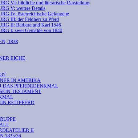
ildliche und literarische Darstellung
: weitere Details
: österreichische Gefangene
: der Feldherr zu Pferd
: Barbara und Karl 1546
: zwei Gemälde von 1840
N, 1838
NER EICHE
37
NER IN AMERIKA
ÜR DAS PFERDEDENKMAL
 SEIN TESTAMENT
NKMAL
EIN REITPFERD
RUPPE
TALL
DEATELIER II
1835/36