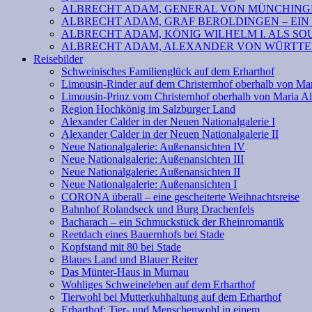
ALBRECHT ADAM, GENERAL VON MÜNCHINGE
ALBRECHT ADAM, GRAF BEROLDINGEN – EIN
ALBRECHT ADAM, KÖNIG WILHELM I. ALS SOU
ALBRECHT ADAM, ALEXANDER VON WÜRTTEM
Reisebilder
Schweinisches Familienglück auf dem Erharthof
Limousin-Rinder auf dem Christernhof oberhalb von Ma
Limousin-Prinz vom Christernhof oberhalb von Maria A
Region Hochkönig im Salzburger Land
Alexander Calder in der Neuen Nationalgalerie I
Alexander Calder in der Neuen Nationalgalerie II
Neue Nationalgalerie: Außenansichten IV
Neue Nationalgalerie: Außenansichten III
Neue Nationalgalerie: Außenansichten II
Neue Nationalgalerie: Außenansichten I
CORONA überall – eine gescheiterte Weihnachtsreise
Bahnhof Rolandseck und Burg Drachenfels
Bacharach – ein Schmuckstück der Rheinromantik
Reetdach eines Bauernhofs bei Stade
Kopfstand mit 80 bei Stade
Blaues Land und Blauer Reiter
Das Münter-Haus in Murnau
Wohliges Schweineleben auf dem Erharthof
Tierwohl bei Mutterkuhhaltung auf dem Erharthof
Erharthof: Tier- und Menschenwohl in einem