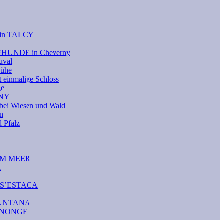
e in TALCY
UFHUNDE in Cheverny
uval
kühe
 einmalige Schloss
ge
RNY
bei Wiesen und Wald
on
Pfalz
DEM MEER
n
A S’ESTACA
AMUNTANA
CANONGE