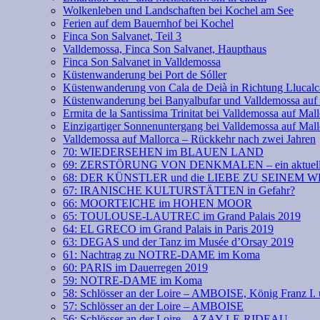
Wolkenleben und Landschaften bei Kochel am See
Ferien auf dem Bauernhof bei Kochel
Finca Son Salvanet, Teil 3
Valldemossa, Finca Son Salvanet, Haupthaus
Finca Son Salvanet in Valldemossa
Küstenwanderung bei Port de Sóller
Küstenwanderung von Cala de Deià in Richtung Llucalc
Küstenwanderung bei Banyalbufar und Valldemossa auf
Ermita de la Santissima Trinitat bei Valldemossa auf Mal
Einzigartiger Sonnenuntergang bei Valldemossa auf Mall
Valldemossa auf Mallorca – Rückkehr nach zwei Jahren
70: WIEDERSEHEN im BLAUEN LAND
69: ZERSTÖRUNG VON DENKMALEN – ein aktuell
68: DER KÜNSTLER und die LIEBE ZU SEINEM 
67: IRANISCHE KULTURSTÄTTEN in Gefahr?
66: MOORTEICHE im HOHEN MOOR
65: TOULOUSE-LAUTREC im Grand Palais 2019
64: EL GRECO im Grand Palais in Paris 2019
63: DEGAS und der Tanz im Musée d’Orsay 2019
61: Nachtrag zu NOTRE-DAME im Koma
60: PARIS im Dauerregen 2019
59: NOTRE-DAME im Koma
58: Schlösser an der Loire – AMBOISE, König Franz
57: Schlösser an der Loire – AMBOISE
56: Schlösser an der Loire – AZAY-LE-RIDEAU