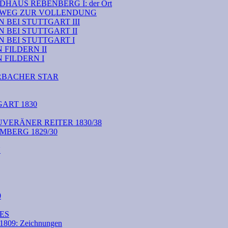
HAUS REBENBERG I: der Ort
M WEG ZUR VOLLENDUNG
BEI STUTTGART III
 BEI STUTTGART II
 BEI STUTTGART I
FILDERN II
FILDERN I
RBACHER STAR
ART 1830
VERÄNER REITER 1830/38
BERG 1829/30
N
0
ES
09: Zeichnungen