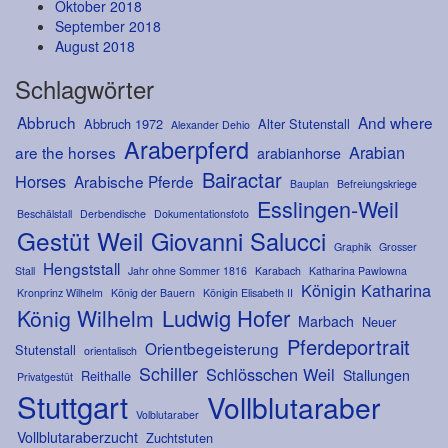
Oktober 2018
September 2018
August 2018
Schlagwörter
Abbruch
And where
Abbruch 1972
Alter Stutenstall
Alexander Dehio
Araberpferd
Arabian
are the horses
arabianhorse
Bairactar
Horses
Arabische Pferde
Bauplan
Befreiungskriege
Esslingen-Weil
Beschälstall
Derbendische
Dokumentationsfoto
Gestüt Weil
Giovanni Salucci
Graphik
Grosser
Hengststall
Stall
Jahr ohne Sommer 1816
Karabach
Katharina Pawlowna
Königin Katharina
Kronprinz Wilhelm
König der Bauern
Königin Elisabeth II
Ludwig Hofer
König Wilhelm
Marbach
Neuer
Pferdeportrait
Orientbegeisterung
Stutenstall
orientalisch
Schiller
Schlösschen Weil
Stallungen
Reithalle
Privatgestüt
Stuttgart
Vollblutaraber
Volblutaraber
Vollblutaraberzucht
Zuchtstuten