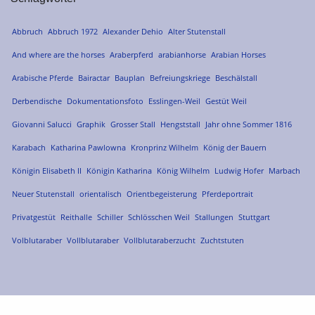
Abbruch
Abbruch 1972
Alexander Dehio
Alter Stutenstall
And where are the horses
Araberpferd
arabianhorse
Arabian Horses
Arabische Pferde
Bairactar
Bauplan
Befreiungskriege
Beschälstall
Derbendische
Dokumentationsfoto
Esslingen-Weil
Gestüt Weil
Giovanni Salucci
Graphik
Grosser Stall
Hengststall
Jahr ohne Sommer 1816
Karabach
Katharina Pawlowna
Kronprinz Wilhelm
König der Bauern
Königin Elisabeth II
Königin Katharina
König Wilhelm
Ludwig Hofer
Marbach
Neuer Stutenstall
orientalisch
Orientbegeisterung
Pferdeportrait
Privatgestüt
Reithalle
Schiller
Schlösschen Weil
Stallungen
Stuttgart
Volblutaraber
Vollblutaraber
Vollblutaraberzucht
Zuchtstuten