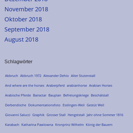
November 2018
Oktober 2018
September 2018
August 2018
Schlagwörter
Abbruch
Abbruch 1972
Alexander Dehio
Alter Stutenstall
And where are the horses
Araberpferd
arabianhorse
Arabian Horses
Arabische Pferde
Bairactar
Bauplan
Befreiungskriege
Beschälstall
Derbendische
Dokumentationsfoto
Esslingen-Weil
Gestüt Weil
Giovanni Salucci
Graphik
Grosser Stall
Hengststall
Jahr ohne Sommer 1816
Karabach
Katharina Pawlowna
Kronprinz Wilhelm
König der Bauern