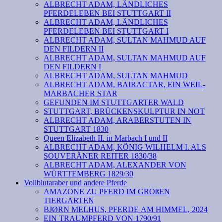
ALBRECHT ADAM, LÄNDLICHES
PFERDELEBEN BEI STUTTGART II
ALBRECHT ADAM, LÄNDLICHES
PFERDELEBEN BEI STUTTGART I
ALBRECHT ADAM, SULTAN MAHMUD AUF
DEN FILDERN II
ALBRECHT ADAM, SULTAN MAHMUD AUF
DEN FILDERN I
ALBRECHT ADAM, SULTAN MAHMUD
ALBRECHT ADAM, BAIRACTAR, EIN WEIL-
MARBACHER STAR
GEFUNDEN IM STUTTGARTER WALD
STUTTGART, BRÜCKENSKULPTUR IN NOT
ALBRECHT ADAM, ARABERSTUTEN IN
STUTTGART 1830
Queen Elizabeth II. in Marbach I und II
ALBRECHT ADAM, KÖNIG WILHELM I. ALS
SOUVERÄNER REITER 1830/38
ALBRECHT ADAM, ALEXANDER VON
WÜRTTEMBERG 1829/30
Vollblutaraber und andere Pferde
AMAZONE ZU PFERD IM GROßEN
TIERGARTEN
BJØRN MELHUS, PFERDE AM HIMMEL, 2024
EIN TRAUMPFERD VON 1790/91