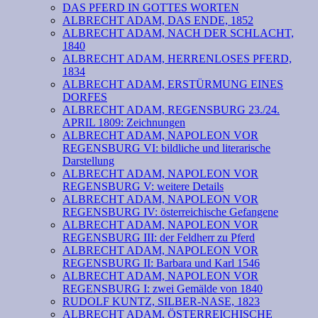
DAS PFERD IN GOTTES WORTEN
ALBRECHT ADAM, DAS ENDE, 1852
ALBRECHT ADAM, NACH DER SCHLACHT,
1840
ALBRECHT ADAM, HERRENLOSES PFERD,
1834
ALBRECHT ADAM, ERSTÜRMUNG EINES
DORFES
ALBRECHT ADAM, REGENSBURG 23./24.
APRIL 1809: Zeichnungen
ALBRECHT ADAM, NAPOLEON VOR
REGENSBURG VI: bildliche und literarische
Darstellung
ALBRECHT ADAM, NAPOLEON VOR
REGENSBURG V: weitere Details
ALBRECHT ADAM, NAPOLEON VOR
REGENSBURG IV: österreichische Gefangene
ALBRECHT ADAM, NAPOLEON VOR
REGENSBURG III: der Feldherr zu Pferd
ALBRECHT ADAM, NAPOLEON VOR
REGENSBURG II: Barbara und Karl 1546
ALBRECHT ADAM, NAPOLEON VOR
REGENSBURG I: zwei Gemälde von 1840
RUDOLF KUNTZ, SILBER-NASE, 1823
ALBRECHT ADAM, ÖSTERREICHISCHE