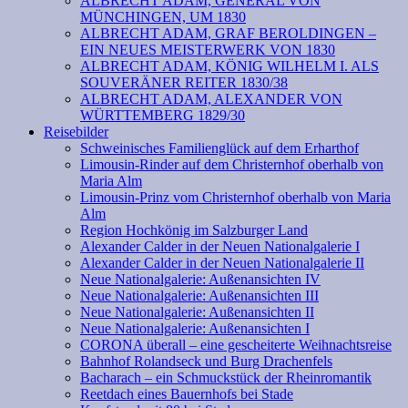
ALBRECHT ADAM, GENERAL VON
MÜNCHINGEN, UM 1830
ALBRECHT ADAM, GRAF BEROLDINGEN –
EIN NEUES MEISTERWERK VON 1830
ALBRECHT ADAM, KÖNIG WILHELM I. ALS
SOUVERÄNER REITER 1830/38
ALBRECHT ADAM, ALEXANDER VON
WÜRTTEMBERG 1829/30
Reisebilder
Schweinisches Familienglück auf dem Erharthof
Limousin-Rinder auf dem Christernhof oberhalb von
Maria Alm
Limousin-Prinz vom Christernhof oberhalb von Maria
Alm
Region Hochkönig im Salzburger Land
Alexander Calder in der Neuen Nationalgalerie I
Alexander Calder in der Neuen Nationalgalerie II
Neue Nationalgalerie: Außenansichten IV
Neue Nationalgalerie: Außenansichten III
Neue Nationalgalerie: Außenansichten II
Neue Nationalgalerie: Außenansichten I
CORONA überall – eine gescheiterte Weihnachtsreise
Bahnhof Rolandseck und Burg Drachenfels
Bacharach – ein Schmuckstück der Rheinromantik
Reetdach eines Bauernhofs bei Stade