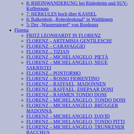
8: RHEINWANDERUNG bei Rüdesheim und SUV-
Kofferraum
7: HERKULES hoch über KASSEL
6: Balkenhols „Reiterdenkmal“ in Waiblingen
5: Der „Wasserspiegel“ von Bordeaux
Florenz
FRITZ LEONHARDT IN FLORENZ
FLORENZ – ARTEMISIA GENTILESCHI
FLORENZ – CARAVAGGIO
FLORENZ – TIZIAN
FLORENZ – MICHELANGELO, PIETÀ
FLORENZ – MICHELANGELO, NEUE
SAKRISTEI
FLORENZ – PONTORMO
FLORENZ – ROSSO FIORENTINO
FLORENZ – RAFFAEL, MADONNEN
FLORENZ – RAFFAEL, EHEPAAR DONI
FLORENZ – RAHMEN TONDO DONI
FLORENZ – MICHELANGELO, TONDO DONI
FLORENZ – MICHELANGELO, BRÜGGER
MADONNA
FLORENZ – MICHELANGELO, DAVID
FLORENZ – MICHELANGELO, TONDO PITTI
FLORENZ – MICHELANGELO, TRUNKENER
BACCHUS