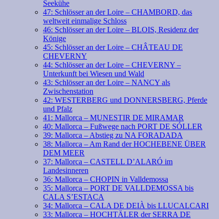
Seekühe
47: Schlösser an der Loire – CHAMBORD, das
weltweit einmalige Schloss
46: Schlösser an der Loire – BLOIS, Residenz der
Könige
45: Schlösser an der Loire – CHÂTEAU DE
CHEVERNY
44: Schlösser an der Loire – CHEVERNY –
Unterkunft bei Wiesen und Wald
43: Schlösser an der Loire – NANCY als
Zwischenstation
42: WESTERBERG und DONNERSBERG, Pferde
und Pfalz
41: Mallorca – MUNESTIR DE MIRAMAR
40: Mallorca – Fußwege nach PORT DE SÓLLER
39: Mallorca – Abstieg zu NA FORADADA
38: Mallorca – Am Rand der HOCHEBENE ÜBER
DEM MEER
37: Mallorca – CASTELL D’ALARÓ im
Landesinneren
36: Mallorca – CHOPIN in Valldemossa
35: Mallorca – PORT DE VALLDEMOSSA bis
CALA S’ESTACA
34: Mallorca – CALA DE DEIÀ bis LLUCALCARI
33: Mallorca – HOCHTÄLER der SERRA DE