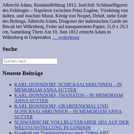
Albrecht Adam, Russlandfeldzug 1812, Juni/Juli: Schlüsselfiguren
des Feldzuges – Napoleon zwischen Prinz Eugène, Vizekönig von
Italien, und Joachim Murat, König von Neapel, Detail, siehe Ende
des Beitrags. Albrecht Adam, Dragoner der italienischen Garde im
Biwak bei Willenberg, Feder auf transparentem Papier, 11,0 x 29,5
cm, Sammlung Thein Am 10. Juni 1812 erreicht Adam in
Willenberg in Ostpreußen
… weiterlesen
Suche
Neueste Beiträge
KARL DONNDORF, SCHICKSALSBRUNNEN – IN
MEMORIAM ANNA SUTTER
KARL DONNDORF, THANATOS – IN MEMORIAM
ANNA SUTTER
KARL DONNDORF, GRABDENKMAL UND
SCHICKSALSBRUNNEN – IN MEMORIAM ANNA
SUTTER
SCHWÄBISCHE VOLLBLUTARABER 1851 AUF DER
WELTAUSSTELLUNG IN LONDON
Spaghetti mit Tropfensicherung nach Tüftler-ART