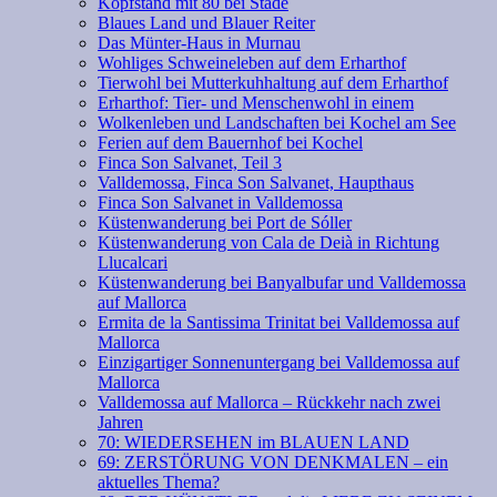
Kopfstand mit 80 bei Stade
Blaues Land und Blauer Reiter
Das Münter-Haus in Murnau
Wohliges Schweineleben auf dem Erharthof
Tierwohl bei Mutterkuhhaltung auf dem Erharthof
Erharthof: Tier- und Menschenwohl in einem
Wolkenleben und Landschaften bei Kochel am See
Ferien auf dem Bauernhof bei Kochel
Finca Son Salvanet, Teil 3
Valldemossa, Finca Son Salvanet, Haupthaus
Finca Son Salvanet in Valldemossa
Küstenwanderung bei Port de Sóller
Küstenwanderung von Cala de Deià in Richtung
Llucalcari
Küstenwanderung bei Banyalbufar und Valldemossa
auf Mallorca
Ermita de la Santissima Trinitat bei Valldemossa auf
Mallorca
Einzigartiger Sonnenuntergang bei Valldemossa auf
Mallorca
Valldemossa auf Mallorca – Rückkehr nach zwei
Jahren
70: WIEDERSEHEN im BLAUEN LAND
69: ZERSTÖRUNG VON DENKMALEN – ein
aktuelles Thema?