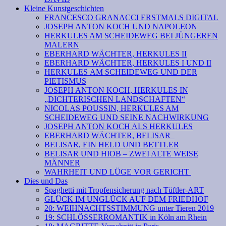
Kleine Kunstgeschichten
FRANCESCO GRANACCI ERSTMALS DIGITAL
JOSEPH ANTON KOCH UND NAPOLEON
HERKULES AM SCHEIDEWEG BEI JÜNGEREN
MALERN
EBERHARD WÄCHTER, HERKULES II
EBERHARD WÄCHTER, HERKULES I UND II
HERKULES AM SCHEIDEWEG UND DER
PIETISMUS
JOSEPH ANTON KOCH, HERKULES IN
„DICHTERISCHEN LANDSCHAFTEN“
NICOLAS POUSSIN, HERKULES AM
SCHEIDEWEG UND SEINE NACHWIRKUNG
JOSEPH ANTON KOCH ALS HERKULES
EBERHARD WÄCHTER, BELISAR
BELISAR, EIN HELD UND BETTLER
BELISAR UND HIOB – ZWEI ALTE WEISE
MÄNNER
WAHRHEIT UND LÜGE VOR GERICHT
Dies und Das
Spaghetti mit Tropfensicherung nach Tüftler-ART
GLÜCK IM UNGLÜCK AUF DEM FRIEDHOF
20: WEIHNACHTSSTIMMUNG unter Tieren 2019
19: SCHLÖSSERROMANTIK in Köln am Rhein