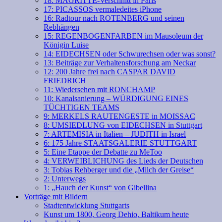
18: MAGRITTE-Verschnitt in Paris
17: PICASSOS vermaledeites iPhone
16: Radtour nach ROTENBERG und seinen
Rebhängen
15: REGENBOGENFARBEN im Mausoleum der
Königin Luise
14: EIDECHSEN oder Schwurechsen oder was sonst?
13: Beiträge zur Verhaltensforschung am Neckar
12: 200 Jahre frei nach CASPAR DAVID
FRIEDRICH
11: Wiedersehen mit RONCHAMP
10: Kanalsanierung – WÜRDIGUNG EINES
TÜCHTIGEN TEAMS
9: MERKELS RAUTENGESTE in MOISSAC
8: UMSIEDLUNG von EIDECHSEN in Stuttgart
7: ARTEMISIA in Italien – JUDITH in Israel
6: 175 Jahre STAATSGALERIE STUTTGART
5: Eine Etappe der Debatte zu MeToo
4: VERWEIBLICHUNG des Lieds der Deutschen
3: Tobias Rehberger und die „Milch der Greise“
2: Unterwegs
1: „Hauch der Kunst“ von Gibellina
Vorträge mit Bildern
Stadtentwicklung Stuttgarts
Kunst um 1800, Georg Dehio, Baltikum heute