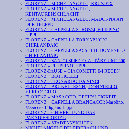
FLORENZ – MICHELANGELO, KRUZIFIX
FLORENZ – MICHELANGELO,
KENTAURENSCHLACHT
FLORENZ – MICHELANGELO, MADONNA AN
DER TREPPE
FLORENZ – CAPPELLA STROZZI, FILIPPINO
LIPPI
FLORENZ – CAPPELLA TORNABUONI,
GHIRLANDAIO
FLORENZ – CAPPELLA SASSETTI, DOMENICO
GHIRLANDAIO
FLORENZ – SANTO SPIRITO: ALTÄRE UM 1500
FLORENZ – FILIPPINO LIPPI
FLORENZ-PAUSE – GIACOMETTI IM REGEN
FLORENZ – BOTTICELLI
FLORENZ – LEONARDO DA VINCI
FLORENZ – BRUNELLESCHI, DONATELLO,
VERROCCHIO
FLORENZ – MASACCIO, DREIFALTIGKEIT
FLORENZ – CAPPELLA BRANCACCI: Masolino,
Masaccio, Filippino Lippi
FLORENZ – GHIBERTI UND DAS
PARADIESPORTAL
FLORENZ – STADTANSICHTEN
MICHELANGELO BEI BIBERACH UND