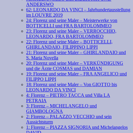
ANDERSWO
62: LEONARDO DA VINCI – Jahrhundertausstellung
im LOUVRE 2019
24: Florenz und seine Maler – Meisterwerke von
BOTTICELLI und FRA BARTOLOMMEO
23: Florenz und seine Maler – VERROCCHIO,
LEONARDO, FRA BARTOLOMMEO
22: Florenz und seine Maler – BOTTICELLI,
GHIRLANDAIO, FILIPPINO LIPPI
21: Florenz und seine Maler – GHIRLANDAIO und
S. Maria Novella
20: Florenz und seine Maler – VERKÜNDIGUNG
und die Ärzte COSMAS und DAMIAN
19: Florenz und seine Maler – FRA ANGELICO und
FILIPPO LIPPI
18: Florenz und seine Maler – Von GIOTTO bis
LEONARDO DA VINCI
4: Florenz – PIETRO TACCA und Villa LA
PETRAIA
3: Florenz – MICHELANGELO und
GIAMBOLOGNA
2: Florenz – PALAZZO VECCHIO und sein
Aussichtsturm
1: Florenz – PIAZZA SIGNORIA und Michelangelos
DAVID