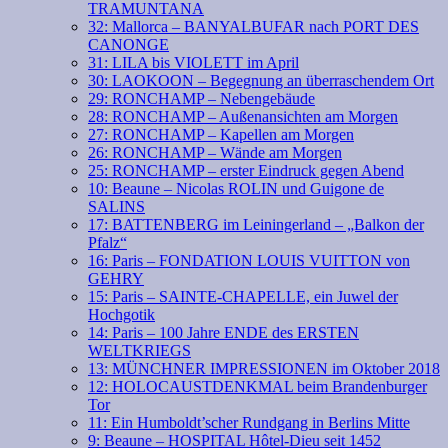
TRAMUNTANA
32: Mallorca – BANYALBUFAR nach PORT DES
CANONGE
31: LILA bis VIOLETT im April
30: LAOKOON – Begegnung an überraschendem Ort
29: RONCHAMP – Nebengebäude
28: RONCHAMP – Außenansichten am Morgen
27: RONCHAMP – Kapellen am Morgen
26: RONCHAMP – Wände am Morgen
25: RONCHAMP – erster Eindruck gegen Abend
10: Beaune – Nicolas ROLIN und Guigone de
SALINS
17: BATTENBERG im Leiningerland – „Balkon der
Pfalz“
16: Paris – FONDATION LOUIS VUITTON von
GEHRY
15: Paris – SAINTE-CHAPELLE, ein Juwel der
Hochgotik
14: Paris – 100 Jahre ENDE des ERSTEN
WELTKRIEGS
13: MÜNCHNER IMPRESSIONEN im Oktober 2018
12: HOLOCAUSTDENKMAL beim Brandenburger
Tor
11: Ein Humboldt’scher Rundgang in Berlins Mitte
9: Beaune – HOSPITAL Hôtel-Dieu seit 1452