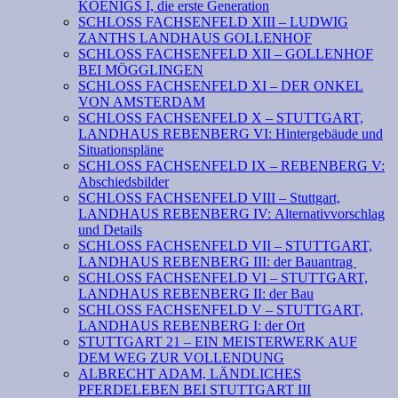
KOENIGS I, die erste Generation
SCHLOSS FACHSENFELD XIII – LUDWIG
ZANTHS LANDHAUS GOLLENHOF
SCHLOSS FACHSENFELD XII – GOLLENHOF
BEI MÖGGLINGEN
SCHLOSS FACHSENFELD XI – DER ONKEL
VON AMSTERDAM
SCHLOSS FACHSENFELD X – STUTTGART,
LANDHAUS REBENBERG VI: Hintergebäude und
Situationspläne
SCHLOSS FACHSENFELD IX – REBENBERG V:
Abschiedsbilder
SCHLOSS FACHSENFELD VIII – Stuttgart,
LANDHAUS REBENBERG IV: Alternativvorschlag
und Details
SCHLOSS FACHSENFELD VII – STUTTGART,
LANDHAUS REBENBERG III: der Bauantrag
SCHLOSS FACHSENFELD VI – STUTTGART,
LANDHAUS REBENBERG II: der Bau
SCHLOSS FACHSENFELD V – STUTTGART,
LANDHAUS REBENBERG I: der Ort
STUTTGART 21 – EIN MEISTERWERK AUF
DEM WEG ZUR VOLLENDUNG
ALBRECHT ADAM, LÄNDLICHES
PFERDELEBEN BEI STUTTGART III