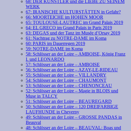
68: DER KÜNSTLER und die LIEBE ZU SEINEM
WERK
67: IRANISCHE KULTURSTÄTTEN in Gefahr?
66: MOORTEICHE im HOHEN MOOR
65: TOULOUSE-LAUTREC im Grand Palais 2019
64: EL GRECO im Grand Palais in Paris 2019
63: DEGAS und der Tanz im Musée d’Orsay 2019
61: Nachtrag zu NOTRE-DAME im Koma
60: PARIS im Dauerregen 2019
59: NOTRE-DAME im Koma
58: Schlösser an der Loire – AMBOISE, König Franz
I. und LEONARDO
57: Schlösser an der Loire – AMBOISE
56: Schlösser an der Loire – AZAY-LE-RIDEAU
55: Schlösser an der Loire – VILLANDRY
54: Schlösser an der Loire – CHAUMONT
53: Schlösser an der Loire – CHENONCEAU
52: Schlösser an der Loire – Magie in BLOIS und
Muse in TALCY
51: Schlösser an der Loire – BEAUREGARD
50: Schlösser an der Loire – 120 DREIFARBIGE
LAUFHUNDE in Cheverny
49: Schlösser an der Loire – GROSSE PANDAS in
Beauval
48: Schlösser an der Loire – BEAUVAL: Boas und