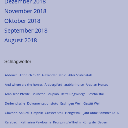
Dezember 2018
November 2018
Oktober 2018
September 2018
August 2018
Schlagwörter
Abbruch
Abbruch 1972
Alexander Dehio
Alter Stutenstall
And where are the horses
Araberpferd
arabianhorse
Arabian Horses
Arabische Pferde
Bairactar
Bauplan
Befreiungskriege
Beschälstall
Derbendische
Dokumentationsfoto
Esslingen-Weil
Gestüt Weil
Giovanni Salucci
Graphik
Grosser Stall
Hengststall
Jahr ohne Sommer 1816
Karabach
Katharina Pawlowna
Kronprinz Wilhelm
König der Bauern