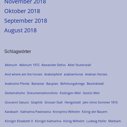
November 2018
Oktober 2018
September 2018
August 2018
Schlagwörter
Abbruch
Abbruch 1972
Alexander Dehio
Alter Stutenstall
And where are the horses
Araberpferd
arabianhorse
Arabian Horses
Arabische Pferde
Bairactar
Bauplan
Befreiungskriege
Beschälstall
Derbendische
Dokumentationsfoto
Esslingen-Weil
Gestüt Weil
Giovanni Salucci
Graphik
Grosser Stall
Hengststall
Jahr ohne Sommer 1816
Karabach
Katharina Pawlowna
Kronprinz Wilhelm
König der Bauern
Königin Elisabeth II
Königin Katharina
König Wilhelm
Ludwig Hofer
Marbach