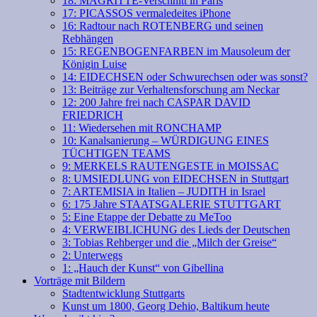
18: MAGRITTE-Verschnitt in Paris
17: PICASSOS vermaledeites iPhone
16: Radtour nach ROTENBERG und seinen
Rebhängen
15: REGENBOGENFARBEN im Mausoleum der
Königin Luise
14: EIDECHSEN oder Schwurechsen oder was sonst?
13: Beiträge zur Verhaltensforschung am Neckar
12: 200 Jahre frei nach CASPAR DAVID
FRIEDRICH
11: Wiedersehen mit RONCHAMP
10: Kanalsanierung – WÜRDIGUNG EINES
TÜCHTIGEN TEAMS
9: MERKELS RAUTENGESTE in MOISSAC
8: UMSIEDLUNG von EIDECHSEN in Stuttgart
7: ARTEMISIA in Italien – JUDITH in Israel
6: 175 Jahre STAATSGALERIE STUTTGART
5: Eine Etappe der Debatte zu MeToo
4: VERWEIBLICHUNG des Lieds der Deutschen
3: Tobias Rehberger und die „Milch der Greise“
2: Unterwegs
1: „Hauch der Kunst“ von Gibellina
Vorträge mit Bildern
Stadtentwicklung Stuttgarts
Kunst um 1800, Georg Dehio, Baltikum heute