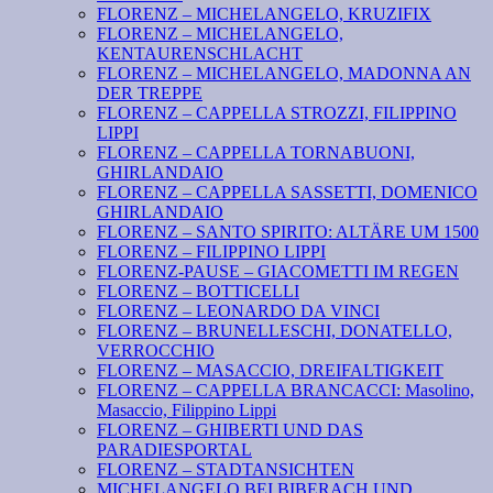
FLORENZ – MICHELANGELO, KRUZIFIX
FLORENZ – MICHELANGELO,
KENTAURENSCHLACHT
FLORENZ – MICHELANGELO, MADONNA AN
DER TREPPE
FLORENZ – CAPPELLA STROZZI, FILIPPINO
LIPPI
FLORENZ – CAPPELLA TORNABUONI,
GHIRLANDAIO
FLORENZ – CAPPELLA SASSETTI, DOMENICO
GHIRLANDAIO
FLORENZ – SANTO SPIRITO: ALTÄRE UM 1500
FLORENZ – FILIPPINO LIPPI
FLORENZ-PAUSE – GIACOMETTI IM REGEN
FLORENZ – BOTTICELLI
FLORENZ – LEONARDO DA VINCI
FLORENZ – BRUNELLESCHI, DONATELLO,
VERROCCHIO
FLORENZ – MASACCIO, DREIFALTIGKEIT
FLORENZ – CAPPELLA BRANCACCI: Masolino,
Masaccio, Filippino Lippi
FLORENZ – GHIBERTI UND DAS
PARADIESPORTAL
FLORENZ – STADTANSICHTEN
MICHELANGELO BEI BIBERACH UND