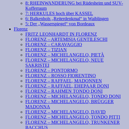
8: RHEINWANDERUNG bei Rüdesheim und SUV-
Kofferraum
7: HERKULES hoch über KASSEL
6: Balkenhols „Reiterdenkmal“ in Waiblingen
5: Der „Wasserspiegel“ von Bordeaux
Florenz
FRITZ LEONHARDT IN FLORENZ
FLORENZ – ARTEMISIA GENTILESCHI
FLORENZ – CARAVAGGIO
FLORENZ – TIZIAN
FLORENZ – MICHELANGELO, PIETÀ
FLORENZ – MICHELANGELO, NEUE
SAKRISTEI
FLORENZ – PONTORMO
FLORENZ – ROSSO FIORENTINO
FLORENZ – RAFFAEL, MADONNEN
FLORENZ – RAFFAEL, EHEPAAR DONI
FLORENZ – RAHMEN TONDO DONI
FLORENZ – MICHELANGELO, TONDO DONI
FLORENZ – MICHELANGELO, BRÜGGER
MADONNA
FLORENZ – MICHELANGELO, DAVID
FLORENZ – MICHELANGELO, TONDO PITTI
FLORENZ – MICHELANGELO, TRUNKENER
BACCHUS