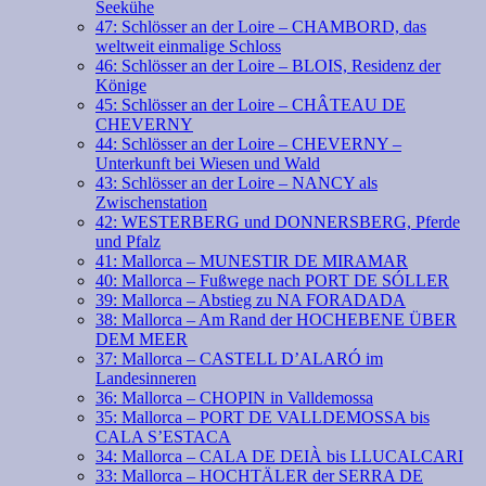
Seekühe
47: Schlösser an der Loire – CHAMBORD, das
weltweit einmalige Schloss
46: Schlösser an der Loire – BLOIS, Residenz der
Könige
45: Schlösser an der Loire – CHÂTEAU DE
CHEVERNY
44: Schlösser an der Loire – CHEVERNY –
Unterkunft bei Wiesen und Wald
43: Schlösser an der Loire – NANCY als
Zwischenstation
42: WESTERBERG und DONNERSBERG, Pferde
und Pfalz
41: Mallorca – MUNESTIR DE MIRAMAR
40: Mallorca – Fußwege nach PORT DE SÓLLER
39: Mallorca – Abstieg zu NA FORADADA
38: Mallorca – Am Rand der HOCHEBENE ÜBER
DEM MEER
37: Mallorca – CASTELL D’ALARÓ im
Landesinneren
36: Mallorca – CHOPIN in Valldemossa
35: Mallorca – PORT DE VALLDEMOSSA bis
CALA S’ESTACA
34: Mallorca – CALA DE DEIÀ bis LLUCALCARI
33: Mallorca – HOCHTÄLER der SERRA DE