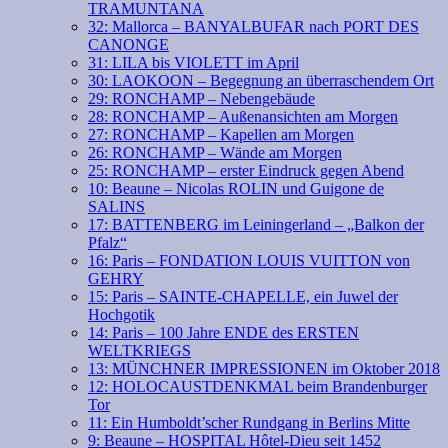
TRAMUNTANA
32: Mallorca – BANYALBUFAR nach PORT DES
CANONGE
31: LILA bis VIOLETT im April
30: LAOKOON – Begegnung an überraschendem Ort
29: RONCHAMP – Nebengebäude
28: RONCHAMP – Außenansichten am Morgen
27: RONCHAMP – Kapellen am Morgen
26: RONCHAMP – Wände am Morgen
25: RONCHAMP – erster Eindruck gegen Abend
10: Beaune – Nicolas ROLIN und Guigone de
SALINS
17: BATTENBERG im Leiningerland – „Balkon der
Pfalz“
16: Paris – FONDATION LOUIS VUITTON von
GEHRY
15: Paris – SAINTE-CHAPELLE, ein Juwel der
Hochgotik
14: Paris – 100 Jahre ENDE des ERSTEN
WELTKRIEGS
13: MÜNCHNER IMPRESSIONEN im Oktober 2018
12: HOLOCAUSTDENKMAL beim Brandenburger
Tor
11: Ein Humboldt’scher Rundgang in Berlins Mitte
9: Beaune – HOSPITAL Hôtel-Dieu seit 1452