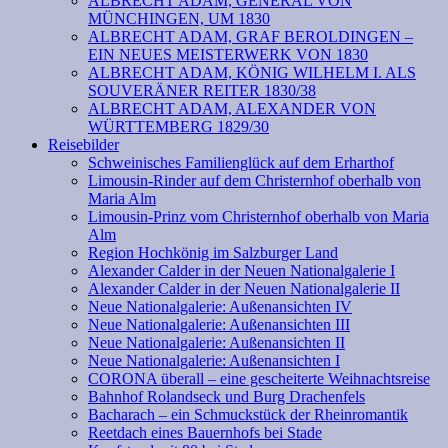
ALBRECHT ADAM, GENERAL VON
MÜNCHINGEN, UM 1830
ALBRECHT ADAM, GRAF BEROLDINGEN –
EIN NEUES MEISTERWERK VON 1830
ALBRECHT ADAM, KÖNIG WILHELM I. ALS
SOUVERÄNER REITER 1830/38
ALBRECHT ADAM, ALEXANDER VON
WÜRTTEMBERG 1829/30
Reisebilder
Schweinisches Familienglück auf dem Erharthof
Limousin-Rinder auf dem Christernhof oberhalb von
Maria Alm
Limousin-Prinz vom Christernhof oberhalb von Maria
Alm
Region Hochkönig im Salzburger Land
Alexander Calder in der Neuen Nationalgalerie I
Alexander Calder in der Neuen Nationalgalerie II
Neue Nationalgalerie: Außenansichten IV
Neue Nationalgalerie: Außenansichten III
Neue Nationalgalerie: Außenansichten II
Neue Nationalgalerie: Außenansichten I
CORONA überall – eine gescheiterte Weihnachtsreise
Bahnhof Rolandseck und Burg Drachenfels
Bacharach – ein Schmuckstück der Rheinromantik
Reetdach eines Bauernhofs bei Stade