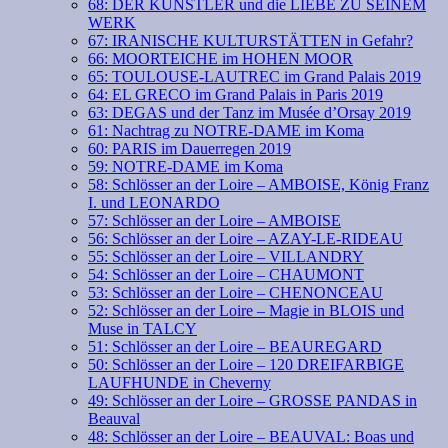
68: DER KÜNSTLER und die LIEBE ZU SEINEM
WERK
67: IRANISCHE KULTURSTÄTTEN in Gefahr?
66: MOORTEICHE im HOHEN MOOR
65: TOULOUSE-LAUTREC im Grand Palais 2019
64: EL GRECO im Grand Palais in Paris 2019
63: DEGAS und der Tanz im Musée d’Orsay 2019
61: Nachtrag zu NOTRE-DAME im Koma
60: PARIS im Dauerregen 2019
59: NOTRE-DAME im Koma
58: Schlösser an der Loire – AMBOISE, König Franz
I. und LEONARDO
57: Schlösser an der Loire – AMBOISE
56: Schlösser an der Loire – AZAY-LE-RIDEAU
55: Schlösser an der Loire – VILLANDRY
54: Schlösser an der Loire – CHAUMONT
53: Schlösser an der Loire – CHENONCEAU
52: Schlösser an der Loire – Magie in BLOIS und
Muse in TALCY
51: Schlösser an der Loire – BEAUREGARD
50: Schlösser an der Loire – 120 DREIFARBIGE
LAUFHUNDE in Cheverny
49: Schlösser an der Loire – GROSSE PANDAS in
Beauval
48: Schlösser an der Loire – BEAUVAL: Boas und