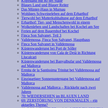
Kopfstand mit 80 bei Stade
Blaues Land und Blauer Reiter
Das Münter-Haus in Murnau
Wohliges Schweineleben auf dem Erharthof
Tierwohl bei Mutterkuhhaltung auf dem Erharthof
Erharthof: Tier- und Menschenwohl in einem
Wolkenleben und Landschaften bei Kochel am See
Ferien auf dem Bauernhof bei Kochel
Finca Son Salvanet, Teil 3
Valldemossa, Finca Son Salvanet, Haupthaus
Finca Son Salvanet in Valldemossa
Küstenwanderung bei Port de Sóller
Küstenwanderung von Cala de Deià in Richtung
Llucalcari
Küstenwanderung bei Banyalbufar und Valldemossa
auf Mallorca
Ermita de la Santissima Trinitat bei Valldemossa auf
Mallorca
Einzigartiger Sonnenuntergang bei Valldemossa auf
Mallorca
Valldemossa auf Mallorca – Rückkehr nach zwei
Jahren
70: WIEDERSEHEN im BLAUEN LAND
69: ZERSTÖRUNG VON DENKMALEN – ein
aktuelles Thema?