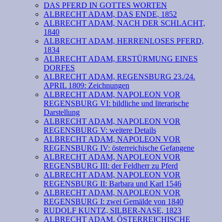
DAS PFERD IN GOTTES WORTEN
ALBRECHT ADAM, DAS ENDE, 1852
ALBRECHT ADAM, NACH DER SCHLACHT,
1840
ALBRECHT ADAM, HERRENLOSES PFERD,
1834
ALBRECHT ADAM, ERSTÜRMUNG EINES
DORFES
ALBRECHT ADAM, REGENSBURG 23./24.
APRIL 1809: Zeichnungen
ALBRECHT ADAM, NAPOLEON VOR
REGENSBURG VI: bildliche und literarische
Darstellung
ALBRECHT ADAM, NAPOLEON VOR
REGENSBURG V: weitere Details
ALBRECHT ADAM, NAPOLEON VOR
REGENSBURG IV: österreichische Gefangene
ALBRECHT ADAM, NAPOLEON VOR
REGENSBURG III: der Feldherr zu Pferd
ALBRECHT ADAM, NAPOLEON VOR
REGENSBURG II: Barbara und Karl 1546
ALBRECHT ADAM, NAPOLEON VOR
REGENSBURG I: zwei Gemälde von 1840
RUDOLF KUNTZ, SILBER-NASE, 1823
ALBRECHT ADAM, ÖSTERREICHISCHE