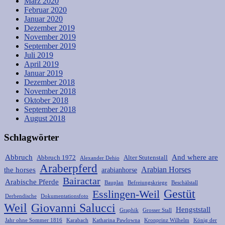
März 2020
Februar 2020
Januar 2020
Dezember 2019
November 2019
September 2019
Juli 2019
April 2019
Januar 2019
Dezember 2018
November 2018
Oktober 2018
September 2018
August 2018
Schlagwörter
Abbruch
And where are
Abbruch 1972
Alter Stutenstall
Alexander Dehio
Araberpferd
Arabian Horses
the horses
arabianhorse
Bairactar
Arabische Pferde
Bauplan
Befreiungskriege
Beschälstall
Gestüt
Esslingen-Weil
Derbendische
Dokumentationsfoto
Weil
Giovanni Salucci
Hengststall
Graphik
Grosser Stall
Jahr ohne Sommer 1816
Karabach
Katharina Pawlowna
Kronprinz Wilhelm
König der