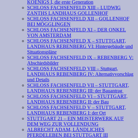
KOENIGS I, die erste Generation
SCHLOSS FACHSENFELD XIII – LUDWIG
ZANTHS LANDHAUS GOLLENHOF
SCHLOSS FACHSENFELD XII – GOLLENHOF
BEI MÖGGLINGEN
SCHLOSS FACHSENFELD XI – DER ONKEL
VON AMSTERDAM
SCHLOSS FACHSENFELD X – STUTTGART,
LANDHAUS REBENBERG VI: Hintergebäude und
Situationspläne
SCHLOSS FACHSENFELD IX – REBENBERG V:
Abschiedsbilder
SCHLOSS FACHSENFELD VIII – Stuttgart,
LANDHAUS REBENBERG IV: Alternativvorschlag
und Details
SCHLOSS FACHSENFELD VII – STUTTGART,
LANDHAUS REBENBERG III: der Bauantrag
SCHLOSS FACHSENFELD VI – STUTTGART,
LANDHAUS REBENBERG II: der Bau
SCHLOSS FACHSENFELD V – STUTTGART,
LANDHAUS REBENBERG I: der Ort
STUTTGART 21 – EIN MEISTERWERK AUF
DEM WEG ZUR VOLLENDUNG
ALBRECHT ADAM, LÄNDLICHES
PFERDELEBEN BEI STUTTGART III