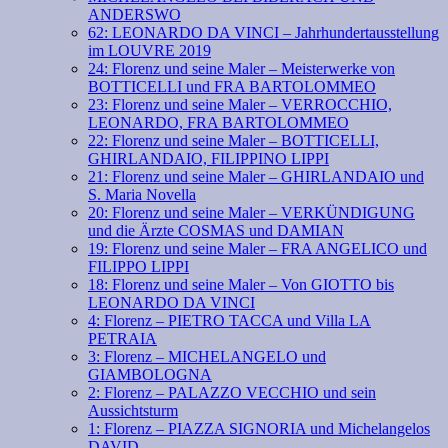
ANDERSWO
62: LEONARDO DA VINCI – Jahrhundertausstellung
im LOUVRE 2019
24: Florenz und seine Maler – Meisterwerke von
BOTTICELLI und FRA BARTOLOMMEO
23: Florenz und seine Maler – VERROCCHIO,
LEONARDO, FRA BARTOLOMMEO
22: Florenz und seine Maler – BOTTICELLI,
GHIRLANDAIO, FILIPPINO LIPPI
21: Florenz und seine Maler – GHIRLANDAIO und
S. Maria Novella
20: Florenz und seine Maler – VERKÜNDIGUNG
und die Ärzte COSMAS und DAMIAN
19: Florenz und seine Maler – FRA ANGELICO und
FILIPPO LIPPI
18: Florenz und seine Maler – Von GIOTTO bis
LEONARDO DA VINCI
4: Florenz – PIETRO TACCA und Villa LA
PETRAIA
3: Florenz – MICHELANGELO und
GIAMBOLOGNA
2: Florenz – PALAZZO VECCHIO und sein
Aussichtsturm
1: Florenz – PIAZZA SIGNORIA und Michelangelos
DAVID