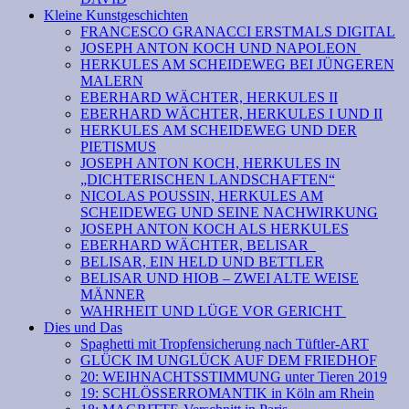
Kleine Kunstgeschichten
FRANCESCO GRANACCI ERSTMALS DIGITAL
JOSEPH ANTON KOCH UND NAPOLEON
HERKULES AM SCHEIDEWEG BEI JÜNGEREN
MALERN
EBERHARD WÄCHTER, HERKULES II
EBERHARD WÄCHTER, HERKULES I UND II
HERKULES AM SCHEIDEWEG UND DER
PIETISMUS
JOSEPH ANTON KOCH, HERKULES IN
„DICHTERISCHEN LANDSCHAFTEN“
NICOLAS POUSSIN, HERKULES AM
SCHEIDEWEG UND SEINE NACHWIRKUNG
JOSEPH ANTON KOCH ALS HERKULES
EBERHARD WÄCHTER, BELISAR
BELISAR, EIN HELD UND BETTLER
BELISAR UND HIOB – ZWEI ALTE WEISE
MÄNNER
WAHRHEIT UND LÜGE VOR GERICHT
Dies und Das
Spaghetti mit Tropfensicherung nach Tüftler-ART
GLÜCK IM UNGLÜCK AUF DEM FRIEDHOF
20: WEIHNACHTSSTIMMUNG unter Tieren 2019
19: SCHLÖSSERROMANTIK in Köln am Rhein