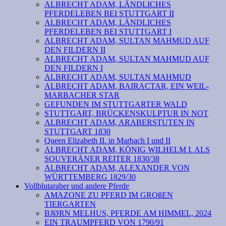
ALBRECHT ADAM, LÄNDLICHES
PFERDELEBEN BEI STUTTGART II
ALBRECHT ADAM, LÄNDLICHES
PFERDELEBEN BEI STUTTGART I
ALBRECHT ADAM, SULTAN MAHMUD AUF
DEN FILDERN II
ALBRECHT ADAM, SULTAN MAHMUD AUF
DEN FILDERN I
ALBRECHT ADAM, SULTAN MAHMUD
ALBRECHT ADAM, BAIRACTAR, EIN WEIL-
MARBACHER STAR
GEFUNDEN IM STUTTGARTER WALD
STUTTGART, BRÜCKENSKULPTUR IN NOT
ALBRECHT ADAM, ARABERSTUTEN IN
STUTTGART 1830
Queen Elizabeth II. in Marbach I und II
ALBRECHT ADAM, KÖNIG WILHELM I. ALS
SOUVERÄNER REITER 1830/38
ALBRECHT ADAM, ALEXANDER VON
WÜRTTEMBERG 1829/30
Vollblutaraber und andere Pferde
AMAZONE ZU PFERD IM GROßEN
TIERGARTEN
BJØRN MELHUS, PFERDE AM HIMMEL, 2024
EIN TRAUMPFERD VON 1790/91