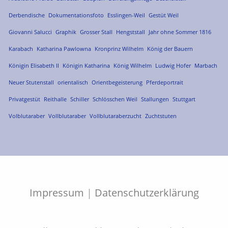
Derbendische
Dokumentationsfoto
Esslingen-Weil
Gestüt Weil
Giovanni Salucci
Graphik
Grosser Stall
Hengststall
Jahr ohne Sommer 1816
Karabach
Katharina Pawlowna
Kronprinz Wilhelm
König der Bauern
Königin Elisabeth II
Königin Katharina
König Wilhelm
Ludwig Hofer
Marbach
Neuer Stutenstall
orientalisch
Orientbegeisterung
Pferdeportrait
Privatgestüt
Reithalle
Schiller
Schlösschen Weil
Stallungen
Stuttgart
Volblutaraber
Vollblutaraber
Vollblutaraberzucht
Zuchtstuten
Impressum
|
Datenschutzerklärung