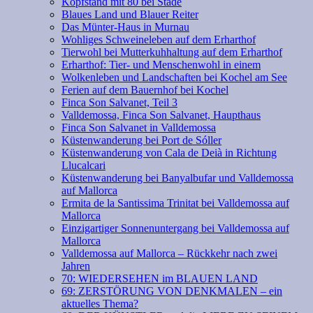
Kopfstand mit 80 bei Stade
Blaues Land und Blauer Reiter
Das Münter-Haus in Murnau
Wohliges Schweineleben auf dem Erharthof
Tierwohl bei Mutterkuhhaltung auf dem Erharthof
Erharthof: Tier- und Menschenwohl in einem
Wolkenleben und Landschaften bei Kochel am See
Ferien auf dem Bauernhof bei Kochel
Finca Son Salvanet, Teil 3
Valldemossa, Finca Son Salvanet, Haupthaus
Finca Son Salvanet in Valldemossa
Küstenwanderung bei Port de Sóller
Küstenwanderung von Cala de Deià in Richtung
Llucalcari
Küstenwanderung bei Banyalbufar und Valldemossa
auf Mallorca
Ermita de la Santissima Trinitat bei Valldemossa auf
Mallorca
Einzigartiger Sonnenuntergang bei Valldemossa auf
Mallorca
Valldemossa auf Mallorca – Rückkehr nach zwei
Jahren
70: WIEDERSEHEN im BLAUEN LAND
69: ZERSTÖRUNG VON DENKMALEN – ein
aktuelles Thema?