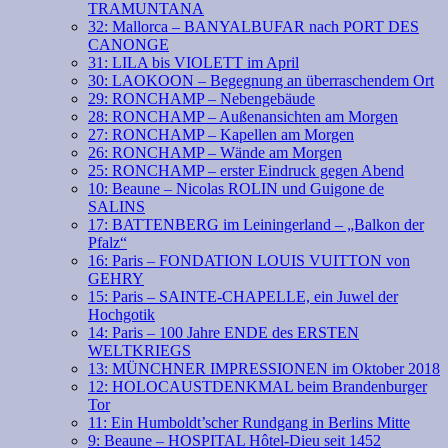
TRAMUNTANA
32: Mallorca – BANYALBUFAR nach PORT DES
CANONGE
31: LILA bis VIOLETT im April
30: LAOKOON – Begegnung an überraschendem Ort
29: RONCHAMP – Nebengebäude
28: RONCHAMP – Außenansichten am Morgen
27: RONCHAMP – Kapellen am Morgen
26: RONCHAMP – Wände am Morgen
25: RONCHAMP – erster Eindruck gegen Abend
10: Beaune – Nicolas ROLIN und Guigone de
SALINS
17: BATTENBERG im Leiningerland – „Balkon der
Pfalz“
16: Paris – FONDATION LOUIS VUITTON von
GEHRY
15: Paris – SAINTE-CHAPELLE, ein Juwel der
Hochgotik
14: Paris – 100 Jahre ENDE des ERSTEN
WELTKRIEGS
13: MÜNCHNER IMPRESSIONEN im Oktober 2018
12: HOLOCAUSTDENKMAL beim Brandenburger
Tor
11: Ein Humboldt’scher Rundgang in Berlins Mitte
9: Beaune – HOSPITAL Hôtel-Dieu seit 1452