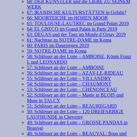
68: DER KÜNSTLER und die LIEBE ZU SEINEM
WERK
67: IRANISCHE KULTURSTÄTTEN in Gefahr?
66: MOORTEICHE im HOHEN MOOR
65: TOULOUSE-LAUTREC im Grand Palais 2019
64: EL GRECO im Grand Palais in Paris 2019
63: DEGAS und der Tanz im Musée d’Orsay 2019
61: Nachtrag zu NOTRE-DAME im Koma
60: PARIS im Dauerregen 2019
59: NOTRE-DAME im Koma
58: Schlösser an der Loire – AMBOISE, König Franz
I. und LEONARDO
57: Schlösser an der Loire – AMBOISE
56: Schlösser an der Loire – AZAY-LE-RIDEAU
55: Schlösser an der Loire – VILLANDRY
54: Schlösser an der Loire – CHAUMONT
53: Schlösser an der Loire – CHENONCEAU
52: Schlösser an der Loire – Magie in BLOIS und
Muse in TALCY
51: Schlösser an der Loire – BEAUREGARD
50: Schlösser an der Loire – 120 DREIFARBIGE
LAUFHUNDE in Cheverny
49: Schlösser an der Loire – GROSSE PANDAS in
Beauval
48: Schlösser an der Loire – BEAUVAL: Boas und