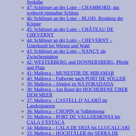
Seekühe
47: Schlösser an der Loire – CHAMBORD, das
weltweit einmalige Schloss
46: Schlösser an der Loire – BLOIS, Residenz der
Könige
45: Schlösser an der Loire – CHÂTEAU DE
CHEVERNY
44: Schlösser an der Loire – CHEVERNY –
Unterkunft bei Wiesen und Wald
43: Schlösser an der Loire – NANCY als
Zwischenstation
42: WESTERBERG und DONNERSBERG, Pferde
und Pfalz
41: Mallorca – MUNESTIR DE MIRAMAR
40: Mallorca – Fußwege nach PORT DE SÓLLER
39: Mallorca – Abstieg zu NA FORADADA
38: Mallorca – Am Rand der HOCHEBENE ÜBER
DEM MEER
37: Mallorca – CASTELL D’ALARÓ im
Landesinneren
36: Mallorca – CHOPIN in Valldemossa
35: Mallorca – PORT DE VALLDEMOSSA bis
CALA S’ESTACA
34: Mallorca – CALA DE DEIÀ bis LLUCALCARI
33: Mallorca – HOCHTÄLER der SERRA DE