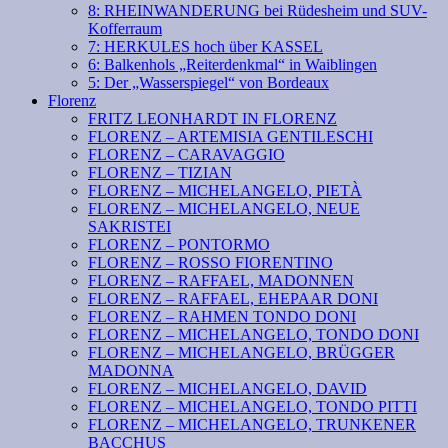
8: RHEINWANDERUNG bei Rüdesheim und SUV-
Kofferraum
7: HERKULES hoch über KASSEL
6: Balkenhols „Reiterdenkmal“ in Waiblingen
5: Der „Wasserspiegel“ von Bordeaux
Florenz
FRITZ LEONHARDT IN FLORENZ
FLORENZ – ARTEMISIA GENTILESCHI
FLORENZ – CARAVAGGIO
FLORENZ – TIZIAN
FLORENZ – MICHELANGELO, PIETÀ
FLORENZ – MICHELANGELO, NEUE
SAKRISTEI
FLORENZ – PONTORMO
FLORENZ – ROSSO FIORENTINO
FLORENZ – RAFFAEL, MADONNEN
FLORENZ – RAFFAEL, EHEPAAR DONI
FLORENZ – RAHMEN TONDO DONI
FLORENZ – MICHELANGELO, TONDO DONI
FLORENZ – MICHELANGELO, BRÜGGER
MADONNA
FLORENZ – MICHELANGELO, DAVID
FLORENZ – MICHELANGELO, TONDO PITTI
FLORENZ – MICHELANGELO, TRUNKENER
BACCHUS