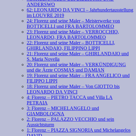
ANDERSWO
62: LEONARDO DA VINCI – Jahrhundertausstellung
im LOUVRE 2019
24: Florenz und seine Maler – Meisterwerke von
BOTTICELLI und FRA BARTOLOMMEO
23: Florenz und seine Maler – VERROCCHIO,
LEONARDO, FRA BARTOLOMMEO
22: Florenz und seine Maler – BOTTICELLI,
GHIRLANDAIO, FILIPPINO LIPPI
21: Florenz und seine Maler – GHIRLANDAIO und
S. Maria Novella
20: Florenz und seine Maler – VERKÜNDIGUNG
und die Ärzte COSMAS und DAMIAN
19: Florenz und seine Maler – FRA ANGELICO und
FILIPPO LIPPI
18: Florenz und seine Maler – Von GIOTTO bis
LEONARDO DA VINCI
4: Florenz – PIETRO TACCA und Villa LA
PETRAIA
3: Florenz – MICHELANGELO und
GIAMBOLOGNA
2: Florenz – PALAZZO VECCHIO und sein
Aussichtsturm
1: Florenz – PIAZZA SIGNORIA und Michelangelos
DAVID