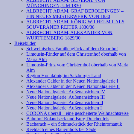
ALBRECHT ADAM, GENERAL VON
MÜNCHINGEN, UM 1830
ALBRECHT ADAM, GRAF BEROLDINGEN –
EIN NEUES MEISTERWERK VON 1830
ALBRECHT ADAM, KÖNIG WILHELM I. ALS
SOUVERÄNER REITER 1830/38
ALBRECHT ADAM, ALEXANDER VON
WÜRTTEMBERG 1829/30
Reisebilder
Schweinisches Familienglück auf dem Erharthof
Limousin-Rinder auf dem Christernhof oberhalb von
Maria Alm
Limousin-Prinz vom Christernhof oberhalb von Maria
Alm
Region Hochkönig im Salzburger Land
Alexander Calder in der Neuen Nationalgalerie I
Alexander Calder in der Neuen Nationalgalerie II
Neue Nationalgalerie: Außenansichten IV
Neue Nationalgalerie: Außenansichten III
Neue Nationalgalerie: Außenansichten II
Neue Nationalgalerie: Außenansichten I
CORONA überall – eine gescheiterte Weihnachtsreise
Bahnhof Rolandseck und Burg Drachenfels
Bacharach – ein Schmuckstück der Rheinromantik
Reetdach eines Bauernhofs bei Stade