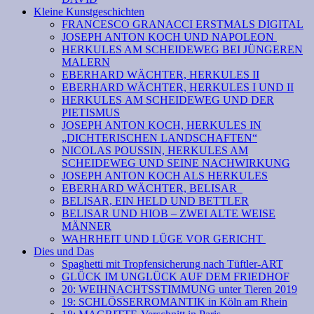
Kleine Kunstgeschichten
FRANCESCO GRANACCI ERSTMALS DIGITAL
JOSEPH ANTON KOCH UND NAPOLEON
HERKULES AM SCHEIDEWEG BEI JÜNGEREN
MALERN
EBERHARD WÄCHTER, HERKULES II
EBERHARD WÄCHTER, HERKULES I UND II
HERKULES AM SCHEIDEWEG UND DER
PIETISMUS
JOSEPH ANTON KOCH, HERKULES IN
„DICHTERISCHEN LANDSCHAFTEN“
NICOLAS POUSSIN, HERKULES AM
SCHEIDEWEG UND SEINE NACHWIRKUNG
JOSEPH ANTON KOCH ALS HERKULES
EBERHARD WÄCHTER, BELISAR
BELISAR, EIN HELD UND BETTLER
BELISAR UND HIOB – ZWEI ALTE WEISE
MÄNNER
WAHRHEIT UND LÜGE VOR GERICHT
Dies und Das
Spaghetti mit Tropfensicherung nach Tüftler-ART
GLÜCK IM UNGLÜCK AUF DEM FRIEDHOF
20: WEIHNACHTSSTIMMUNG unter Tieren 2019
19: SCHLÖSSERROMANTIK in Köln am Rhein