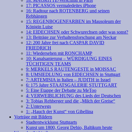
18: MAGRITTE-Verschnitt in Paris
17: PICASSOS vermaledeites iPhone
16: Radtour nach ROTENBERG und seinen
Rebhängen
15: REGENBOGENFARBEN im Mausoleum der
Königin Luise
14: EIDECHSEN oder Schwurechsen oder was sonst?
13: Beiträge zur Verhaltensforschung am Neckar
12: 200 Jahre frei nach CASPAR DAVID
FRIEDRICH
11: Wiedersehen mit RONCHAMP
10: Kanalsanierung – WÜRDIGUNG EINES
TÜCHTIGEN TEAMS
9: MERKELS RAUTENGESTE in MOISSAC
8: UMSIEDLUNG von EIDECHSEN in Stuttgart
7: ARTEMISIA in Italien – JUDITH in Israel
6: 175 Jahre STAATSGALERIE STUTTGART
5: Eine Etappe der Debatte zu MeToo
4: VERWEIBLICHUNG des Lieds der Deutschen
3: Tobias Rehberger und die „Milch der Greise“
2: Unterwegs
1: „Hauch der Kunst“ von Gibellina
Vorträge mit Bildern
Stadtentwicklung Stuttgarts
Kunst um 1800, Georg Dehio, Baltikum heute