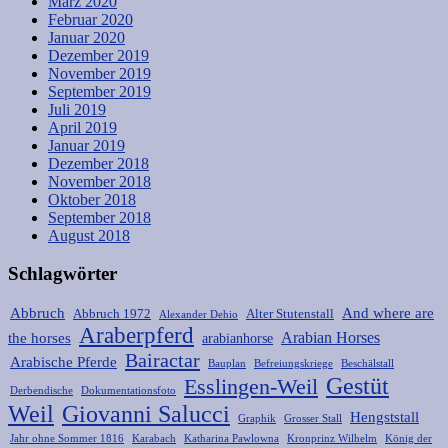
März 2020
Februar 2020
Januar 2020
Dezember 2019
November 2019
September 2019
Juli 2019
April 2019
Januar 2019
Dezember 2018
November 2018
Oktober 2018
September 2018
August 2018
Schlagwörter
Abbruch
And where are
Abbruch 1972
Alter Stutenstall
Alexander Dehio
Araberpferd
Arabian Horses
the horses
arabianhorse
Bairactar
Arabische Pferde
Bauplan
Befreiungskriege
Beschälstall
Gestüt
Esslingen-Weil
Derbendische
Dokumentationsfoto
Weil
Giovanni Salucci
Hengststall
Graphik
Grosser Stall
Jahr ohne Sommer 1816
Karabach
Katharina Pawlowna
Kronprinz Wilhelm
König der