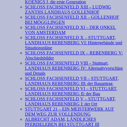
KOENIGS I, die erste Generation
SCHLOSS FACHSENFELD XIII – LUDWIG
ZANTHS LANDHAUS GOLLENHOF
SCHLOSS FACHSENFELD XII – GOLLENHOF
BEI MÖGGLINGEN
SCHLOSS FACHSENFELD XI – DER ONKEL
VON AMSTERDAM
SCHLOSS FACHSENFELD X – STUTTGART,
LANDHAUS REBENBERG VI: Hintergebäude und
Situationspläne
SCHLOSS FACHSENFELD IX – REBENBERG V:
Abschiedsbilder
SCHLOSS FACHSENFELD VIII – Stuttgart,
LANDHAUS REBENBERG IV: Alternativvorschlag
und Details
SCHLOSS FACHSENFELD VII – STUTTGART,
LANDHAUS REBENBERG III: der Bauantrag
SCHLOSS FACHSENFELD VI – STUTTGART,
LANDHAUS REBENBERG II: der Bau
SCHLOSS FACHSENFELD V – STUTTGART,
LANDHAUS REBENBERG I: der Ort
STUTTGART 21 – EIN MEISTERWERK AUF
DEM WEG ZUR VOLLENDUNG
ALBRECHT ADAM, LÄNDLICHES
PFERDELEBEN BEI STUTTGART III