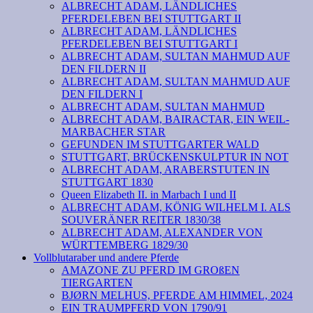
ALBRECHT ADAM, LÄNDLICHES
PFERDELEBEN BEI STUTTGART II
ALBRECHT ADAM, LÄNDLICHES
PFERDELEBEN BEI STUTTGART I
ALBRECHT ADAM, SULTAN MAHMUD AUF
DEN FILDERN II
ALBRECHT ADAM, SULTAN MAHMUD AUF
DEN FILDERN I
ALBRECHT ADAM, SULTAN MAHMUD
ALBRECHT ADAM, BAIRACTAR, EIN WEIL-
MARBACHER STAR
GEFUNDEN IM STUTTGARTER WALD
STUTTGART, BRÜCKENSKULPTUR IN NOT
ALBRECHT ADAM, ARABERSTUTEN IN
STUTTGART 1830
Queen Elizabeth II. in Marbach I und II
ALBRECHT ADAM, KÖNIG WILHELM I. ALS
SOUVERÄNER REITER 1830/38
ALBRECHT ADAM, ALEXANDER VON
WÜRTTEMBERG 1829/30
Vollblutaraber und andere Pferde
AMAZONE ZU PFERD IM GROßEN
TIERGARTEN
BJØRN MELHUS, PFERDE AM HIMMEL, 2024
EIN TRAUMPFERD VON 1790/91