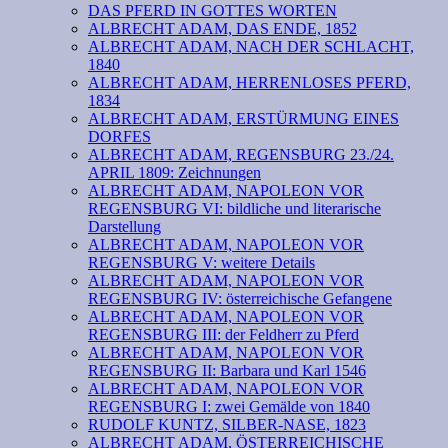
DAS PFERD IN GOTTES WORTEN
ALBRECHT ADAM, DAS ENDE, 1852
ALBRECHT ADAM, NACH DER SCHLACHT,
1840
ALBRECHT ADAM, HERRENLOSES PFERD,
1834
ALBRECHT ADAM, ERSTÜRMUNG EINES
DORFES
ALBRECHT ADAM, REGENSBURG 23./24.
APRIL 1809: Zeichnungen
ALBRECHT ADAM, NAPOLEON VOR
REGENSBURG VI: bildliche und literarische
Darstellung
ALBRECHT ADAM, NAPOLEON VOR
REGENSBURG V: weitere Details
ALBRECHT ADAM, NAPOLEON VOR
REGENSBURG IV: österreichische Gefangene
ALBRECHT ADAM, NAPOLEON VOR
REGENSBURG III: der Feldherr zu Pferd
ALBRECHT ADAM, NAPOLEON VOR
REGENSBURG II: Barbara und Karl 1546
ALBRECHT ADAM, NAPOLEON VOR
REGENSBURG I: zwei Gemälde von 1840
RUDOLF KUNTZ, SILBER-NASE, 1823
ALBRECHT ADAM, ÖSTERREICHISCHE