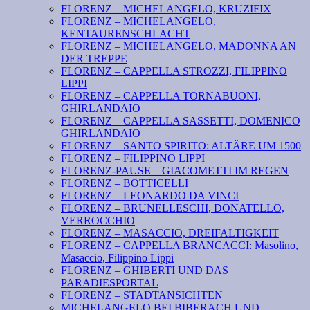
FLORENZ – MICHELANGELO, KRUZIFIX
FLORENZ – MICHELANGELO,
KENTAURENSCHLACHT
FLORENZ – MICHELANGELO, MADONNA AN
DER TREPPE
FLORENZ – CAPPELLA STROZZI, FILIPPINO
LIPPI
FLORENZ – CAPPELLA TORNABUONI,
GHIRLANDAIO
FLORENZ – CAPPELLA SASSETTI, DOMENICO
GHIRLANDAIO
FLORENZ – SANTO SPIRITO: ALTÄRE UM 1500
FLORENZ – FILIPPINO LIPPI
FLORENZ-PAUSE – GIACOMETTI IM REGEN
FLORENZ – BOTTICELLI
FLORENZ – LEONARDO DA VINCI
FLORENZ – BRUNELLESCHI, DONATELLO,
VERROCCHIO
FLORENZ – MASACCIO, DREIFALTIGKEIT
FLORENZ – CAPPELLA BRANCACCI: Masolino,
Masaccio, Filippino Lippi
FLORENZ – GHIBERTI UND DAS
PARADIESPORTAL
FLORENZ – STADTANSICHTEN
MICHELANGELO BEI BIBERACH UND