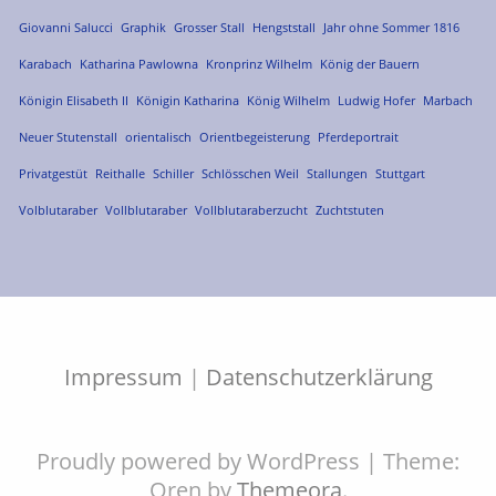
Giovanni Salucci
Graphik
Grosser Stall
Hengststall
Jahr ohne Sommer 1816
Karabach
Katharina Pawlowna
Kronprinz Wilhelm
König der Bauern
Königin Elisabeth II
Königin Katharina
König Wilhelm
Ludwig Hofer
Marbach
Neuer Stutenstall
orientalisch
Orientbegeisterung
Pferdeportrait
Privatgestüt
Reithalle
Schiller
Schlösschen Weil
Stallungen
Stuttgart
Volblutaraber
Vollblutaraber
Vollblutaraberzucht
Zuchtstuten
Impressum
|
Datenschutzerklärung
Proudly powered by WordPress
|
Theme:
Oren by
Themeora
.