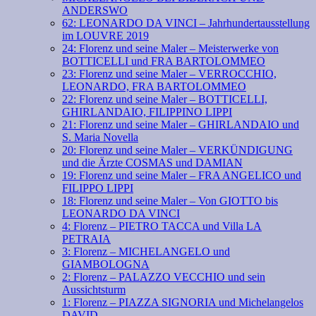
ANDERSWO
62: LEONARDO DA VINCI – Jahrhundertausstellung
im LOUVRE 2019
24: Florenz und seine Maler – Meisterwerke von
BOTTICELLI und FRA BARTOLOMMEO
23: Florenz und seine Maler – VERROCCHIO,
LEONARDO, FRA BARTOLOMMEO
22: Florenz und seine Maler – BOTTICELLI,
GHIRLANDAIO, FILIPPINO LIPPI
21: Florenz und seine Maler – GHIRLANDAIO und
S. Maria Novella
20: Florenz und seine Maler – VERKÜNDIGUNG
und die Ärzte COSMAS und DAMIAN
19: Florenz und seine Maler – FRA ANGELICO und
FILIPPO LIPPI
18: Florenz und seine Maler – Von GIOTTO bis
LEONARDO DA VINCI
4: Florenz – PIETRO TACCA und Villa LA
PETRAIA
3: Florenz – MICHELANGELO und
GIAMBOLOGNA
2: Florenz – PALAZZO VECCHIO und sein
Aussichtsturm
1: Florenz – PIAZZA SIGNORIA und Michelangelos
DAVID