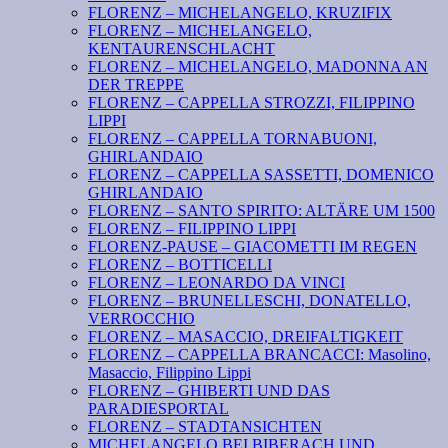
FLORENZ – MICHELANGELO, KRUZIFIX
FLORENZ – MICHELANGELO,
KENTAURENSCHLACHT
FLORENZ – MICHELANGELO, MADONNA AN
DER TREPPE
FLORENZ – CAPPELLA STROZZI, FILIPPINO
LIPPI
FLORENZ – CAPPELLA TORNABUONI,
GHIRLANDAIO
FLORENZ – CAPPELLA SASSETTI, DOMENICO
GHIRLANDAIO
FLORENZ – SANTO SPIRITO: ALTÄRE UM 1500
FLORENZ – FILIPPINO LIPPI
FLORENZ-PAUSE – GIACOMETTI IM REGEN
FLORENZ – BOTTICELLI
FLORENZ – LEONARDO DA VINCI
FLORENZ – BRUNELLESCHI, DONATELLO,
VERROCCHIO
FLORENZ – MASACCIO, DREIFALTIGKEIT
FLORENZ – CAPPELLA BRANCACCI: Masolino,
Masaccio, Filippino Lippi
FLORENZ – GHIBERTI UND DAS
PARADIESPORTAL
FLORENZ – STADTANSICHTEN
MICHELANGELO BEI BIBERACH UND