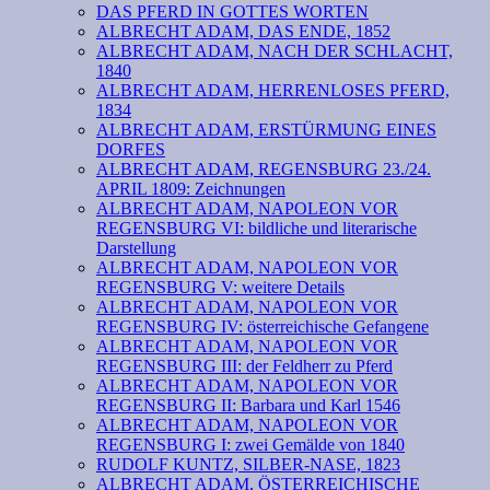
DAS PFERD IN GOTTES WORTEN
ALBRECHT ADAM, DAS ENDE, 1852
ALBRECHT ADAM, NACH DER SCHLACHT,
1840
ALBRECHT ADAM, HERRENLOSES PFERD,
1834
ALBRECHT ADAM, ERSTÜRMUNG EINES
DORFES
ALBRECHT ADAM, REGENSBURG 23./24.
APRIL 1809: Zeichnungen
ALBRECHT ADAM, NAPOLEON VOR
REGENSBURG VI: bildliche und literarische
Darstellung
ALBRECHT ADAM, NAPOLEON VOR
REGENSBURG V: weitere Details
ALBRECHT ADAM, NAPOLEON VOR
REGENSBURG IV: österreichische Gefangene
ALBRECHT ADAM, NAPOLEON VOR
REGENSBURG III: der Feldherr zu Pferd
ALBRECHT ADAM, NAPOLEON VOR
REGENSBURG II: Barbara und Karl 1546
ALBRECHT ADAM, NAPOLEON VOR
REGENSBURG I: zwei Gemälde von 1840
RUDOLF KUNTZ, SILBER-NASE, 1823
ALBRECHT ADAM, ÖSTERREICHISCHE