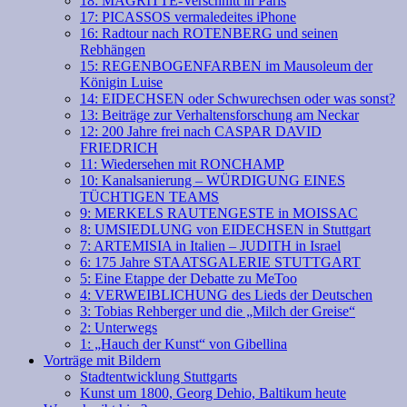
18: MAGRITTE-Verschnitt in Paris
17: PICASSOS vermaledeites iPhone
16: Radtour nach ROTENBERG und seinen
Rebhängen
15: REGENBOGENFARBEN im Mausoleum der
Königin Luise
14: EIDECHSEN oder Schwurechsen oder was sonst?
13: Beiträge zur Verhaltensforschung am Neckar
12: 200 Jahre frei nach CASPAR DAVID
FRIEDRICH
11: Wiedersehen mit RONCHAMP
10: Kanalsanierung – WÜRDIGUNG EINES
TÜCHTIGEN TEAMS
9: MERKELS RAUTENGESTE in MOISSAC
8: UMSIEDLUNG von EIDECHSEN in Stuttgart
7: ARTEMISIA in Italien – JUDITH in Israel
6: 175 Jahre STAATSGALERIE STUTTGART
5: Eine Etappe der Debatte zu MeToo
4: VERWEIBLICHUNG des Lieds der Deutschen
3: Tobias Rehberger und die „Milch der Greise“
2: Unterwegs
1: „Hauch der Kunst“ von Gibellina
Vorträge mit Bildern
Stadtentwicklung Stuttgarts
Kunst um 1800, Georg Dehio, Baltikum heute