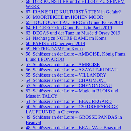
68: DER KÜNSTLER und die LIEBE ZU SEINEM
WERK
67: IRANISCHE KULTURSTÄTTEN in Gefahr?
66: MOORTEICHE im HOHEN MOOR
65: TOULOUSE-LAUTREC im Grand Palais 2019
64: EL GRECO im Grand Palais in Paris 2019
63: DEGAS und der Tanz im Musée d’Orsay 2019
61: Nachtrag zu NOTRE-DAME im Koma
60: PARIS im Dauerregen 2019
59: NOTRE-DAME im Koma
58: Schlösser an der Loire – AMBOISE, König Franz
I. und LEONARDO
57: Schlösser an der Loire – AMBOISE
56: Schlösser an der Loire – AZAY-LE-RIDEAU
55: Schlösser an der Loire – VILLANDRY
54: Schlösser an der Loire – CHAUMONT
53: Schlösser an der Loire – CHENONCEAU
52: Schlösser an der Loire – Magie in BLOIS und
Muse in TALCY
51: Schlösser an der Loire – BEAUREGARD
50: Schlösser an der Loire – 120 DREIFARBIGE
LAUFHUNDE in Cheverny
49: Schlösser an der Loire – GROSSE PANDAS in
Beauval
48: Schlösser an der Loire – BEAUVAL: Boas und