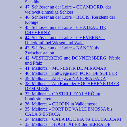
Seekühe
47: Schlösser an der Loire – CHAMBORD, das
weltweit einmalige Schloss
46: Schlösser an der Loire – BLOIS, Residenz der
Könige
45: Schlösser an der Loire – CHÂTEAU DE
CHEVERNY
44: Schlösser an der Loire – CHEVERNY –
Unterkunft bei Wiesen und Wald
43: Schlösser an der Loire – NANCY als
Zwischenstation
42: WESTERBERG und DONNERSBERG, Pferde
und Pfalz
41: Mallorca – MUNESTIR DE MIRAMAR
40: Mallorca – Fußwege nach PORT DE SÓLLER
39: Mallorca – Abstieg zu NA FORADADA
38: Mallorca – Am Rand der HOCHEBENE ÜBER
DEM MEER
37: Mallorca – CASTELL D’ALARÓ im
Landesinneren
36: Mallorca – CHOPIN in Valldemossa
35: Mallorca – PORT DE VALLDEMOSSA bis
CALA S’ESTACA
34: Mallorca – CALA DE DEIÀ bis LLUCALCARI
33: Mallorca – HOCHTÄLER der SERRA DE