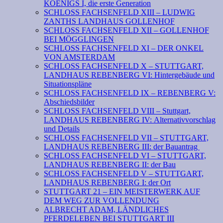
KOENIGS I, die erste Generation
SCHLOSS FACHSENFELD XIII – LUDWIG
ZANTHS LANDHAUS GOLLENHOF
SCHLOSS FACHSENFELD XII – GOLLENHOF
BEI MÖGGLINGEN
SCHLOSS FACHSENFELD XI – DER ONKEL
VON AMSTERDAM
SCHLOSS FACHSENFELD X – STUTTGART,
LANDHAUS REBENBERG VI: Hintergebäude und
Situationspläne
SCHLOSS FACHSENFELD IX – REBENBERG V:
Abschiedsbilder
SCHLOSS FACHSENFELD VIII – Stuttgart,
LANDHAUS REBENBERG IV: Alternativvorschlag
und Details
SCHLOSS FACHSENFELD VII – STUTTGART,
LANDHAUS REBENBERG III: der Bauantrag
SCHLOSS FACHSENFELD VI – STUTTGART,
LANDHAUS REBENBERG II: der Bau
SCHLOSS FACHSENFELD V – STUTTGART,
LANDHAUS REBENBERG I: der Ort
STUTTGART 21 – EIN MEISTERWERK AUF
DEM WEG ZUR VOLLENDUNG
ALBRECHT ADAM, LÄNDLICHES
PFERDELEBEN BEI STUTTGART III