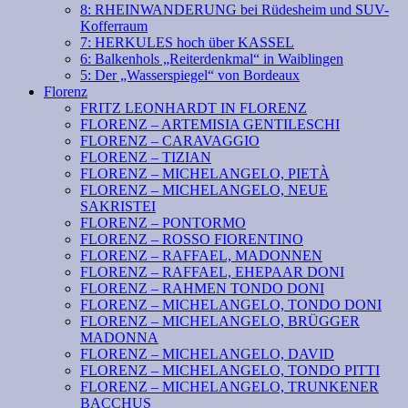
8: RHEINWANDERUNG bei Rüdesheim und SUV-
Kofferraum
7: HERKULES hoch über KASSEL
6: Balkenhols „Reiterdenkmal“ in Waiblingen
5: Der „Wasserspiegel“ von Bordeaux
Florenz
FRITZ LEONHARDT IN FLORENZ
FLORENZ – ARTEMISIA GENTILESCHI
FLORENZ – CARAVAGGIO
FLORENZ – TIZIAN
FLORENZ – MICHELANGELO, PIETÀ
FLORENZ – MICHELANGELO, NEUE
SAKRISTEI
FLORENZ – PONTORMO
FLORENZ – ROSSO FIORENTINO
FLORENZ – RAFFAEL, MADONNEN
FLORENZ – RAFFAEL, EHEPAAR DONI
FLORENZ – RAHMEN TONDO DONI
FLORENZ – MICHELANGELO, TONDO DONI
FLORENZ – MICHELANGELO, BRÜGGER
MADONNA
FLORENZ – MICHELANGELO, DAVID
FLORENZ – MICHELANGELO, TONDO PITTI
FLORENZ – MICHELANGELO, TRUNKENER
BACCHUS