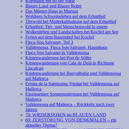
Kopfstand mit 80 bei Stade
Blaues Land und Blauer Reiter
Das Münter-Haus in Murnau
Wohliges Schweineleben auf dem Erharthof
Tierwohl bei Mutterkuhhaltung auf dem Erharthof
Erharthof: Tier- und Menschenwohl in einem
Wolkenleben und Landschaften bei Kochel am See
Ferien auf dem Bauernhof bei Kochel
Finca Son Salvanet, Teil 3
Valldemossa, Finca Son Salvanet, Haupthaus
Finca Son Salvanet in Valldemossa
Küstenwanderung bei Port de Sóller
Küstenwanderung von Cala de Deià in Richtung
Llucalcari
Küstenwanderung bei Banyalbufar und Valldemossa
auf Mallorca
Ermita de la Santissima Trinitat bei Valldemossa auf
Mallorca
Einzigartiger Sonnenuntergang bei Valldemossa auf
Mallorca
Valldemossa auf Mallorca – Rückkehr nach zwei
Jahren
70: WIEDERSEHEN im BLAUEN LAND
69: ZERSTÖRUNG VON DENKMALEN – ein
aktuelles Thema?