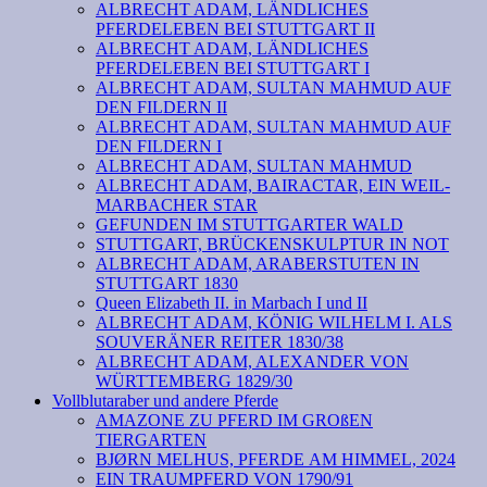
ALBRECHT ADAM, LÄNDLICHES
PFERDELEBEN BEI STUTTGART II
ALBRECHT ADAM, LÄNDLICHES
PFERDELEBEN BEI STUTTGART I
ALBRECHT ADAM, SULTAN MAHMUD AUF
DEN FILDERN II
ALBRECHT ADAM, SULTAN MAHMUD AUF
DEN FILDERN I
ALBRECHT ADAM, SULTAN MAHMUD
ALBRECHT ADAM, BAIRACTAR, EIN WEIL-
MARBACHER STAR
GEFUNDEN IM STUTTGARTER WALD
STUTTGART, BRÜCKENSKULPTUR IN NOT
ALBRECHT ADAM, ARABERSTUTEN IN
STUTTGART 1830
Queen Elizabeth II. in Marbach I und II
ALBRECHT ADAM, KÖNIG WILHELM I. ALS
SOUVERÄNER REITER 1830/38
ALBRECHT ADAM, ALEXANDER VON
WÜRTTEMBERG 1829/30
Vollblutaraber und andere Pferde
AMAZONE ZU PFERD IM GROßEN
TIERGARTEN
BJØRN MELHUS, PFERDE AM HIMMEL, 2024
EIN TRAUMPFERD VON 1790/91