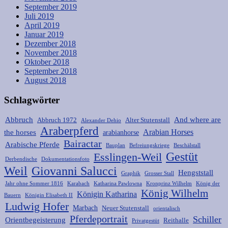
September 2019
Juli 2019
April 2019
Januar 2019
Dezember 2018
November 2018
Oktober 2018
September 2018
August 2018
Schlagwörter
Abbruch
And where are
Abbruch 1972
Alter Stutenstall
Alexander Dehio
Araberpferd
Arabian Horses
the horses
arabianhorse
Bairactar
Arabische Pferde
Bauplan
Befreiungskriege
Beschälstall
Gestüt
Esslingen-Weil
Derbendische
Dokumentationsfoto
Weil
Giovanni Salucci
Hengststall
Graphik
Grosser Stall
Jahr ohne Sommer 1816
Karabach
Katharina Pawlowna
Kronprinz Wilhelm
König der
König Wilhelm
Königin Katharina
Bauern
Königin Elisabeth II
Ludwig Hofer
Marbach
Neuer Stutenstall
orientalisch
Pferdeportrait
Schiller
Orientbegeisterung
Reithalle
Privatgestüt