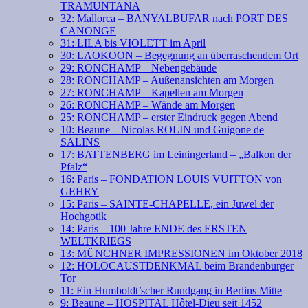
TRAMUNTANA
32: Mallorca – BANYALBUFAR nach PORT DES
CANONGE
31: LILA bis VIOLETT im April
30: LAOKOON – Begegnung an überraschendem Ort
29: RONCHAMP – Nebengebäude
28: RONCHAMP – Außenansichten am Morgen
27: RONCHAMP – Kapellen am Morgen
26: RONCHAMP – Wände am Morgen
25: RONCHAMP – erster Eindruck gegen Abend
10: Beaune – Nicolas ROLIN und Guigone de
SALINS
17: BATTENBERG im Leiningerland – „Balkon der
Pfalz“
16: Paris – FONDATION LOUIS VUITTON von
GEHRY
15: Paris – SAINTE-CHAPELLE, ein Juwel der
Hochgotik
14: Paris – 100 Jahre ENDE des ERSTEN
WELTKRIEGS
13: MÜNCHNER IMPRESSIONEN im Oktober 2018
12: HOLOCAUSTDENKMAL beim Brandenburger
Tor
11: Ein Humboldt’scher Rundgang in Berlins Mitte
9: Beaune – HOSPITAL Hôtel-Dieu seit 1452