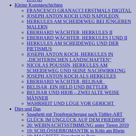
Kleine Kunstgeschichten
FRANCESCO GRANACCI ERSTMALS DIGITAL
JOSEPH ANTON KOCH UND NAPOLEON
HERKULES AM SCHEIDEWEG BEI JÜNGEREN
MALERN
EBERHARD WÄCHTER, HERKULES II
EBERHARD WÄCHTER, HERKULES I UND II
HERKULES AM SCHEIDEWEG UND DER
PIETISMUS
JOSEPH ANTON KOCH, HERKULES IN
„DICHTERISCHEN LANDSCHAFTEN“
NICOLAS POUSSIN, HERKULES AM
SCHEIDEWEG UND SEINE NACHWIRKUNG
JOSEPH ANTON KOCH ALS HERKULES
EBERHARD WÄCHTER, BELISAR
BELISAR, EIN HELD UND BETTLER
BELISAR UND HIOB – ZWEI ALTE WEISE
MÄNNER
WAHRHEIT UND LÜGE VOR GERICHT
Dies und Das
Spaghetti mit Tropfensicherung nach Tüftler-ART
GLÜCK IM UNGLÜCK AUF DEM FRIEDHOF
20: WEIHNACHTSSTIMMUNG unter Tieren 2019
19: SCHLÖSSERROMANTIK in Köln am Rhein