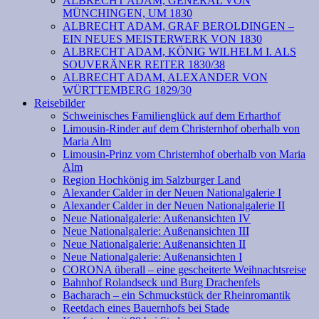
ALBRECHT ADAM, GENERAL VON
MÜNCHINGEN, UM 1830
ALBRECHT ADAM, GRAF BEROLDINGEN –
EIN NEUES MEISTERWERK VON 1830
ALBRECHT ADAM, KÖNIG WILHELM I. ALS
SOUVERÄNER REITER 1830/38
ALBRECHT ADAM, ALEXANDER VON
WÜRTTEMBERG 1829/30
Reisebilder
Schweinisches Familienglück auf dem Erharthof
Limousin-Rinder auf dem Christernhof oberhalb von
Maria Alm
Limousin-Prinz vom Christernhof oberhalb von Maria
Alm
Region Hochkönig im Salzburger Land
Alexander Calder in der Neuen Nationalgalerie I
Alexander Calder in der Neuen Nationalgalerie II
Neue Nationalgalerie: Außenansichten IV
Neue Nationalgalerie: Außenansichten III
Neue Nationalgalerie: Außenansichten II
Neue Nationalgalerie: Außenansichten I
CORONA überall – eine gescheiterte Weihnachtsreise
Bahnhof Rolandseck und Burg Drachenfels
Bacharach – ein Schmuckstück der Rheinromantik
Reetdach eines Bauernhofs bei Stade