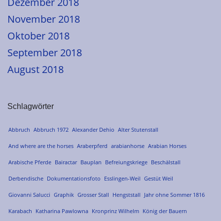
Dezember 2018
November 2018
Oktober 2018
September 2018
August 2018
Schlagwörter
Abbruch
Abbruch 1972
Alexander Dehio
Alter Stutenstall
And where are the horses
Araberpferd
arabianhorse
Arabian Horses
Arabische Pferde
Bairactar
Bauplan
Befreiungskriege
Beschälstall
Derbendische
Dokumentationsfoto
Esslingen-Weil
Gestüt Weil
Giovanni Salucci
Graphik
Grosser Stall
Hengststall
Jahr ohne Sommer 1816
Karabach
Katharina Pawlowna
Kronprinz Wilhelm
König der Bauern