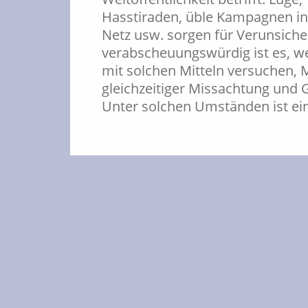
Hasstiraden, üble Kampagnen in 
Netz usw. sorgen für Verunsich
verabscheuungswürdig ist es, w
mit solchen Mitteln versuchen,
gleichzeitiger Missachtung und 
Unter solchen Umständen ist ein