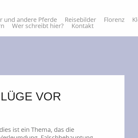
er und andere Pferde
Reisebilder
Florenz
K
rn
Wer schreibt hier?
Kontakt
 LÜGE VOR
ies ist ein Thema, das die
e, Verleumdung, Falschbehauptung,