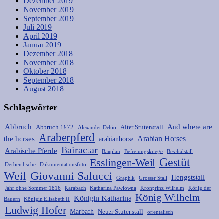
Dezember 2019
November 2019
September 2019
Juli 2019
April 2019
Januar 2019
Dezember 2018
November 2018
Oktober 2018
September 2018
August 2018
Schlagwörter
Abbruch
And where are
Abbruch 1972
Alter Stutenstall
Alexander Dehio
Araberpferd
Arabian Horses
the horses
arabianhorse
Bairactar
Arabische Pferde
Bauplan
Befreiungskriege
Beschälstall
Gestüt
Esslingen-Weil
Derbendische
Dokumentationsfoto
Weil
Giovanni Salucci
Hengststall
Graphik
Grosser Stall
Jahr ohne Sommer 1816
Karabach
Katharina Pawlowna
Kronprinz Wilhelm
König der
König Wilhelm
Königin Katharina
Bauern
Königin Elisabeth II
Ludwig Hofer
Marbach
Neuer Stutenstall
orientalisch