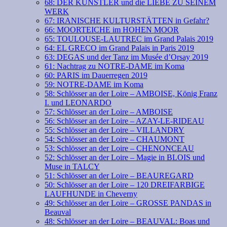
68: DER KÜNSTLER und die LIEBE ZU SEINEM
WERK
67: IRANISCHE KULTURSTÄTTEN in Gefahr?
66: MOORTEICHE im HOHEN MOOR
65: TOULOUSE-LAUTREC im Grand Palais 2019
64: EL GRECO im Grand Palais in Paris 2019
63: DEGAS und der Tanz im Musée d’Orsay 2019
61: Nachtrag zu NOTRE-DAME im Koma
60: PARIS im Dauerregen 2019
59: NOTRE-DAME im Koma
58: Schlösser an der Loire – AMBOISE, König Franz
I. und LEONARDO
57: Schlösser an der Loire – AMBOISE
56: Schlösser an der Loire – AZAY-LE-RIDEAU
55: Schlösser an der Loire – VILLANDRY
54: Schlösser an der Loire – CHAUMONT
53: Schlösser an der Loire – CHENONCEAU
52: Schlösser an der Loire – Magie in BLOIS und
Muse in TALCY
51: Schlösser an der Loire – BEAUREGARD
50: Schlösser an der Loire – 120 DREIFARBIGE
LAUFHUNDE in Cheverny
49: Schlösser an der Loire – GROSSE PANDAS in
Beauval
48: Schlösser an der Loire – BEAUVAL: Boas und