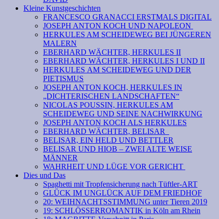
Kleine Kunstgeschichten
FRANCESCO GRANACCI ERSTMALS DIGITAL
JOSEPH ANTON KOCH UND NAPOLEON
HERKULES AM SCHEIDEWEG BEI JÜNGEREN
MALERN
EBERHARD WÄCHTER, HERKULES II
EBERHARD WÄCHTER, HERKULES I UND II
HERKULES AM SCHEIDEWEG UND DER
PIETISMUS
JOSEPH ANTON KOCH, HERKULES IN
„DICHTERISCHEN LANDSCHAFTEN“
NICOLAS POUSSIN, HERKULES AM
SCHEIDEWEG UND SEINE NACHWIRKUNG
JOSEPH ANTON KOCH ALS HERKULES
EBERHARD WÄCHTER, BELISAR
BELISAR, EIN HELD UND BETTLER
BELISAR UND HIOB – ZWEI ALTE WEISE
MÄNNER
WAHRHEIT UND LÜGE VOR GERICHT
Dies und Das
Spaghetti mit Tropfensicherung nach Tüftler-ART
GLÜCK IM UNGLÜCK AUF DEM FRIEDHOF
20: WEIHNACHTSSTIMMUNG unter Tieren 2019
19: SCHLÖSSERROMANTIK in Köln am Rhein