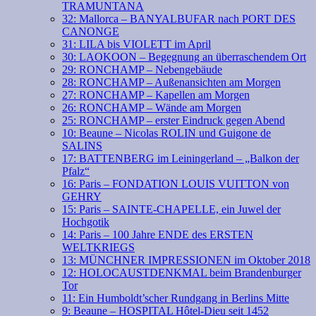
TRAMUNTANA
32: Mallorca – BANYALBUFAR nach PORT DES
CANONGE
31: LILA bis VIOLETT im April
30: LAOKOON – Begegnung an überraschendem Ort
29: RONCHAMP – Nebengebäude
28: RONCHAMP – Außenansichten am Morgen
27: RONCHAMP – Kapellen am Morgen
26: RONCHAMP – Wände am Morgen
25: RONCHAMP – erster Eindruck gegen Abend
10: Beaune – Nicolas ROLIN und Guigone de
SALINS
17: BATTENBERG im Leiningerland – „Balkon der
Pfalz“
16: Paris – FONDATION LOUIS VUITTON von
GEHRY
15: Paris – SAINTE-CHAPELLE, ein Juwel der
Hochgotik
14: Paris – 100 Jahre ENDE des ERSTEN
WELTKRIEGS
13: MÜNCHNER IMPRESSIONEN im Oktober 2018
12: HOLOCAUSTDENKMAL beim Brandenburger
Tor
11: Ein Humboldt’scher Rundgang in Berlins Mitte
9: Beaune – HOSPITAL Hôtel-Dieu seit 1452