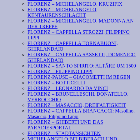
FLORENZ – MICHELANGELO, KRUZIFIX
FLORENZ – MICHELANGELO,
KENTAURENSCHLACHT
FLORENZ – MICHELANGELO, MADONNA AN
DER TREPPE
FLORENZ – CAPPELLA STROZZI, FILIPPINO
LIPPI
FLORENZ – CAPPELLA TORNABUONI,
GHIRLANDAIO
FLORENZ – CAPPELLA SASSETTI, DOMENICO
GHIRLANDAIO
FLORENZ – SANTO SPIRITO: ALTÄRE UM 1500
FLORENZ – FILIPPINO LIPPI
FLORENZ-PAUSE – GIACOMETTI IM REGEN
FLORENZ – BOTTICELLI
FLORENZ – LEONARDO DA VINCI
FLORENZ – BRUNELLESCHI, DONATELLO,
VERROCCHIO
FLORENZ – MASACCIO, DREIFALTIGKEIT
FLORENZ – CAPPELLA BRANCACCI: Masolino,
Masaccio, Filippino Lippi
FLORENZ – GHIBERTI UND DAS
PARADIESPORTAL
FLORENZ – STADTANSICHTEN
MICHELANGELO BEI BIBERACH UND