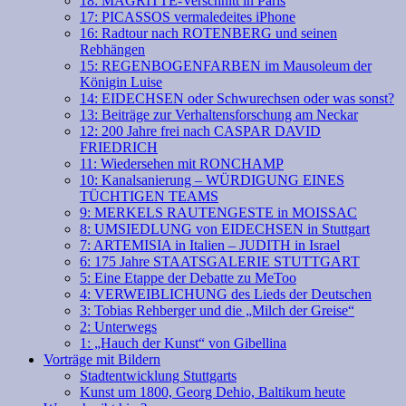
18: MAGRITTE-Verschnitt in Paris
17: PICASSOS vermaledeites iPhone
16: Radtour nach ROTENBERG und seinen
Rebhängen
15: REGENBOGENFARBEN im Mausoleum der
Königin Luise
14: EIDECHSEN oder Schwurechsen oder was sonst?
13: Beiträge zur Verhaltensforschung am Neckar
12: 200 Jahre frei nach CASPAR DAVID
FRIEDRICH
11: Wiedersehen mit RONCHAMP
10: Kanalsanierung – WÜRDIGUNG EINES
TÜCHTIGEN TEAMS
9: MERKELS RAUTENGESTE in MOISSAC
8: UMSIEDLUNG von EIDECHSEN in Stuttgart
7: ARTEMISIA in Italien – JUDITH in Israel
6: 175 Jahre STAATSGALERIE STUTTGART
5: Eine Etappe der Debatte zu MeToo
4: VERWEIBLICHUNG des Lieds der Deutschen
3: Tobias Rehberger und die „Milch der Greise“
2: Unterwegs
1: „Hauch der Kunst“ von Gibellina
Vorträge mit Bildern
Stadtentwicklung Stuttgarts
Kunst um 1800, Georg Dehio, Baltikum heute