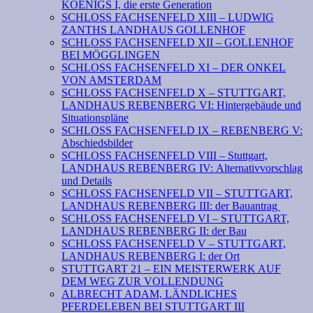
KOENIGS I, die erste Generation
SCHLOSS FACHSENFELD XIII – LUDWIG
ZANTHS LANDHAUS GOLLENHOF
SCHLOSS FACHSENFELD XII – GOLLENHOF
BEI MÖGGLINGEN
SCHLOSS FACHSENFELD XI – DER ONKEL
VON AMSTERDAM
SCHLOSS FACHSENFELD X – STUTTGART,
LANDHAUS REBENBERG VI: Hintergebäude und
Situationspläne
SCHLOSS FACHSENFELD IX – REBENBERG V:
Abschiedsbilder
SCHLOSS FACHSENFELD VIII – Stuttgart,
LANDHAUS REBENBERG IV: Alternativvorschlag
und Details
SCHLOSS FACHSENFELD VII – STUTTGART,
LANDHAUS REBENBERG III: der Bauantrag
SCHLOSS FACHSENFELD VI – STUTTGART,
LANDHAUS REBENBERG II: der Bau
SCHLOSS FACHSENFELD V – STUTTGART,
LANDHAUS REBENBERG I: der Ort
STUTTGART 21 – EIN MEISTERWERK AUF
DEM WEG ZUR VOLLENDUNG
ALBRECHT ADAM, LÄNDLICHES
PFERDELEBEN BEI STUTTGART III