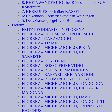
8: RHEINWANDERUNG bei Rüdesheim und SUV-
Kofferraum
7: HERKULES hoch über KASSEL
6: Balkenhols „Reiterdenkmal“ in Waiblingen
5: Der „Wasserspiegel“ von Bordeaux
Florenz
FRITZ LEONHARDT IN FLORENZ
FLORENZ – ARTEMISIA GENTILESCHI
FLORENZ – CARAVAGGIO
FLORENZ – TIZIAN
FLORENZ – MICHELANGELO, PIETÀ
FLORENZ – MICHELANGELO, NEUE
SAKRISTEI
FLORENZ – PONTORMO
FLORENZ – ROSSO FIORENTINO
FLORENZ – RAFFAEL, MADONNEN
FLORENZ – RAFFAEL, EHEPAAR DONI
FLORENZ – RAHMEN TONDO DONI
FLORENZ – MICHELANGELO, TONDO DONI
FLORENZ – MICHELANGELO, BRÜGGER
MADONNA
FLORENZ – MICHELANGELO, DAVID
FLORENZ – MICHELANGELO, TONDO PITTI
FLORENZ – MICHELANGELO, TRUNKENER
BACCHUS