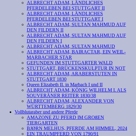
ALBRECHT ADAM, LÄNDLICHES
PFERDELEBEN BEI STUTTGART II
ALBRECHT ADAM, LÄNDLICHES
PFERDELEBEN BEI STUTTGART I
ALBRECHT ADAM, SULTAN MAHMUD AUF
DEN FILDERN II
ALBRECHT ADAM, SULTAN MAHMUD AUF
DEN FILDERN I
ALBRECHT ADAM, SULTAN MAHMUD
ALBRECHT ADAM, BAIRACTAR, EIN WEIL-
MARBACHER STAR
GEFUNDEN IM STUTTGARTER WALD
STUTTGART, BRÜCKENSKULPTUR IN NOT
ALBRECHT ADAM, ARABERSTUTEN IN
STUTTGART 1830
Queen Elizabeth II. in Marbach I und II
ALBRECHT ADAM, KÖNIG WILHELM I. ALS
SOUVERÄNER REITER 1830/38
ALBRECHT ADAM, ALEXANDER VON
WÜRTTEMBERG 1829/30
Vollblutaraber und andere Pferde
AMAZONE ZU PFERD IM GROßEN
TIERGARTEN
BJØRN MELHUS, PFERDE AM HIMMEL, 2024
EIN TRAUMPFERD VON 1790/91