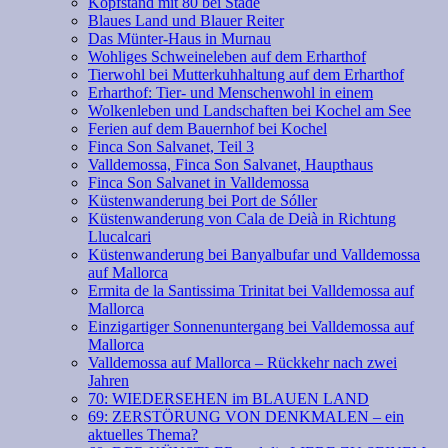
Kopfstand mit 80 bei Stade
Blaues Land und Blauer Reiter
Das Münter-Haus in Murnau
Wohliges Schweineleben auf dem Erharthof
Tierwohl bei Mutterkuhhaltung auf dem Erharthof
Erharthof: Tier- und Menschenwohl in einem
Wolkenleben und Landschaften bei Kochel am See
Ferien auf dem Bauernhof bei Kochel
Finca Son Salvanet, Teil 3
Valldemossa, Finca Son Salvanet, Haupthaus
Finca Son Salvanet in Valldemossa
Küstenwanderung bei Port de Sóller
Küstenwanderung von Cala de Deià in Richtung
Llucalcari
Küstenwanderung bei Banyalbufar und Valldemossa
auf Mallorca
Ermita de la Santissima Trinitat bei Valldemossa auf
Mallorca
Einzigartiger Sonnenuntergang bei Valldemossa auf
Mallorca
Valldemossa auf Mallorca – Rückkehr nach zwei
Jahren
70: WIEDERSEHEN im BLAUEN LAND
69: ZERSTÖRUNG VON DENKMALEN – ein
aktuelles Thema?