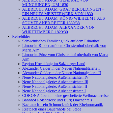
ALBRECHT ADAM, GENERAL VON
MÜNCHINGEN, UM 1830
ALBRECHT ADAM, GRAF BEROLDINGEN –
EIN NEUES MEISTERWERK VON 1830
ALBRECHT ADAM, KÖNIG WILHELM I. ALS
SOUVERÄNER REITER 1830/38
ALBRECHT ADAM, ALEXANDER VON
WÜRTTEMBERG 1829/30
Reisebilder
Schweinisches Familienglück auf dem Erharthof
Limousin-Rinder auf dem Christernhof oberhalb von
Maria Alm
Limousin-Prinz vom Christernhof oberhalb von Maria
Alm
Region Hochkönig im Salzburger Land
Alexander Calder in der Neuen Nationalgalerie I
Alexander Calder in der Neuen Nationalgalerie II
Neue Nationalgalerie: Außenansichten IV
Neue Nationalgalerie: Außenansichten III
Neue Nationalgalerie: Außenansichten II
Neue Nationalgalerie: Außenansichten I
CORONA überall – eine gescheiterte Weihnachtsreise
Bahnhof Rolandseck und Burg Drachenfels
Bacharach – ein Schmuckstück der Rheinromantik
Reetdach eines Bauernhofs bei Stade