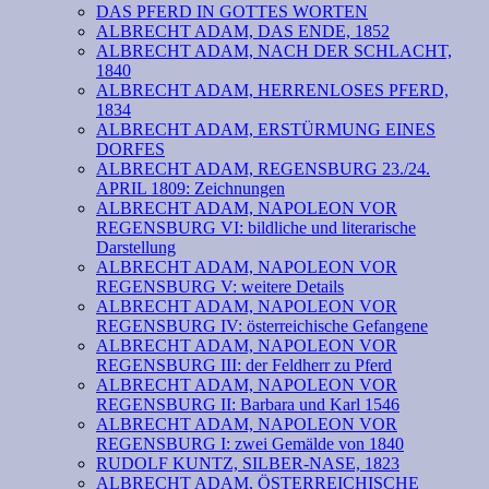
DAS PFERD IN GOTTES WORTEN
ALBRECHT ADAM, DAS ENDE, 1852
ALBRECHT ADAM, NACH DER SCHLACHT,
1840
ALBRECHT ADAM, HERRENLOSES PFERD,
1834
ALBRECHT ADAM, ERSTÜRMUNG EINES
DORFES
ALBRECHT ADAM, REGENSBURG 23./24.
APRIL 1809: Zeichnungen
ALBRECHT ADAM, NAPOLEON VOR
REGENSBURG VI: bildliche und literarische
Darstellung
ALBRECHT ADAM, NAPOLEON VOR
REGENSBURG V: weitere Details
ALBRECHT ADAM, NAPOLEON VOR
REGENSBURG IV: österreichische Gefangene
ALBRECHT ADAM, NAPOLEON VOR
REGENSBURG III: der Feldherr zu Pferd
ALBRECHT ADAM, NAPOLEON VOR
REGENSBURG II: Barbara und Karl 1546
ALBRECHT ADAM, NAPOLEON VOR
REGENSBURG I: zwei Gemälde von 1840
RUDOLF KUNTZ, SILBER-NASE, 1823
ALBRECHT ADAM, ÖSTERREICHISCHE