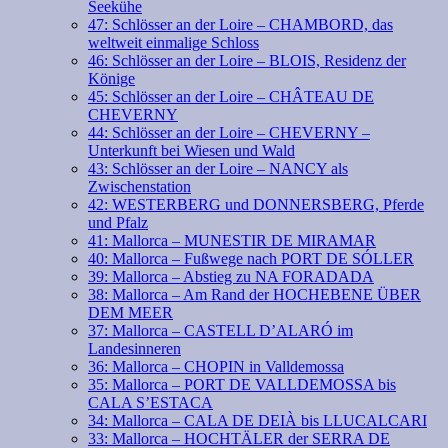
Seekühe
47: Schlösser an der Loire – CHAMBORD, das
weltweit einmalige Schloss
46: Schlösser an der Loire – BLOIS, Residenz der
Könige
45: Schlösser an der Loire – CHÂTEAU DE
CHEVERNY
44: Schlösser an der Loire – CHEVERNY –
Unterkunft bei Wiesen und Wald
43: Schlösser an der Loire – NANCY als
Zwischenstation
42: WESTERBERG und DONNERSBERG, Pferde
und Pfalz
41: Mallorca – MUNESTIR DE MIRAMAR
40: Mallorca – Fußwege nach PORT DE SÓLLER
39: Mallorca – Abstieg zu NA FORADADA
38: Mallorca – Am Rand der HOCHEBENE ÜBER
DEM MEER
37: Mallorca – CASTELL D’ALARÓ im
Landesinneren
36: Mallorca – CHOPIN in Valldemossa
35: Mallorca – PORT DE VALLDEMOSSA bis
CALA S’ESTACA
34: Mallorca – CALA DE DEIÀ bis LLUCALCARI
33: Mallorca – HOCHTÄLER der SERRA DE