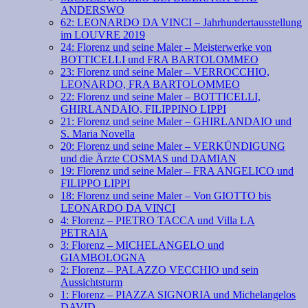
ANDERSWO
62: LEONARDO DA VINCI – Jahrhundertausstellung
im LOUVRE 2019
24: Florenz und seine Maler – Meisterwerke von
BOTTICELLI und FRA BARTOLOMMEO
23: Florenz und seine Maler – VERROCCHIO,
LEONARDO, FRA BARTOLOMMEO
22: Florenz und seine Maler – BOTTICELLI,
GHIRLANDAIO, FILIPPINO LIPPI
21: Florenz und seine Maler – GHIRLANDAIO und
S. Maria Novella
20: Florenz und seine Maler – VERKÜNDIGUNG
und die Ärzte COSMAS und DAMIAN
19: Florenz und seine Maler – FRA ANGELICO und
FILIPPO LIPPI
18: Florenz und seine Maler – Von GIOTTO bis
LEONARDO DA VINCI
4: Florenz – PIETRO TACCA und Villa LA
PETRAIA
3: Florenz – MICHELANGELO und
GIAMBOLOGNA
2: Florenz – PALAZZO VECCHIO und sein
Aussichtsturm
1: Florenz – PIAZZA SIGNORIA und Michelangelos
DAVID