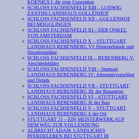
KOENIGS I, die erste Generation
SCHLOSS FACHSENFELD XIII – LUDWIG
ZANTHS LANDHAUS GOLLENHOF
SCHLOSS FACHSENFELD XII – GOLLENHOF
BEI MÖGGLINGEN
SCHLOSS FACHSENFELD XI – DER ONKEL
VON AMSTERDAM
SCHLOSS FACHSENFELD X – STUTTGART,
LANDHAUS REBENBERG VI: Hintergebäude und
Situationspläne
SCHLOSS FACHSENFELD IX – REBENBERG V:
Abschiedsbilder
SCHLOSS FACHSENFELD VIII – Stuttgart,
LANDHAUS REBENBERG IV: Alternativvorschlag
und Details
SCHLOSS FACHSENFELD VII – STUTTGART,
LANDHAUS REBENBERG III: der Bauantrag
SCHLOSS FACHSENFELD VI – STUTTGART,
LANDHAUS REBENBERG II: der Bau
SCHLOSS FACHSENFELD V – STUTTGART,
LANDHAUS REBENBERG I: der Ort
STUTTGART 21 – EIN MEISTERWERK AUF
DEM WEG ZUR VOLLENDUNG
ALBRECHT ADAM, LÄNDLICHES
PFERDELEBEN BEI STUTTGART III