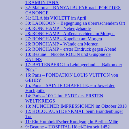
TRAMUNTANA
32: Mallorca – BANYALBUFAR nach PORT DES
CANONGE
31: LILA bis VIOLETT im April
30: LAOKOON – Begegnung an überraschendem Ort
29: RONCHAMP – Nebengebäude
28: RONCHAMP – Außenansichten am Morgen
27: RONCHAMP – Kapellen am Morgen
26: RONCHAMP – Wände am Morgen
25: RONCHAMP – erster Eindruck gegen Abend
10: Beaune – Nicolas ROLIN und Guigone de
SALINS
17: BATTENBERG im Leiningerland – „Balkon der
Pfalz“
16: Paris – FONDATION LOUIS VUITTON von
GEHRY
15: Paris – SAINTE-CHAPELLE, ein Juwel der
Hochgotik
14: Paris – 100 Jahre ENDE des ERSTEN
WELTKRIEGS
13: MÜNCHNER IMPRESSIONEN im Oktober 2018
12: HOLOCAUSTDENKMAL beim Brandenburger
Tor
11: Ein Humboldt’scher Rundgang in Berlins Mitte
9: Beaune – HOSPITAL Hôtel-Dieu seit 1452