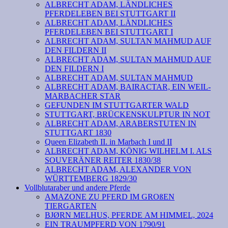
ALBRECHT ADAM, LÄNDLICHES
PFERDELEBEN BEI STUTTGART II
ALBRECHT ADAM, LÄNDLICHES
PFERDELEBEN BEI STUTTGART I
ALBRECHT ADAM, SULTAN MAHMUD AUF
DEN FILDERN II
ALBRECHT ADAM, SULTAN MAHMUD AUF
DEN FILDERN I
ALBRECHT ADAM, SULTAN MAHMUD
ALBRECHT ADAM, BAIRACTAR, EIN WEIL-
MARBACHER STAR
GEFUNDEN IM STUTTGARTER WALD
STUTTGART, BRÜCKENSKULPTUR IN NOT
ALBRECHT ADAM, ARABERSTUTEN IN
STUTTGART 1830
Queen Elizabeth II. in Marbach I und II
ALBRECHT ADAM, KÖNIG WILHELM I. ALS
SOUVERÄNER REITER 1830/38
ALBRECHT ADAM, ALEXANDER VON
WÜRTTEMBERG 1829/30
Vollblutaraber und andere Pferde
AMAZONE ZU PFERD IM GROßEN
TIERGARTEN
BJØRN MELHUS, PFERDE AM HIMMEL, 2024
EIN TRAUMPFERD VON 1790/91