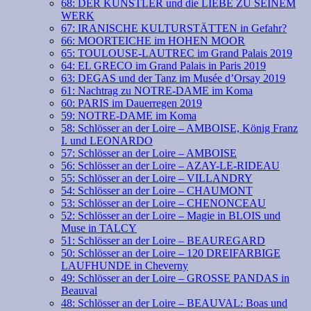
68: DER KÜNSTLER und die LIEBE ZU SEINEM
WERK
67: IRANISCHE KULTURSTÄTTEN in Gefahr?
66: MOORTEICHE im HOHEN MOOR
65: TOULOUSE-LAUTREC im Grand Palais 2019
64: EL GRECO im Grand Palais in Paris 2019
63: DEGAS und der Tanz im Musée d’Orsay 2019
61: Nachtrag zu NOTRE-DAME im Koma
60: PARIS im Dauerregen 2019
59: NOTRE-DAME im Koma
58: Schlösser an der Loire – AMBOISE, König Franz
I. und LEONARDO
57: Schlösser an der Loire – AMBOISE
56: Schlösser an der Loire – AZAY-LE-RIDEAU
55: Schlösser an der Loire – VILLANDRY
54: Schlösser an der Loire – CHAUMONT
53: Schlösser an der Loire – CHENONCEAU
52: Schlösser an der Loire – Magie in BLOIS und
Muse in TALCY
51: Schlösser an der Loire – BEAUREGARD
50: Schlösser an der Loire – 120 DREIFARBIGE
LAUFHUNDE in Cheverny
49: Schlösser an der Loire – GROSSE PANDAS in
Beauval
48: Schlösser an der Loire – BEAUVAL: Boas und