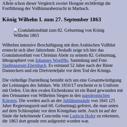
Allein schon dieser Vergleich zweier Hengste rechtfertigt die
Fortführung der Vollblutaraberzucht in Marbach.
König Wilhelm I. zum 27. September 1863
Wilhelms intensive Beschäftigung mit dem Arabischen Vollblut
erstreckt sich über Jahrzehnte. Deshalb zeige ich hier das
Gratulationsblatt von Christian Abele zu seinem 82. Geburtstag,
lithographiert von
Johannes Woelffle
, Sammlung und Foto
Stadtmuseum Ebersbach
. Es entstand 52 Jahre nach der Büste
Danneckers und ein Dreivierteljahr vor dem Tod des Königs.
Die vielteilige Darstellung bemüht sich um eine Gesamtwürdigung
der Leistungen des Jubilars. Wie 1816/17 erscheint er in Uniform
mit Orden. Um den ovalen Eichenkranz ist ein Band gewunden mit
den Ortsnamen von Wilhelms Siegen in den
napoleonischen
Kriegen
. Die werden auch an der
Jubiläumssäule
von 1841 (25
Jahre Regierungszeit und 60. Geburtstag) gefeiert, die man unten
auf dem Schlossplatz vor dem Königsbau sieht. Auch ist auf der
Säule die bekrönende Concordia von
Ludwig Hofer
zu erkennen,
die 1863 dort gerade erst aufgesetzt worden war.