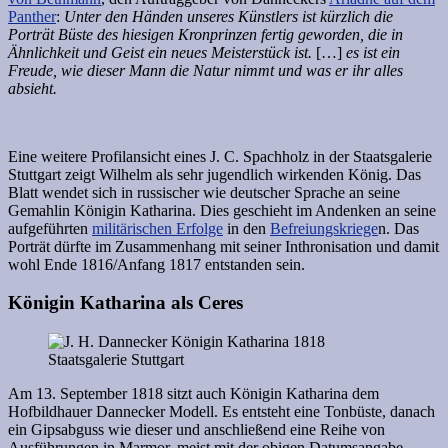
Panther
:
Unter den Händen
unseres Künstlers ist kürzlich die
Porträt Büste des hiesigen Kronprinzen fertig geworden, die in
Ähnlichkeit und Geist ein neues Meisterstück ist.
[…]
es ist ein
Freude, wie dieser Mann die Natur nimmt und was er ihr alles
absieht.
Eine weitere Profilansicht eines J. C. Spachholz in der Staatsgalerie
Stuttgart zeigt Wilhelm als sehr jugendlich wirkenden König. Das
Blatt wendet sich in russischer wie deutscher Sprache an seine
Gemahlin Königin Katharina. Dies geschieht im Andenken an seine
aufgeführten
militärischen Erfolge
in den
Befreiungskriege
n. Das
Porträt dürfte im Zusammenhang mit seiner Inthronisation und damit
wohl Ende 1816/Anfang 1817 entstanden sein.
Königin Katharina als Ceres
Am 13. September 1818 sitzt auch Königin Katharina dem
Hofbildhauer Dannecker Modell. Es entsteht eine Tonbüste, danach
ein Gipsabguss wie dieser und anschließend eine Reihe von
Ausführungen in Marmor, meist mit der obigen Datumsangabe