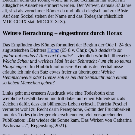
alltägliches Aussehen erinnert werden. Der Witwer, damals 37 Jahre
alt, sitzt als vornehmer Römer da und blickt elegisch auf zur Büste.
Auf dem Sockel stehen der Name und das Todesjahr (fälschlich
MDCCCIIX statt MDCCCXIX).
Weitere Betrachtung – eingestimmt durch Horaz
Das Empfinden des Königs formuliert der Beginn der Ode I, 24 des
augusteischen Dichters
Horaz
(65-8 v. Chr.):
Quis desiderio sit
pudor aut modus / Tam cari Capitis?
– ziemlich wörtlich übersetzt:
Welche Scheu und welches Maß ist der Sehnsucht / um ein so teures
Haupt eigen?
Im Hinblick auf unsere Kenntnis der Verhältnisse
erlaube ich mir den Satz etwas freier zu übertragen:
Welche
Hemmschwelle oder Grenze soll es bei der Sehnsucht nach einem
so lieben Menschen geben?
Links geht mit ernstem Ausdruck wie eine Todesbotin eine
weibliche Gestalt davon und tritt dabei auf einen Blütenkranz als
Zeichen dafür, dass ein blühendes Leben erlosch. Patricia Peschel
vermutet wohl zu Recht darin Persephone, Göttin der Fruchtbarkeit
und des Todes (in der gerade erschienenen, viel versprechenden
Publikation: „Bis wieder die Sonne kam, Das Wirken von Catharina
Pavlovna …“, Regensburg 2021).