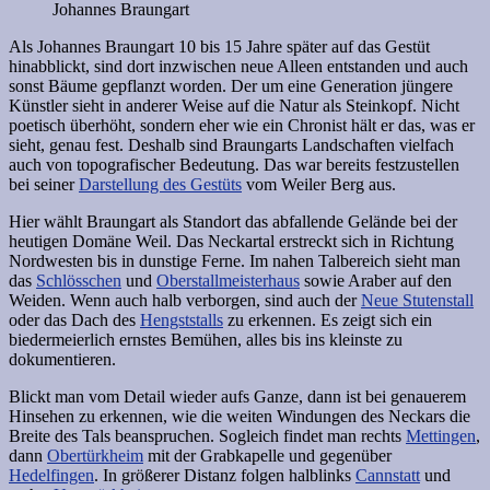
Als Johannes Braungart 10 bis 15 Jahre später auf das Gestüt
hinabblickt, sind dort inzwischen neue Alleen entstanden und auch
sonst Bäume gepflanzt worden. Der um eine Generation jüngere
Künstler sieht in anderer Weise auf die Natur als Steinkopf. Nicht
poetisch überhöht, sondern eher wie ein Chronist hält er das, was er
sieht, genau fest. Deshalb sind Braungarts Landschaften vielfach
auch von topografischer Bedeutung. Das war bereits festzustellen
bei seiner
Darstellung des Gestüts
vom Weiler Berg aus.
Hier wählt Braungart als Standort das abfallende Gelände bei der
heutigen Domäne Weil. Das Neckartal erstreckt sich in Richtung
Nordwesten bis in dunstige Ferne. Im nahen Talbereich sieht man
das
Schlösschen
und
Oberstallmeisterhaus
sowie Araber auf den
Weiden. Wenn auch halb verborgen, sind auch der
Neue Stutenstall
oder das Dach des
Hengststalls
zu erkennen. Es zeigt sich ein
biedermeierlich ernstes Bemühen, alles bis ins kleinste zu
dokumentieren.
Blickt man vom Detail wieder aufs Ganze, dann ist bei genauerem
Hinsehen zu erkennen, wie die weiten Windungen des Neckars die
Breite des Tals beanspruchen. Sogleich findet man rechts
Mettingen
,
dann
Obertürkheim
mit der Grabkapelle und gegenüber
Hedelfingen
. In größerer Distanz folgen halblinks
Cannstatt
und