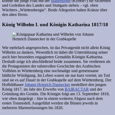
könnte die junge Frau mit der
Mauerkrone
(Kybele?) für Sicherheit
und Gedeihen des Landes und Stuttgarts stehen – vgl. oben
Wächters „Württembergia“. Beide Allegorien halten Kränze über
den alten Herrn.
König Wilhelm I. und Königin Katharina 1817/18
Wie mehrfach angesprochen, ist das Privatgestüt nicht allein König
Wilhelm zu danken. Wesentlich ist dabei die Unterstützung seiner
auch hier besonders engagierten Gemahlin Königin Katharina.
Deshalb zeige ich abschließend beide zusammen. Sie verdienen als
die Protagonisten der ruhmvollen Geschichte des Arabischen
Vollbluts in Württemberg eine nochmalige und gemeinsame
bildliche Würdigung. Im Leben waren sie nur kurz vereint, im Tod
sind sie es auf Dauer in der Grabkapelle auf dem Württemberg. Der
Hofbildhauer
Johann Heinrich Dannecker
modelliert den jungen
König 1817, im Jahr des Erwerbs von
BAIRACTAR
und der
Gründung des Gestüts. Die Königin folgt am 13. September 1818,
wie oben dargelegt – hier in einem weiteren Abguss nach dem
ersten Tonmodell. Ausgeführt werden die Büsten jeweils in
mehreren Marmorfassungen bis 1820.