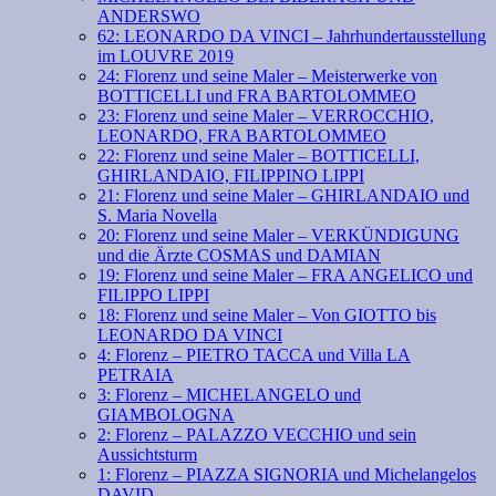
ANDERSWO
62: LEONARDO DA VINCI – Jahrhundertausstellung
im LOUVRE 2019
24: Florenz und seine Maler – Meisterwerke von
BOTTICELLI und FRA BARTOLOMMEO
23: Florenz und seine Maler – VERROCCHIO,
LEONARDO, FRA BARTOLOMMEO
22: Florenz und seine Maler – BOTTICELLI,
GHIRLANDAIO, FILIPPINO LIPPI
21: Florenz und seine Maler – GHIRLANDAIO und
S. Maria Novella
20: Florenz und seine Maler – VERKÜNDIGUNG
und die Ärzte COSMAS und DAMIAN
19: Florenz und seine Maler – FRA ANGELICO und
FILIPPO LIPPI
18: Florenz und seine Maler – Von GIOTTO bis
LEONARDO DA VINCI
4: Florenz – PIETRO TACCA und Villa LA
PETRAIA
3: Florenz – MICHELANGELO und
GIAMBOLOGNA
2: Florenz – PALAZZO VECCHIO und sein
Aussichtsturm
1: Florenz – PIAZZA SIGNORIA und Michelangelos
DAVID