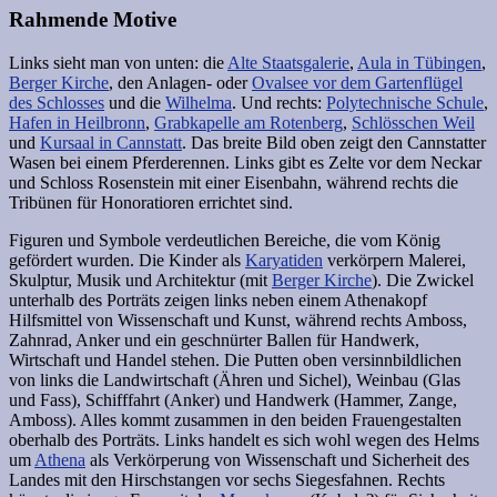
Rahmende Motive
Links sieht man von unten: die
Alte Staatsgalerie
,
Aula in Tübingen
,
Berger Kirche
, den Anlagen- oder
Ovalsee vor dem Gartenflügel
des Schlosses
und die
Wilhelma
. Und rechts:
Polytechnische Schule
,
Hafen in Heilbronn
,
Grabkapelle am Rotenberg
,
Schlösschen Weil
und
Kursaal in Cannstatt
. Das breite Bild oben zeigt den Cannstatter
Wasen bei einem Pferderennen. Links gibt es Zelte vor dem Neckar
und Schloss Rosenstein mit einer Eisenbahn, während rechts die
Tribünen für Honoratioren errichtet sind.
Figuren und Symbole verdeutlichen Bereiche, die vom König
gefördert wurden. Die Kinder als
Karyatiden
verkörpern Malerei,
Skulptur, Musik und Architektur (mit
Berger Kirche
). Die Zwickel
unterhalb des Porträts zeigen links neben einem Athenakopf
Hilfsmittel von Wissenschaft und Kunst, während rechts Amboss,
Zahnrad, Anker und ein geschnürter Ballen für Handwerk,
Wirtschaft und Handel stehen. Die Putten oben versinnbildlichen
von links die Landwirtschaft (Ähren und Sichel), Weinbau (Glas
und Fass), Schifffahrt (Anker) und Handwerk (Hammer, Zange,
Amboss). Alles kommt zusammen in den beiden Frauengestalten
oberhalb des Porträts. Links handelt es sich wohl wegen des Helms
um
Athena
als Verkörperung von Wissenschaft und Sicherheit des
Landes mit den Hirschstangen vor sechs Siegesfahnen. Rechts