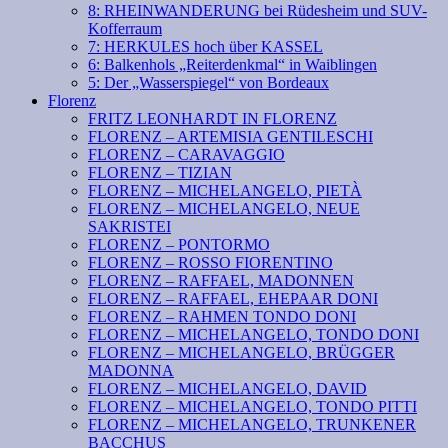
8: RHEINWANDERUNG bei Rüdesheim und SUV-
Kofferraum
7: HERKULES hoch über KASSEL
6: Balkenhols „Reiterdenkmal“ in Waiblingen
5: Der „Wasserspiegel“ von Bordeaux
Florenz
FRITZ LEONHARDT IN FLORENZ
FLORENZ – ARTEMISIA GENTILESCHI
FLORENZ – CARAVAGGIO
FLORENZ – TIZIAN
FLORENZ – MICHELANGELO, PIETÀ
FLORENZ – MICHELANGELO, NEUE
SAKRISTEI
FLORENZ – PONTORMO
FLORENZ – ROSSO FIORENTINO
FLORENZ – RAFFAEL, MADONNEN
FLORENZ – RAFFAEL, EHEPAAR DONI
FLORENZ – RAHMEN TONDO DONI
FLORENZ – MICHELANGELO, TONDO DONI
FLORENZ – MICHELANGELO, BRÜGGER
MADONNA
FLORENZ – MICHELANGELO, DAVID
FLORENZ – MICHELANGELO, TONDO PITTI
FLORENZ – MICHELANGELO, TRUNKENER
BACCHUS