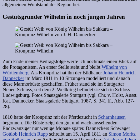
allgemeinen Wohlstand der Region bei.
Gestütsgründer Wilhelm in noch jungen Jahren
Zum Ende meiner Beitragsfolge werfe ich nochmals einen Blick auf
die Protagonisten. An erster Stelle steht und bleibt
Wilhelm von
Württemberg
. Als Kronprinz hat ihn der Bildhauer
Johann Heinrich
Dannecker
im März 1811 in 10 Sitzungen modelliert und danach
diese Marmorbüste geschaffen. Früher stand sie im Stuttgarter
Neuen Schloss, seit dem 2. Weltkrieg befindet sie sich in Schloss
Ludwigsburg. Fotos Staatsgalerie Stuttgart (vgl. Chr. v. Holst, Ausst.
Kat. Dannecker, Staatsgalerie Stuttgart, 1987, S. 341 ff., Abb. 127-
28).
1810 hatte der Kronprinz mit der Pferdezucht in
Scharnhausen
begonnen. Die Büste zeigt den gut und wach aussehenden
Endzwanziger nur wenige Monate später. Danneckers Schwager
Gottlob Heinrich Rapp
schreibt am 15. April 1811 an
Simon Moritz
von Bethmann
, den Auftraggeber von Danneckers
Ariadne auf dem