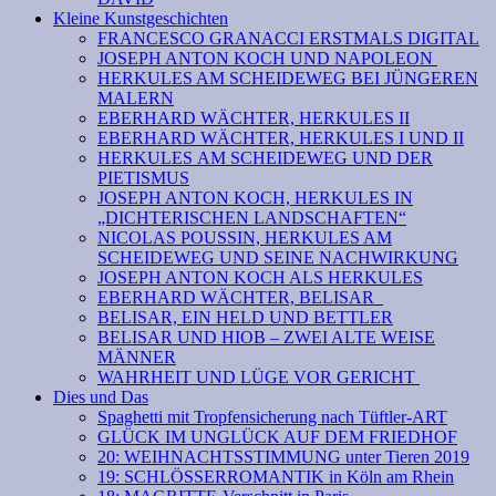
Kleine Kunstgeschichten
FRANCESCO GRANACCI ERSTMALS DIGITAL
JOSEPH ANTON KOCH UND NAPOLEON
HERKULES AM SCHEIDEWEG BEI JÜNGEREN
MALERN
EBERHARD WÄCHTER, HERKULES II
EBERHARD WÄCHTER, HERKULES I UND II
HERKULES AM SCHEIDEWEG UND DER
PIETISMUS
JOSEPH ANTON KOCH, HERKULES IN
„DICHTERISCHEN LANDSCHAFTEN“
NICOLAS POUSSIN, HERKULES AM
SCHEIDEWEG UND SEINE NACHWIRKUNG
JOSEPH ANTON KOCH ALS HERKULES
EBERHARD WÄCHTER, BELISAR
BELISAR, EIN HELD UND BETTLER
BELISAR UND HIOB – ZWEI ALTE WEISE
MÄNNER
WAHRHEIT UND LÜGE VOR GERICHT
Dies und Das
Spaghetti mit Tropfensicherung nach Tüftler-ART
GLÜCK IM UNGLÜCK AUF DEM FRIEDHOF
20: WEIHNACHTSSTIMMUNG unter Tieren 2019
19: SCHLÖSSERROMANTIK in Köln am Rhein