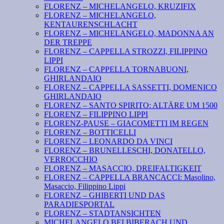
FLORENZ – MICHELANGELO, KRUZIFIX
FLORENZ – MICHELANGELO,
KENTAURENSCHLACHT
FLORENZ – MICHELANGELO, MADONNA AN
DER TREPPE
FLORENZ – CAPPELLA STROZZI, FILIPPINO
LIPPI
FLORENZ – CAPPELLA TORNABUONI,
GHIRLANDAIO
FLORENZ – CAPPELLA SASSETTI, DOMENICO
GHIRLANDAIO
FLORENZ – SANTO SPIRITO: ALTÄRE UM 1500
FLORENZ – FILIPPINO LIPPI
FLORENZ-PAUSE – GIACOMETTI IM REGEN
FLORENZ – BOTTICELLI
FLORENZ – LEONARDO DA VINCI
FLORENZ – BRUNELLESCHI, DONATELLO,
VERROCCHIO
FLORENZ – MASACCIO, DREIFALTIGKEIT
FLORENZ – CAPPELLA BRANCACCI: Masolino,
Masaccio, Filippino Lippi
FLORENZ – GHIBERTI UND DAS
PARADIESPORTAL
FLORENZ – STADTANSICHTEN
MICHELANGELO BEI BIBERACH UND