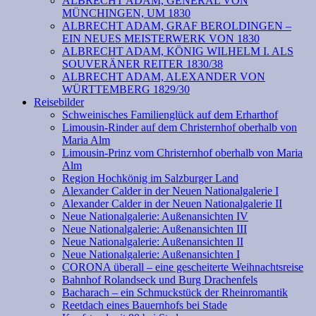
ALBRECHT ADAM, GENERAL VON
MÜNCHINGEN, UM 1830
ALBRECHT ADAM, GRAF BEROLDINGEN –
EIN NEUES MEISTERWERK VON 1830
ALBRECHT ADAM, KÖNIG WILHELM I. ALS
SOUVERÄNER REITER 1830/38
ALBRECHT ADAM, ALEXANDER VON
WÜRTTEMBERG 1829/30
Reisebilder
Schweinisches Familienglück auf dem Erharthof
Limousin-Rinder auf dem Christernhof oberhalb von
Maria Alm
Limousin-Prinz vom Christernhof oberhalb von Maria
Alm
Region Hochkönig im Salzburger Land
Alexander Calder in der Neuen Nationalgalerie I
Alexander Calder in der Neuen Nationalgalerie II
Neue Nationalgalerie: Außenansichten IV
Neue Nationalgalerie: Außenansichten III
Neue Nationalgalerie: Außenansichten II
Neue Nationalgalerie: Außenansichten I
CORONA überall – eine gescheiterte Weihnachtsreise
Bahnhof Rolandseck und Burg Drachenfels
Bacharach – ein Schmuckstück der Rheinromantik
Reetdach eines Bauernhofs bei Stade