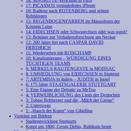
18: MAGRITTE-Verschnitt in Paris
17: PICASSOS vermaledeites iPhone
16: Radtour nach ROTENBERG und seinen
Rebhängen
15: REGENBOGENFARBEN im Mausoleum der
Königin Luise
14: EIDECHSEN oder Schwurechsen oder was sonst?
13: Beiträge zur Verhaltensforschung am Neckar
12: 200 Jahre frei nach CASPAR DAVID
FRIEDRICH
11: Wiedersehen mit RONCHAMP
10: Kanalsanierung – WÜRDIGUNG EINES
TÜCHTIGEN TEAMS
9: MERKELS RAUTENGESTE in MOISSAC
8: UMSIEDLUNG von EIDECHSEN in Stuttgart
7: ARTEMISIA in Italien – JUDITH in Israel
6: 175 Jahre STAATSGALERIE STUTTGART
5: Eine Etappe der Debatte zu MeToo
4: VERWEIBLICHUNG des Lieds der Deutschen
3: Tobias Rehberger und die „Milch der Greise“
2: Unterwegs
1: „Hauch der Kunst“ von Gibellina
Vorträge mit Bildern
Stadtentwicklung Stuttgarts
Kunst um 1800, Georg Dehio, Baltikum heute