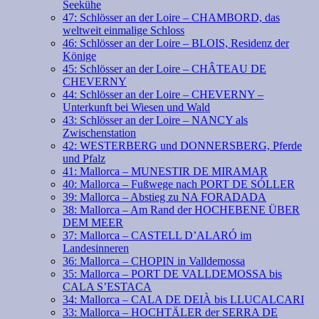
Seekühe
47: Schlösser an der Loire – CHAMBORD, das
weltweit einmalige Schloss
46: Schlösser an der Loire – BLOIS, Residenz der
Könige
45: Schlösser an der Loire – CHÂTEAU DE
CHEVERNY
44: Schlösser an der Loire – CHEVERNY –
Unterkunft bei Wiesen und Wald
43: Schlösser an der Loire – NANCY als
Zwischenstation
42: WESTERBERG und DONNERSBERG, Pferde
und Pfalz
41: Mallorca – MUNESTIR DE MIRAMAR
40: Mallorca – Fußwege nach PORT DE SÓLLER
39: Mallorca – Abstieg zu NA FORADADA
38: Mallorca – Am Rand der HOCHEBENE ÜBER
DEM MEER
37: Mallorca – CASTELL D’ALARÓ im
Landesinneren
36: Mallorca – CHOPIN in Valldemossa
35: Mallorca – PORT DE VALLDEMOSSA bis
CALA S’ESTACA
34: Mallorca – CALA DE DEIÀ bis LLUCALCARI
33: Mallorca – HOCHTÄLER der SERRA DE