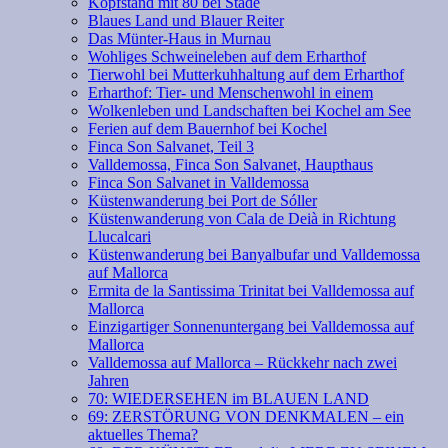
Kopfstand mit 80 bei Stade
Blaues Land und Blauer Reiter
Das Münter-Haus in Murnau
Wohliges Schweineleben auf dem Erharthof
Tierwohl bei Mutterkuhhaltung auf dem Erharthof
Erharthof: Tier- und Menschenwohl in einem
Wolkenleben und Landschaften bei Kochel am See
Ferien auf dem Bauernhof bei Kochel
Finca Son Salvanet, Teil 3
Valldemossa, Finca Son Salvanet, Haupthaus
Finca Son Salvanet in Valldemossa
Küstenwanderung bei Port de Sóller
Küstenwanderung von Cala de Deià in Richtung
Llucalcari
Küstenwanderung bei Banyalbufar und Valldemossa
auf Mallorca
Ermita de la Santissima Trinitat bei Valldemossa auf
Mallorca
Einzigartiger Sonnenuntergang bei Valldemossa auf
Mallorca
Valldemossa auf Mallorca – Rückkehr nach zwei
Jahren
70: WIEDERSEHEN im BLAUEN LAND
69: ZERSTÖRUNG VON DENKMALEN – ein
aktuelles Thema?