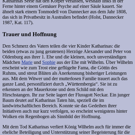
Katharinas Seele hat den Körper verlassen, weshalb links in der
Ferne hinter einem Gemäuer Psyche auf einer Säule kauert. Sie
ähnelt stark einem Tonmodell von Dannecker aus dem Jahr 1808,
das sich in Privatbesitz in Australien befindet (Holst, Dannecker
1987, Kat. 117).
Trauer und Hoffnung
Den Schmerz des Vaters teilen die vier Kinder Katharinas: die
beiden (etwas zu jung geratenen) Herzöge Alexander und Peter von
Oldenburg aus ihrer 1. Ehe und die kleinen, noch unverständigen
Mädchen
Marie
und
Sophie
aus der Ehe mit Wilhelm. Über Wilhelm
erscheint wie zum Trost eine geflügelte Fama, die Göttin des
Ruhms, und streut Blüten als Anerkennung bisheriger Leistungen
aus. Mit dem Witwer und der mutterlosen Familie trauert auch das
ganze Land, personifiziert durch „Württembergia“. Sie ist zu
erkennen an der Mauerkrone und dem Schild mit den
Hirschstangen. Ihr zur Seite lagert der Flussgott Neckar. Ein junger
Baum deutet auf Katharinas Taten hin, speziell die im
landwirtschaftlichen Bereich. Konnte sie das Gedeihen ihrer
Initiativen auch nur kurz verfolgen, so erscheint wenigstens hinter
Wolken ein Regenbogen als Sinnbild der Hoffnung.
Mit dem Tod Katharinas verliert König Wilhelm auch für immer die
eheliche Beteiligung und Unterstützung seiner Begeisterung für die