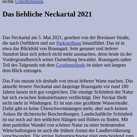
rechts
Untertürkheim
.
Das liebliche Neckartal 2021
Das Neckartal am 5. Mai 2021, gesehen von der Breslauer Straße,
die nach Ostfildern und zur
Parksiedlung
hinaufführt. Das ist in
etwa das Blickfeld von Braungart. Sein genauer und tieferer
Standort lässt sich jedoch nicht mehr ausmachen, denn heute ist der
Vordergrundbereich seiner Darstellung bewaldet. Braungarts naher
Teil des Talgrunds mit dem
Gestütsgelände
ist daher seit langem
dem Blick entzogen.
Das Foto musste ich deshalb von etwas höherer Warte machen. Das
aktuelle fernere Neckartal und dasjenige Braungarts vor rund 180
Jahren lassen sich gut vergleichen. Die einstige Schönheit der Natur
hat sich zwischen Industriebauten verflüchtigt. Der Neckar fließt
nicht mehr in Windungen. Er ist nun eine gezähmte Wasserstraße.
Dafür gibt es keine Überschwemmungen mehr, aber auch keinen
Anlass für dichterische Beschreibungen. Landschaftliche Schönheit
ist nur noch auf den seitlichen Hängen und Höhen zu finden. Mit
dem partiellen Wandel von schöner Natur zu einer bedeutenden
Wirtschaftsregion ist auch die frühere Armut der Landbevölkerung
verschwunden. Die jetzige Industrieschneise trägt entscheidend zum