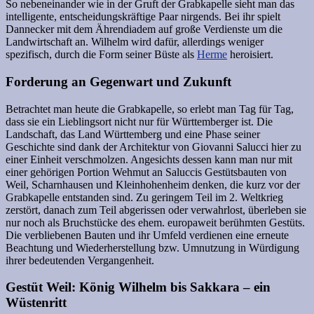
So nebeneinander wie in der Gruft der Grabkapelle sieht man das
intelligente, entscheidungskräftige Paar nirgends. Bei ihr spielt
Dannecker mit dem Ährendiadem auf große Verdienste um die
Landwirtschaft an. Wilhelm wird dafür, allerdings weniger
spezifisch, durch die Form seiner Büste als
Herme
heroisiert.
Forderung an Gegenwart und Zukunft
Betrachtet man heute die Grabkapelle, so erlebt man Tag für Tag,
dass sie ein Lieblingsort nicht nur für Württemberger ist. Die
Landschaft, das Land Württemberg und eine Phase seiner
Geschichte sind dank der Architektur von Giovanni Salucci hier zu
einer Einheit verschmolzen. Angesichts dessen kann man nur mit
einer gehörigen Portion Wehmut an Saluccis Gestütsbauten von
Weil, Scharnhausen und Kleinhohenheim denken, die kurz vor der
Grabkapelle entstanden sind. Zu geringem Teil im 2. Weltkrieg
zerstört, danach zum Teil abgerissen oder verwahrlost, überleben sie
nur noch als Bruchstücke des ehem. europaweit berühmten Gestüts.
Die verbliebenen Bauten und ihr Umfeld verdienen eine erneute
Beachtung und Wiederherstellung bzw. Umnutzung in Würdigung
ihrer bedeutenden Vergangenheit.
Gestüt Weil: König Wilhelm bis Sakkara – ein
Wüstenritt