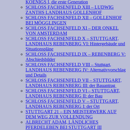
KOENIGS I, die erste Generation
SCHLOSS FACHSENFELD XIII – LUDWIG
ZANTHS LANDHAUS GOLLENHOF
SCHLOSS FACHSENFELD XII – GOLLENHOF
BEI MÖGGLINGEN
SCHLOSS FACHSENFELD XI – DER ONKEL
VON AMSTERDAM
SCHLOSS FACHSENFELD X – STUTTGART,
LANDHAUS REBENBERG VI: Hintergebäude und
Situationspläne
SCHLOSS FACHSENFELD IX – REBENBERG V:
Abschiedsbilder
SCHLOSS FACHSENFELD VIII – Stuttgart,
LANDHAUS REBENBERG IV: Alternativvorschlag
und Details
SCHLOSS FACHSENFELD VII – STUTTGART,
LANDHAUS REBENBERG III: der Bauantrag
SCHLOSS FACHSENFELD VI – STUTTGART,
LANDHAUS REBENBERG II: der Bau
SCHLOSS FACHSENFELD V – STUTTGART,
LANDHAUS REBENBERG I: der Ort
STUTTGART 21 – EIN MEISTERWERK AUF
DEM WEG ZUR VOLLENDUNG
ALBRECHT ADAM, LÄNDLICHES
PFERDELEBEN BEI STUTTGART III