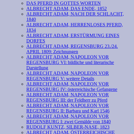
DAS PFERD IN GOTTES WORTEN
ALBRECHT ADAM, DAS ENDE, 1852
ALBRECHT ADAM, NACH DER SCHLACHT,
1840
ALBRECHT ADAM, HERRENLOSES PFERD,
1834
ALBRECHT ADAM, ERSTÜRMUNG EINES
DORFES
ALBRECHT ADAM, REGENSBURG 23./24.
APRIL 1809: Zeichnungen
ALBRECHT ADAM, NAPOLEON VOR
REGENSBURG VI: bildliche und literarische
Darstellung
ALBRECHT ADAM, NAPOLEON VOR
REGENSBURG V: weitere Details
ALBRECHT ADAM, NAPOLEON VOR
REGENSBURG IV: österreichische Gefangene
ALBRECHT ADAM, NAPOLEON VOR
REGENSBURG III: der Feldherr zu Pferd
ALBRECHT ADAM, NAPOLEON VOR
REGENSBURG II: Barbara und Karl 1546
ALBRECHT ADAM, NAPOLEON VOR
REGENSBURG I: zwei Gemälde von 1840
RUDOLF KUNTZ, SILBER-NASE, 1823
ALBRECHT ADAM, ÖSTERREICHISCHE