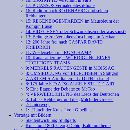
18: MAGRITTE-Verschnitt in Paris
17: PICASSOS vermaledeites iPhone
16: Radtour nach ROTENBERG und seinen
Rebhängen
15: REGENBOGENFARBEN im Mausoleum der
Königin Luise
14: EIDECHSEN oder Schwurechsen oder was sonst?
13: Beiträge zur Verhaltensforschung am Neckar
12: 200 Jahre frei nach CASPAR DAVID
FRIEDRICH
11: Wiedersehen mit RONCHAMP
10: Kanalsanierung – WÜRDIGUNG EINES
TÜCHTIGEN TEAMS
9: MERKELS RAUTENGESTE in MOISSAC
8: UMSIEDLUNG von EIDECHSEN in Stuttgart
7: ARTEMISIA in Italien – JUDITH in Israel
6: 175 Jahre STAATSGALERIE STUTTGART
5: Eine Etappe der Debatte zu MeToo
4: VERWEIBLICHUNG des Lieds der Deutschen
3: Tobias Rehberger und die „Milch der Greise“
2: Unterwegs
1: „Hauch der Kunst“ von Gibellina
Vorträge mit Bildern
Stadtentwicklung Stuttgarts
Kunst um 1800, Georg Dehio, Baltikum heute