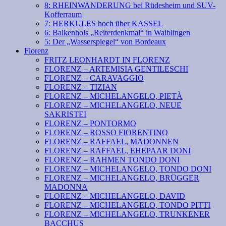
8: RHEINWANDERUNG bei Rüdesheim und SUV-
Kofferraum
7: HERKULES hoch über KASSEL
6: Balkenhols „Reiterdenkmal“ in Waiblingen
5: Der „Wasserspiegel“ von Bordeaux
Florenz
FRITZ LEONHARDT IN FLORENZ
FLORENZ – ARTEMISIA GENTILESCHI
FLORENZ – CARAVAGGIO
FLORENZ – TIZIAN
FLORENZ – MICHELANGELO, PIETÀ
FLORENZ – MICHELANGELO, NEUE
SAKRISTEI
FLORENZ – PONTORMO
FLORENZ – ROSSO FIORENTINO
FLORENZ – RAFFAEL, MADONNEN
FLORENZ – RAFFAEL, EHEPAAR DONI
FLORENZ – RAHMEN TONDO DONI
FLORENZ – MICHELANGELO, TONDO DONI
FLORENZ – MICHELANGELO, BRÜGGER
MADONNA
FLORENZ – MICHELANGELO, DAVID
FLORENZ – MICHELANGELO, TONDO PITTI
FLORENZ – MICHELANGELO, TRUNKENER
BACCHUS