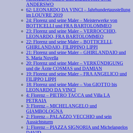
ANDERSWO
62: LEONARDO DA VINCI – Jahrhundertausstellung
im LOUVRE 2019
24: Florenz und seine Maler – Meisterwerke von
BOTTICELLI und FRA BARTOLOMMEO
23: Florenz und seine Maler – VERROCCHIO,
LEONARDO, FRA BARTOLOMMEO
22: Florenz und seine Maler – BOTTICELLI,
GHIRLANDAIO, FILIPPINO LIPPI
21: Florenz und seine Maler – GHIRLANDAIO und
S. Maria Novella
20: Florenz und seine Maler – VERKÜNDIGUNG
und die Ärzte COSMAS und DAMIAN
19: Florenz und seine Maler – FRA ANGELICO und
FILIPPO LIPPI
18: Florenz und seine Maler – Von GIOTTO bis
LEONARDO DA VINCI
4: Florenz – PIETRO TACCA und Villa LA
PETRAIA
3: Florenz – MICHELANGELO und
GIAMBOLOGNA
2: Florenz – PALAZZO VECCHIO und sein
Aussichtsturm
1: Florenz – PIAZZA SIGNORIA und Michelangelos
DAVID