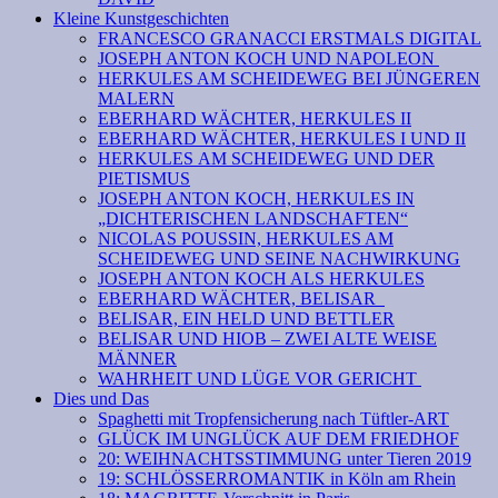
Kleine Kunstgeschichten
FRANCESCO GRANACCI ERSTMALS DIGITAL
JOSEPH ANTON KOCH UND NAPOLEON
HERKULES AM SCHEIDEWEG BEI JÜNGEREN
MALERN
EBERHARD WÄCHTER, HERKULES II
EBERHARD WÄCHTER, HERKULES I UND II
HERKULES AM SCHEIDEWEG UND DER
PIETISMUS
JOSEPH ANTON KOCH, HERKULES IN
„DICHTERISCHEN LANDSCHAFTEN“
NICOLAS POUSSIN, HERKULES AM
SCHEIDEWEG UND SEINE NACHWIRKUNG
JOSEPH ANTON KOCH ALS HERKULES
EBERHARD WÄCHTER, BELISAR
BELISAR, EIN HELD UND BETTLER
BELISAR UND HIOB – ZWEI ALTE WEISE
MÄNNER
WAHRHEIT UND LÜGE VOR GERICHT
Dies und Das
Spaghetti mit Tropfensicherung nach Tüftler-ART
GLÜCK IM UNGLÜCK AUF DEM FRIEDHOF
20: WEIHNACHTSSTIMMUNG unter Tieren 2019
19: SCHLÖSSERROMANTIK in Köln am Rhein