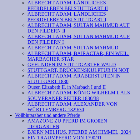
ALBRECHT ADAM, LÄNDLICHES
PFERDELEBEN BEI STUTTGART II
ALBRECHT ADAM, LÄNDLICHES
PFERDELEBEN BEI STUTTGART I
ALBRECHT ADAM, SULTAN MAHMUD AUF
DEN FILDERN II
ALBRECHT ADAM, SULTAN MAHMUD AUF
DEN FILDERN I
ALBRECHT ADAM, SULTAN MAHMUD
ALBRECHT ADAM, BAIRACTAR, EIN WEIL-
MARBACHER STAR
GEFUNDEN IM STUTTGARTER WALD
STUTTGART, BRÜCKENSKULPTUR IN NOT
ALBRECHT ADAM, ARABERSTUTEN IN
STUTTGART 1830
Queen Elizabeth II. in Marbach I und II
ALBRECHT ADAM, KÖNIG WILHELM I. ALS
SOUVERÄNER REITER 1830/38
ALBRECHT ADAM, ALEXANDER VON
WÜRTTEMBERG 1829/30
Vollblutaraber und andere Pferde
AMAZONE ZU PFERD IM GROßEN
TIERGARTEN
BJØRN MELHUS, PFERDE AM HIMMEL, 2024
EIN TRAUMPFERD VON 1790/91