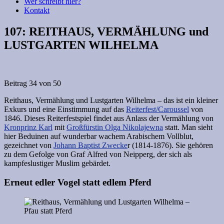
Wer schreibt hier?
Kontakt
107: REITHAUS, VERMÄHLUNG und
LUSTGARTEN WILHELMA
Beitrag 34 von 50
Reithaus, Vermählung und Lustgarten Wilhelma – das ist ein kleiner
Exkurs und eine Einstimmung auf das
Reiterfest/Caroussel
von
1846. Dieses Reiterfestspiel findet aus Anlass der Vermählung von
Kronprinz Karl
mit
Großfürstin Olga Nikolajewna
statt. Man sieht
hier Beduinen auf wunderbar wachem Arabischem Vollblut,
gezeichnet von
Johann Baptist Zwecke
r (1814-1876). Sie gehören
zu dem Gefolge von Graf Alfred von Neipperg, der sich als
kampfeslustiger Muslim gebärdet.
Erneut edler Vogel statt edlem Pferd