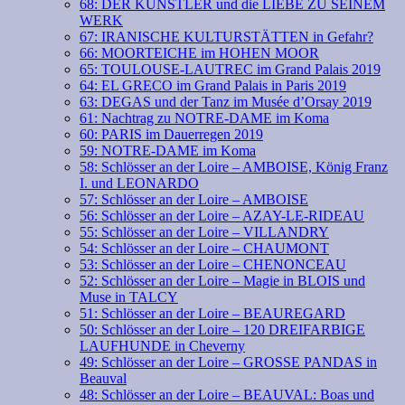
68: DER KÜNSTLER und die LIEBE ZU SEINEM
WERK
67: IRANISCHE KULTURSTÄTTEN in Gefahr?
66: MOORTEICHE im HOHEN MOOR
65: TOULOUSE-LAUTREC im Grand Palais 2019
64: EL GRECO im Grand Palais in Paris 2019
63: DEGAS und der Tanz im Musée d’Orsay 2019
61: Nachtrag zu NOTRE-DAME im Koma
60: PARIS im Dauerregen 2019
59: NOTRE-DAME im Koma
58: Schlösser an der Loire – AMBOISE, König Franz
I. und LEONARDO
57: Schlösser an der Loire – AMBOISE
56: Schlösser an der Loire – AZAY-LE-RIDEAU
55: Schlösser an der Loire – VILLANDRY
54: Schlösser an der Loire – CHAUMONT
53: Schlösser an der Loire – CHENONCEAU
52: Schlösser an der Loire – Magie in BLOIS und
Muse in TALCY
51: Schlösser an der Loire – BEAUREGARD
50: Schlösser an der Loire – 120 DREIFARBIGE
LAUFHUNDE in Cheverny
49: Schlösser an der Loire – GROSSE PANDAS in
Beauval
48: Schlösser an der Loire – BEAUVAL: Boas und