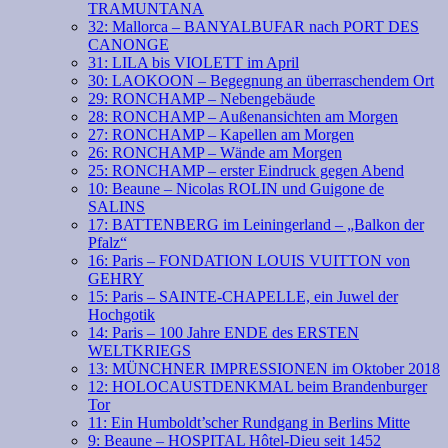
TRAMUNTANA
32: Mallorca – BANYALBUFAR nach PORT DES
CANONGE
31: LILA bis VIOLETT im April
30: LAOKOON – Begegnung an überraschendem Ort
29: RONCHAMP – Nebengebäude
28: RONCHAMP – Außenansichten am Morgen
27: RONCHAMP – Kapellen am Morgen
26: RONCHAMP – Wände am Morgen
25: RONCHAMP – erster Eindruck gegen Abend
10: Beaune – Nicolas ROLIN und Guigone de
SALINS
17: BATTENBERG im Leiningerland – „Balkon der
Pfalz“
16: Paris – FONDATION LOUIS VUITTON von
GEHRY
15: Paris – SAINTE-CHAPELLE, ein Juwel der
Hochgotik
14: Paris – 100 Jahre ENDE des ERSTEN
WELTKRIEGS
13: MÜNCHNER IMPRESSIONEN im Oktober 2018
12: HOLOCAUSTDENKMAL beim Brandenburger
Tor
11: Ein Humboldt’scher Rundgang in Berlins Mitte
9: Beaune – HOSPITAL Hôtel-Dieu seit 1452