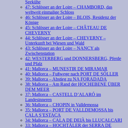
Seekühe
47: Schlösser an der Loire – CHAMBORD, das
weltweit einmalige Schloss
46: Schlösser an der Loire – BLOIS, Residenz der
Könige
45: Schlösser an der Loire – CHÂTEAU DE
CHEVERNY
44: Schlösser an der Loire – CHEVERNY –
Unterkunft bei Wiesen und Wald
43: Schlösser an der Loire – NANCY als
Zwischenstation
42: WESTERBERG und DONNERSBERG, Pferde
und Pfalz
41: Mallorca – MUNESTIR DE MIRAMAR
40: Mallorca – Fußwege nach PORT DE SÓLLER
39: Mallorca – Abstieg zu NA FORADADA
38: Mallorca – Am Rand der HOCHEBENE ÜBER
DEM MEER
37: Mallorca – CASTELL D’ALARÓ im
Landesinneren
36: Mallorca – CHOPIN in Valldemossa
35: Mallorca – PORT DE VALLDEMOSSA bis
CALA S’ESTACA
34: Mallorca – CALA DE DEIÀ bis LLUCALCARI
33: Mallorca – HOCHTÄLER der SERRA DE