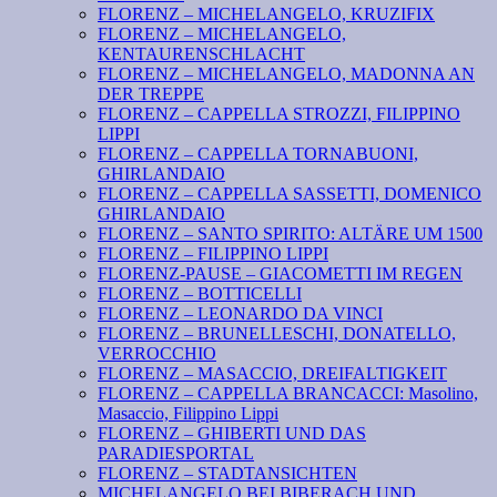
FLORENZ – MICHELANGELO, KRUZIFIX
FLORENZ – MICHELANGELO,
KENTAURENSCHLACHT
FLORENZ – MICHELANGELO, MADONNA AN
DER TREPPE
FLORENZ – CAPPELLA STROZZI, FILIPPINO
LIPPI
FLORENZ – CAPPELLA TORNABUONI,
GHIRLANDAIO
FLORENZ – CAPPELLA SASSETTI, DOMENICO
GHIRLANDAIO
FLORENZ – SANTO SPIRITO: ALTÄRE UM 1500
FLORENZ – FILIPPINO LIPPI
FLORENZ-PAUSE – GIACOMETTI IM REGEN
FLORENZ – BOTTICELLI
FLORENZ – LEONARDO DA VINCI
FLORENZ – BRUNELLESCHI, DONATELLO,
VERROCCHIO
FLORENZ – MASACCIO, DREIFALTIGKEIT
FLORENZ – CAPPELLA BRANCACCI: Masolino,
Masaccio, Filippino Lippi
FLORENZ – GHIBERTI UND DAS
PARADIESPORTAL
FLORENZ – STADTANSICHTEN
MICHELANGELO BEI BIBERACH UND