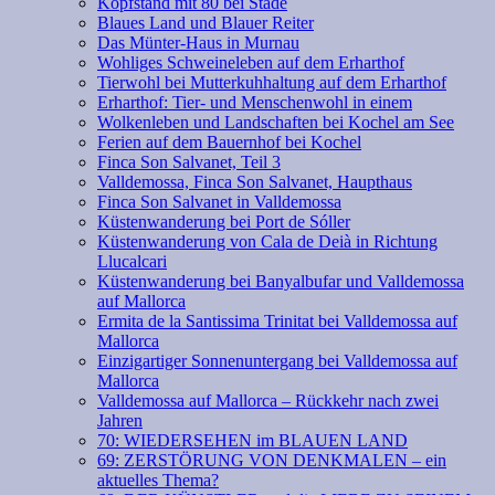
Kopfstand mit 80 bei Stade
Blaues Land und Blauer Reiter
Das Münter-Haus in Murnau
Wohliges Schweineleben auf dem Erharthof
Tierwohl bei Mutterkuhhaltung auf dem Erharthof
Erharthof: Tier- und Menschenwohl in einem
Wolkenleben und Landschaften bei Kochel am See
Ferien auf dem Bauernhof bei Kochel
Finca Son Salvanet, Teil 3
Valldemossa, Finca Son Salvanet, Haupthaus
Finca Son Salvanet in Valldemossa
Küstenwanderung bei Port de Sóller
Küstenwanderung von Cala de Deià in Richtung
Llucalcari
Küstenwanderung bei Banyalbufar und Valldemossa
auf Mallorca
Ermita de la Santissima Trinitat bei Valldemossa auf
Mallorca
Einzigartiger Sonnenuntergang bei Valldemossa auf
Mallorca
Valldemossa auf Mallorca – Rückkehr nach zwei
Jahren
70: WIEDERSEHEN im BLAUEN LAND
69: ZERSTÖRUNG VON DENKMALEN – ein
aktuelles Thema?