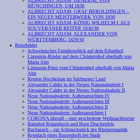
ALBRECHT ADAM, GENERAL VON
MÜNCHINGEN, UM 1830
ALBRECHT ADAM, GRAF BEROLDINGEN –
EIN NEUES MEISTERWERK VON 1830
ALBRECHT ADAM, KÖNIG WILHELM I. ALS
SOUVERÄNER REITER 1830/38
ALBRECHT ADAM, ALEXANDER VON
WÜRTTEMBERG 1829/30
Reisebilder
Schweinisches Familienglück auf dem Erharthof
Limousin-Rinder auf dem Christernhof oberhalb von
Maria Alm
Limousin-Prinz vom Christernhof oberhalb von Maria
Alm
Region Hochkönig im Salzburger Land
Alexander Calder in der Neuen Nationalgalerie I
Alexander Calder in der Neuen Nationalgalerie II
Neue Nationalgalerie: Außenansichten IV
Neue Nationalgalerie: Außenansichten III
Neue Nationalgalerie: Außenansichten II
Neue Nationalgalerie: Außenansichten I
CORONA überall – eine gescheiterte Weihnachtsreise
Bahnhof Rolandseck und Burg Drachenfels
Bacharach – ein Schmuckstück der Rheinromantik
Reetdach eines Bauernhofs bei Stade